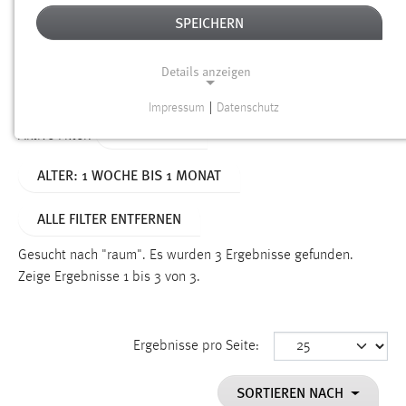
SPEICHERN
Alter
Details anzeigen
SUCHEN
Impressum
|
Datenschutz
NOTWENDIGE COOKIES
TYP: SEITEN
Aktive Filter:
Notwendige Cookies ermöglichen grundlegende
ALTER: 1 WOCHE BIS 1 MONAT
Funktionen und sind für die einwandfreie Funktion der
Website erforderlich.
ALLE FILTER ENTFERNEN
Einverständnis
Gesucht nach "raum".
Es wurden 3 Ergebnisse gefunden.
Name:
Zeige Ergebnisse 1 bis 3 von 3.
cookie_consent
Zweck:
Ergebnisse pro Seite:
Dieser Cookie speichert die ausgewählten Einverständnis-
Optionen des Benutzers
SORTIEREN NACH
Cookie Laufzeit: