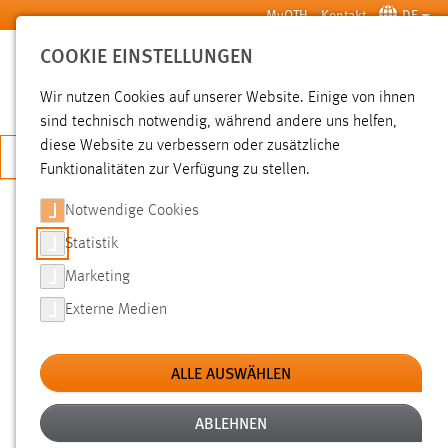
Zum Hauptinhalt springen
MyOTH
Kontakt
DE
COOKIE EINSTELLUNGEN
SUCHE
Wir nutzen Cookies auf unserer Website. Einige von ihnen
sind technisch notwendig, während andere uns helfen,
diese Website zu verbessern oder zusätzliche
JETZT BEWERBEN
Funktionalitäten zur Verfügung zu stellen.
Notwendige Cookies
SUCHE
Statistik
Marketing
FILTER
Externe Medien
Typ
ALLE AUSWÄHLEN
Erstellungsdatum
ABLEHNEN