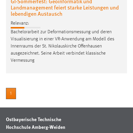
GI-Sommerfest: Geoinformatik und
Zweck:
Landmanagement feiert starke Leistungen und
Dieser Cookie ist notwendig um sich an der Website
lebendigen Austausch
einloggen zu können.
Relevanz:
Cookie Laufzeit:
Bachelorarbeit zur Deformationsmessung und deren
24 Stunden
Visualisierung in einer VR-Anwendung am Modell des
Innenraums
der St. Nikolauskirche Offenhausen
ausgezeichnet. Seine Arbeit verbindet klassische
STATISTIK
Vermessung
Statistik Cookies erfassen Informationen anonym.
Diese Informationen helfen uns zu verstehen, wie
unsere Besucher unsere Website nutzen.
1
Matomo
Name:
_pk_ref, _pk_cvar, _pk_id, _pk_ses
Ostbayerische Technische
Hochschule Amberg-Weiden
Zweck:
Zugriffsstatistik