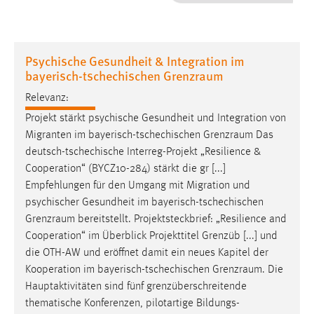
1 Jahr
Performance
Psychische Gesundheit & Integration im
bayerisch-tschechischen Grenzraum
Name:
staticfilecache
Relevanz:
Projekt stärkt psychische Gesundheit und Integration von
Zweck:
Migranten im bayerisch-tschechischen
Grenzraum
Das
Für performante Seitenauslieferung wird in diesem Cookie
deutsch-tschechische Interreg-Projekt „Resilience &
gespeichert, ob man eingeloggt ist.
Cooperation“ (BYCZ10-284) stärkt die gr [...]
Empfehlungen für den Umgang mit Migration und
Sprachpräferenz
psychischer Gesundheit im bayerisch-tschechischen
Grenzraum
bereitstellt. Projektsteckbrief: „Resilience and
Name:
Cooperation“ im Überblick Projekttitel Grenzüb [...] und
site-language-preference
die OTH-AW und eröffnet damit ein neues Kapitel der
Zweck:
Kooperation im bayerisch-tschechischen
Grenzraum
. Die
Das Cookie speichert die gewählte Sprache der Website.
Hauptaktivitäten sind fünf grenzüberschreitende
Cookie Laufzeit:
thematische Konferenzen, pilotartige Bildungs-