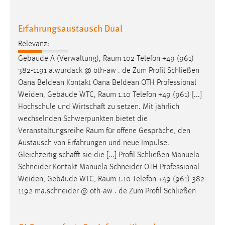
30 Tage
Erfahrungsaustausch Dual
Chat
Relevanz:
Name:
Gebäude A (Verwaltung),
Raum
102 Telefon +49 (961)
MibewSessionID, MIBEW_UserID, mibew_locale, mibew-
382-1191 a.wurdack @ oth-aw . de Zum Profil Schließen
chat-frame-style-5e9dbeb1811c0446
Oana Beldean Kontakt Oana Beldean OTH Professional
Zweck:
Weiden, Gebäude WTC,
Raum
1.10 Telefon +49 (961) [...]
Wird benötigt um die Chatfunktion nutzen zu können.
Hochschule und Wirtschaft zu setzen. Mit jährlich
wechselnden Schwerpunkten bietet die
Cookie Laufzeit:
Veranstaltungsreihe
Raum
für offene Gespräche, den
MibewSessionID, mibew-chat-frame-style-
Austausch von Erfahrungen und neue Impulse.
5e9dbeb1811c0446 = Sitzungslaufzeit, mibew_locale = 3
Jahre, MIBEW_UserID = 1 Jahr
Gleichzeitig schafft sie die [...] Profil Schließen Manuela
Schneider Kontakt Manuela Schneider OTH Professional
Weiden, Gebäude WTC,
Raum
1.10 Telefon +49 (961) 382-
Login
1192 ma.schneider @ oth-aw . de Zum Profil Schließen
Name:
fe_user, be_user, be_lastLoginProvider