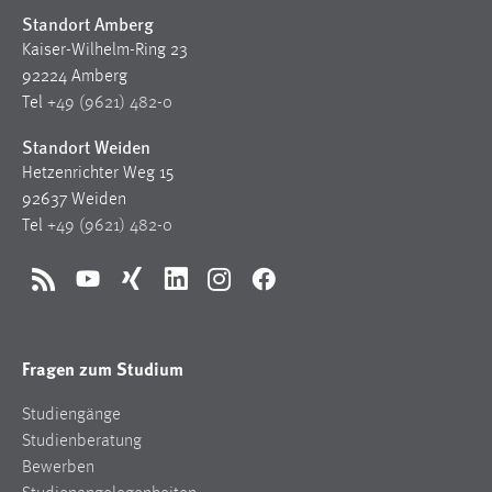
Standort Amberg
Cookie Laufzeit:
Kaiser-Wilhelm-Ring 23
Max. 13 Monate
92224 Amberg
Tel
+49 (9621) 482-0
Standort Weiden
MARKETING
Hetzenrichter Weg 15
Marketing Cookies werden von Drittanbietern
92637 Weiden
verwendet, um personalisierte Werbung anzuzeigen.
Tel
+49 (9621) 482-0
Sie tun dies, indem sie Besucher über Websites
hinweg verfolgen.
RSS
YouTube
Xing
LinkedIn
Instagram
Facebook
Google Ads
Name:
Fragen zum Studium
_gcl_au
Studiengänge
Anbieter:
Studienberatung
Google Ireland Limited
Bewerben
Zweck: