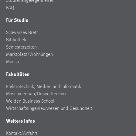
Studienangelegenheiten
Conversion-Tracking
FAQ
Cookie Laufzeit:
Für Studis
3 Monate
Schwarzes Brett
Bibliothek
Facebook Pixel
Semesterzeiten
Name:
Marktplatz/Wohnungen
_fbp
Mensa
Anbieter:
Fakultäten
Facebook
Elektrotechnik, Medien und Informatik
Zweck:
Maschinenbau/Umwelttechnik
Conversion-Tracking
Weiden Business School
Cookie Laufzeit:
Wirtschaftsingenieurwesen und Gesundheit
3 Monate
Weitere Infos
Kontakt/Anfahrt