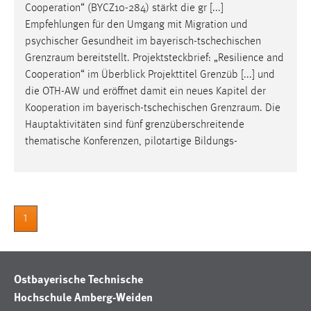
Cooperation“ (BYCZ10-284) stärkt die gr [...]
Zweck:
Empfehlungen für den Umgang mit Migration und
Dieser Cookie ist notwendig um sich an der Website
psychischer Gesundheit im bayerisch-tschechischen
einloggen zu können.
Grenzraum
bereitstellt. Projektsteckbrief: „Resilience and
Cookie Laufzeit:
Cooperation“ im Überblick Projekttitel Grenzüb [...] und
24 Stunden
die OTH-AW und eröffnet damit ein neues Kapitel der
Kooperation im bayerisch-tschechischen
Grenzraum
. Die
Hauptaktivitäten sind fünf grenzüberschreitende
STATISTIK
thematische Konferenzen, pilotartige Bildungs-
Statistik Cookies erfassen Informationen anonym.
Diese Informationen helfen uns zu verstehen, wie
unsere Besucher unsere Website nutzen.
1
Matomo
Name:
_pk_ref, _pk_cvar, _pk_id, _pk_ses
Ostbayerische Technische
Hochschule Amberg-Weiden
Zweck:
Zugriffsstatistik