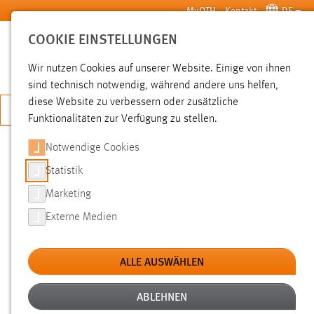
Zum Hauptinhalt springen
MyOTH
Kontakt
DE
COOKIE EINSTELLUNGEN
SUCHE
Wir nutzen Cookies auf unserer Website. Einige von ihnen
sind technisch notwendig, während andere uns helfen,
diese Website zu verbessern oder zusätzliche
JETZT BEWERBEN
Funktionalitäten zur Verfügung zu stellen.
Notwendige Cookies
SUCHE
Statistik
Marketing
FILTER
Externe Medien
Typ
ALLE AUSWÄHLEN
Erstellungsdatum
ABLEHNEN