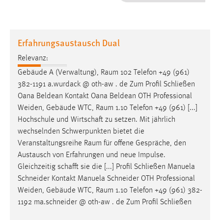
1 Jahr
Performance
Erfahrungsaustausch Dual
Name:
Relevanz:
staticfilecache
Gebäude A (Verwaltung),
Raum
102 Telefon +49 (961)
382-1191 a.wurdack @ oth-aw . de Zum Profil Schließen
Zweck:
Oana Beldean Kontakt Oana Beldean OTH Professional
Für performante Seitenauslieferung wird in diesem Cookie
gespeichert, ob man eingeloggt ist.
Weiden, Gebäude WTC,
Raum
1.10 Telefon +49 (961) [...]
Hochschule und Wirtschaft zu setzen. Mit jährlich
wechselnden Schwerpunkten bietet die
Sprachpräferenz
Veranstaltungsreihe
Raum
für offene Gespräche, den
Name:
Austausch von Erfahrungen und neue Impulse.
site-language-preference
Gleichzeitig schafft sie die [...] Profil Schließen Manuela
Schneider Kontakt Manuela Schneider OTH Professional
Zweck:
Weiden, Gebäude WTC,
Raum
1.10 Telefon +49 (961) 382-
Das Cookie speichert die gewählte Sprache der Website.
1192 ma.schneider @ oth-aw . de Zum Profil Schließen
Cookie Laufzeit: