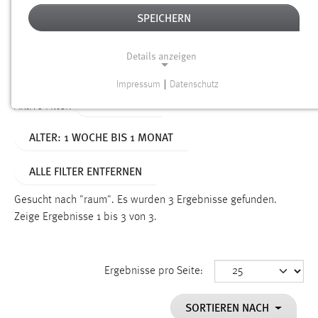
SPEICHERN
Alter
Details anzeigen
SUCHEN
Impressum
|
Datenschutz
NOTWENDIGE COOKIES
TYP: SEITEN
Aktive Filter:
Notwendige Cookies ermöglichen grundlegende
ALTER: 1 WOCHE BIS 1 MONAT
Funktionen und sind für die einwandfreie Funktion der
Website erforderlich.
ALLE FILTER ENTFERNEN
Einverständnis
Gesucht nach "raum".
Es wurden 3 Ergebnisse gefunden.
Name:
Zeige Ergebnisse 1 bis 3 von 3.
cookie_consent
Zweck:
Ergebnisse pro Seite:
Dieser Cookie speichert die ausgewählten Einverständnis-
Optionen des Benutzers
SORTIEREN NACH
Cookie Laufzeit: