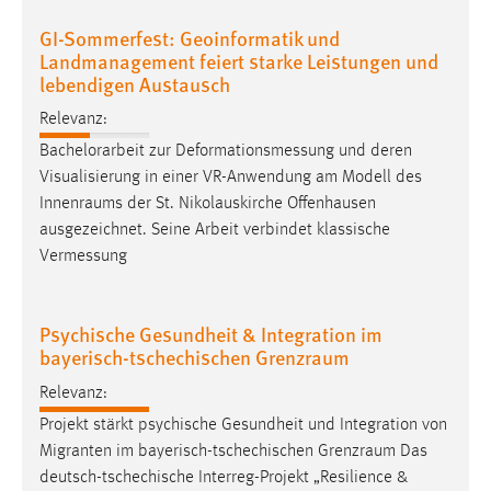
30 Tage
GI-Sommerfest: Geoinformatik und
Landmanagement feiert starke Leistungen und
Chat
lebendigen Austausch
Name:
Relevanz:
MibewSessionID, MIBEW_UserID, mibew_locale, mibew-
Bachelorarbeit zur Deformationsmessung und deren
chat-frame-style-5e9dbeb1811c0446
Visualisierung in einer VR-Anwendung am Modell des
Zweck:
Innenraums
der St. Nikolauskirche Offenhausen
Wird benötigt um die Chatfunktion nutzen zu können.
ausgezeichnet. Seine Arbeit verbindet klassische
Vermessung
Cookie Laufzeit:
MibewSessionID, mibew-chat-frame-style-
5e9dbeb1811c0446 = Sitzungslaufzeit, mibew_locale = 3
Psychische Gesundheit & Integration im
Jahre, MIBEW_UserID = 1 Jahr
bayerisch-tschechischen Grenzraum
Relevanz:
Login
Projekt stärkt psychische Gesundheit und Integration von
Name:
Migranten im bayerisch-tschechischen
Grenzraum
Das
fe_user, be_user, be_lastLoginProvider
deutsch-tschechische Interreg-Projekt „Resilience &