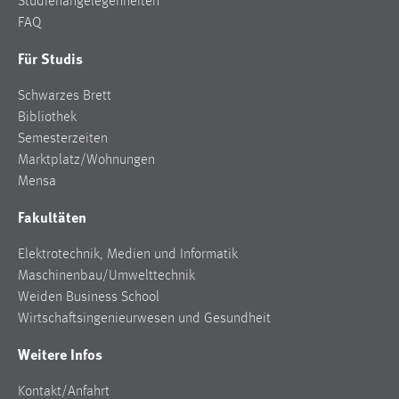
Studienangelegenheiten
Conversion-Tracking
FAQ
Cookie Laufzeit:
Für Studis
3 Monate
Schwarzes Brett
Bibliothek
Facebook Pixel
Semesterzeiten
Name:
Marktplatz/Wohnungen
_fbp
Mensa
Anbieter:
Fakultäten
Facebook
Elektrotechnik, Medien und Informatik
Zweck:
Maschinenbau/Umwelttechnik
Conversion-Tracking
Weiden Business School
Cookie Laufzeit:
Wirtschaftsingenieurwesen und Gesundheit
3 Monate
Weitere Infos
Kontakt/Anfahrt