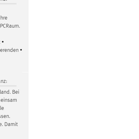
ihre
PCRaum
.
 •
ierenden •
nz:
and. Bei
emeinsam
le
ssen.
e. Damit