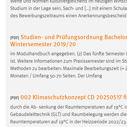
Werte und Normen kulturvergleichend im heutigen
Wirtsc
in diesem Cookie gespeichert, ob man
Studium in der Lage sein, Sach- und [...] mit einem Sch
eingeloggt ist.
des
Bewerbungszeitraums
einen Anerkennungsbescheid de
Sprachpräferenz
Studien- und Prüfungsordnung Bachelor
[PDF]
Name:
site-language-preference
Wintersemester 2019/20
Zweck:
Das Cookie speichert die gewählte
im Modulhandbuch angegeben. (2) Das fünfte Semester is
Sprache der Website.
ist. Weitere Informationen zum Praxissemester sind im St
Cookie Laufzeit:
30 Tage
Methoden zu bearbeiten: Maximale Bearbeitungszeit (=
Monaten / Umfang 50-70 Seiten. Der Umfang
Chat
Name:
MibewSessionID, MIBEW_UserID,
002 Klimaschutzkonzept CD 20250517 f
[PDF]
mibew_locale, mibew-chat-frame-style-
5e9dbeb1811c0446
durch die Ab- senkung der
Raumtemperaturen
auf 19°C i
Gebäudeleittechnik (GLT) und
Raumbelegung
werden di
Zweck:
Wird benötigt um die Chatfunktion
Raumtemperaturen
auf 19°C in der Heizperiode 2022/23. 
nutzen zu können.