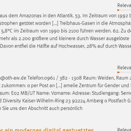
Releva
 aus dem Amazonas in den Atlantik. 53. Im
Zeitraum
von 1992 b
rophen getötet worden [...] Treibhaus-Gasen in die Atmosphär
s 5,8°C im
Zeitraum
von 1990 bis 2100 führen werden. 62. Zu d
t mehr als 2.200 größere und kleinere durch Wasser ausgelöste
Davon entfiel die Hälfte auf Hochwasser, 28% auf durch Wasse
Releva
ch@oth-aw.de Telefon:0961 / 382 - 1308
Raum
: Weiden,
Raum
2
zukommen: o per Post an [...] amelie Zentrum für Gender und 
aum
: E02 MB/UT Name: Vorname: Adresse: Studiengang: Seme
und Diversity Kaiser-Wilhelm-Ring 23 92224 Amberg o Postfach
ie uns den Abschnitt auch persönlich
r ein modernes digital gestuetztes
Releva