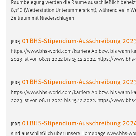
Raumbelegung
werden die
Räume
ausschließlich beheizt
Cookie Laufzeit:
MibewSessionID, mibew-chat-frame-
8,1°C (Wetterstation Unterammersricht), während es in W
style-5e9dbeb1811c0446 =
Zeitraum
mit Niederschlägen
Sitzungslaufzeit, mibew_locale = 3
Jahre, MIBEW_UserID = 1 Jahr
01 BHS-Stipendium-Ausschreibung 202
[PDF]
Login
https://www.bhs-world.com/karriere Ab bzw. bis wann k
Name:
fe_user, be_user, be_lastLoginProvider
2023 ist von 08.11.2022 bis 15.12.2022. https://www.bhs
Zweck:
Dieser Cookie ist notwendig um sich an
der Website einloggen zu können.
01 BHS-Stipendium-Ausschreibung 202
[PDF]
Cookie Laufzeit:
24 Stunden
https://www.bhs-world.com/karriere Ab bzw. bis wann k
2023 ist von 08.11.2022 bis 15.12.2022. https://www.bhs
STATISTIK
Statistik Cookies erfassen Informationen anonym.
01 BHS-Stipendium-Ausschreibung 202
[PDF]
Diese Informationen helfen uns zu verstehen, wie
sind ausschließlich über unsere Homepage www.bhs-worl
unsere Besucher unsere Website nutzen.