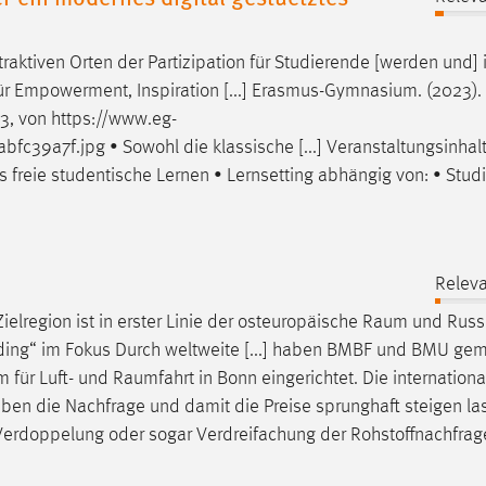
traktiven Orten der Partizipation für Studierende [werden und] 
ür Empowerment, Inspiration [...] Erasmus-Gymnasium. (2023).
23, von
https://www.eg-
bfc39a7f.jpg
• Sowohl die klassische [...] Veranstaltungsinhalt
s freie studentische Lernen • Lernsetting abhängig von: • Stud
Releva
ielregion ist in erster Linie der osteuropäische
Raum
und Russl
lding“ im Fokus Durch weltweite [...] haben BMBF und BMU g
m für Luft- und
Raumfahrt
in Bonn eingerichtet. Die internationa
 haben die Nachfrage und damit die Preise sprunghaft steigen la
Verdoppelung oder sogar Verdreifachung der Rohstoffnachfrag