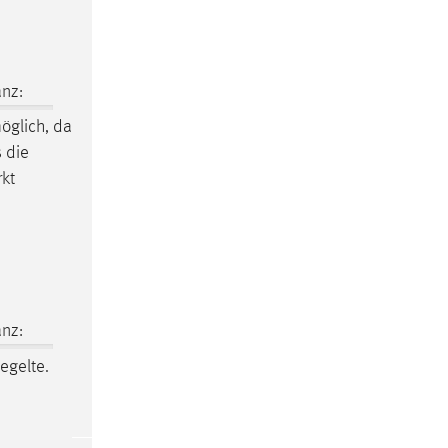
nz:
öglich, da
 die
rkt
nz:
egelte.