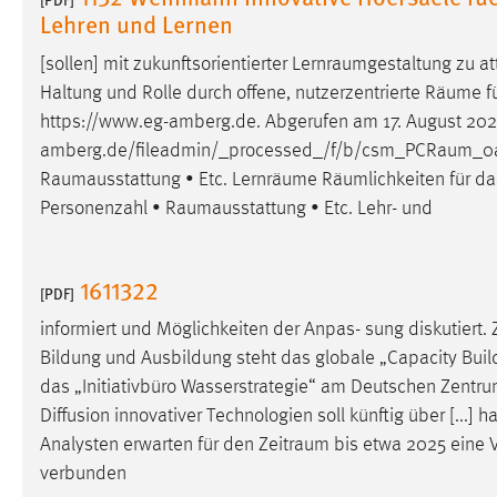
Lehren und Lernen
externen Medien Cookies gesetzt.
[sollen] mit zukunftsorientierter
Lernraumgestaltung
zu at
YouTube
Haltung und Rolle durch offene, nutzerzentrierte
Räume
f
https://www.eg-amberg.de. Abgerufen am 17. August 20
Vimeo
amberg.de/fileadmin/_processed_/f/b/csm_PCRaum_0a
Raumausstattung
• Etc. Lernräume Räumlichkeiten für da
Personenzahl •
Raumausstattung
• Etc. Lehr- und
1611322
[PDF]
informiert und Möglichkeiten der Anpas- sung diskutiert. Z
Bildung und Ausbildung steht das globale „Capacity Bui
das „Initiativbüro Wasserstrategie“ am Deutschen Zentru
Diffusion innovativer Technologien soll künftig über [...]
Analysten erwarten für den
Zeitraum
bis etwa 2025 eine 
verbunden