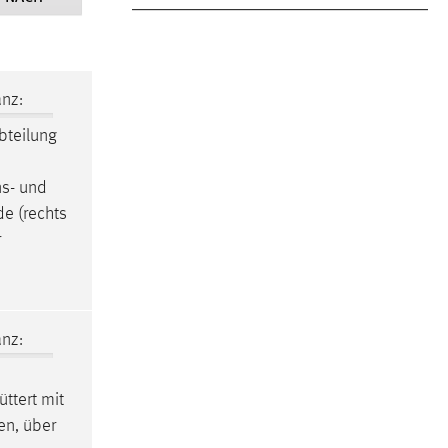
nz:
bteilung
ns- und
e (rechts
r
nz:
füttert mit
en, über