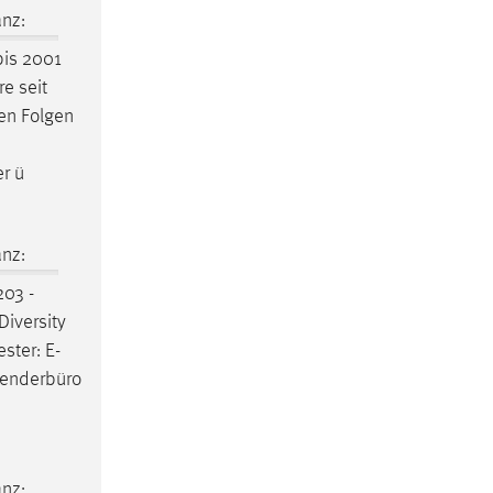
nz:
is 2001
e seit
en Folgen
r ü
nz:
03 -
Diversity
ster: E-
 Genderbüro
nz: