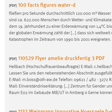
100 facts figures water-d
Anbieter:
[PDF]
Google Ireland Limited
fließen pro Sekunde durchschnittlich 120.000 m³ Wasser
Zweck:
Conversion-Tracking
sind ca. 622.000 Menschen durch Wetter- und Klimakatast
Cookie Laufzeit:
3 Monate
dem 19. Jahrhundert zu einer Erderwärmung von 1,4°C bi
der globalen Erwärmung zählt der [...] dass sich weltwei
Facebook Pixel
Katastrophen im
Zeitraum
von 1990 bis 2001 ereigneten. 
Name:
_fbp
110529 Flyer amelie druckfertig 3 PDF
Anbieter:
[PDF]
Facebook
Hellbach (Hochschulfrauenbeauftragte) E-Mail: c.hellba
Zweck:
Conversion-Tracking
Lassen Sie uns den nebenstehenden Abschnitt ausgefüllt 
Cookie Laufzeit:
3 Monate
E-Mail: m.boss@oth-aw.de Telefon: 09621 / 482 - 3272
R
Mail: Einverständniserklärung: [...] Zentrum für Gender 
Raum
E02 im Gebäude MB/UT in Amberg o Gerne können S
EXTERNE MEDIEN
Um Inhalte von Videoplattformen und Social Media
1132 Weinmann Innovative Hoersaele fue
Plattformen anzeigen zu können, werden von diesen
[PDF]