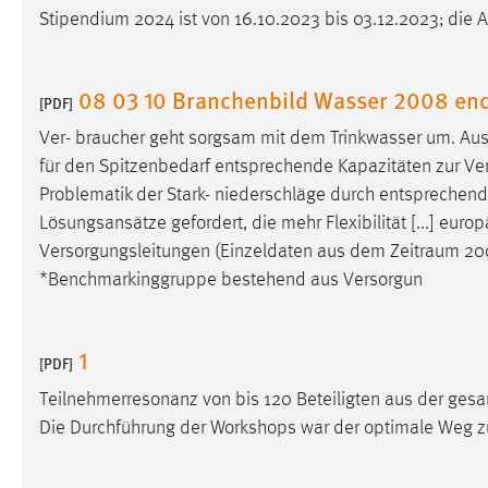
Stipendium 2024 ist von 16.10.2023 bis 03.12.2023; die
Matomo
Name:
_pk_ref, _pk_cvar, _pk_id, _pk_ses
08 03 10 Branchenbild Wasser 2008 en
[PDF]
Zweck:
Zugriffsstatistik
Ver- braucher geht sorgsam mit dem Trinkwasser um. Aus 
für den Spitzenbedarf entsprechende Kapazitäten zur Verf
Cookie Laufzeit:
Max. 13 Monate
Problematik der Stark- niederschläge durch entsprechen
Lösungsansätze gefordert, die mehr Flexibilität [...] eur
Versorgungsleitungen (Einzeldaten aus dem
Zeitraum
200
MARKETING
*Benchmarkinggruppe bestehend aus Versorgun
Marketing Cookies werden von Drittanbietern
verwendet, um personalisierte Werbung anzuzeigen.
Sie tun dies, indem sie Besucher über Websites
1
[PDF]
hinweg verfolgen.
Teilnehmerresonanz von bis 120 Beteiligten aus der ge
Google Ads
Die Durchführung der Workshops war der optimale Weg zu
Name:
_gcl_au