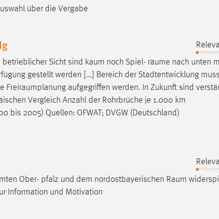
 Auswahl über die Vergabe
dg
Releva
betrieblicher Sicht sind kaum noch Spiel-
räume
nach unten m
ügung gestellt werden [...] Bereich der Stadtentwicklung muss
de
Freiraumplanung
aufgegriffen werden. In Zukunft sind verstä
opäischen Vergleich Anzahl der Rohrbrüche je 1.000 km
0 bis 2005) Quellen: OFWAT; DVGW (Deutschland)
Releva
samten Ober- pfalz und dem nordostbayerischen
Raum
widerspi
r Information und Motivation