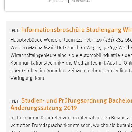
Impressum
|
Datenschutz
NOTWENDIGE COOKIES
Notwendige Cookies ermöglichen grundlegende
Funktionen und sind für die einwandfreie Funktion der
Informationsbroschüre Studiengang Wir
Website erforderlich.
[PDF]
Hauptgebäude Weiden,
Raum
141 Tel.: +49 (961) 382-1
Einverständnis
Weiden Marina Maric Hetzenrichter Weg 15, 92637 Weid
Wirtschaftsingenieure sind • die Automobilindustrie • der
Name:
cookie_consent
Kommunikationstechnik • die Medizintechnik Aus [...] O
Zweck:
Dieser Cookie speichert die
oben) stehen im Anmelde-
zeitraum
neben dem Online-Be
ausgewählten Einverständnis-Optionen
Verfügung. Kont
des Benutzers
Cookie Laufzeit:
1 Jahr
Studien- und Prüfungsordnung Bachelor 
[PDF]
Änderungssatzung 2019
Performance
insbesondere Kompetenzen im internationalen Business 
Name:
staticfilecache
vertieften Fremdsprachenkenntnissen, welche sie befähig
Zweck:
Für performante Seitenauslieferung wird