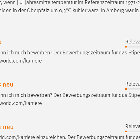
, wenn [...] Jahresmitteltemperatur im
Referenzzeitraum
1971-2
eiden in der Oberpfalz um 0,3°C kühler war2. In Amberg war i
3
Releva
ann ich mich bewerben? Der
Bewerbungszeitraum
für das Stip
-world.com/karriere
3 neu
Releva
ann ich mich bewerben? Der
Bewerbungszeitraum
für das Stip
-world.com/karriere
4 neu
Releva
d.com/karriere einzureichen. Der
Bewerbungszeitraum
für da