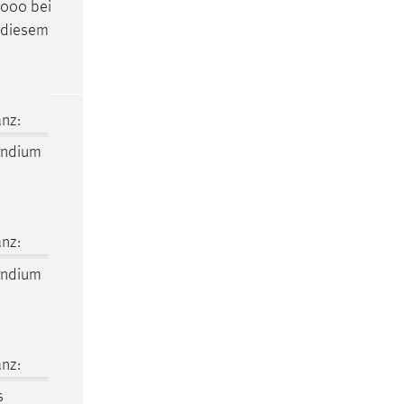
000 bei
n diesem
nz:
endium
nz:
endium
nz:
s