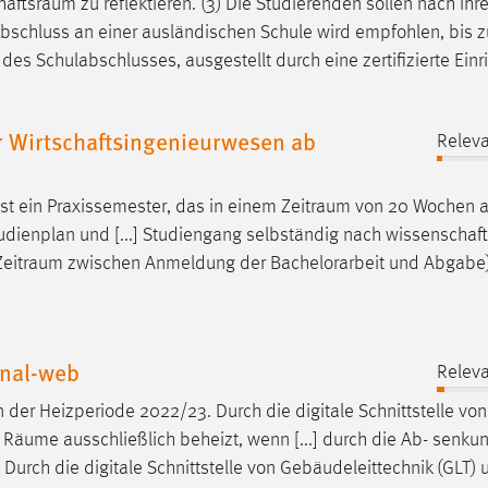
haftsraum
zu reflektieren. (3) Die Studierenden sollen nach ih
ulabschluss an einer ausländischen Schule wird empfohlen, bis
s Schulabschlusses, ausgestellt durch eine zertifizierte Einr
 Wirtschaftsingenieurwesen ab
Releva
t ein Praxissemester, das in einem
Zeitraum
von 20 Wochen a
udienplan und [...] Studiengang selbständig nach wissenschaft
Zeitraum
zwischen Anmeldung der Bachelorarbeit und Abgabe)
inal-web
Releva
n der Heizperiode 2022/23. Durch die digitale Schnittstelle von
e
Räume
ausschließlich beheizt, wenn [...] durch die Ab- senku
Durch die digitale Schnittstelle von Gebäudeleittechnik (GLT) 