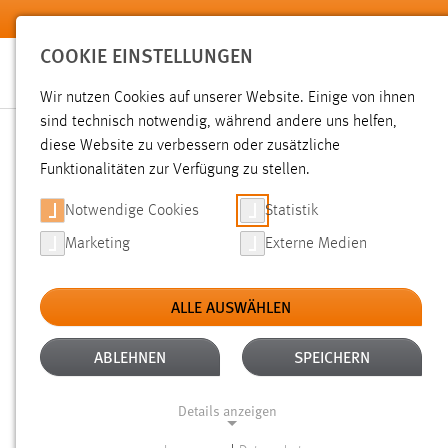
Zum Hauptinhalt springen
COOKIE EINSTELLUNGEN
Wir nutzen Cookies auf unserer Website. Einige von ihnen
sind technisch notwendig, während andere uns helfen,
diese Website zu verbessern oder zusätzliche
SUCHE
Funktionalitäten zur Verfügung zu stellen.
Notwendige Cookies
Statistik
Marketing
Externe Medien
ALLE AUSWÄHLEN
TYP: DATEIEN
ALTER: ÜBER EIN JAHR
Aktive Filter:
ABLEHNEN
SPEICHERN
Gesucht nach "raum".
Es wurden 1268 Ergebnisse gefunde
Details anzeigen