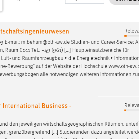
tschaftsingenieurwesen
Releva
603 E-mail: m.beham@oth-aw.de Studien- und Career-Service: A
en,
Raum
C011 Tel.: +49 (961) [...] Haupteinsatzbereiche für
 Luft- und
Raumfahrzeugbau
• die Energietechnik • Informatio
nline-Bewerbung" auf der Website der Hochschule www.oth-aw.d
werbungsbogen alle notwendigen weiteren Informationen zu
International Business -
Releva
und den jeweiligen wirtschaftsgeographischen
Räumen
, unter
en, grenzübergreifend [...] Studierenden dazu angeleitet werd