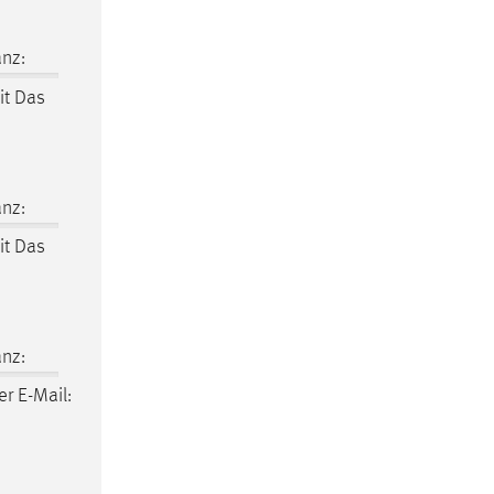
nz:
it Das
nz:
it Das
nz:
r E-Mail: