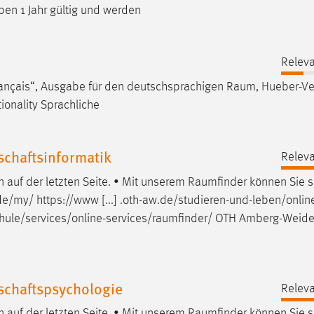
en 1 Jahr gültig und werden
Releva
rançais“, Ausgabe für den deutschsprachigen
Raum
, Hueber-Ve
ationality Sprachliche
chaftsinformatik
Releva
auf der letzten Seite. • Mit unserem
Raumfinder
können Sie s
e/my/ https://www [...] .oth-aw.de/studieren-und-leben/onlin
ule/services/online-services/raumfinder
/ OTH Amberg-Weide
schaftspsychologie
Releva
auf der letzten Seite. • Mit unserem
Raumfinder
können Sie s