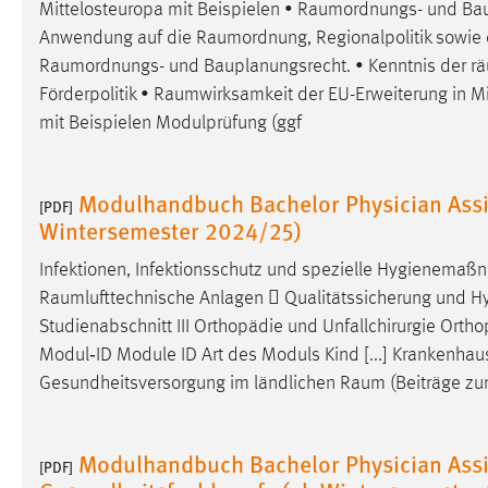
Mittelosteuropa mit Beispielen •
Raumordnungs
- und Bau
in diesem Cookie gespeichert, ob man
Anwendung auf die
Raumordnung
, Regionalpolitik sowie
eingeloggt ist.
Raumordnungs
- und Bauplanungsrecht. • Kenntnis der rä
Förderpolitik •
Raumwirksamkeit
der EU-Erweiterung in Mi
Sprachpräferenz
mit Beispielen Modulprüfung (ggf
Name:
site-language-preference
Zweck:
Das Cookie speichert die gewählte
Modulhandbuch Bachelor Physician Assis
[PDF]
Sprache der Website.
Wintersemester 2024/25)
Cookie Laufzeit:
30 Tage
Infektionen, Infektionsschutz und spezielle Hygienema
Raumlufttechnische
Anlagen  Qualitätssicherung und Hyg
Chat
Studienabschnitt III Orthopädie und Unfallchirurgie Ort
Modul‐ID Module ID Art des Moduls Kind [...] Krankenha
Name:
MibewSessionID, MIBEW_UserID,
Gesundheitsversorgung im ländlichen
Raum
(Beiträge zum
mibew_locale, mibew-chat-frame-style-
5e9dbeb1811c0446
Zweck:
Wird benötigt um die Chatfunktion
Modulhandbuch Bachelor Physician Assis
[PDF]
nutzen zu können.