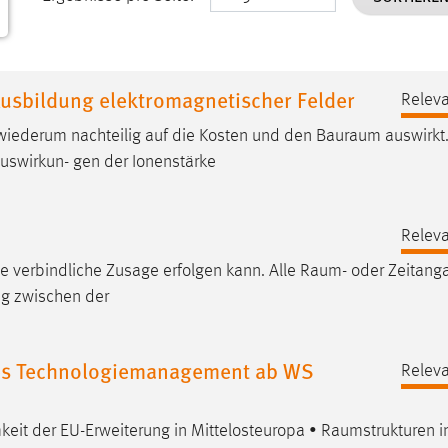
Ausbildung elektromagnetischer Felder
Releva
wiederum nachteilig auf die Kosten und den
Bauraum
auswirkt.
uswirkun- gen der Ionenstärke
Releva
e verbindliche Zusage erfolgen kann. Alle
Raum
- oder Zeitan
ag zwischen der
les Technologiemanagement ab WS
Releva
keit
der EU-Erweiterung in Mittelosteuropa •
Raumstrukturen
i