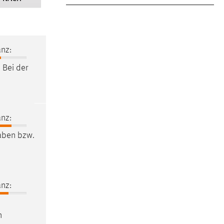
nz:
 Bei der
nz:
gaben bzw.
nz:
n