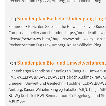
Rechenzentrum D-92224 Amberg, Kaiser-Wilhelm-Ring
externen Medien Cookies gesetzt.
YouTube
Stundenplan Bachelorstudiengang Logist
[PDF]
kommen. • Beachten Sie auch die Hinweise zu vhb Kursen 
Vimeo
Campus schneller zurechtfinden. https://moodle.oth-aw.d
dienste/schwarzes-brett/
https://www.oth-aw.de/hochsch
Rechenzentrum D-92224 Amberg, Kaiser-Wilhelm-Ring
Stundenplan Bio- und Umweltverfahren
[PDF]
Lindenberger Rechtliche Grundlagen Energie- , Umwelt-
I MO-W1EEK-W1MB-W1 BU-W1 Breidbach Audimax Naturwiss
Energie- , Umwelt-und Gentechnik Fochtner EEK-W1BU-W
Amberg, Kaiser-Wilhelm-Ring 23 Fakultät MB/UT [...] t
BU-W3 Koch Teil BWL
Seminarraum
C1 Regelungs-und St
MBUT 221