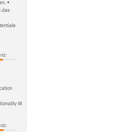
en. •
n das
entiale
nz:
cation
tionality M
nz: