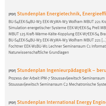
Stundenplan Energietechnik, Energieeff
[PDF]
BU-S4EEK-S4BU-W3 EEK-W3MA-W3 Wolfram MBUT 221 Kraf
Simulation energetischer Systeme EEK-W7EEK-S4 Prell MBU
MBUT 125 Kraft-Wärme-Kälte-Kopplung EEK-W7EEK-S4 Br
BU-S4EEK-S4BU-W3 EEK-W3MA-W3 Wolfram MBUT 221 [...] 
Fochtner EEK-W1BU-W1 Lechner
Seminarraum
C1 Informa
Naturwissenschaftliche Grundlagen
Stundenplan Ingenieurpädagogik – beruf
[PDF]
Prozess der Arbeit IPM-7 Stoussavljewitsch
Seminarraum
Stoussavljewitsch
Seminarraum
C2 Mechatronische Sys
Stundenplan International Energy Engin
[PDF]