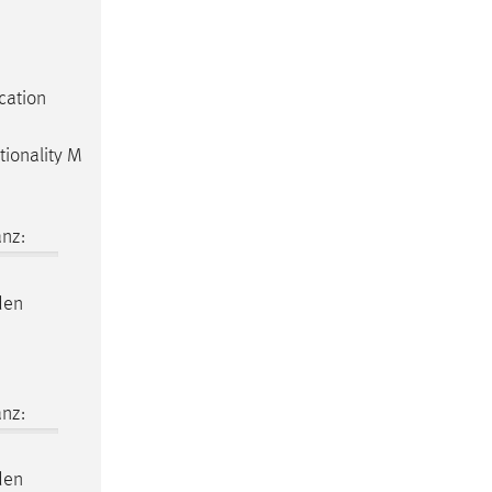
cation
tionality M
nz:
den
nz:
den