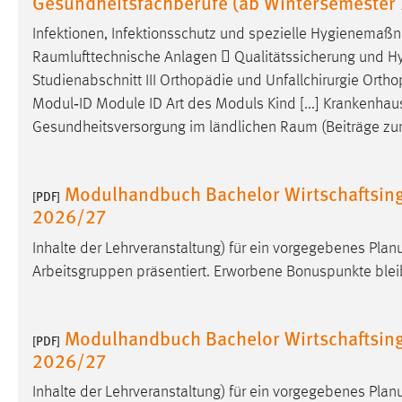
Gesundheitsfachberufe (ab Wintersemester
Cookie Laufzeit:
MibewSessionID, mibew-chat-frame-
Infektionen, Infektionsschutz und spezielle Hygienema
style-5e9dbeb1811c0446 =
Raumlufttechnische
Anlagen  Qualitätssicherung und Hyg
Sitzungslaufzeit, mibew_locale = 3
Jahre, MIBEW_UserID = 1 Jahr
Studienabschnitt III Orthopädie und Unfallchirurgie Ort
Modul‐ID Module ID Art des Moduls Kind [...] Krankenha
Gesundheitsversorgung im ländlichen
Raum
(Beiträge zum
Login
Name:
fe_user, be_user, be_lastLoginProvider
Modulhandbuch Bachelor Wirtschaftsin
[PDF]
Zweck:
Dieser Cookie ist notwendig um sich an
2026/27
der Website einloggen zu können.
Inhalte der Lehrveranstaltung) für ein vorgegebenes Pl
Cookie Laufzeit:
24 Stunden
Arbeitsgruppen präsentiert. Erworbene Bonuspunkte bleib
STATISTIK
Modulhandbuch Bachelor Wirtschaftsin
[PDF]
2026/27
Statistik Cookies erfassen Informationen anonym.
Diese Informationen helfen uns zu verstehen, wie
Inhalte der Lehrveranstaltung) für ein vorgegebenes Pl
unsere Besucher unsere Website nutzen.