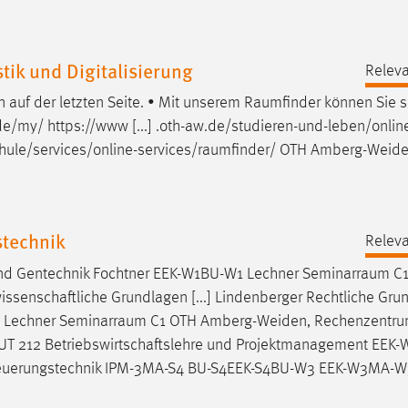
ik und Digitalisierung
Releva
auf der letzten Seite. • Mit unserem
Raumfinder
können Sie s
e/my/ https://www [...] .oth-aw.de/studieren-und-leben/onlin
ule/services/online-services/raumfinder
/ OTH Amberg-Weide
stechnik
Releva
und Gentechnik Fochtner EEK-W1BU-W1 Lechner
Seminarraum
C1
enschaftliche Grundlagen [...] Lindenberger Rechtliche Gru
1 Lechner
Seminarraum
C1 OTH Amberg-Weiden, Rechenzentr
 MBUT 212 Betriebswirtschaftslehre und Projektmanagement EE
euerungstechnik IPM-3MA-S4 BU-S4EEK-S4BU-W3 EEK-W3MA-W