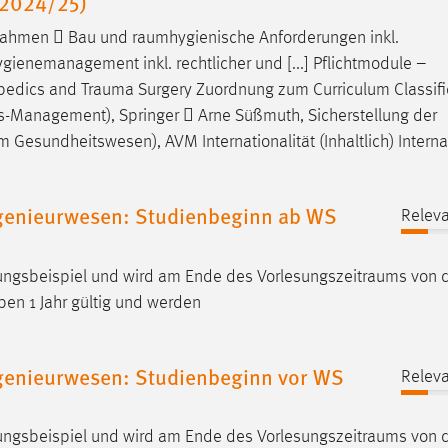
 2024/25)
ßnahmen  Bau und
raumhygienische
Anforderungen inkl.
ienemanagement inkl. rechtlicher und [...] Pflichtmodule –
hopedics and
Trauma
Surgery Zuordnung zum Curriculum Classifi
us-Management), Springer  Arne Süßmuth, Sicherstellung der
 Gesundheitswesen), AVM Internationalität (Inhaltlich) Interna
genieurwesen: Studienbeginn ab WS
Releva
anungsbeispiel und wird am Ende des
Vorlesungszeitraums
von 
en 1 Jahr gültig und werden
genieurwesen: Studienbeginn vor WS
Releva
anungsbeispiel und wird am Ende des
Vorlesungszeitraums
von 