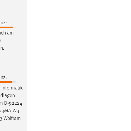
nz:
ich am
e-
n,
nz:
 Informatik
ndlagen
um D-92224
K-W3MA-W3
3 Wolfram