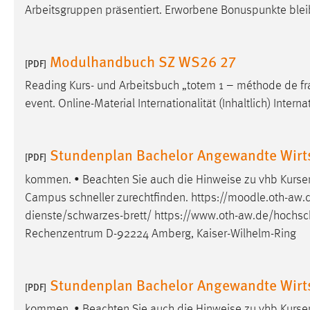
Arbeitsgruppen präsentiert. Erworbene Bonuspunkte bleib
Matomo
Modulhandbuch SZ WS26 27
Name:
_pk_ref, _pk_cvar, _pk_id, _pk_ses
[PDF]
Zweck:
Zugriffsstatistik
Reading Kurs- und Arbeitsbuch „totem 1 – méthode de f
event. Online-Material Internationalität (Inhaltlich) Intern
Cookie Laufzeit:
Max. 13 Monate
Stundenplan Bachelor Angewandte Wirts
[PDF]
MARKETING
kommen. • Beachten Sie auch die Hinweise zu vhb Kursen 
Marketing Cookies werden von Drittanbietern
Campus schneller zurechtfinden. https://moodle.oth-aw.d
verwendet, um personalisierte Werbung anzuzeigen.
dienste/schwarzes-brett/
https://www.oth-aw.de/hochsch
Sie tun dies, indem sie Besucher über Websites
Rechenzentrum D-92224 Amberg, Kaiser-Wilhelm-Ring
hinweg verfolgen.
Google Ads
Stundenplan Bachelor Angewandte Wirt
[PDF]
Name:
_gcl_au
kommen. • Beachten Sie auch die Hinweise zu vhb Kursen 