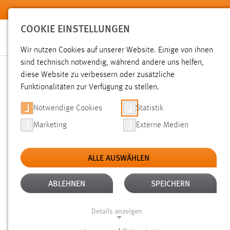
Zum Hauptinhalt springen
COOKIE EINSTELLUNGEN
Wir nutzen Cookies auf unserer Website. Einige von ihnen
sind technisch notwendig, während andere uns helfen,
diese Website zu verbessern oder zusätzliche
SUCHE
Funktionalitäten zur Verfügung zu stellen.
Notwendige Cookies
Statistik
Marketing
Externe Medien
ALLE AUSWÄHLEN
TYP: DATEIEN
ALTER: WENIGER ALS EI
Aktive Filter:
ABLEHNEN
SPEICHERN
Gesucht nach "raum".
Es wurden 25 Ergebnisse gefunden.
Z
Details anzeigen