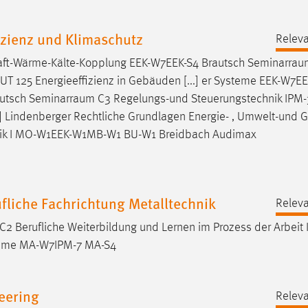
izienz und Klimaschutz
Releva
t-Wärme-Kälte-Kopplung EEK-W7EEK-S4 Brautsch
Seminarrau
T 125 Energieeffizienz in Gebäuden [...] er Systeme EEK-W7EE
autsch
Seminarraum
C3 Regelungs-und Steuerungstechnik IPM
Lindenberger Rechtliche Grundlagen Energie- , Umwelt-und G
tik I MO-W1EEK-W1MB-W1 BU-W1 Breidbach Audimax
liche Fachrichtung Metalltechnik
Releva
C2 Berufliche Weiterbildung und Lernen im Prozess der Arbeit 
teme MA-W7IPM-7 MA-S4
eering
Releva