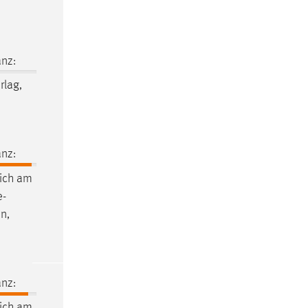
nz:
rlag,
nz:
ich am
e-
n,
nz:
ich am