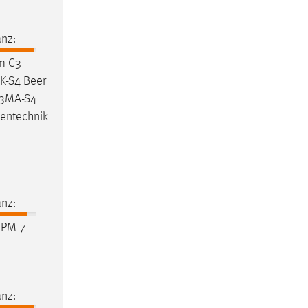
nz:
m
C3
K-S4 Beer
-3MA-S4
entechnik
nz:
IPM-7
nz: