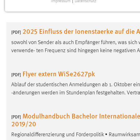
Impressum
|
Datenschutz
NOTWENDIGE COOKIES
Notwendige Cookies ermöglichen grundlegende
Funktionen und sind für die einwandfreie Funktion der
2025 Einfluss der Ionenstaerke auf die 
Website erforderlich.
[PDF]
sowohl von Sender als auch Empfänger führen, was sich 
Einverständnis
verwende- ten Frequenz sind hingegen keine negativen A
Name:
cookie_consent
Zweck:
Dieser Cookie speichert die
Flyer extern WiSe2627pk
[PDF]
ausgewählten Einverständnis-Optionen
des Benutzers
Ablauf der studentischen Anmeldungen ab 1. Oktober ein
-änderungen werden im Stundenplan festgehalten. Vertr
Cookie Laufzeit:
1 Jahr
Performance
Modulhandbuch Bachelor Internationa
[PDF]
2019/20
Name:
staticfilecache
Regionaldifferenzierung und Förderpolitik •
Raumwirksam
Zweck:
Für performante Seitenauslieferung wird