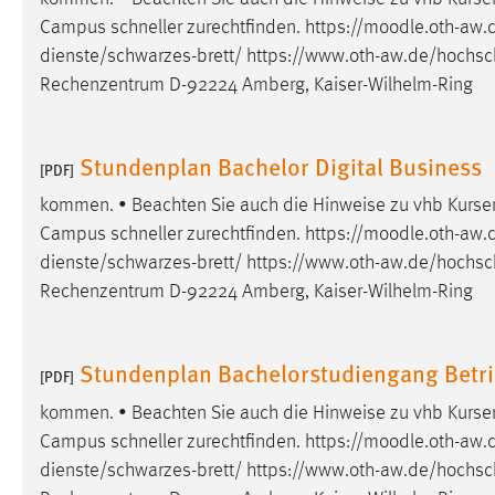
Anbieter:
Google Ireland Limited
Campus schneller zurechtfinden. https://moodle.oth-aw.d
dienste/schwarzes-brett/
https://www.oth-aw.de/hochsch
Zweck:
Conversion-Tracking
Rechenzentrum D-92224 Amberg, Kaiser-Wilhelm-Ring
Cookie Laufzeit:
3 Monate
Stundenplan Bachelor Digital Business
[PDF]
Facebook Pixel
kommen. • Beachten Sie auch die Hinweise zu vhb Kursen 
Name:
_fbp
Campus schneller zurechtfinden. https://moodle.oth-aw.d
Anbieter:
Facebook
dienste/schwarzes-brett/
https://www.oth-aw.de/hochsch
Rechenzentrum D-92224 Amberg, Kaiser-Wilhelm-Ring
Zweck:
Conversion-Tracking
Cookie Laufzeit:
3 Monate
Stundenplan Bachelorstudiengang Betri
[PDF]
kommen. • Beachten Sie auch die Hinweise zu vhb Kursen 
EXTERNE MEDIEN
Campus schneller zurechtfinden. https://moodle.oth-aw.d
Um Inhalte von Videoplattformen und Social Media
dienste/schwarzes-brett/
https://www.oth-aw.de/hochsch
Plattformen anzeigen zu können, werden von diesen