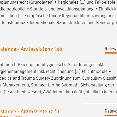
planungsrecht (Grundlagen) • Regionales [...] und Fallbeispiel
 die betriebliche Standort- und Investitionsplanung. • Einblick i
umlichen [...] Europäische Union: Regionaldifferenzierung und
ttelosteuropa • Internationale
Raumstrukturen
und Standortpot
tance - Arztassistenz (ab
Releva
ßnahmen  Bau und
raumhygienische
Anforderungen inkl.
ienemanagement inkl. rechtlicher und [...] Pflichtmodule –
hopedics and
Trauma
Surgery Zuordnung zum Curriculum Classifi
us-Management), Springer  Arne Süßmuth, Sicherstellung der
 Gesundheitswesen), AVM Internationalität (Inhaltlich) Interna
tance - Arztassistenz für
Releva