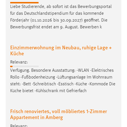
Zweck:
Liebe Studierende, ab sofort ist das Bewerbungsportal
Dieser Cookie ist notwendig um sich an der Website
für das Deutschlandstipendium für das kommende
einloggen zu können.
Förderjahr (01.10.2026 bis 30.09.2027) geöffnet. Die
Cookie Laufzeit:
Bewerbungsfrist endet am 9. August. Bewerben k
24 Stunden
Einzimmerwohnung im Neubau, ruhige Lage +
Küche
STATISTIK
Relevanz:
Statistik Cookies erfassen Informationen anonym.
Verfügung. Besondere Ausstattung: -WLAN -Elektrisches
Diese Informationen helfen uns zu verstehen, wie
Rollo -Fußbodenheizung -Lüftungsanlage Im
Wohnraum
unsere Besucher unsere Website nutzen.
steht: -Bett -Schreibtisch -Esstisch -Küche -Kommode Die
Küche bietet -Kühlschrank mit Gefrierfach
Matomo
Name:
Frisch renoviertes, voll möbliertes 1-Zimmer
_pk_ref, _pk_cvar, _pk_id, _pk_ses
Appartement in Amberg
Zweck:
Relevanz:
Zugriffsstatistik