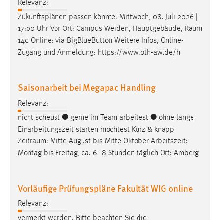
EXTERNE MEDIEN
Relevanz:
Zukunftsplänen passen könnte. Mittwoch, 08. Juli 2026 |
Um Inhalte von Videoplattformen und Social Media
17:00 Uhr Vor Ort: Campus Weiden, Hauptgebäude,
Raum
Plattformen anzeigen zu können, werden von diesen
140 Online: via BigBlueButton Weitere Infos, Online-
externen Medien Cookies gesetzt.
Zugang und Anmeldung: https://www.oth-aw.de/h
YouTube
Saisonarbeit bei Megapac Handling
Vimeo
Relevanz:
nicht scheust ● gerne im Team arbeitest ● ohne lange
Einarbeitungszeit starten möchtest Kurz & knapp
Zeitraum
: Mitte August bis Mitte Oktober Arbeitszeit:
Montag bis Freitag, ca. 6–8 Stunden täglich Ort: Amberg
Vorläufige Prüfungspläne Fakultät WIG online
Relevanz:
vermerkt werden. Bitte beachten Sie die