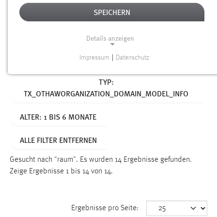
SPEICHERN
Alter
Details anzeigen
SUCHEN
Impressum
|
Datenschutz
NOTWENDIGE COOKIES
Aktive Filter:
TYP:
Notwendige Cookies ermöglichen grundlegende
TX_OTHAWORGANIZATION_DOMAIN_MODEL_INFO
Funktionen und sind für die einwandfreie Funktion der
Website erforderlich.
ALTER: 1 BIS 6 MONATE
Einverständnis
ALLE FILTER ENTFERNEN
Name:
cookie_consent
Gesucht nach "raum".
Es wurden 14 Ergebnisse gefunden.
Zeige Ergebnisse 1 bis 14 von 14.
Zweck:
Dieser Cookie speichert die ausgewählten Einverständnis-
Optionen des Benutzers
Ergebnisse pro Seite:
Cookie Laufzeit: