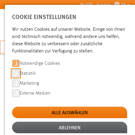
Zum Hauptinhalt springen
MyOTH
Kontakt
DE
COOKIE EINSTELLUNGEN
SUCHE
Wir nutzen Cookies auf unserer Website. Einige von ihnen
sind technisch notwendig, während andere uns helfen,
diese Website zu verbessern oder zusätzliche
JETZT BEWERBEN
Funktionalitäten zur Verfügung zu stellen.
Notwendige Cookies
SUCHE
Statistik
Marketing
FILTER
Externe Medien
Typ
ALLE AUSWÄHLEN
Erstellungsdatum
ABLEHNEN