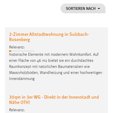
1 Jahr
SORTIEREN NACH
Performance
Name:
2-Zimmer Altstadtwohnung in Sulzbach-
staticfilecache
Rosenberg
Zweck:
Relevanz:
Für performante Seitenauslieferung wird in diesem Cookie
historische Elemente mit modernem Wohnkomfort. Auf
gespeichert, ob man eingeloggt ist.
einer Fläche von 46 m2 bietet sie ein durchdachtes
Raumkonzept
mit natürlichen Baumaterialien wie
Sprachpräferenz
Massivholzböden, Wandheizung und einer hochwertigen
Innendämmung
Name:
site-language-preference
Zweck:
30qm in 3er WG - Direkt in der Innenstadt und
Das Cookie speichert die gewählte Sprache der Website.
Nähe OTH!
Cookie Laufzeit:
Relevanz: