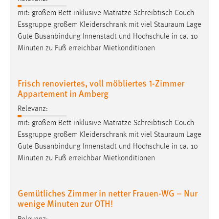
mit: großem Bett inklusive Matratze Schreibtisch Couch
Cookie Laufzeit:
Essgruppe großem Kleiderschrank mit viel
Stauraum
Lage
Max. 13 Monate
Gute Busanbindung Innenstadt und Hochschule in ca. 10
Minuten zu Fuß erreichbar Mietkonditionen
MARKETING
Frisch renoviertes, voll möbliertes 1-Zimmer
Marketing Cookies werden von Drittanbietern
Appartement in Amberg
verwendet, um personalisierte Werbung anzuzeigen.
Sie tun dies, indem sie Besucher über Websites
Relevanz:
hinweg verfolgen.
mit: großem Bett inklusive Matratze Schreibtisch Couch
Essgruppe großem Kleiderschrank mit viel
Stauraum
Lage
Google Ads
Gute Busanbindung Innenstadt und Hochschule in ca. 10
Minuten zu Fuß erreichbar Mietkonditionen
Name:
_gcl_au
Anbieter:
Gemütliches Zimmer in netter Frauen-WG – Nur
Google Ireland Limited
wenige Minuten zur OTH!
Zweck: