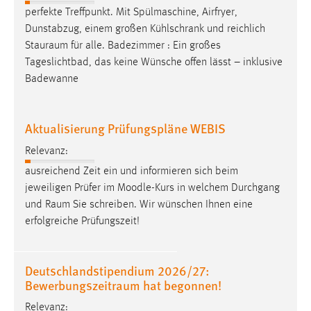
30 Tage
perfekte Treffpunkt. Mit Spülmaschine, Airfryer,
Dunstabzug, einem großen Kühlschrank und reichlich
Chat
Stauraum
für alle. Badezimmer : Ein großes
Tageslichtbad, das keine Wünsche offen lässt – inklusive
Name:
Badewanne
MibewSessionID, MIBEW_UserID, mibew_locale, mibew-
chat-frame-style-5e9dbeb1811c0446
Aktualisierung Prüfungspläne WEBIS
Zweck:
Wird benötigt um die Chatfunktion nutzen zu können.
Relevanz:
Cookie Laufzeit:
ausreichend Zeit ein und informieren sich beim
MibewSessionID, mibew-chat-frame-style-
jeweiligen Prüfer im Moodle-Kurs in welchem Durchgang
5e9dbeb1811c0446 = Sitzungslaufzeit, mibew_locale = 3
und
Raum
Sie schreiben. Wir wünschen Ihnen eine
Jahre, MIBEW_UserID = 1 Jahr
erfolgreiche Prüfungszeit!
Login
Deutschlandstipendium 2026/27:
Name:
Bewerbungszeitraum hat begonnen!
fe_user, be_user, be_lastLoginProvider
Relevanz: