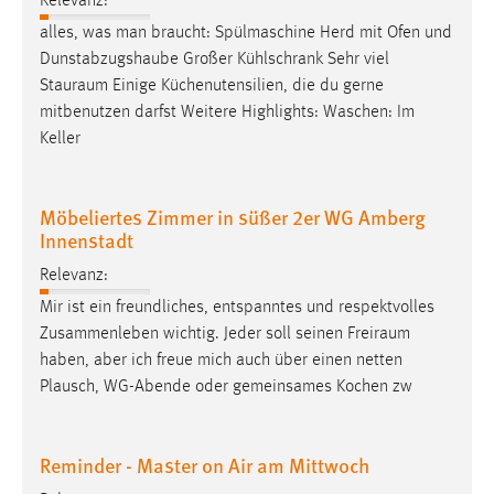
Relevanz:
Conversion-Tracking
alles, was man braucht: Spülmaschine Herd mit Ofen und
Dunstabzugshaube Großer Kühlschrank Sehr viel
Cookie Laufzeit:
Stauraum
Einige Küchenutensilien, die du gerne
3 Monate
mitbenutzen darfst Weitere Highlights: Waschen: Im
Keller
Facebook Pixel
Name:
Möbeliertes Zimmer in süßer 2er WG Amberg
_fbp
Innenstadt
Anbieter:
Relevanz:
Facebook
Mir ist ein freundliches, entspanntes und respektvolles
Zweck:
Zusammenleben wichtig. Jeder soll seinen
Freiraum
Conversion-Tracking
haben, aber ich freue mich auch über einen netten
Plausch, WG-Abende oder gemeinsames Kochen zw
Cookie Laufzeit:
3 Monate
Reminder - Master on Air am Mittwoch