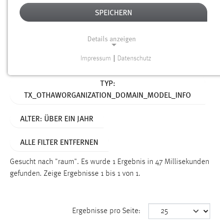
SPEICHERN
Alter
Details anzeigen
SUCHEN
Impressum
|
Datenschutz
NOTWENDIGE COOKIES
Aktive Filter:
TYP:
Notwendige Cookies ermöglichen grundlegende
TX_OTHAWORGANIZATION_DOMAIN_MODEL_INFO
Funktionen und sind für die einwandfreie Funktion der
Website erforderlich.
ALTER: ÜBER EIN JAHR
Einverständnis
ALLE FILTER ENTFERNEN
Name:
cookie_consent
Gesucht nach "raum".
Es wurde 1 Ergebnis in 47 Millisekunden
gefunden.
Zeige Ergebnisse 1 bis 1 von 1.
Zweck:
Dieser Cookie speichert die ausgewählten Einverständnis-
Optionen des Benutzers
Ergebnisse pro Seite:
Cookie Laufzeit: