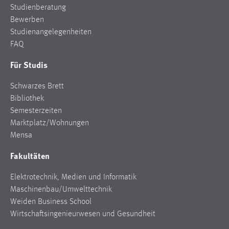
Studienberatung
Zweck:
Bewerben
Dieser Cookie ist notwendig um sich an der Website
einloggen zu können.
Studienangelegenheiten
FAQ
Cookie Laufzeit:
24 Stunden
Für Studis
Schwarzes Brett
Bibliothek
STATISTIK
Semesterzeiten
Statistik Cookies erfassen Informationen anonym.
Marktplatz/Wohnungen
Diese Informationen helfen uns zu verstehen, wie
Mensa
unsere Besucher unsere Website nutzen.
Fakultäten
Matomo
Elektrotechnik, Medien und Informatik
Name:
Maschinenbau/Umwelttechnik
_pk_ref, _pk_cvar, _pk_id, _pk_ses
Weiden Business School
Wirtschaftsingenieurwesen und Gesundheit
Zweck:
Zugriffsstatistik