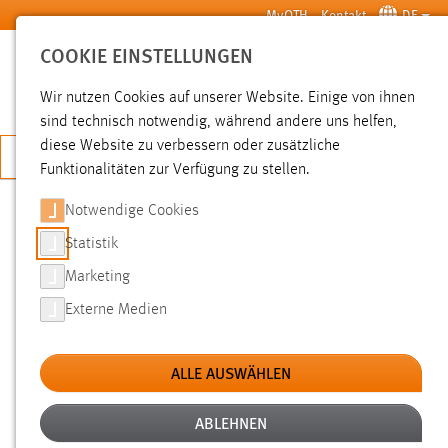
Zum Hauptinhalt springen
MyOTH
Kontakt
DE
COOKIE EINSTELLUNGEN
SUCHE
Wir nutzen Cookies auf unserer Website. Einige von ihnen
sind technisch notwendig, während andere uns helfen,
diese Website zu verbessern oder zusätzliche
JETZT BEWERBEN
Funktionalitäten zur Verfügung zu stellen.
Notwendige Cookies
SUCHE
Statistik
Marketing
FILTER
Externe Medien
Typ
ALLE AUSWÄHLEN
Erstellungsdatum
ABLEHNEN