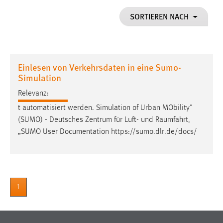
1 Jahr
SORTIEREN NACH
Performance
Name:
Einlesen von Verkehrsdaten in eine Sumo-
staticfilecache
Simulation
Zweck:
Relevanz:
Für performante Seitenauslieferung wird in diesem Cookie
t automatisiert werden. Simulation of Urban MObility"
gespeichert, ob man eingeloggt ist.
(SUMO) - Deutsches Zentrum für Luft- und
Raumfahrt
,
„SUMO User Documentation https://sumo.dlr.de/docs/
Sprachpräferenz
Name:
site-language-preference
Zweck:
1
Das Cookie speichert die gewählte Sprache der Website.
Cookie Laufzeit: