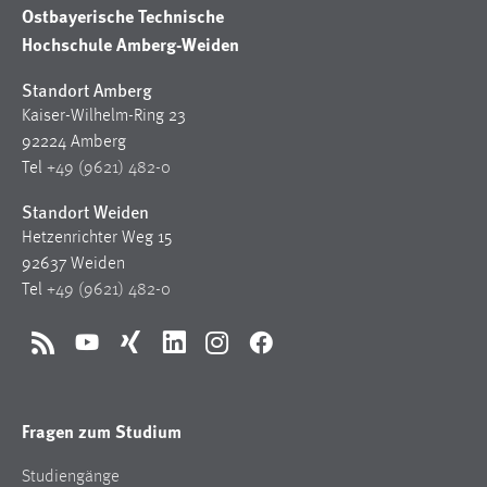
30 Tage
Ostbayerische Technische
Hochschule Amberg-Weiden
Chat
Standort Amberg
Name:
Kaiser-Wilhelm-Ring 23
MibewSessionID, MIBEW_UserID, mibew_locale, mibew-
92224 Amberg
chat-frame-style-5e9dbeb1811c0446
Tel
+49 (9621) 482-0
Zweck:
Standort Weiden
Wird benötigt um die Chatfunktion nutzen zu können.
Hetzenrichter Weg 15
92637 Weiden
Cookie Laufzeit:
MibewSessionID, mibew-chat-frame-style-
Tel
+49 (9621) 482-0
5e9dbeb1811c0446 = Sitzungslaufzeit, mibew_locale = 3
Jahre, MIBEW_UserID = 1 Jahr
RSS
YouTube
Xing
LinkedIn
Instagram
Facebook
Login
Fragen zum Studium
Name:
fe_user, be_user, be_lastLoginProvider
Studiengänge