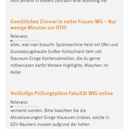
Falls jemand in diesem
Zeitraum
eine Wohnung frei
Cookie Laufzeit:
Max. 13 Monate
Gemütliches Zimmer in netter Frauen-WG – Nur
wenige Minuten zur OTH!
Relevanz:
MARKETING
alles, was man braucht: Spülmaschine Herd mit Ofen und
Marketing Cookies werden von Drittanbietern
Dunstabzugshaube Großer Kühlschrank Sehr viel
verwendet, um personalisierte Werbung anzuzeigen.
Stauraum
Einige Küchenutensilien, die du gerne
Sie tun dies, indem sie Besucher über Websites
mitbenutzen darfst Weitere Highlights: Waschen: Im
hinweg verfolgen.
Keller
Google Ads
Vorläufige Prüfungspläne Fakultät WIG online
Name:
_gcl_au
Relevanz:
vermerkt werden. Bitte beachten Sie die
Anbieter:
Aktualisierungen! Einige Klausuren (insbes. solche in
Google Ireland Limited
EDV-
Räumen
) müssen aufgrund der hohen
Zweck: