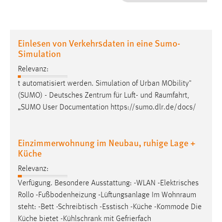
1 Jahr
Performance
Einlesen von Verkehrsdaten in eine Sumo-
Simulation
Name:
staticfilecache
Relevanz:
t automatisiert werden. Simulation of Urban MObility"
Zweck:
(SUMO) - Deutsches Zentrum für Luft- und
Raumfahrt
,
Für performante Seitenauslieferung wird in diesem Cookie
„SUMO User Documentation https://sumo.dlr.de/docs/
gespeichert, ob man eingeloggt ist.
Sprachpräferenz
Einzimmerwohnung im Neubau, ruhige Lage +
Küche
Name:
site-language-preference
Relevanz:
Verfügung. Besondere Ausstattung: -WLAN -Elektrisches
Zweck:
Rollo -Fußbodenheizung -Lüftungsanlage Im
Wohnraum
Das Cookie speichert die gewählte Sprache der Website.
steht: -Bett -Schreibtisch -Esstisch -Küche -Kommode Die
Cookie Laufzeit:
Küche bietet -Kühlschrank mit Gefrierfach