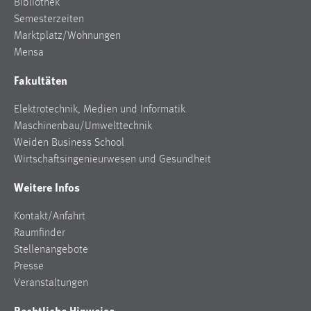
Bibliothek
Zweck:
Semesterzeiten
Dieser Cookie ist notwendig um sich an der Website
Marktplatz/Wohnungen
einloggen zu können.
Mensa
Cookie Laufzeit:
Fakultäten
24 Stunden
Elektrotechnik, Medien und Informatik
Maschinenbau/Umwelttechnik
STATISTIK
Weiden Business School
Wirtschaftsingenieurwesen und Gesundheit
Statistik Cookies erfassen Informationen anonym.
Diese Informationen helfen uns zu verstehen, wie
Weitere Infos
unsere Besucher unsere Website nutzen.
Kontakt/Anfahrt
Matomo
Raumfinder
Stellenangebote
Name:
Presse
_pk_ref, _pk_cvar, _pk_id, _pk_ses
Veranstaltungen
Zweck:
Rechtliche Hinweise
Zugriffsstatistik