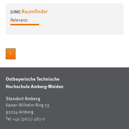
1 Jahr
Raumfinder
[LINK]
Relevanz:
Performance
Name:
staticfilecache
Zweck:
1
Für performante Seitenauslieferung wird in diesem Cookie
gespeichert, ob man eingeloggt ist.
Ostbayerische Technische
Sprachpräferenz
Hochschule Amberg-Weiden
Name:
site-language-preference
Standort Amberg
Kaiser-Wilhelm-Ring 23
Zweck:
92224 Amberg
Das Cookie speichert die gewählte Sprache der Website.
Tel
+49 (9621) 482-0
Cookie Laufzeit: