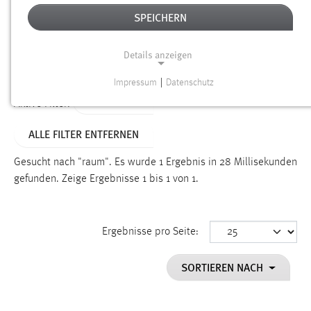
SPEICHERN
Alter
Details anzeigen
SUCHEN
Impressum
|
Datenschutz
NOTWENDIGE COOKIES
TYP: LINKS
Aktive Filter:
Notwendige Cookies ermöglichen grundlegende
ALLE FILTER ENTFERNEN
Funktionen und sind für die einwandfreie Funktion der
Website erforderlich.
Gesucht nach "raum".
Es wurde 1 Ergebnis in 28 Millisekunden
gefunden.
Zeige Ergebnisse 1 bis 1 von 1.
Einverständnis
Name:
cookie_consent
Ergebnisse pro Seite:
Zweck:
SORTIEREN NACH
Dieser Cookie speichert die ausgewählten Einverständnis-
Optionen des Benutzers
Cookie Laufzeit: