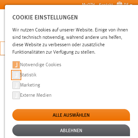
Zum Hauptinhalt springen
MyOTH
Kontakt
DE
COOKIE EINSTELLUNGEN
SUCHE
Wir nutzen Cookies auf unserer Website. Einige von ihnen
sind technisch notwendig, während andere uns helfen,
diese Website zu verbessern oder zusätzliche
JETZT BEWERBEN
Funktionalitäten zur Verfügung zu stellen.
Notwendige Cookies
SUCHE
Statistik
Marketing
FILTER
Externe Medien
Typ
ALLE AUSWÄHLEN
Erstellungsdatum
ABLEHNEN