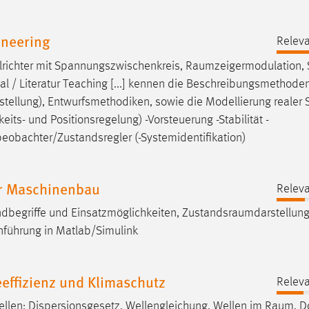
neering
Releva
richter mit Spannungszwischenkreis,
Raumzeigermodulation
,
l / Literatur Teaching [...] kennen die Beschreibungsmethoden 
tellung
), Entwurfsmethodiken, sowie die Modellierung realer
eits- und Positionsregelung) -Vorsteuerung -Stabilität -
beobachter/Zustandsregler (-Systemidentifikation)
r Maschinenbau
Releva
dbegriffe und Einsatzmöglichkeiten,
Zustandsraumdarstellun
nführung in Matlab/Simulink
effizienz und Klimaschutz
Releva
en: Dispersionsgesetz, Wellengleichung, Wellen im
Raum
, D