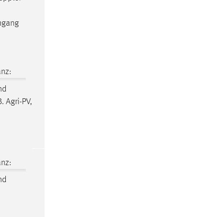
ngang
nz:
nd
. Agri-PV,
nz:
nd