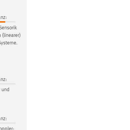
nz:
 Sensorik
(linearer)
 Systeme.
nz:
g
und
nz:
oppler-