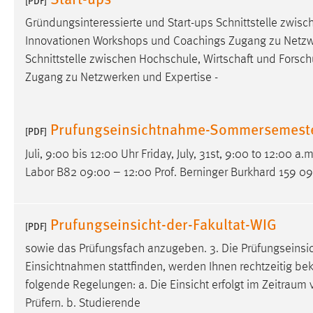
[PDF]
Anbieter:
Google Ireland Limited
Gründungsinteressierte und Start-ups Schnittstelle zwis
Zweck:
Innovationen Workshops und Coachings Zugang zu Netzwerk
Conversion-Tracking
Schnittstelle zwischen Hochschule, Wirtschaft und Forsc
Cookie Laufzeit:
3 Monate
Zugang zu Netzwerken und Expertise -
Facebook Pixel
Prufungseinsichtnahme-Sommersemest
[PDF]
Name:
_fbp
Juli, 9:00 bis 12:00 Uhr Friday, July, 31st, 9:00 to 12:00 a.
Anbieter:
Facebook
Labor B82 09:00 – 12:00 Prof. Berninger Burkhard 159 0
Zweck:
Conversion-Tracking
Cookie Laufzeit:
3 Monate
Prufungseinsicht-der-Fakultat-WIG
[PDF]
sowie das Prüfungsfach anzugeben. 3. Die Prüfungseinsich
Einsichtnahmen stattfinden, werden Ihnen rechtzeitig bek
EXTERNE MEDIEN
folgende Regelungen: a. Die Einsicht erfolgt im
Zeitraum
v
Um Inhalte von Videoplattformen und Social Media
Prüfern. b. Studierende
Plattformen anzeigen zu können, werden von diesen