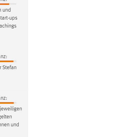
n und
tart-ups
achings
nz:
r Stefan
nz:
 jeweiligen
gelten
innen und