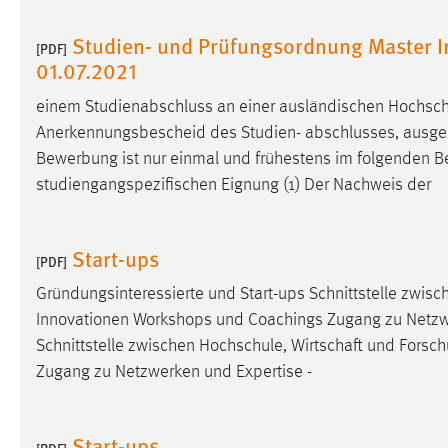
Studien- und Prüfungsordnung Master I
Matomo
[PDF]
01.07.2021
Name:
_pk_ref, _pk_cvar, _pk_id, _pk_ses
einem Studienabschluss an einer ausländischen Hochsc
Zweck:
Zugriffsstatistik
Anerkennungsbescheid des Studien- abschlusses, ausgestellt
Cookie Laufzeit:
Bewerbung ist nur einmal und frühestens im folgenden 
Max. 13 Monate
studiengangspezifischen Eignung (1) Der Nachweis der
MARKETING
Start-ups
[PDF]
Marketing Cookies werden von Drittanbietern
Gründungsinteressierte und Start-ups Schnittstelle zwis
verwendet, um personalisierte Werbung anzuzeigen.
Sie tun dies, indem sie Besucher über Websites
Innovationen Workshops und Coachings Zugang zu Netzwerk
hinweg verfolgen.
Schnittstelle zwischen Hochschule, Wirtschaft und Forsc
Zugang zu Netzwerken und Expertise -
Google Ads
Name:
_gcl_au
Start-ups