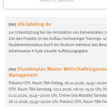
Impressum
|
Datenschutz
NOTWENDIGE COOKIES
Notwendige Cookies ermöglichen grundlegende
Funktionen und sind für die einwandfreie Funktion der
shk labeling de
Website erforderlich.
[PDF]
zur Unterstützung bei der Annotation von Kameradaten,
Einverständnis
Ziel des Projekts ist der Aufbau hochwertiger Trainings- 
Studierendenstatus durch ein Studium während des
Besc
Name:
cookie_consent
Arbeitsweise • Gute visuelle Auffassungsgabe
Zweck:
Dieser Cookie speichert die
ausgewählten Einverständnis-Optionen
des Benutzers
Stundenplan Master Wirtschaftsingenieu
[PDF]
Management
Cookie Laufzeit:
1 Jahr
Präsenz OTH,
Raum
TBA Freitag, 16.10.2026, 15:45–20:00
Performance
OTH,
Raum
TBA Samstag, 07.11.2026, 08:15–15:30 Uhr, P
11.12.2026, 15:45–20:00 Uhr, Online (via Moodle) Samsta
Name:
staticfilecache
18.12.2026, 15:45–20:00 Uhr, Präsenz OTH,
Raum
TBA Fre
Zweck:
Für performante Seitenauslieferung wird