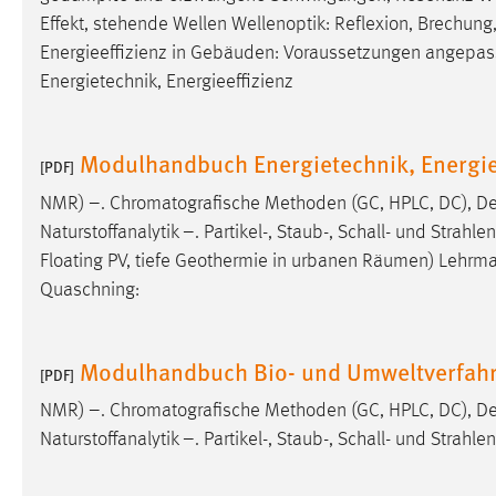
Effekt, stehende Wellen Wellenoptik: Reflexion, Brechung, 
Energieeffizienz in Gebäuden: Voraussetzungen angepa
Energietechnik, Energieeffizienz
Modulhandbuch Energietechnik, Energie
[PDF]
NMR) –. Chromatografische Methoden (GC, HPLC, DC), Det
Naturstoffanalytik –. Partikel-, Staub-, Schall- und Strahle
Floating PV, tiefe Geothermie in urbanen
Räumen
) Lehrma
Quaschning:
Modulhandbuch Bio- und Umweltverfahr
[PDF]
NMR) –. Chromatografische Methoden (GC, HPLC, DC), Det
Naturstoffanalytik –. Partikel-, Staub-, Schall- und Strahl