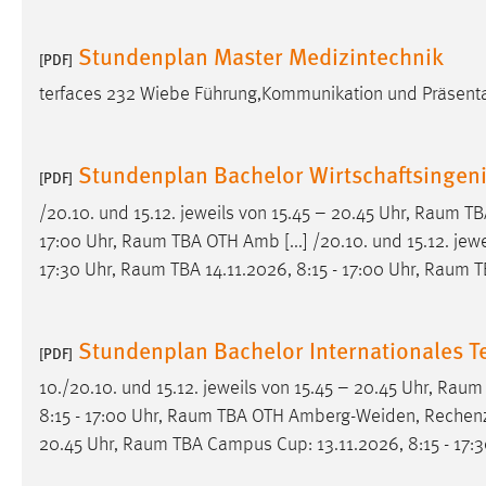
in diesem Cookie gespeichert, ob man
eingeloggt ist.
Stundenplan Master Medizintechnik
[PDF]
terfaces 232 Wiebe Führung,Kommunikation und Präsent
Sprachpräferenz
Name:
site-language-preference
Stundenplan Bachelor Wirtschaftsingen
[PDF]
Zweck:
Das Cookie speichert die gewählte
/20.10. und 15.12. jeweils von 15.45 – 20.45 Uhr,
Raum
TBA
Sprache der Website.
17:00 Uhr,
Raum
TBA OTH Amb [...] /20.10. und 15.12. jewe
Cookie Laufzeit:
30 Tage
17:30 Uhr,
Raum
TBA 14.11.2026, 8:15 - 17:00 Uhr,
Raum
T
Chat
Stundenplan Bachelor Internationales
[PDF]
Name:
MibewSessionID, MIBEW_UserID,
mibew_locale, mibew-chat-frame-style-
10./20.10. und 15.12. jeweils von 15.45 – 20.45 Uhr,
Raum
5e9dbeb1811c0446
8:15 - 17:00 Uhr,
Raum
TBA OTH Amberg-Weiden, Rechenzent
20.45 Uhr,
Raum
TBA Campus Cup: 13.11.2026, 8:15 - 17:3
Zweck:
Wird benötigt um die Chatfunktion
nutzen zu können.