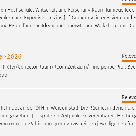
chen Hochschule, Wirtschaft und Forschung
Raum
für neue Idee
en und Expertise - bis ins [...] Gründungsinteressierte und S
hung
Raum
für neue Ideen und Innovationen Workshops und Co
er-2026
Releva
m. Prüfer/Corrector
Raum/Room
Zeitraum/Time
period Prof. Bee
9:00
Releva
t findet an der OTH in Weiden statt. Die
Räume
, in denen die
anntgegeben. [...] späteren Zeitpunkt zu vereinbaren. Hierbei 
om 01.10.2026 bis zum 30.10.2026 bei den jeweiligen Prüfer