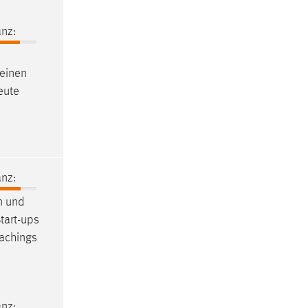
nz:
einen
neute
nz:
n und
tart-ups
achings
nz: