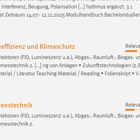
Interferenz, Beugung, Polarisation [...] hythmus ergänzt. 3.1
sst
Zeitraum
14.07.- 12.11.2025 Modulhandbuch Bachelorstudie
effizienz und Klimaschutz
Releva
ektoren (FID, Lumineszenz u.a.), Abgas-,
Raumluft
-, Biogas- u
nmesstechnik 2. [...] ng von Anlagen • Zukunftstechnologien (z. B
terial / Literatur Teaching Material / Reading • Folienskript • V.
enstechnik
Releva
ektoren (FID, Lumineszenz u.a.), Abgas-,
Raumluft
-, Biogas- u
enmesstechnik 2.