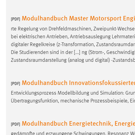
externen Medien Cookies gesetzt.
Modulhandbuch Master Motorsport Engi
[PDF]
YouTube
rte Regelung von Drehfeldmaschinen, Zweipunkt-Wechsel
bei elektrischen Antrieben, Antriebsauslegung Lehrmateria
Vimeo
digitaler Regelkreise (z-Transformation,
Zustandsraumdars
Die Studierenden sind in der [...] ng (Strom-, Geschwindigk
Zustandsraumdarstellung
(analog und digital) -Zustands
Modulhandbuch Innovationsfokussierte
[PDF]
Entwicklungsprozess Modellbildung und Simulation: Grun
Übertragungsfunktion, mechanische Prozessbeispiele, Ei
Modulhandbuch Energietechnik, Energie
[PDF]
gedämpfte und erzwungene Schwingungen, Resonanz Well