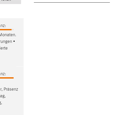
nz:
Monaten.
erungen •
ierte
nz:
r, Präsenz
ag,
g,