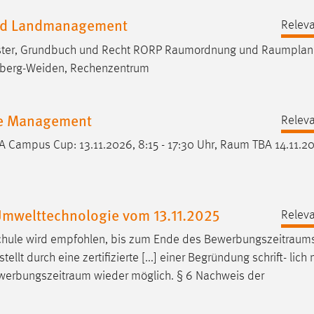
und Landmanagement
Releva
aster, Grundbuch und Recht RORP
Raumordnung
und
Raumplan
mberg-Weiden, Rechenzentrum
re Management
Releva
 Campus Cup: 13.11.2026, 8:15 - 17:30 Uhr,
Raum
TBA 14.11.20
mwelttechnologie vom 13.11.2025
Releva
chule wird empfohlen, bis zum Ende des
Bewerbungszeitraum
 durch eine zertifizierte [...] einer Begründung schrift- lich m
werbungszeitraum
wieder möglich. § 6 Nachweis der