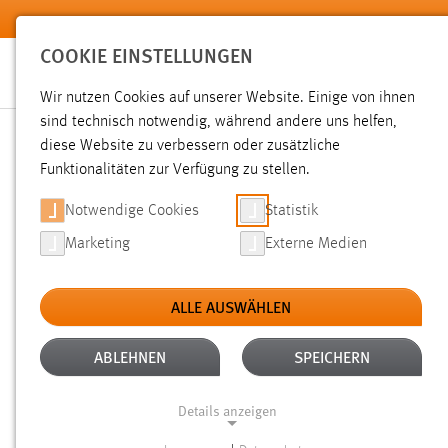
Zum Hauptinhalt springen
COOKIE EINSTELLUNGEN
Wir nutzen Cookies auf unserer Website. Einige von ihnen
sind technisch notwendig, während andere uns helfen,
diese Website zu verbessern oder zusätzliche
SUCHE
Funktionalitäten zur Verfügung zu stellen.
Notwendige Cookies
Statistik
Marketing
Externe Medien
ALLE AUSWÄHLEN
TYP: DATEIEN
ALTER: 1 WOCHE BIS 1 
Aktive Filter:
ABLEHNEN
SPEICHERN
Gesucht nach "raum".
Es wurden 38 Ergebnisse gefunden.
Details anzeigen