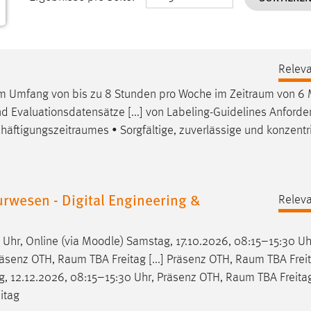
Releva
 im Umfang von bis zu 8 Stunden pro Woche im
Zeitraum
von 6 
und Evaluationsdatensätze [...] von Labeling-Guidelines Anford
häftigungszeitraumes
• Sorgfältige, zuverlässige und konzentr
rwesen - Digital Engineering &
Releva
 Uhr, Online (via Moodle) Samstag, 17.10.2026, 08:15–15:30 Uh
räsenz OTH,
Raum
TBA Freitag [...] Präsenz OTH,
Raum
TBA Freit
g, 12.12.2026, 08:15–15:30 Uhr, Präsenz OTH,
Raum
TBA Freita
itag