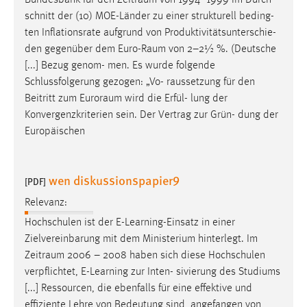
Bundesbank für den
Zeitraum
von 1994–1999 im Durch-
30 Tage
schnitt der (10) MOE-Länder zu einer strukturell beding-
ten Inflationsrate aufgrund von Produktivitätsunterschie-
Chat
den gegenüber dem
Euro-Raum
von 2–2½ %. (Deutsche
[...] Bezug genom- men. Es wurde folgende
Name:
Schlussfolgerung gezogen: „Vo- raussetzung für den
MibewSessionID, MIBEW_UserID, mibew_locale, mibew-
Beitritt zum
Euroraum
wird die Erfül- lung der
chat-frame-style-5e9dbeb1811c0446
Konvergenzkriterien sein. Der Vertrag zur Grün- dung der
Zweck:
Europäischen
Wird benötigt um die Chatfunktion nutzen zu können.
Cookie Laufzeit:
wen diskussionspapier9
[PDF]
MibewSessionID, mibew-chat-frame-style-
5e9dbeb1811c0446 = Sitzungslaufzeit, mibew_locale = 3
Relevanz:
Jahre, MIBEW_UserID = 1 Jahr
Hochschulen ist der E-Learning-Einsatz in einer
Zielvereinbarung mit dem Ministerium hinterlegt. Im
Login
Zeitraum
2006 – 2008 haben sich diese Hochschulen
verpflichtet, E-Learning zur Inten- sivierung des Studiums
Name:
[...] Ressourcen, die ebenfalls für eine effektive und
fe_user, be_user, be_lastLoginProvider
effiziente Lehre von Bedeutung sind, angefangen von