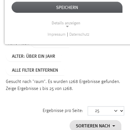
SPEICHERN
Alter
Details anzeigen
SUCHEN
Impressum
|
Datenschutz
NOTWENDIGE COOKIES
TYP: DATEIEN
Aktive Filter:
Notwendige Cookies ermöglichen grundlegende
ALTER: ÜBER EIN JAHR
Funktionen und sind für die einwandfreie Funktion der
Website erforderlich.
ALLE FILTER ENTFERNEN
Einverständnis
Gesucht nach "raum".
Es wurden 1268 Ergebnisse gefunden.
Name:
Zeige Ergebnisse 1 bis 25 von 1268.
cookie_consent
Zweck:
Ergebnisse pro Seite:
Dieser Cookie speichert die ausgewählten Einverständnis-
Optionen des Benutzers
SORTIEREN NACH
Cookie Laufzeit: