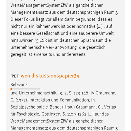
WerteManagementSystemZfW als ganzheitlicher
Managementansatz aus dem deutschsprachigen
Raum.3
Dieser Fokus liegt vor allem darin begründet, dass es
nicht nur ein Rahmenwerk ist oder normative [...] , auf
eine bessere Gesellschaft und eine sauberere Umwelt
hinzuwirken."5 CSR ist im deutschen
Sprachraum
die
unternehmerische Ver- antwortung, die gesetzlich
geregelt ist einerseits und andererseits
wen diskussionspapier34
[PDF]
Relevanz:
und Unternehmensethik. Jg. 2, S. 123-148. IV
Graumann
,
C. (1972): Interaktion und Kommunikation, in:
Sozialpsychologie 7. Band, (Hrsg:)
Graumann
, C., Verlag
für Psychologie, Göttingen, S. 1109-1262 [...] auf das
WerteManagementSystemZfW als ganzheitlicher
Managementansatz aus dem deutschsprachigen
Raum.3