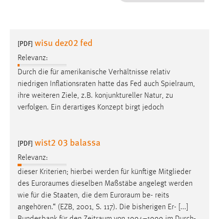
1 Jahr
Performance
wisu dez02 fed
[PDF]
Name:
Relevanz:
staticfilecache
Durch die für amerikanische Verhältnisse relativ
niedrigen Inflationsraten hatte das Fed auch
Spielraum
,
Zweck:
ihre weiteren Ziele, z.B. konjunktureller Natur, zu
Für performante Seitenauslieferung wird in diesem Cookie
gespeichert, ob man eingeloggt ist.
verfolgen. Ein derartiges Konzept birgt jedoch
Sprachpräferenz
wist2 03 balassa
[PDF]
Name:
Relevanz:
site-language-preference
dieser Kriterien; hierbei werden für künftige Mitglieder
Zweck:
des
Euroraumes
dieselben Maßstäbe angelegt werden
Das Cookie speichert die gewählte Sprache der Website.
wie für die Staaten, die dem
Euroraum
be- reits
angehören.“ (EZB, 2001, S. 117). Die bisherigen Er- [...]
Cookie Laufzeit: