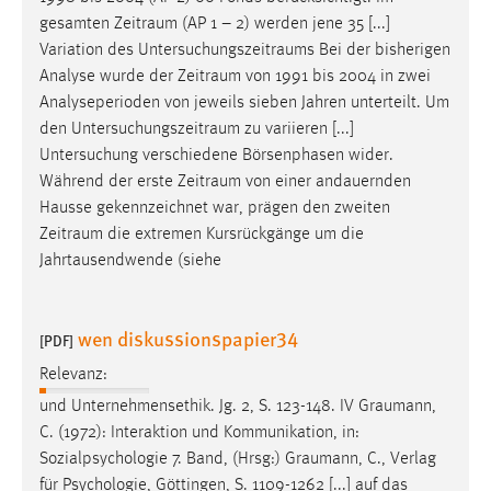
EXTERNE MEDIEN
gesamten
Zeitraum
(AP 1 – 2) werden jene 35 [...]
Um Inhalte von Videoplattformen und Social Media
Variation des
Untersuchungszeitraums
Bei der bisherigen
Plattformen anzeigen zu können, werden von diesen
Analyse wurde der
Zeitraum
von 1991 bis 2004 in zwei
externen Medien Cookies gesetzt.
Analyseperioden von jeweils sieben Jahren unterteilt. Um
den
Untersuchungszeitraum
zu variieren [...]
YouTube
Untersuchung verschiedene Börsenphasen wider.
Während der erste
Zeitraum
von einer andauernden
Hausse gekennzeichnet war, prägen den zweiten
Vimeo
Zeitraum
die extremen Kursrückgänge um die
Jahrtausendwende (siehe
wen diskussionspapier34
[PDF]
Relevanz:
und Unternehmensethik. Jg. 2, S. 123-148. IV
Graumann
,
C. (1972): Interaktion und Kommunikation, in:
Sozialpsychologie 7. Band, (Hrsg:)
Graumann
, C., Verlag
für Psychologie, Göttingen, S. 1109-1262 [...] auf das