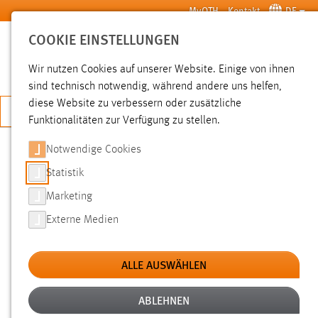
Zum Hauptinhalt springen
MyOTH
Kontakt
DE
COOKIE EINSTELLUNGEN
SUCHE
Wir nutzen Cookies auf unserer Website. Einige von ihnen
sind technisch notwendig, während andere uns helfen,
diese Website zu verbessern oder zusätzliche
JETZT BEWERBEN
Funktionalitäten zur Verfügung zu stellen.
Notwendige Cookies
SUCHE
Statistik
Marketing
FILTER
Externe Medien
Typ
ALLE AUSWÄHLEN
Erstellungsdatum
ABLEHNEN