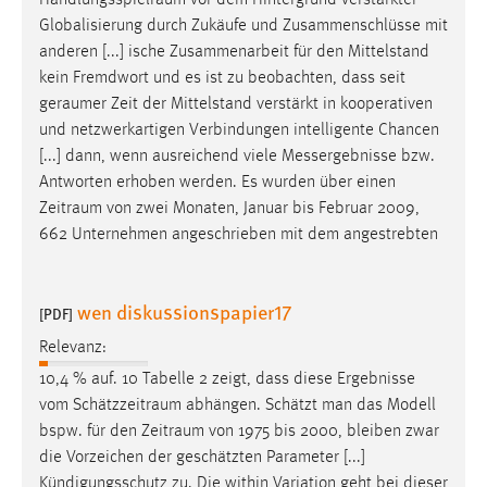
Handlungsspielraum
vor dem Hintergrund verstärkter
Globalisierung durch Zukäufe und Zusammenschlüsse mit
anderen [...] ische Zusammenarbeit für den Mittelstand
kein Fremdwort und es ist zu beobachten, dass seit
geraumer
Zeit der Mittelstand verstärkt in kooperativen
und netzwerkartigen Verbindungen intelligente Chancen
[...] dann, wenn ausreichend viele Messergebnisse bzw.
Antworten erhoben werden. Es wurden über einen
Zeitraum
von zwei Monaten, Januar bis Februar 2009,
662 Unternehmen angeschrieben mit dem angestrebten
wen diskussionspapier17
[PDF]
Relevanz:
10,4 % auf. 10 Tabelle 2 zeigt, dass diese Ergebnisse
vom
Schätzzeitraum
abhängen. Schätzt man das Modell
bspw. für den
Zeitraum
von 1975 bis 2000, bleiben zwar
die Vorzeichen der geschätzten Parameter [...]
Kündigungsschutz zu. Die within Variation geht bei dieser