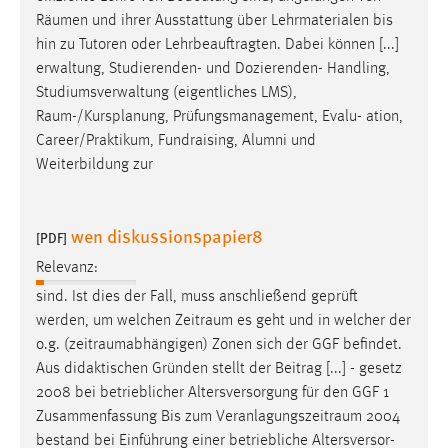
Zweck:
Räumen
und ihrer Ausstattung über Lehrmaterialen bis
Dieser Cookie ist notwendig um sich an der Website
hin zu Tutoren oder Lehrbeauftragten. Dabei können [...]
einloggen zu können.
erwaltung, Studierenden- und Dozierenden- Handling,
Studiumsverwaltung (eigentliches LMS),
Cookie Laufzeit:
Raum-/Kursplanung
, Prüfungsmanagement, Evalu- ation,
24 Stunden
Career/Praktikum, Fundraising, Alumni und
Weiterbildung zur
STATISTIK
Statistik Cookies erfassen Informationen anonym.
wen diskussionspapier8
[PDF]
Diese Informationen helfen uns zu verstehen, wie
Relevanz:
unsere Besucher unsere Website nutzen.
sind. Ist dies der Fall, muss anschließend geprüft
werden, um welchen
Zeitraum
es geht und in welcher der
Matomo
o.g. (
zeitraumabhängigen
) Zonen sich der GGF befindet.
Name:
Aus didaktischen Gründen stellt der Beitrag [...] - gesetz
_pk_ref, _pk_cvar, _pk_id, _pk_ses
2008 bei betrieblicher Altersversorgung für den GGF 1
Zusammenfassung Bis zum
Veranlagungszeitraum
2004
Zweck:
bestand bei Einführung einer betriebliche Altersversor-
Zugriffsstatistik