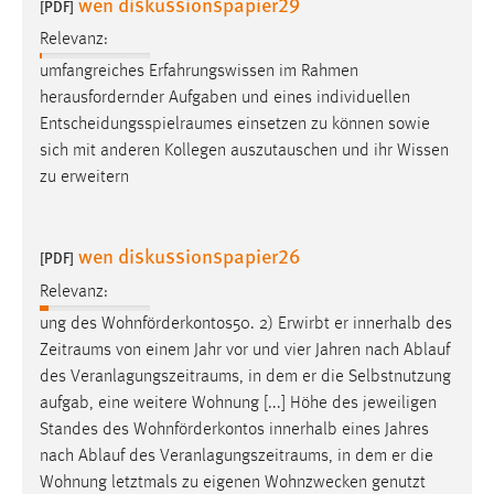
wen diskussionspapier29
[PDF]
Relevanz:
umfangreiches Erfahrungswissen im Rahmen
herausfordernder Aufgaben und eines individuellen
Entscheidungsspielraumes
einsetzen zu können sowie
sich mit anderen Kollegen auszutauschen und ihr Wissen
zu erweitern
wen diskussionspapier26
[PDF]
Relevanz:
ung des Wohnförderkontos50. 2) Erwirbt er innerhalb des
Zeitraums
von einem Jahr vor und vier Jahren nach Ablauf
des
Veranlagungszeitraums
, in dem er die Selbstnutzung
aufgab, eine weitere Wohnung [...] Höhe des jeweiligen
Standes des Wohnförderkontos innerhalb eines Jahres
nach Ablauf des
Veranlagungszeitraums
, in dem er die
Wohnung letztmals zu eigenen Wohnzwecken genutzt