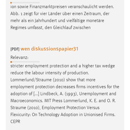
ion sowie Finanzmarktpreisen veranschaulicht werden.
Abb. 1 zeigt für vier Länder über einen
Zeitraum
, der
mehr als ein Jahrhundert und vielfältige monetäre
Regimes umfasst, den Gleichlauf zwischen
wen diskussionspapier31
[PDF]
Relevanz:
stricter employment protection and a higher tax wedge
reduce the labour intensity of production.
Lommerlund/Straume
(2010) show that more
employment protection decreases firms incentives for the
adoption of [...] Lindbeck, A. (1993), Unemployment and
Macroeconomics. MIT Press Lommerlund, K. E. and O. R.
Straume
(2010), Employment Protection Versus
Flexicurity: On Technology Adoption in Unionised Firms.
CEPR