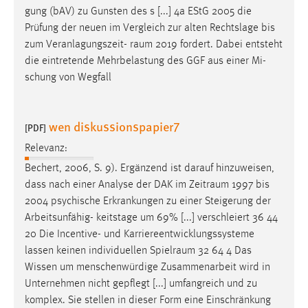
gung (bAV) zu Gunsten des s [...] 4a EStG 2005 die
Cookie Laufzeit:
Prüfung der neuen im Vergleich zur alten Rechtslage bis
Max. 13 Monate
zum Veranlagungszeit-
raum
2019 fordert. Dabei entsteht
die eintretende Mehrbelastung des GGF aus einer Mi-
schung von Wegfall
MARKETING
Marketing Cookies werden von Drittanbietern
wen diskussionspapier7
[PDF]
verwendet, um personalisierte Werbung anzuzeigen.
Relevanz:
Sie tun dies, indem sie Besucher über Websites
hinweg verfolgen.
Bechert, 2006, S. 9). Ergänzend ist darauf hinzuweisen,
dass nach einer Analyse der DAK im
Zeitraum
1997 bis
Google Ads
2004 psychische Erkrankungen zu einer Steigerung der
Arbeitsunfähig- keitstage um 69% [...] verschleiert 36 44
Name:
20 Die Incentive- und Karriereentwicklungssysteme
_gcl_au
lassen keinen individuellen
Spielraum
32 64 4 Das
Anbieter:
Wissen um menschenwürdige Zusammenarbeit wird in
Google Ireland Limited
Unternehmen nicht gepflegt [...] umfangreich und zu
komplex. Sie stellen in dieser Form eine Einschränkung
Zweck: