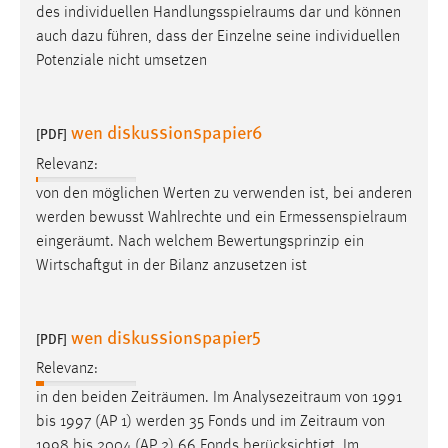
des individuellen
Handlungsspielraums
dar und können
Conversion-Tracking
auch dazu führen, dass der Einzelne seine individuellen
Cookie Laufzeit:
Potenziale nicht umsetzen
3 Monate
wen diskussionspapier6
[PDF]
Facebook Pixel
Relevanz:
Name:
von den möglichen Werten zu verwenden ist, bei anderen
_fbp
werden bewusst Wahlrechte und ein
Ermessenspielraum
Anbieter:
eingeräumt. Nach welchem Bewertungsprinzip ein
Facebook
Wirtschaftgut in der Bilanz anzusetzen ist
Zweck:
Conversion-Tracking
wen diskussionspapier5
[PDF]
Cookie Laufzeit:
Relevanz:
3 Monate
in den beiden Zeiträumen. Im
Analysezeitraum
von 1991
bis 1997 (AP 1) werden 35 Fonds und im
Zeitraum
von
1998 bis 2004 (AP 2) 66 Fonds berücksichtigt. Im