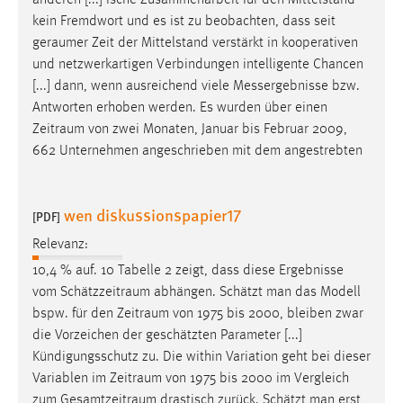
anderen [...] ische Zusammenarbeit für den Mittelstand
kein Fremdwort und es ist zu beobachten, dass seit
geraumer
Zeit der Mittelstand verstärkt in kooperativen
und netzwerkartigen Verbindungen intelligente Chancen
[...] dann, wenn ausreichend viele Messergebnisse bzw.
Antworten erhoben werden. Es wurden über einen
Zeitraum
von zwei Monaten, Januar bis Februar 2009,
662 Unternehmen angeschrieben mit dem angestrebten
wen diskussionspapier17
[PDF]
Relevanz:
10,4 % auf. 10 Tabelle 2 zeigt, dass diese Ergebnisse
vom
Schätzzeitraum
abhängen. Schätzt man das Modell
bspw. für den
Zeitraum
von 1975 bis 2000, bleiben zwar
die Vorzeichen der geschätzten Parameter [...]
Kündigungsschutz zu. Die within Variation geht bei dieser
Variablen im
Zeitraum
von 1975 bis 2000 im Vergleich
zum
Gesamtzeitraum
drastisch zurück. Schätzt man erst