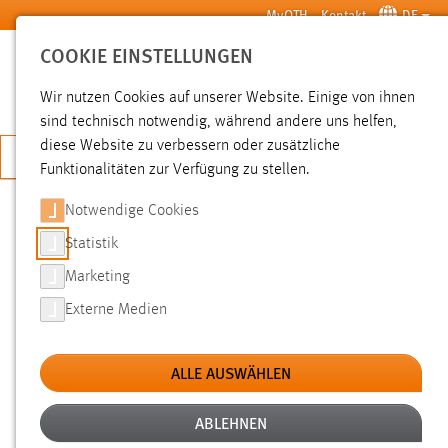
Zum Hauptinhalt springen
MyOTH
Kontakt
DE
COOKIE EINSTELLUNGEN
SUCHE
Wir nutzen Cookies auf unserer Website. Einige von ihnen
sind technisch notwendig, während andere uns helfen,
diese Website zu verbessern oder zusätzliche
JETZT BEWERBEN
Funktionalitäten zur Verfügung zu stellen.
Notwendige Cookies
SUCHE
Statistik
Marketing
FILTER
Externe Medien
Typ
ALLE AUSWÄHLEN
Erstellungsdatum
ABLEHNEN