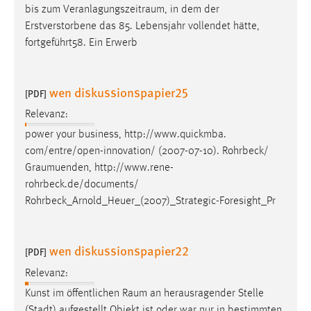
bis zum
Veranlagungszeitraum
, in dem der
Erstverstorbene das 85. Lebensjahr vollendet hätte,
fortgeführt58. Ein Erwerb
wen diskussionspapier25
[PDF]
Relevanz:
power your business, http://www.quickmba.
com/entre/open-innovation/ (2007-07-10). Rohrbeck/
Graumuenden
, http://www.rene-
rohrbeck.de/documents/
Rohrbeck_Arnold_Heuer_(2007)_Strategic-Foresight_Pr
wen diskussionspapier22
[PDF]
Relevanz:
Kunst im öffentlichen
Raum
an herausragender Stelle
(Stadt) aufgestellt Objekt ist oder war nur in bestimmten