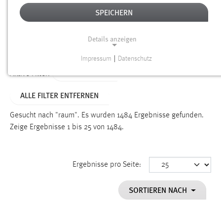
SPEICHERN
Alter
Details anzeigen
SUCHEN
Impressum
|
Datenschutz
NOTWENDIGE COOKIES
TYP: DATEIEN
Aktive Filter:
Notwendige Cookies ermöglichen grundlegende
ALLE FILTER ENTFERNEN
Funktionen und sind für die einwandfreie Funktion der
Website erforderlich.
Gesucht nach "raum".
Es wurden 1484 Ergebnisse gefunden.
Zeige Ergebnisse 1 bis 25 von 1484.
Einverständnis
Name:
cookie_consent
Ergebnisse pro Seite:
Zweck:
SORTIEREN NACH
Dieser Cookie speichert die ausgewählten Einverständnis-
Optionen des Benutzers
Cookie Laufzeit: