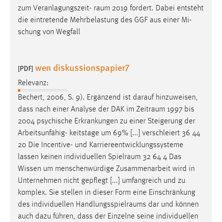
zum Veranlagungszeit-
raum
2019 fordert. Dabei entsteht
Cookie Laufzeit:
die eintretende Mehrbelastung des GGF aus einer Mi-
Max. 13 Monate
schung von Wegfall
wen diskussionspapier7
MARKETING
[PDF]
Relevanz:
Marketing Cookies werden von Drittanbietern
verwendet, um personalisierte Werbung anzuzeigen.
Bechert, 2006, S. 9). Ergänzend ist darauf hinzuweisen,
Sie tun dies, indem sie Besucher über Websites
dass nach einer Analyse der DAK im
Zeitraum
1997 bis
hinweg verfolgen.
2004 psychische Erkrankungen zu einer Steigerung der
Arbeitsunfähig- keitstage um 69% [...] verschleiert 36 44
Google Ads
20 Die Incentive- und Karriereentwicklungssysteme
lassen keinen individuellen
Spielraum
32 64 4 Das
Name:
Wissen um menschenwürdige Zusammenarbeit wird in
_gcl_au
Unternehmen nicht gepflegt [...] umfangreich und zu
Anbieter:
komplex. Sie stellen in dieser Form eine Einschränkung
Google Ireland Limited
des individuellen
Handlungsspielraums
dar und können
auch dazu führen, dass der Einzelne seine individuellen
Zweck: