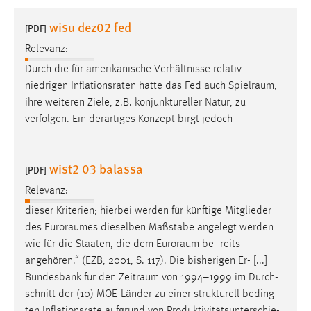
1 Jahr
wisu dez02 fed
[PDF]
Relevanz:
Performance
Durch die für amerikanische Verhältnisse relativ
Name:
niedrigen Inflationsraten hatte das Fed auch
Spielraum
,
staticfilecache
ihre weiteren Ziele, z.B. konjunktureller Natur, zu
verfolgen. Ein derartiges Konzept birgt jedoch
Zweck:
Für performante Seitenauslieferung wird in diesem Cookie
gespeichert, ob man eingeloggt ist.
wist2 03 balassa
[PDF]
Sprachpräferenz
Relevanz:
dieser Kriterien; hierbei werden für künftige Mitglieder
Name:
des
Euroraumes
dieselben Maßstäbe angelegt werden
site-language-preference
wie für die Staaten, die dem
Euroraum
be- reits
Zweck:
angehören.“ (EZB, 2001, S. 117). Die bisherigen Er- [...]
Das Cookie speichert die gewählte Sprache der Website.
Bundesbank für den
Zeitraum
von 1994–1999 im Durch-
schnitt der (10) MOE-Länder zu einer strukturell beding-
Cookie Laufzeit: