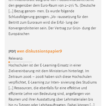
ten Inflationsrate aufgrund von Produktivitätsunterschie-
30 Tage
den gegenüber dem
Euro-Raum
von 2–2½ %. (Deutsche
[...] Bezug genom- men. Es wurde folgende
Chat
Schlussfolgerung gezogen: „Vo- raussetzung für den
Beitritt zum
Euroraum
wird die Erfül- lung der
Name:
Konvergenzkriterien sein. Der Vertrag zur Grün- dung der
MibewSessionID, MIBEW_UserID, mibew_locale, mibew-
Europäischen
chat-frame-style-5e9dbeb1811c0446
Zweck:
Wird benötigt um die Chatfunktion nutzen zu können.
wen diskussionspapier9
[PDF]
Cookie Laufzeit:
Relevanz:
MibewSessionID, mibew-chat-frame-style-
Hochschulen ist der E-Learning-Einsatz in einer
5e9dbeb1811c0446 = Sitzungslaufzeit, mibew_locale = 3
Zielvereinbarung mit dem Ministerium hinterlegt. Im
Jahre, MIBEW_UserID = 1 Jahr
Zeitraum
2006 – 2008 haben sich diese Hochschulen
verpflichtet, E-Learning zur Inten- sivierung des Studiums
Login
[...] Ressourcen, die ebenfalls für eine effektive und
effiziente Lehre von Bedeutung sind, angefangen von
Name:
Räumen
und ihrer Ausstattung über Lehrmaterialen bis
fe_user, be_user, be_lastLoginProvider
hin zu Tutoren oder Lehrbeauftragten. Dabei können [...]