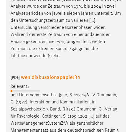
EXTERNE MEDIEN
Analyse wurde der
Zeitraum
von 1991 bis 2004 in zwei
Um Inhalte von Videoplattformen und Social Media
Analyseperioden von jeweils sieben Jahren unterteilt. Um
Plattformen anzeigen zu können, werden von diesen
den
Untersuchungszeitraum
zu variieren [...]
externen Medien Cookies gesetzt.
Untersuchung verschiedene Börsenphasen wider.
Während der erste
Zeitraum
von einer andauernden
YouTube
Hausse gekennzeichnet war, prägen den zweiten
Zeitraum
die extremen Kursrückgänge um die
Jahrtausendwende (siehe
Vimeo
wen diskussionspapier34
[PDF]
Relevanz:
und Unternehmensethik. Jg. 2, S. 123-148. IV
Graumann
,
C. (1972): Interaktion und Kommunikation, in:
Sozialpsychologie 7. Band, (Hrsg:)
Graumann
, C., Verlag
für Psychologie, Göttingen, S. 1109-1262 [...] auf das
WerteManagementSystemZfW als ganzheitlicher
Managementansatz aus dem deutschsprachigen
Raum.3