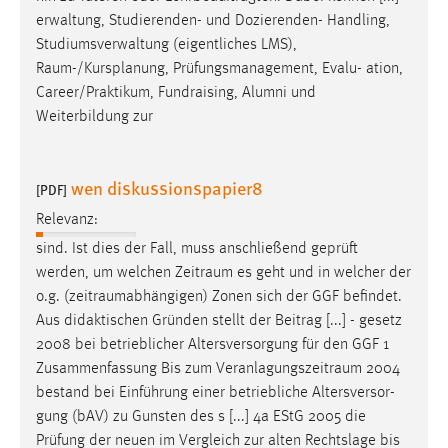
Zweck:
erwaltung, Studierenden- und Dozierenden- Handling,
Dieser Cookie ist notwendig um sich an der Website
Studiumsverwaltung (eigentliches LMS),
einloggen zu können.
Raum-/Kursplanung
, Prüfungsmanagement, Evalu- ation,
Career/Praktikum, Fundraising, Alumni und
Cookie Laufzeit:
Weiterbildung zur
24 Stunden
wen diskussionspapier8
[PDF]
STATISTIK
Relevanz:
Statistik Cookies erfassen Informationen anonym.
sind. Ist dies der Fall, muss anschließend geprüft
Diese Informationen helfen uns zu verstehen, wie
werden, um welchen
Zeitraum
es geht und in welcher der
unsere Besucher unsere Website nutzen.
o.g. (
zeitraumabhängigen
) Zonen sich der GGF befindet.
Aus didaktischen Gründen stellt der Beitrag [...] - gesetz
Matomo
2008 bei betrieblicher Altersversorgung für den GGF 1
Name:
Zusammenfassung Bis zum
Veranlagungszeitraum
2004
_pk_ref, _pk_cvar, _pk_id, _pk_ses
bestand bei Einführung einer betriebliche Altersversor-
gung (bAV) zu Gunsten des s [...] 4a EStG 2005 die
Zweck:
Prüfung der neuen im Vergleich zur alten Rechtslage bis
Zugriffsstatistik