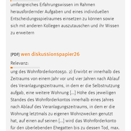
umfangreiches Erfahrungswissen im Rahmen
herausfordernder Aufgaben und eines individuellen
Entscheidungsspielraumes
einsetzen zu können sowie
sich mit anderen Kollegen auszutauschen und ihr Wissen
zu erweitern
wen diskussionspapier26
[PDF]
Relevanz:
ung des Wohnförderkontos50. 2) Erwirbt er innerhalb des
Zeitraums
von einem Jahr vor und vier Jahren nach Ablauf
des
Veranlagungszeitraums
, in dem er die Selbstnutzung
aufgab, eine weitere Wohnung [...] Höhe des jeweiligen
Standes des Wohnförderkontos innerhalb eines Jahres
nach Ablauf des
Veranlagungszeitraums
, in dem er die
Wohnung letztmals zu eigenen Wohnzwecken genutzt
hat, auf einen auf seinen [...] wird das Wohnförderkonto
für den überlebenden Ehegatten bis zu dessen Tod, max.