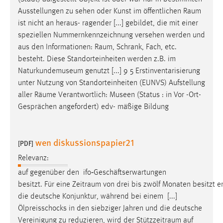
Ausstellungen zu sehen oder Kunst im öffentlichen
Raum
ist nicht an heraus- ragender [...] gebildet, die mit einer
speziellen Nummernkennzeichnung versehen werden und
aus den Informationen:
Raum
, Schrank, Fach, etc.
besteht. Diese Standorteinheiten werden z.B. im
Naturkundemuseum genutzt [...] 9 5 Erstinventarisierung
unter Nutzung von Standorteinheiten (EUNVS) Aufstellung
aller
Räume
Verantwortlich: Museen (Status : in Vor -Ort-
Gesprächen angefordert) edv- mäßige Bildung
wen diskussionspapier21
[PDF]
Relevanz:
auf gegenüber den ifo‐Geschäftserwartungen
besitzt. Für eine Zeitraum von drei bis zwölf Monaten besitzt 
die deutsche Konjunktur, während bei einem [...]
Ölpreisschocks in den siebziger Jahren und die deutsche
Vereinigung zu reduzieren, wird der
Stützzeitraum
auf