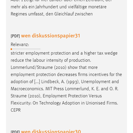
mehr als ein Jahrhundert und vielfältige monetäre
Regimes umfasst, den Gleichlauf zwischen
wen diskussionspapier31
[PDF]
Relevanz:
stricter employment protection and a higher tax wedge
reduce the labour intensity of production.
Lommerlund/Straume
(2010) show that more
employment protection decreases firms incentives for the
adoption of [...] Lindbeck, A. (1993), Unemployment and
Macroeconomics. MIT Press Lommerlund, K. E. and O. R.
Straume
(2010), Employment Protection Versus
Flexicurity: On Technology Adoption in Unionised Firms.
CEPR
wen diskussionspapier30
[PDF]