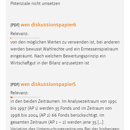
Potenziale nicht umsetzen
Conversion-Tracking
Cookie Laufzeit:
wen diskussionspapier6
3 Monate
[PDF]
Relevanz:
Facebook Pixel
von den möglichen Werten zu verwenden ist, bei anderen
werden bewusst Wahlrechte und ein
Ermessenspielraum
Name:
eingeräumt. Nach welchem Bewertungsprinzip ein
_fbp
Wirtschaftgut in der Bilanz anzusetzen ist
Anbieter:
Facebook
wen diskussionspapier5
[PDF]
Zweck:
Conversion-Tracking
Relevanz:
in den beiden Zeiträumen. Im
Analysezeitraum
von 1991
Cookie Laufzeit:
bis 1997 (AP 1) werden 35 Fonds und im
Zeitraum
von
3 Monate
1998 bis 2004 (AP 2) 66 Fonds berücksichtigt. Im
gesamten
Zeitraum
(AP 1 – 2) werden jene 35 [...]
Variation des
Untersuchungszeitraums
Bei der bisherigen