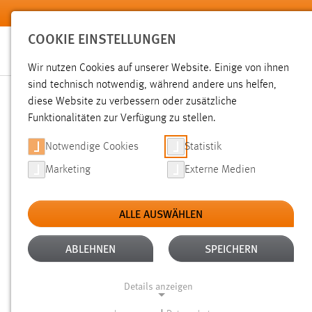
Zum Hauptinhalt springen
COOKIE EINSTELLUNGEN
Wir nutzen Cookies auf unserer Website. Einige von ihnen
sind technisch notwendig, während andere uns helfen,
diese Website zu verbessern oder zusätzliche
SUCHE
Funktionalitäten zur Verfügung zu stellen.
Notwendige Cookies
Statistik
Marketing
Externe Medien
ALLE AUSWÄHLEN
TYP: DATEIEN
ALLE FILTER ENTFERNEN
Aktive Filter:
ABLEHNEN
SPEICHERN
Gesucht nach "raum".
Es wurden 1484 Ergebnisse gefunde
Details anzeigen