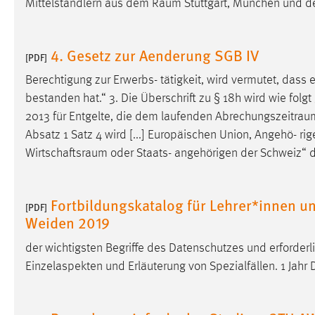
Mittelständlern aus dem
Raum
Stuttgart, München und de
in diesem Cookie gespeichert, ob man
eingeloggt ist.
4. Gesetz zur Aenderung SGB IV
[PDF]
Sprachpräferenz
Berechtigung zur Erwerbs- tätigkeit, wird vermutet, dass 
Name:
site-language-preference
bestanden hat.“ 3. Die Überschrift zu § 18h wird wie folgt 
2013 für Entgelte, die dem laufenden
Abrechungszeitrau
Zweck:
Das Cookie speichert die gewählte
Absatz 1 Satz 4 wird [...] Europäischen Union, Angehö- 
Sprache der Website.
Wirtschaftsraum
oder Staats- angehörigen der Schweiz“ d
Cookie Laufzeit:
30 Tage
Fortbildungskatalog für Lehrer*innen 
Chat
[PDF]
Weiden 2019
Name:
MibewSessionID, MIBEW_UserID,
der wichtigsten Begriffe des Datenschutzes und erforder
mibew_locale, mibew-chat-frame-style-
5e9dbeb1811c0446
Einzelaspekten und Erläuterung von Spezialfällen. 1 Jahr
Zweck:
Wird benötigt um die Chatfunktion
nutzen zu können.