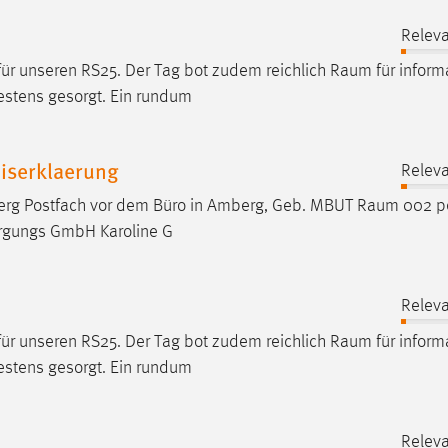
Releva
für unseren RS25. Der Tag bot zudem reichlich
Raum
für inform
estens gesorgt. Ein rundum
iserklaerung
Releva
erg Postfach vor dem Büro in Amberg, Geb. MBUT
Raum
002 pe
rgungs GmbH Karoline G
Releva
für unseren RS25. Der Tag bot zudem reichlich
Raum
für inform
estens gesorgt. Ein rundum
Releva