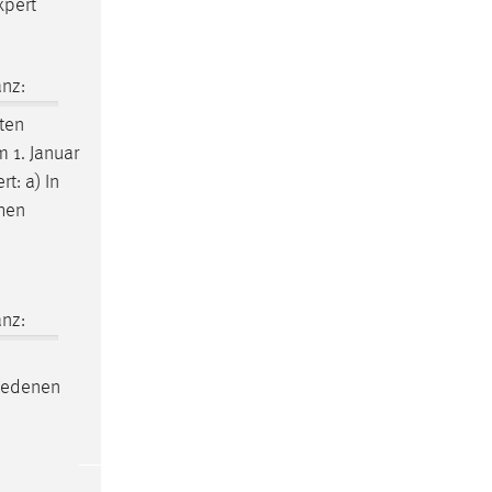
xpert
nz:
ten
m 1. Januar
t: a) In
chen
nz:
hiedenen