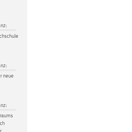
nz:
chschule
nz:
r neue
nz:
traums
ich
r