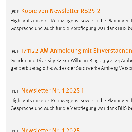
Kopie von Newsletter RS25-2
[PDF]
Matomo
Highlights unseres Rennwagens, sowie in die Planungen 
Name:
_pk_ref, _pk_cvar, _pk_id, _pk_ses
Gespräche und auch für die Verpflegung war dank BHS b
Zweck:
Zugriffsstatistik
Cookie Laufzeit:
Max. 13 Monate
171122 AM Anmeldung mit Einverstaendn
[PDF]
Gender und Diversity Kaiser-Wilhelm-Ring 23 92224 Amb
genderbuero@oth-aw.de oder Stadtwerke Amberg Verso
MARKETING
Marketing Cookies werden von Drittanbietern
verwendet, um personalisierte Werbung anzuzeigen.
Newsletter Nr. 1 2025 1
[PDF]
Sie tun dies, indem sie Besucher über Websites
Highlights unseres Rennwagens, sowie in die Planungen 
hinweg verfolgen.
Gespräche und auch für die Verpflegung war dank BHS b
Google Ads
Name:
_gcl_au
Newsletter Nr. 1 2025
[PDF]