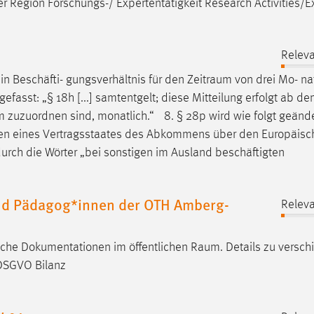
r Region Forschungs-/ Expertentätigkeit Research Activities/E
Releva
ein Beschäfti- gungsverhältnis für den
Zeitraum
von drei Mo- na
gefasst: „§ 18h [...] samtentgelt; diese Mitteilung erfolgt ab de
m
zuzuordnen sind, monatlich.“ 8. § 28p wird wie folgt geänder
rigen eines Vertragsstaates des Abkommens über den Europäis
urch die Wörter „bei sonstigen im Ausland beschäftigten
und Pädagog*innen der OTH Amberg-
Releva
liche Dokumentationen im öffentlichen
Raum
. Details zu versc
 DSGVO Bilanz