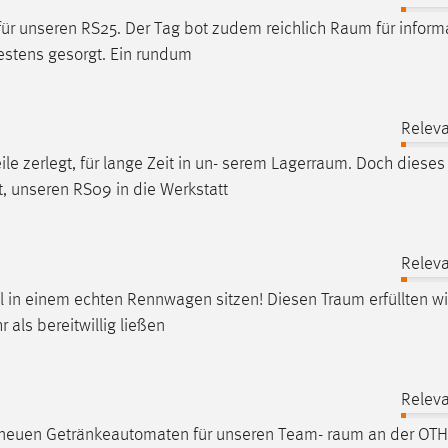
für unseren RS25. Der Tag bot zudem reichlich
Raum
für inform
estens gesorgt. Ein rundum
Releva
e zerlegt, für lange Zeit in un- serem
Lagerraum
. Doch dieses 
, unseren RS09 in die Werkstatt
Releva
l in einem echten Rennwagen sitzen! Diesen
Traum
erfüllten w
als bereitwillig ließen
Releva
en neuen Getränkeautomaten für unseren Team-
raum
an der OTH