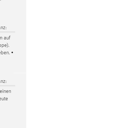
nz:
um
auf
ppe).
eben. •
nz:
einen
neute