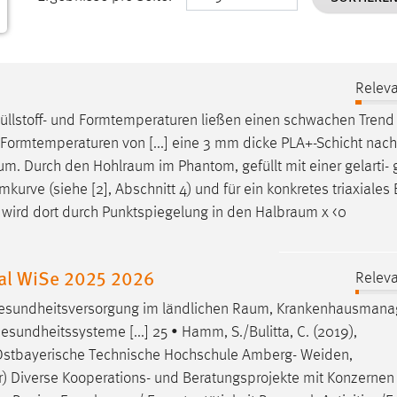
Releva
 Füllstoff- und Formtemperaturen ließen einen schwachen Trend
Formtemperaturen von [...] eine 3 mm dicke PLA+-Schicht nach
aum
. Durch den
Hohlraum
im Phantom, gefüllt mit einer gelarti
mkurve
(siehe [2], Abschnitt 4) und für ein konkretes triaxiales 
 wird dort durch Punktspiegelung in den
Halbraum
χ <0
nal WiSe 2025 2026
Releva
, Gesundheitsversorgung im ländlichen
Raum
, Krankenhausmana
sundheitssysteme [...] 25 • Hamm, S./Bulitta, C. (2019),
: Ostbayerische Technische Hochschule Amberg- Weiden,
er) Diverse Kooperations- und Beratungsprojekte mit Konzernen