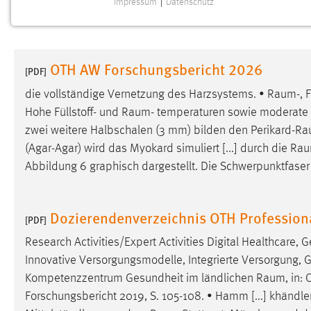
Impressum
|
Datenschutz
NOTWENDIGE COOKIES
Notwendige Cookies ermöglichen grundlegende
Funktionen und sind für die einwandfreie Funktion der
OTH AW Forschungsbericht 2026
Website erforderlich.
[PDF]
die vollständige Vernetzung des Harzsystems. •
Raum
-,
Einverständnis
Hohe Füllstoff- und
Raum
- temperaturen sowie moderate 
zwei weitere Halbschalen (3 mm) bilden den
Perikard-R
Name:
cookie_consent
(Agar-Agar) wird das Myokard simuliert [...] durch die
Rau
Zweck:
Dieser Cookie speichert die
Abbildung 6 graphisch dargestellt. Die Schwerpunktfaser
ausgewählten Einverständnis-Optionen
des Benutzers
Cookie Laufzeit:
Dozierendenverzeichnis OTH Professio
1 Jahr
[PDF]
Research Activities/Expert Activities Digital Healthcare
Performance
Innovative Versorgungsmodelle, Integrierte Versorgung, Ge
Kompetenzzentrum Gesundheit im ländlichen
Raum
, in
Name:
staticfilecache
Forschungsbericht 2019, S. 105-108. • Hamm [...] khändl
Zweck:
Für performante Seitenauslieferung wird