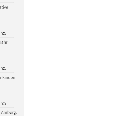
ative
nz:
Jahr
nz:
ir Kindern
nz:
 Amberg.