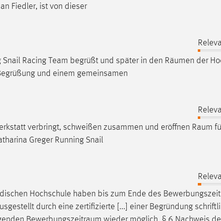
n Fiedler, ist von dieser
Releva
 Snail Racing Team begrüßt und später in den
Räumen
der Ho
r Begrüßung und einem gemeinsamen
Releva
erkstatt verbringt, schweißen zusammen und eröffnen
Raum
fü
tharina Greger Running Snail
Releva
ändischen Hochschule haben bis zum Ende des
Bewerbungszei
tellt durch eine zertifizierte [...] einer Begründung schriftl
olgenden
Bewerbungszeitraum
wieder möglich. § 6 Nachweis de