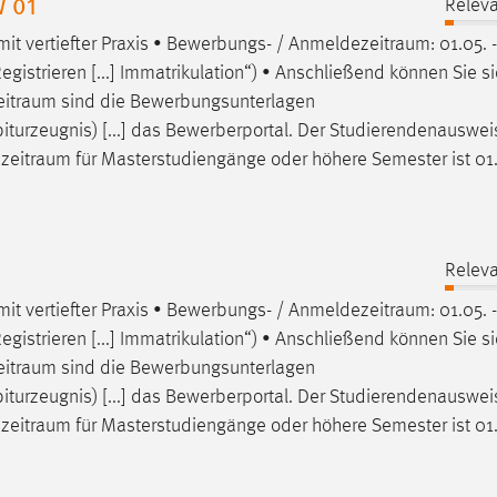
W 01
Releva
it vertiefter Praxis • Bewerbungs- /
Anmeldezeitraum
: 01.05. -
Registrieren [...] Immatrikulation“) • Anschließend können Sie s
itraum
sind die Bewerbungsunterlagen
iturzeugnis) [...] das Bewerberportal. Der Studierendenauswei
zeitraum
für Masterstudiengänge oder höhere Semester ist 01.
Releva
it vertiefter Praxis • Bewerbungs- /
Anmeldezeitraum
: 01.05. -
Registrieren [...] Immatrikulation“) • Anschließend können Sie s
itraum
sind die Bewerbungsunterlagen
iturzeugnis) [...] das Bewerberportal. Der Studierendenauswei
zeitraum
für Masterstudiengänge oder höhere Semester ist 01.