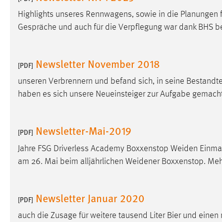
Anbieter:
Google Ireland Limited
Highlights unseres Rennwagens, sowie in die Planungen 
Gespräche und auch für die Verpflegung war dank BHS b
Zweck:
Conversion-Tracking
Cookie Laufzeit:
3 Monate
Newsletter November 2018
[PDF]
Facebook Pixel
unseren Verbrennern und befand sich, in seine Bestandteil
haben es sich unsere Neueinsteiger zur Aufgabe gemacht
Name:
_fbp
Anbieter:
Facebook
Newsletter-Mai-2019
[PDF]
Zweck:
Conversion-Tracking
Jahre FSG Driverless Academy Boxxenstop Weiden Einma
Cookie Laufzeit:
3 Monate
am 26. Mai beim alljährlichen Weidener Boxxenstop. Mehr 
EXTERNE MEDIEN
Newsletter Januar 2020
[PDF]
Um Inhalte von Videoplattformen und Social Media
auch die Zusage für weitere tausend Liter Bier und ein
Plattformen anzeigen zu können, werden von diesen