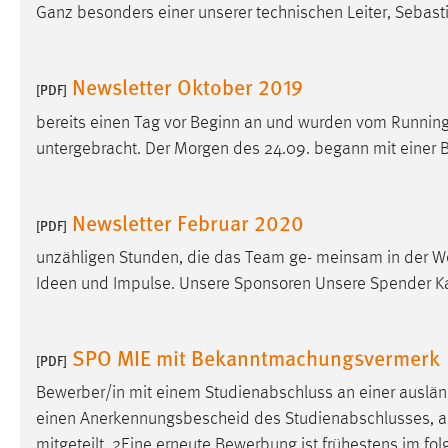
Ganz besonders einer unserer technischen Leiter, Sebastia
externen Medien Cookies gesetzt.
YouTube
Newsletter Oktober 2019
[PDF]
bereits einen Tag vor Beginn an und wurden vom Running
Vimeo
untergebracht. Der Morgen des 24.09. begann mit eine
Newsletter Februar 2020
[PDF]
unzähligen Stunden, die das Team ge- meinsam in der W
Ideen und Impulse. Unsere Sponsoren Unsere Spender Ka
SPO MIE mit Bekanntmachungsvermerk
[PDF]
Bewerber/in mit einem Studienabschluss an einer ausl
einen Anerkennungsbescheid des Studienabschlusses, ausges
mitgeteilt. 2Eine erneute Bewerbung ist frühestens im f