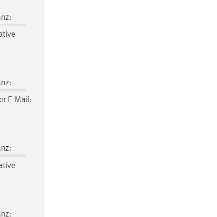
nz:
ative
nz:
r E-Mail:
nz:
ative
nz: