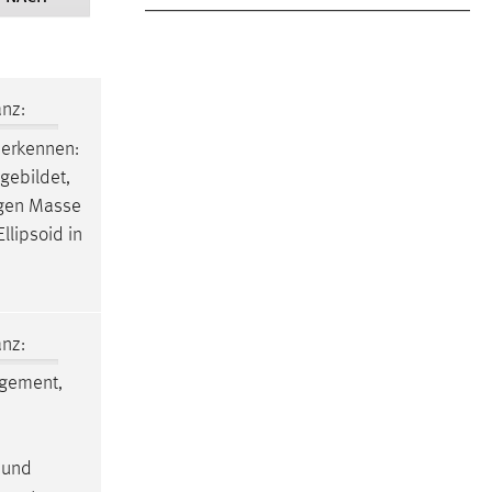
nz:
 erkennen:
gebildet,
- gen Masse
Ellipsoid in
nz:
gement,
 und