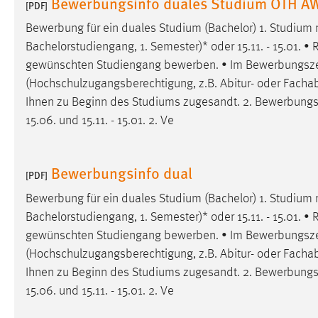
Bewerbungsinfo duales Studium OTH A
[PDF]
Cookie Laufzeit:
MibewSessionID, mibew-chat-frame-
Bewerbung für ein duales Studium (Bachelor) 1. Studium m
style-5e9dbeb1811c0446 =
Bachelorstudiengang, 1. Semester)* oder 15.11. - 15.01. • 
Sitzungslaufzeit, mibew_locale = 3
Jahre, MIBEW_UserID = 1 Jahr
gewünschten Studiengang bewerben. • Im
Bewerbungsze
(Hochschulzugangsberechtigung, z.B. Abitur- oder Fachab
Login
Ihnen zu Beginn des Studiums zugesandt. 2.
Bewerbungs
15.06. und 15.11. - 15.01. 2. Ve
Name:
fe_user, be_user, be_lastLoginProvider
Zweck:
Dieser Cookie ist notwendig um sich an
Bewerbungsinfo dual
der Website einloggen zu können.
[PDF]
Bewerbung für ein duales Studium (Bachelor) 1. Studium m
Cookie Laufzeit:
24 Stunden
Bachelorstudiengang, 1. Semester)* oder 15.11. - 15.01. • 
gewünschten Studiengang bewerben. • Im
Bewerbungsze
(Hochschulzugangsberechtigung, z.B. Abitur- oder Fachab
STATISTIK
Ihnen zu Beginn des Studiums zugesandt. 2.
Bewerbungs
Statistik Cookies erfassen Informationen anonym.
15.06. und 15.11. - 15.01. 2. Ve
Diese Informationen helfen uns zu verstehen, wie
unsere Besucher unsere Website nutzen.