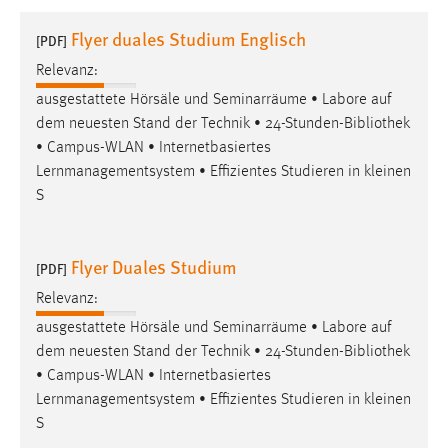
1 Jahr
Flyer duales Studium Englisch
[PDF]
Relevanz:
Performance
ausgestattete Hörsäle und Seminarräume • Labore auf
Name:
dem neuesten Stand der Technik • 24-Stunden-
Bibliothek
staticfilecache
• Campus-WLAN • Internetbasiertes
Lernmanagementsystem • Effizientes Studieren in kleinen
Zweck:
S
Für performante Seitenauslieferung wird in diesem Cookie
gespeichert, ob man eingeloggt ist.
Flyer Duales Studium
[PDF]
Sprachpräferenz
Relevanz:
Name:
ausgestattete Hörsäle und Seminarräume • Labore auf
site-language-preference
dem neuesten Stand der Technik • 24-Stunden-
Bibliothek
Zweck:
• Campus-WLAN • Internetbasiertes
Das Cookie speichert die gewählte Sprache der Website.
Lernmanagementsystem • Effizientes Studieren in kleinen
S
Cookie Laufzeit: