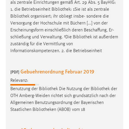
als zentrale Einrichtungen gemäß Art. 29 Abs. 5 BayHIG:
1. die Betriebseinheit
Bibliothek
: 1Sie ist als zentrale
Cookie Laufzeit:
Bibliothek
organisiert; ihr obliegt insbe- sondere die
Max. 13 Monate
Versorgung der Hochschule mit Büchern [...] von der
Erscheinungsform einschließlich deren Beschaffung, Er-
schließung und Verwaltung. ²Die
Bibliothek
ist außerdem
MARKETING
zuständig für die Vermittlung von
Marketing Cookies werden von Drittanbietern
Informationskompetenzen. 2. die Betriebseinheit
verwendet, um personalisierte Werbung anzuzeigen.
Sie tun dies, indem sie Besucher über Websites
hinweg verfolgen.
Gebuehrenordnung Februar 2019
[PDF]
Relevanz:
Google Ads
Benutzung der
Bibliothek
Die Nutzung der
Bibliothek
der
Name:
OTH Amberg-Weiden richtet sich grundsätzlich nach der
_gcl_au
Allgemeinen Benutzungsordnung der Bayerischen
Staatlichen
Bibliotheken
(ABOB) vom 18
Anbieter:
Google Ireland Limited
Zweck: