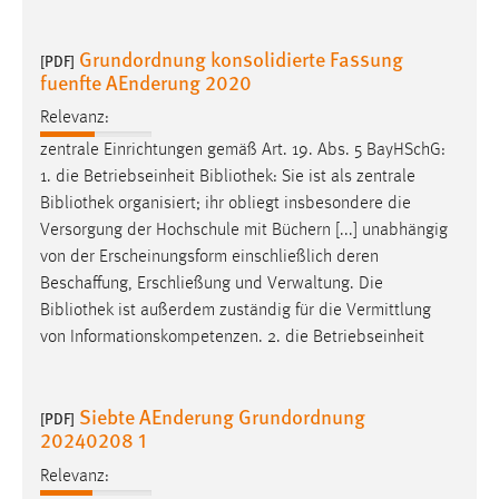
Zweck:
Dieser Cookie ist notwendig um sich an der Website
Grundordnung konsolidierte Fassung
[PDF]
einloggen zu können.
fuenfte AEnderung 2020
Cookie Laufzeit:
Relevanz:
24 Stunden
zentrale Einrichtungen gemäß Art. 19. Abs. 5 BayHSchG:
1. die Betriebseinheit
Bibliothek
: Sie ist als zentrale
Bibliothek
organisiert; ihr obliegt insbesondere die
STATISTIK
Versorgung der Hochschule mit Büchern [...] unabhängig
Statistik Cookies erfassen Informationen anonym.
von der Erscheinungsform einschließlich deren
Diese Informationen helfen uns zu verstehen, wie
Beschaffung, Erschließung und Verwaltung. Die
unsere Besucher unsere Website nutzen.
Bibliothek
ist außerdem zuständig für die Vermittlung
von Informationskompetenzen. 2. die Betriebseinheit
Matomo
Name:
Siebte AEnderung Grundordnung
[PDF]
_pk_ref, _pk_cvar, _pk_id, _pk_ses
20240208 1
Zweck:
Relevanz:
Zugriffsstatistik