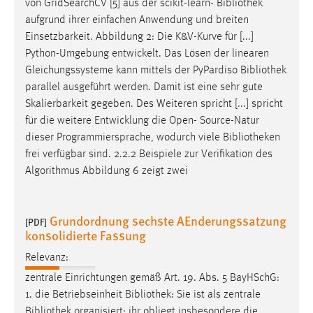
von GridSearchCV [5] aus der scikit-learn-
Bibliothek
EXTERNE MEDIEN
aufgrund ihrer einfachen Anwendung und breiten
Um Inhalte von Videoplattformen und Social Media
Einsetzbarkeit. Abbildung 2: Die K&V-Kurve für [...]
Plattformen anzeigen zu können, werden von diesen
Python-Umgebung entwickelt. Das Lösen der linearen
externen Medien Cookies gesetzt.
Gleichungssysteme kann mittels der PyPardiso
Bibliothek
parallel ausgeführt werden. Damit ist eine sehr gute
YouTube
Skalierbarkeit gegeben. Des Weiteren spricht [...] spricht
für die weitere Entwicklung die Open- Source-Natur
Vimeo
dieser Programmiersprache, wodurch viele
Bibliotheken
frei verfügbar sind. 2.2.2 Beispiele zur Verifikation des
Algorithmus Abbildung 6 zeigt zwei
Grundordnung sechste AEnderungssatzung
[PDF]
konsolidierte Fassung
Relevanz:
zentrale Einrichtungen gemäß Art. 19. Abs. 5 BayHSchG:
1. die Betriebseinheit
Bibliothek
: Sie ist als zentrale
Bibliothek
organisiert; ihr obliegt insbesondere die