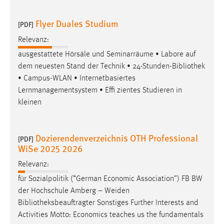
30 Tage
Flyer Duales Studium
[PDF]
Chat
Relevanz:
Name:
ausgestattete Hörsäle und Seminarräume • Labore auf
MibewSessionID, MIBEW_UserID, mibew_locale, mibew-
dem neuesten Stand der Technik • 24-Stunden-
Bibliothek
chat-frame-style-5e9dbeb1811c0446
• Campus-WLAN • Internetbasiertes
Lernmanagementsystem • Effi zientes Studieren in
Zweck:
kleinen
Wird benötigt um die Chatfunktion nutzen zu können.
Cookie Laufzeit:
MibewSessionID, mibew-chat-frame-style-
Dozierendenverzeichnis OTH Professional
[PDF]
5e9dbeb1811c0446 = Sitzungslaufzeit, mibew_locale = 3
WiSe 2025 2026
Jahre, MIBEW_UserID = 1 Jahr
Relevanz:
für Sozialpolitik (“German Economic Association”) FB BW
Login
der Hochschule Amberg – Weiden
Name:
Bibliotheksbeauftragter
Sonstiges Further Interests and
fe_user, be_user, be_lastLoginProvider
Activities Motto: Economics teaches us the fundamentals