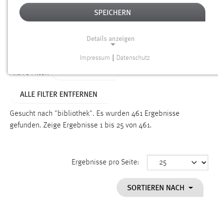
SPEICHERN
Alter
Details anzeigen
SUCHEN
Impressum
|
Datenschutz
NOTWENDIGE COOKIES
TYP: DATEIEN
Aktive Filter:
Notwendige Cookies ermöglichen grundlegende
ALLE FILTER ENTFERNEN
Funktionen und sind für die einwandfreie Funktion der
Website erforderlich.
Gesucht nach "bibliothek".
Es wurden 461 Ergebnisse
gefunden.
Zeige Ergebnisse 1 bis 25 von 461.
Einverständnis
Name:
cookie_consent
Ergebnisse pro Seite:
Zweck:
SORTIEREN NACH
Dieser Cookie speichert die ausgewählten Einverständnis-
Optionen des Benutzers
Cookie Laufzeit: