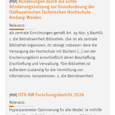
AEnderungen durch die achte
[PDF]
AEnderungssatzung zur Grundordnung der
Conversion-Tracking
Ostbayerischen Technischen Hochschule
Cookie Laufzeit:
Amberg-Weiden
3 Monate
Relevanz:
als zentrale Einrichtungen gemäß Art. 29 Abs. 5 BayHIG:
Facebook Pixel
1. die Betriebseinheit
Bibliothek
: 1Sie ist als zentrale
Bibliothek
organisiert; ihr obliegt insbeson- dere die
Name:
_fbp
Versorgung der Hochschule mit Büchern [...] von der
Erscheinungsform einschließlich deren Beschaffung,
Anbieter:
Erschließung und Verwaltung. ²Die
Bibliothek
ist
Facebook
außerdem zuständig für die Vermittlung von
Zweck:
Informations- kompetenzen. 2. die Betriebseinheit
Conversion-Tracking
Cookie Laufzeit:
OTH AW Forschungsbericht 2026
[PDF]
3 Monate
Relevanz:
Hyperparameter-Optimierung für alle Model- le mithilfe