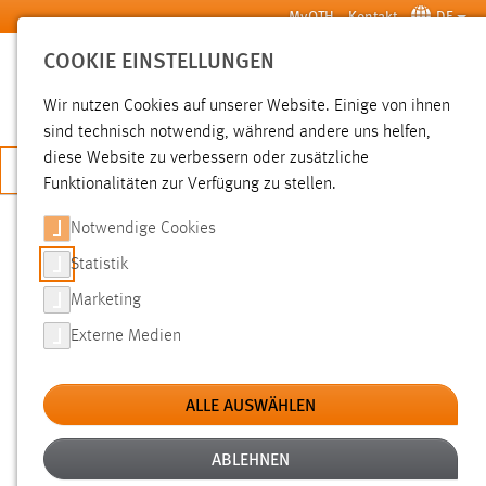
Zum Hauptinhalt springen
MyOTH
Kontakt
DE
COOKIE EINSTELLUNGEN
SUCHE
Wir nutzen Cookies auf unserer Website. Einige von ihnen
sind technisch notwendig, während andere uns helfen,
diese Website zu verbessern oder zusätzliche
JETZT BEWERBEN
Funktionalitäten zur Verfügung zu stellen.
Notwendige Cookies
SUCHE
Statistik
Marketing
FILTER
Externe Medien
Typ
ALLE AUSWÄHLEN
Erstellungsdatum
ABLEHNEN