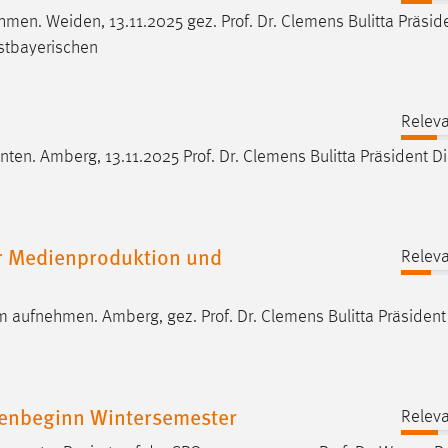
hmen. Weiden, 13.11.2025 gez.
Prof
.
Dr
. Clemens Bulitta Präsid
stbayerischen
Releva
nten. Amberg, 13.11.2025
Prof
.
Dr
. Clemens Bulitta Präsident Di
r Medienproduktion und
Releva
um aufnehmen. Amberg, gez.
Prof
.
Dr
. Clemens Bulitta Präsident
ienbeginn Wintersemester
Releva