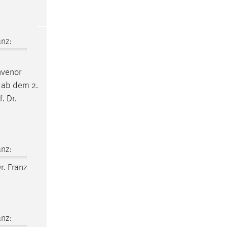
nz:
nvenor
t ab dem 2.
f
.
Dr
.
nz:
r
. Franz
nz: