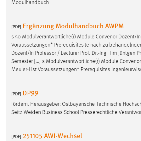
Modulhandbuch
Cookie Laufzeit:
MibewSessionID, mibew-chat-frame-
style-5e9dbeb1811c0446 =
Sitzungslaufzeit, mibew_locale = 3
Ergänzung Modulhandbuch AWPM
[PDF]
Jahre, MIBEW_UserID = 1 Jahr
s 50 Modulverantwortliche(r) Module Convenor Dozent/In 
Voraussetzungen* Prerequisites Je nach zu behandelnder 
Login
Dozent/In Professor / Lecturer
Prof
.
Dr
.-Ing. Tim Jüntgen
Pr
Name:
fe_user, be_user, be_lastLoginProvider
Semester [...] s Modulverantwortliche(r) Module Convenor
Meuler-List Voraussetzungen* Prerequisites Ingenieurwi
Zweck:
Dieser Cookie ist notwendig um sich an
der Website einloggen zu können.
Cookie Laufzeit:
24 Stunden
DP99
[PDF]
fördern. Herausgeber: Ostbayerische Technische Hochs
Seitz Weiden Business School Presserechtliche Verantwor
STATISTIK
Statistik Cookies erfassen Informationen anonym.
Diese Informationen helfen uns zu verstehen, wie
251105 AWI-Wechsel
[PDF]
unsere Besucher unsere Website nutzen.