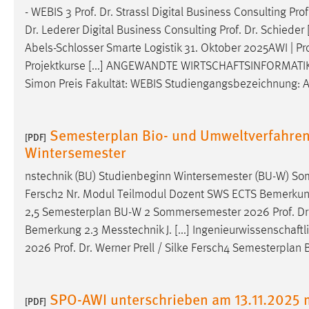
- WEBIS 3
Prof
.
Dr
. Strassl Digital Business Consulting
Prof
Matomo
Dr
. Lederer Digital Business Consulting
Prof
.
Dr
. Schieder
Abels-Schlosser Smarte Logistik 31. Oktober 2025AWI |
Pr
Name:
_pk_ref, _pk_cvar, _pk_id, _pk_ses
Projektkurse [...] ANGEWANDTE WIRTSCHAFTSINFORMATI
Zweck:
Simon Preis Fakultät: WEBIS Studiengangsbezeichnung: A
Zugriffsstatistik
Cookie Laufzeit:
Max. 13 Monate
Semesterplan Bio- und Umweltverfahren
[PDF]
Wintersemester
MARKETING
nstechnik (BU) Studienbeginn Wintersemester (BU-W)
Marketing Cookies werden von Drittanbietern
Fersch2 Nr. Modul Teilmodul Dozent SWS ECTS Bemerkung 1
verwendet, um personalisierte Werbung anzuzeigen.
2,5 Semesterplan BU-W 2 Sommersemester 2026
Prof
.
Dr
Sie tun dies, indem sie Besucher über Websites
Bemerkung 2.3 Messtechnik J. [...] Ingenieurwissenscha
hinweg verfolgen.
2026
Prof
.
Dr
. Werner Prell / Silke Fersch4 Semesterpl
Google Ads
SPO-AWI unterschrieben am 13.11.2025
Name:
_gcl_au
[PDF]