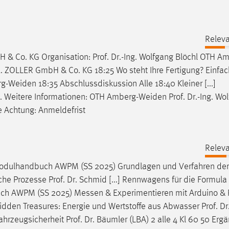
Releva
H & Co. KG Organisation:
Prof
.
Dr
.-Ing. Wolfgang Blöchl OTH A
 E. ZOLLER GmbH & Co. KG 18:25 Wo steht Ihre Fertigung? Einfac
g-Weiden 18:35 Abschlussdiskussion Alle 18:40 Kleiner [...]
. Weitere Informationen: OTH Amberg-Weiden
Prof
.
Dr
.-Ing. Wo
 Achtung: Anmeldefrist
Releva
g Modulhandbuch AWPM (SS 2025) Grundlagen und Verfahren der
ische Prozesse
Prof
.
Dr
. Schmid [...] Rennwagens für die Formula
uch AWPM (SS 2025) Messen & Experimentieren mit Arduino &
 Hidden Treasures: Energie und Wertstoffe aus Abwasser
Prof
.
Dr
 Fahrzeugsicherheit
Prof
.
Dr
. Bäumler (LBA) 2 alle 4 Kl 60 50 Erg