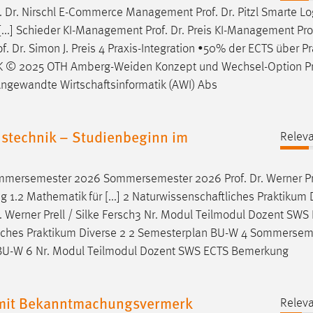
.
Dr
. Nirschl E-Commerce Management
Prof
.
Dr
. Pitzl Smarte Lo
 [...] Schieder KI-Management
Prof
.
Dr
. Preis KI-Management
Pro
of
.
Dr
. Simon J. Preis 4 Praxis-Integration •50% der ECTS über P
K © 2025 OTH Amberg-Weiden Konzept und Wechsel-Option
P
ngewandte Wirtschaftsinformatik (AWI) Abs
stechnik – Studienbeginn im
Releva
 Sommersemester 2026 Sommersemester 2026
Prof
.
Dr
. Werner Pr
.2 Mathematik für [...] 2 Naturwissenschaftliches Praktikum 
. Werner Prell / Silke Fersch3 Nr. Modul Teilmodul Dozent SWS
ftliches Praktikum Diverse 2 2 Semesterplan BU-W 4 Sommersem
an BU-W 6 Nr. Modul Teilmodul Dozent SWS ECTS Bemerkung
 mit Bekanntmachungsvermerk
Releva