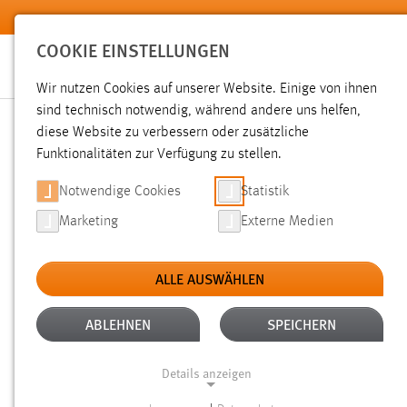
Zum Hauptinhalt springen
COOKIE EINSTELLUNGEN
Wir nutzen Cookies auf unserer Website. Einige von ihnen
sind technisch notwendig, während andere uns helfen,
diese Website zu verbessern oder zusätzliche
SUCHE
Funktionalitäten zur Verfügung zu stellen.
Notwendige Cookies
Statistik
Marketing
Externe Medien
ALLE AUSWÄHLEN
TYP: DATEIEN
ALTER: 6 MONATE BIS 1 
Aktive Filter:
ABLEHNEN
SPEICHERN
Gesucht nach "prof. dr. heigl".
Es wurden 74 Ergebnisse ge
Details anzeigen