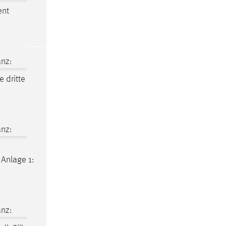
ent
nz:
e dritte
nz:
 Anlage 1:
nz: