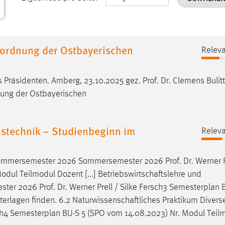
dordnung der Ostbayerischen
Releva
s Präsidenten. Amberg, 23.10.2025 gez.
Prof
.
Dr
. Clemens Bulit
nung der Ostbayerischen
stechnik – Studienbeginn im
Releva
 Sommersemester 2026 Sommersemester 2026
Prof
.
Dr
. Werner P
dul Teilmodul Dozent [...] Betriebswirtschaftslehre und
mester 2026
Prof
.
Dr
. Werner Prell / Silke Fersch3 Semesterplan 
terlagen finden. 6.2 Naturwissenschaftliches Praktikum Diverse
rsch4 Semesterplan BU-S 5 (SPO vom 14.08.2023) Nr. Modul Teil