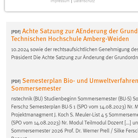
Impressum
|
Datenschutz
NOTWENDIGE COOKIES
Notwendige Cookies ermöglichen grundlegende
Funktionen und sind für die einwandfreie Funktion der
Achte Satzung zur AEnderung der Grun
Website erforderlich.
[PDF]
Technischen Hochschule Amberg-Weiden
Einverständnis
10.2024 sowie der rechtsaufsichtlichen Genehmigung de
Präsident Die Achte Satzung zur Änderung der Grundord
Name:
cookie_consent
Zweck:
Dieser Cookie speichert die
ausgewählten Einverständnis-Optionen
Semesterplan Bio- und Umweltverfahren
[PDF]
des Benutzers
Sommersemester
Cookie Laufzeit:
1 Jahr
nstechnik (BU) Studienbeginn Sommersemester (BU-S)
Fersch2 Semesterplan BU-S 1 (SPO vom 14.08.2023) Nr. Mo
Performance
Projektmanagment J. Koch S. Meuler-List 4 5 Sommerse
(SPO vom 14.08.2023) Nr. Modul Teilmodul Dozent [...] un
Name:
staticfilecache
Sommersemester 2026
Prof
.
Dr
. Werner Prell / Silke Fe
Zweck:
Für performante Seitenauslieferung wird