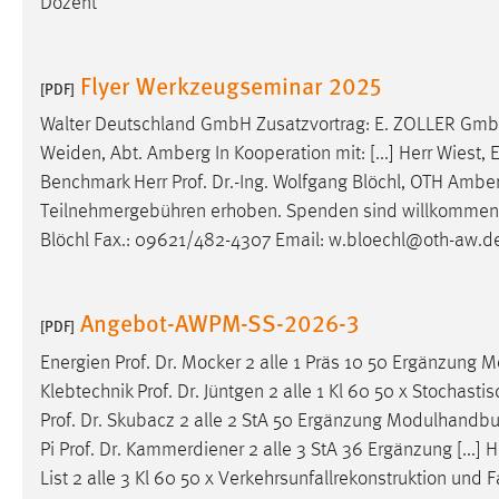
Dozent
in diesem Cookie gespeichert, ob man
eingeloggt ist.
Flyer Werkzeugseminar 2025
[PDF]
Sprachpräferenz
Walter Deutschland GmbH Zusatzvortrag: E. ZOLLER Gmb
Name:
site-language-preference
Weiden, Abt. Amberg In Kooperation mit: [...] Herr Wiest,
Benchmark Herr
Prof
.
Dr
.-Ing. Wolfgang Blöchl, OTH Amber
Zweck:
Das Cookie speichert die gewählte
Teilnehmergebühren erhoben. Spenden sind willkommen
Sprache der Website.
Blöchl Fax.: 09621/482-4307 Email: w.bloechl@oth-aw.de
Cookie Laufzeit:
30 Tage
Angebot-AWPM-SS-2026-3
Chat
[PDF]
Energien
Prof
.
Dr
. Mocker 2 alle 1 Präs 10 50 Ergänzun
Name:
MibewSessionID, MIBEW_UserID,
Klebtechnik
Prof
.
Dr
. Jüntgen 2 alle 1 Kl 60 50 x Stochast
mibew_locale, mibew-chat-frame-style-
5e9dbeb1811c0446
Prof
.
Dr
. Skubacz 2 alle 2 StA 50 Ergänzung Modulhandb
Pi
Prof
.
Dr
. Kammerdiener 2 alle 3 StA 36 Ergänzung [...]
Zweck:
Wird benötigt um die Chatfunktion
List 2 alle 3 Kl 60 50 x Verkehrsunfallrekonstruktion und
nutzen zu können.