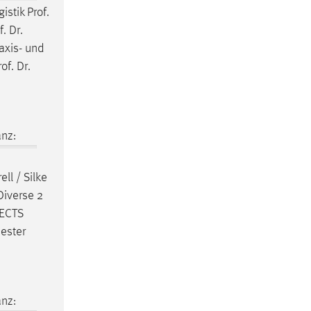
gistik
Prof
.
f
.
Dr
.
raxis- und
rof
.
Dr
.
nz:
ell / Silke
Diverse 2
 ECTS
ester
nz: