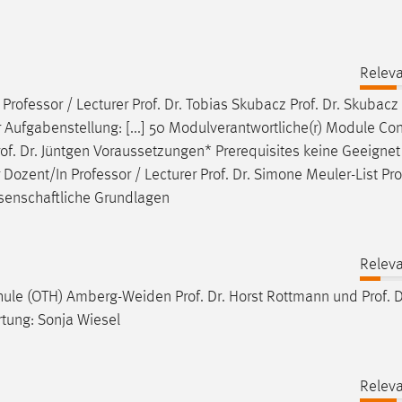
Releva
Professor / Lecturer
Prof
.
Dr
. Tobias Skubacz
Prof
.
Dr
. Skubacz
Aufgabenstellung: [...] 50 Modulverantwortliche(r) Module Co
of
.
Dr
. Jüntgen Voraussetzungen* Prerequisites keine Geeigne
 Dozent/In Professor / Lecturer
Prof
.
Dr
. Simone Meuler-List
Pro
ssenschaftliche Grundlagen
Releva
chule (OTH) Amberg-Weiden
Prof
.
Dr
. Horst Rottmann und
Prof
.
D
tung: Sonja Wiesel
Releva