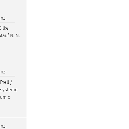
nz:
Silke
tauf N. N.
nz:
Prell /
kosysteme
atum 0
nz: