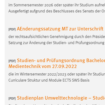
Anbieter:
im Sommersemester 2026 oder später ihr Studium aufne
Google Ireland Limited
Ausgefertigt aufgrund des Beschlusses des Senats der O
Zweck:
Conversion-Tracking
Cookie Laufzeit:
3 Monate
AEnderungssatzung MT zur Unterschrift
[PDF]
Facebook Pixel
der rechtsaufsichtlichen Genehmigung durch den Präside
Satzung zur Änderung der Studien- und Prüfungsordnung
Name:
_fbp
Anbieter:
Facebook
Studien- und Prüfungsordnung Bachelo
[PDF]
Zweck:
Conversion-Tracking
Medientechnik vom 27.09.2022
Cookie Laufzeit:
3 Monate
die im Wintersemester 2022/2023 oder später ihr Studi
Curriculare Struktur und Module ECTS SWS Basis
EXTERNE MEDIEN
Studienplan Umwelttechnologie – Stud
[PDF]
Um Inhalte von Videoplattformen und Social Media
Plattformen anzeigen zu können, werden von diesen