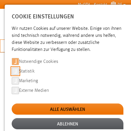
Zum Hauptinhalt springen
MyOTH
Kontakt
DE
COOKIE EINSTELLUNGEN
SUCHE
Wir nutzen Cookies auf unserer Website. Einige von ihnen
sind technisch notwendig, während andere uns helfen,
diese Website zu verbessern oder zusätzliche
JETZT BEWERBEN
Funktionalitäten zur Verfügung zu stellen.
Notwendige Cookies
SUCHE
Statistik
Marketing
FILTER
Externe Medien
Typ
ALLE AUSWÄHLEN
Erstellungsdatum
ABLEHNEN