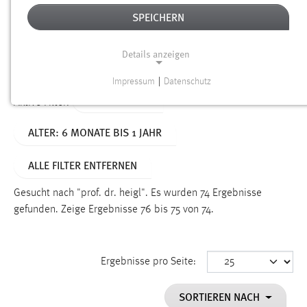
SPEICHERN
Alter
Details anzeigen
SUCHEN
Impressum
|
Datenschutz
NOTWENDIGE COOKIES
TYP: DATEIEN
Aktive Filter:
Notwendige Cookies ermöglichen grundlegende
ALTER: 6 MONATE BIS 1 JAHR
Funktionen und sind für die einwandfreie Funktion der
Website erforderlich.
ALLE FILTER ENTFERNEN
Einverständnis
Gesucht nach "prof. dr. heigl".
Es wurden 74 Ergebnisse
Name:
gefunden.
Zeige Ergebnisse 76 bis 75 von 74.
cookie_consent
Zweck:
Ergebnisse pro Seite:
Dieser Cookie speichert die ausgewählten Einverständnis-
Optionen des Benutzers
SORTIEREN NACH
Cookie Laufzeit: