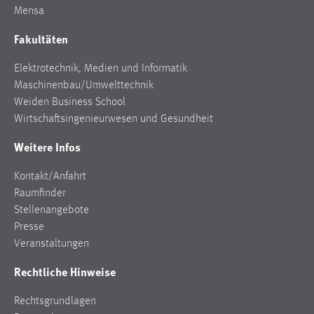
Mensa
Zweck:
Dieser Cookie ist notwendig um sich an der Website
Fakultäten
einloggen zu können.
Cookie Laufzeit:
Elektrotechnik, Medien und Informatik
24 Stunden
Maschinenbau/Umwelttechnik
Weiden Business School
Wirtschaftsingenieurwesen und Gesundheit
STATISTIK
Weitere Infos
Statistik Cookies erfassen Informationen anonym.
Kontakt/Anfahrt
Diese Informationen helfen uns zu verstehen, wie
Raumfinder
unsere Besucher unsere Website nutzen.
Stellenangebote
Matomo
Presse
Veranstaltungen
Name:
Rechtliche Hinweise
_pk_ref, _pk_cvar, _pk_id, _pk_ses
Zweck:
Rechtsgrundlagen
Zugriffsstatistik