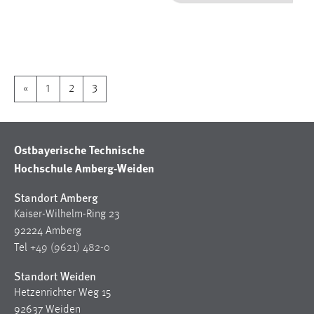
1 Jahr
Performance
Name:
«
1
2
3
staticfilecache
Zweck:
Für performante Seitenauslieferung wird in diesem Cookie
Ostbayerische Technische
gespeichert, ob man eingeloggt ist.
Hochschule Amberg-Weiden
Sprachpräferenz
Standort Amberg
Kaiser-Wilhelm-Ring 23
Name:
92224 Amberg
site-language-preference
Tel
+49 (9621) 482-0
Zweck:
Standort Weiden
Das Cookie speichert die gewählte Sprache der Website.
Hetzenrichter Weg 15
Cookie Laufzeit:
92637 Weiden