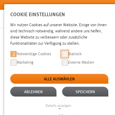
Zum Hauptinhalt springen
COOKIE EINSTELLUNGEN
Wir nutzen Cookies auf unserer Website. Einige von ihnen
sind technisch notwendig, während andere uns helfen,
diese Website zu verbessern oder zusätzliche
SUCHE
Funktionalitäten zur Verfügung zu stellen.
Notwendige Cookies
Statistik
Marketing
Externe Medien
ALLE AUSWÄHLEN
TYP: DATEIEN
ALTER: 6 MONATE BIS 1 
Aktive Filter:
ABLEHNEN
SPEICHERN
Gesucht nach "prof. dr. heigl".
Es wurden 74 Ergebnisse ge
Details anzeigen