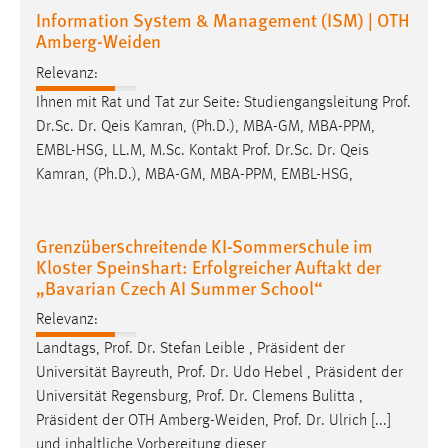
Information System & Management (ISM) | OTH
Amberg-Weiden
Relevanz:
Ihnen mit Rat und Tat zur Seite: Studiengangsleitung
Prof
.
Dr
.Sc.
Dr
. Qeis Kamran, (Ph.D.), MBA-GM, MBA-PPM,
EMBL-HSG, LL.M, M.Sc. Kontakt
Prof
.
Dr
.Sc.
Dr
. Qeis
Kamran, (Ph.D.), MBA-GM, MBA-PPM, EMBL-HSG,
Grenzüberschreitende KI-Sommerschule im
Kloster Speinshart: Erfolgreicher Auftakt der
„Bavarian Czech AI Summer School“
Relevanz:
Landtags,
Prof
.
Dr
. Stefan Leible , Präsident der
Universität Bayreuth,
Prof
.
Dr
. Udo Hebel , Präsident der
Universität Regensburg,
Prof
.
Dr
. Clemens Bulitta ,
Präsident der OTH Amberg-Weiden,
Prof
.
Dr
. Ulrich [...]
und inhaltliche Vorbereitung dieser