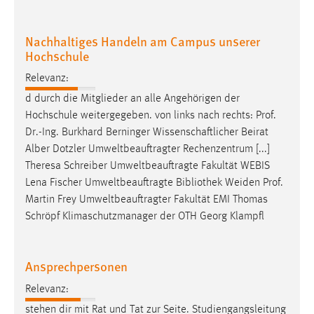
30 Tage
Nachhaltiges Handeln am Campus unserer
Chat
Hochschule
Name:
Relevanz:
MibewSessionID, MIBEW_UserID, mibew_locale, mibew-
d durch die Mitglieder an alle Angehörigen der
chat-frame-style-5e9dbeb1811c0446
Hochschule weitergegeben. von links nach rechts:
Prof
.
Zweck:
Dr
.-Ing. Burkhard Berninger Wissenschaftlicher Beirat
Wird benötigt um die Chatfunktion nutzen zu können.
Alber Dotzler Umweltbeauftragter Rechenzentrum [...]
Theresa Schreiber Umweltbeauftragte Fakultät WEBIS
Cookie Laufzeit:
Lena Fischer Umweltbeauftragte Bibliothek Weiden
Prof
.
MibewSessionID, mibew-chat-frame-style-
Martin Frey Umweltbeauftragter Fakultät EMI Thomas
5e9dbeb1811c0446 = Sitzungslaufzeit, mibew_locale = 3
Jahre, MIBEW_UserID = 1 Jahr
Schröpf Klimaschutzmanager der OTH Georg Klampfl
Login
Ansprechpersonen
Name:
Relevanz:
fe_user, be_user, be_lastLoginProvider
stehen dir mit Rat und Tat zur Seite. Studiengangsleitung