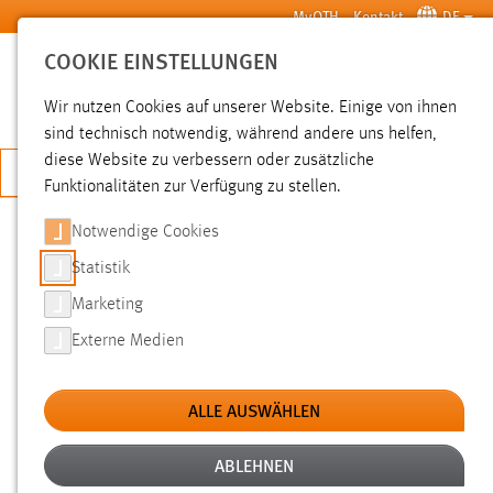
Zum Hauptinhalt springen
MyOTH
Kontakt
DE
COOKIE EINSTELLUNGEN
SUCHE
Wir nutzen Cookies auf unserer Website. Einige von ihnen
sind technisch notwendig, während andere uns helfen,
diese Website zu verbessern oder zusätzliche
JETZT BEWERBEN
Funktionalitäten zur Verfügung zu stellen.
Notwendige Cookies
SUCHE
Statistik
Marketing
FILTER
Externe Medien
Typ
ALLE AUSWÄHLEN
Erstellungsdatum
ABLEHNEN