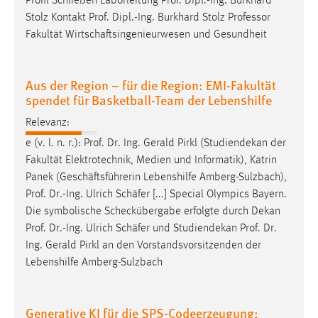
Profil Schließen Laborleitung
Prof
. Dipl.-Ing. Burkhard
Stolz Kontakt
Prof
. Dipl.-Ing. Burkhard Stolz Professor
Fakultät Wirtschaftsingenieurwesen und Gesundheit
Aus der Region – für die Region: EMI-Fakultät
spendet für Basketball-Team der Lebenshilfe
Relevanz:
e (v. l. n. r.):
Prof
.
Dr
. Ing. Gerald Pirkl (Studiendekan der
Fakultät Elektrotechnik, Medien und Informatik), Katrin
Panek (Geschäftsführerin Lebenshilfe Amberg-Sulzbach),
Prof
.
Dr
.-Ing. Ulrich Schäfer [...] Special Olympics Bayern.
Die symbolische Scheckübergabe erfolgte durch Dekan
Prof
.
Dr
.-Ing. Ulrich Schäfer und Studiendekan
Prof
.
Dr
.
Ing. Gerald Pirkl an den Vorstandsvorsitzenden der
Lebenshilfe Amberg-Sulzbach
Generative KI für die SPS-Codeerzeugung: