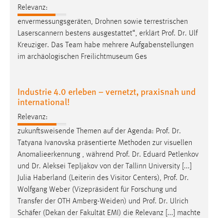
Relevanz:
envermessungsgeräten, Drohnen sowie terrestrischen
Laserscannern bestens ausgestattet“, erklärt
Prof
.
Dr
. Ulf
Kreuziger. Das Team habe mehrere Aufgabenstellungen
im archäologischen Freilichtmuseum Ges
Industrie 4.0 erleben – vernetzt, praxisnah und
international!
Relevanz:
zukunftsweisende Themen auf der Agenda:
Prof
.
Dr
.
Tatyana Ivanovska präsentierte Methoden zur visuellen
Anomalieerkennung , während
Prof
.
Dr
. Eduard Petlenkov
und
Dr
. Aleksei Tepljakov von der Tallinn University [...]
Julia Haberland (Leiterin des Visitor Centers),
Prof
.
Dr
.
Wolfgang Weber (Vizepräsident für Forschung und
Transfer der OTH Amberg-Weiden) und
Prof
.
Dr
. Ulrich
Schäfer (Dekan der Fakultät EMI) die Relevanz [...] machte