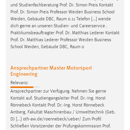
Zweck:
und Studienfachberatung
Prof
.
Dr
. Simon Preis Kontakt
Dieser Cookie ist notwendig um sich an der Website
Prof
.
Dr
. Simon Preis Professor Weiden Business School
einloggen zu können.
Weiden, Gebäude DBC, Raum 0.11 Telefon [...] wende
dich gerne an unseren Studien- und Careerservice .
Cookie Laufzeit:
Praktikumsbeauftragter
Prof
.
Dr
. Matthias Lederer Kontakt
24 Stunden
Prof
.
Dr
. Matthias Lederer Professor Weiden Business
School Weiden, Gebäude DBC, Raum 0
STATISTIK
Ansprechpartner Master Motorsport
Statistik Cookies erfassen Informationen anonym.
Engineering
Diese Informationen helfen uns zu verstehen, wie
unsere Besucher unsere Website nutzen.
Relevanz:
Ansprechpartner zur Verfügung. Nehmen Sie gerne
Matomo
Kontakt auf. Studiengangsleiter
Prof
.
Dr
.-Ing. Horst
Rönnebeck Kontakt
Prof
.
Dr
.-Ing. Horst Rönnebeck
Name:
Amberg, Fakultät Maschinenbau / Umwelttechnik (Geb.
_pk_ref, _pk_cvar, _pk_id, _pk_ses
D) [...] oth-aw.de/roennebeck/ueber/ Zum Profil
Zweck:
Schließen Vorsitzender der Prüfungskommission
Prof
.
Zugriffsstatistik