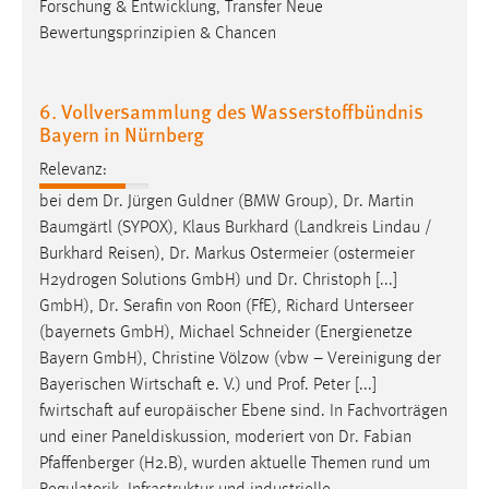
Forschung & Entwicklung, Transfer Neue
Conversion-Tracking
Bewertungsprinzipien & Chancen
Cookie Laufzeit:
3 Monate
6. Vollversammlung des Wasserstoffbündnis
Bayern in Nürnberg
Facebook Pixel
Relevanz:
Name:
bei dem
Dr
. Jürgen Guldner (BMW Group),
Dr
. Martin
_fbp
Baumgärtl (SYPOX), Klaus Burkhard (Landkreis Lindau /
Burkhard Reisen),
Dr
. Markus Ostermeier (ostermeier
Anbieter:
H2ydrogen Solutions GmbH) und
Dr
. Christoph [...]
Facebook
GmbH),
Dr
. Serafin von Roon (FfE), Richard Unterseer
Zweck:
(bayernets GmbH), Michael Schneider (Energienetze
Conversion-Tracking
Bayern GmbH), Christine Völzow (vbw – Vereinigung der
Bayerischen Wirtschaft e. V.) und
Prof
. Peter [...]
Cookie Laufzeit:
fwirtschaft auf europäischer Ebene sind. In Fachvorträgen
3 Monate
und einer Paneldiskussion, moderiert von
Dr
. Fabian
Pfaffenberger (H2.B), wurden aktuelle Themen rund um