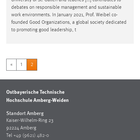
University of St. Gallen and teaches [...] contributes to
debates on responsible management and sustainable
work environments. In January 2021,
Prof
. Weibel co-
founded Good Organizations, a global society dedicated
to promoting good leadership, t
«
1
2
Ostbayerische Technische
Hochschule Amberg-Weiden
Standort Amberg
Kaiser-Wilhelm-Ring 23
92224 Amberg
Tel
+49 (9621) 482-0