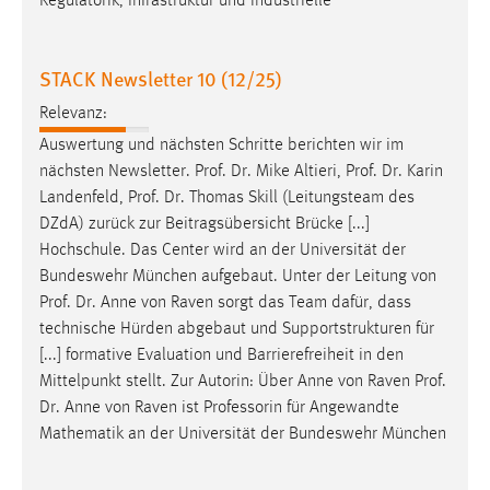
Regulatorik, Infrastruktur und industrielle
EXTERNE MEDIEN
Um Inhalte von Videoplattformen und Social Media
Plattformen anzeigen zu können, werden von diesen
STACK Newsletter 10 (12/25)
externen Medien Cookies gesetzt.
Relevanz:
Auswertung und nächsten Schritte berichten wir im
YouTube
nächsten Newsletter.
Prof
.
Dr
. Mike Altieri,
Prof
.
Dr
. Karin
Landenfeld,
Prof
.
Dr
. Thomas Skill (Leitungsteam des
Vimeo
DZdA) zurück zur Beitragsübersicht Brücke [...]
Hochschule. Das Center wird an der Universität der
Bundeswehr München aufgebaut. Unter der Leitung von
Prof
.
Dr
. Anne von Raven sorgt das Team dafür, dass
technische Hürden abgebaut und Supportstrukturen für
[...] formative Evaluation und Barrierefreiheit in den
Mittelpunkt stellt. Zur Autorin: Über Anne von Raven
Prof
.
Dr
. Anne von Raven ist Professorin für Angewandte
Mathematik an der Universität der Bundeswehr München