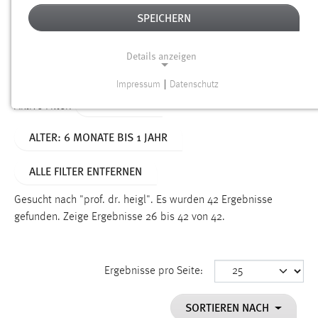
SPEICHERN
Alter
Details anzeigen
SUCHEN
Impressum
|
Datenschutz
NOTWENDIGE COOKIES
TYP: SEITEN
Aktive Filter:
Notwendige Cookies ermöglichen grundlegende
ALTER: 6 MONATE BIS 1 JAHR
Funktionen und sind für die einwandfreie Funktion der
Website erforderlich.
ALLE FILTER ENTFERNEN
Einverständnis
Gesucht nach "prof. dr. heigl".
Es wurden 42 Ergebnisse
Name:
gefunden.
Zeige Ergebnisse 26 bis 42 von 42.
cookie_consent
Zweck:
Ergebnisse pro Seite:
Dieser Cookie speichert die ausgewählten Einverständnis-
Optionen des Benutzers
SORTIEREN NACH
Cookie Laufzeit: