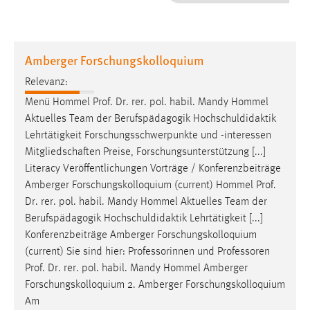
1 Jahr
Performance
Amberger Forschungskolloquium
Name:
Relevanz:
staticfilecache
Menü Hommel
Prof
.
Dr
. rer. pol. habil. Mandy Hommel
Aktuelles Team der Berufspädagogik Hochschuldidaktik
Zweck:
Lehrtätigkeit Forschungsschwerpunkte und -interessen
Für performante Seitenauslieferung wird in diesem Cookie
gespeichert, ob man eingeloggt ist.
Mitgliedschaften Preise, Forschungsunterstützung [...]
Literacy Veröffentlichungen Vorträge / Konferenzbeiträge
Amberger Forschungskolloquium (current) Hommel
Prof
.
Sprachpräferenz
Dr
. rer. pol. habil. Mandy Hommel Aktuelles Team der
Name:
Berufspädagogik Hochschuldidaktik Lehrtätigkeit [...]
site-language-preference
Konferenzbeiträge Amberger Forschungskolloquium
(current) Sie sind hier: Professorinnen und Professoren
Zweck:
Prof
.
Dr
. rer. pol. habil. Mandy Hommel Amberger
Das Cookie speichert die gewählte Sprache der Website.
Forschungskolloquium 2. Amberger Forschungskolloquium
Cookie Laufzeit:
Am