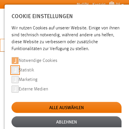
Zum Hauptinhalt springen
MyOTH
Kontakt
DE
COOKIE EINSTELLUNGEN
SUCHE
Wir nutzen Cookies auf unserer Website. Einige von ihnen
sind technisch notwendig, während andere uns helfen,
diese Website zu verbessern oder zusätzliche
JETZT BEWERBEN
Funktionalitäten zur Verfügung zu stellen.
Notwendige Cookies
SUCHE
Statistik
Marketing
FILTER
Externe Medien
Typ
ALLE AUSWÄHLEN
Erstellungsdatum
ABLEHNEN