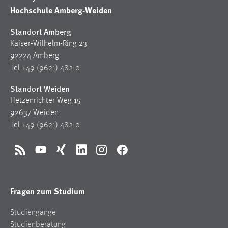
30 Tage
Hochschule Amberg-Weiden
Standort Amberg
Chat
Kaiser-Wilhelm-Ring 23
Name:
92224 Amberg
MibewSessionID, MIBEW_UserID, mibew_locale, mibew-
Tel
+49 (9621) 482-0
chat-frame-style-5e9dbeb1811c0446
Standort Weiden
Zweck:
Hetzenrichter Weg 15
Wird benötigt um die Chatfunktion nutzen zu können.
92637 Weiden
Cookie Laufzeit:
Tel
+49 (9621) 482-0
MibewSessionID, mibew-chat-frame-style-
5e9dbeb1811c0446 = Sitzungslaufzeit, mibew_locale = 3
RSS
YouTube
Xing
LinkedIn
Instagram
Facebook
Jahre, MIBEW_UserID = 1 Jahr
Login
Fragen zum Studium
Name:
Studiengänge
fe_user, be_user, be_lastLoginProvider
Studienberatung