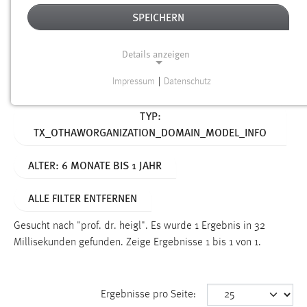
SPEICHERN
Alter
Details anzeigen
SUCHEN
Impressum
|
Datenschutz
NOTWENDIGE COOKIES
Aktive Filter:
TYP:
Notwendige Cookies ermöglichen grundlegende
TX_OTHAWORGANIZATION_DOMAIN_MODEL_INFO
Funktionen und sind für die einwandfreie Funktion der
Website erforderlich.
ALTER: 6 MONATE BIS 1 JAHR
Einverständnis
ALLE FILTER ENTFERNEN
Name:
cookie_consent
Gesucht nach "prof. dr. heigl".
Es wurde 1 Ergebnis in 32
Millisekunden gefunden.
Zeige Ergebnisse 1 bis 1 von 1.
Zweck:
Dieser Cookie speichert die ausgewählten Einverständnis-
Optionen des Benutzers
Ergebnisse pro Seite:
Cookie Laufzeit: