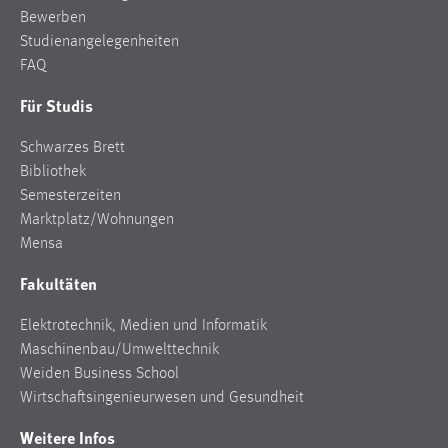
Zweck:
Bewerben
Dieser Cookie ist notwendig um sich an der Website
Studienangelegenheiten
einloggen zu können.
FAQ
Cookie Laufzeit:
Für Studis
24 Stunden
Schwarzes Brett
Bibliothek
Semesterzeiten
STATISTIK
Marktplatz/Wohnungen
Statistik Cookies erfassen Informationen anonym.
Mensa
Diese Informationen helfen uns zu verstehen, wie
unsere Besucher unsere Website nutzen.
Fakultäten
Matomo
Elektrotechnik, Medien und Informatik
Maschinenbau/Umwelttechnik
Name:
Weiden Business School
_pk_ref, _pk_cvar, _pk_id, _pk_ses
Wirtschaftsingenieurwesen und Gesundheit
Zweck:
Weitere Infos
Zugriffsstatistik