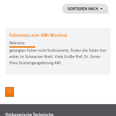
1 Jahr
SORTIEREN NACH
Performance
Name:
Foliensatz zum AWI-Wechsel
staticfilecache
Relevanz:
Zweck:
gezeigten Folien nicht funktionierte, finden die Folien hier
Für performante Seitenauslieferung wird in diesem Cookie
gespeichert, ob man eingeloggt ist.
anbei im Schwarzen Brett. Viele Grüße
Prof
.
Dr
. Simon
Preis Studiengangsleitung AWI
Sprachpräferenz
Name:
site-language-preference
1
Zweck:
Das Cookie speichert die gewählte Sprache der Website.
Cookie Laufzeit:
Ostbayerische Technische