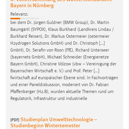
Bayern in Nürnberg
Relevanz:
bei dem
Dr
. Jürgen Guldner (BMW Group),
Dr
. Martin
Baumgärtl (SYPOX), Klaus Burkhard (Landkreis Lindau /
Burkhard Reisen),
Dr
. Markus Ostermeier (ostermeier
H2ydrogen Solutions GmbH) und
Dr
. Christoph [...]
GmbH),
Dr
. Serafin von Roon (FfE), Richard Unterseer
(bayernets GmbH), Michael Schneider (Energienetze
Bayern GmbH), Christine Völzow (vbw – Vereinigung der
Bayerischen Wirtschaft e. V.) und
Prof
. Peter [...]
fwirtschaft auf europäischer Ebene sind. In Fachvorträgen
und einer Paneldiskussion, moderiert von
Dr
. Fabian
Pfaffenberger (H2.B), wurden aktuelle Themen rund um
Regulatorik, Infrastruktur und industrielle
Studienplan Umwelttechnologie –
[PDF]
Studienbeginn Wintersemester