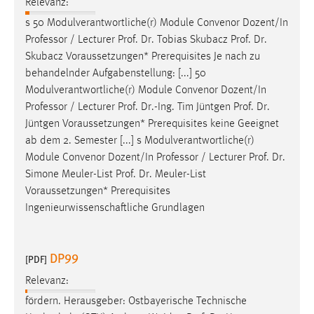
Relevanz:
s 50 Modulverantwortliche(r) Module Convenor Dozent/In
Professor / Lecturer
Prof
.
Dr
. Tobias Skubacz
Prof
.
Dr
.
Skubacz Voraussetzungen* Prerequisites Je nach zu
behandelnder Aufgabenstellung: [...] 50
Modulverantwortliche(r) Module Convenor Dozent/In
Professor / Lecturer
Prof
.
Dr
.-Ing. Tim Jüntgen
Prof
.
Dr
.
Jüntgen Voraussetzungen* Prerequisites keine Geeignet
ab dem 2. Semester [...] s Modulverantwortliche(r)
Module Convenor Dozent/In Professor / Lecturer
Prof
.
Dr
.
Simone Meuler-List
Prof
.
Dr
. Meuler-List
Voraussetzungen* Prerequisites
Ingenieurwissenschaftliche Grundlagen
DP99
[PDF]
Relevanz:
fördern. Herausgeber: Ostbayerische Technische