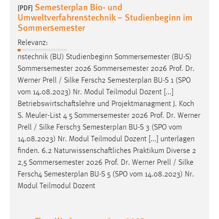
Semesterplan Bio- und
[PDF]
Zweck:
Umweltverfahrenstechnik – Studienbeginn im
Dieser Cookie ist notwendig um sich an der Website
Sommersemester
einloggen zu können.
Relevanz:
Cookie Laufzeit:
nstechnik (BU) Studienbeginn Sommersemester (BU-S)
24 Stunden
Sommersemester 2026 Sommersemester 2026
Prof
.
Dr
.
Werner Prell / Silke Fersch2 Semesterplan BU-S 1 (SPO
vom 14.08.2023) Nr. Modul Teilmodul Dozent [...]
STATISTIK
Betriebswirtschaftslehre und Projektmanagment J. Koch
Statistik Cookies erfassen Informationen anonym.
S. Meuler-List 4 5 Sommersemester 2026
Prof
.
Dr
. Werner
Diese Informationen helfen uns zu verstehen, wie
Prell / Silke Fersch3 Semesterplan BU-S 3 (SPO vom
unsere Besucher unsere Website nutzen.
14.08.2023) Nr. Modul Teilmodul Dozent [...] unterlagen
finden. 6.2 Naturwissenschaftliches Praktikum Diverse 2
Matomo
2,5 Sommersemester 2026
Prof
.
Dr
. Werner Prell / Silke
Fersch4 Semesterplan BU-S 5 (SPO vom 14.08.2023) Nr.
Name:
Modul Teilmodul Dozent
_pk_ref, _pk_cvar, _pk_id, _pk_ses
Zweck:
Zugriffsstatistik