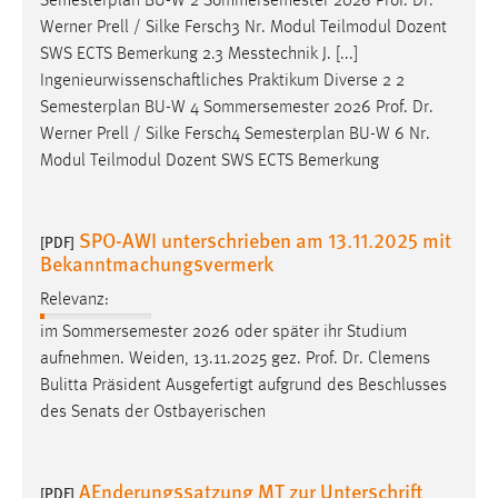
Semesterplan BU-W 2 Sommersemester 2026
Prof
.
Dr
.
Werner Prell / Silke Fersch3 Nr. Modul Teilmodul Dozent
SWS ECTS Bemerkung 2.3 Messtechnik J. [...]
Ingenieurwissenschaftliches Praktikum Diverse 2 2
Semesterplan BU-W 4 Sommersemester 2026
Prof
.
Dr
.
Werner Prell / Silke Fersch4 Semesterplan BU-W 6 Nr.
Modul Teilmodul Dozent SWS ECTS Bemerkung
SPO-AWI unterschrieben am 13.11.2025 mit
[PDF]
Bekanntmachungsvermerk
Relevanz:
im Sommersemester 2026 oder später ihr Studium
aufnehmen. Weiden, 13.11.2025 gez.
Prof
.
Dr
. Clemens
Bulitta Präsident Ausgefertigt aufgrund des Beschlusses
des Senats der Ostbayerischen
AEnderungssatzung MT zur Unterschrift
[PDF]