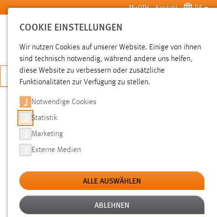
Zum Hauptinhalt springen
MyOTH
Kontakt
DE
COOKIE EINSTELLUNGEN
SUCHE
Wir nutzen Cookies auf unserer Website. Einige von ihnen
sind technisch notwendig, während andere uns helfen,
diese Website zu verbessern oder zusätzliche
JETZT BEWERBEN
Funktionalitäten zur Verfügung zu stellen.
Notwendige Cookies
SUCHE
Statistik
Marketing
FILTER
Externe Medien
Typ
ALLE AUSWÄHLEN
Erstellungsdatum
ABLEHNEN