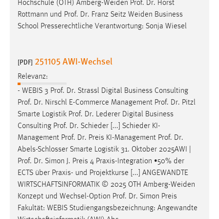
Hochschule (OTH) Amberg-Weiden
Prof
.
Dr
. Horst
Rottmann und
Prof
.
Dr
. Franz Seitz Weiden Business
School Presserechtliche Verantwortung: Sonja Wiesel
251105 AWI-Wechsel
[PDF]
Relevanz:
- WEBIS 3
Prof
.
Dr
. Strassl Digital Business Consulting
Prof
.
Dr
. Nirschl E-Commerce Management
Prof
.
Dr
. Pitzl
Smarte Logistik
Prof
.
Dr
. Lederer Digital Business
Consulting
Prof
.
Dr
. Schieder [...] Schieder KI-
Management
Prof
.
Dr
. Preis KI-Management
Prof
.
Dr
.
Abels-Schlosser Smarte Logistik 31. Oktober 2025AWI |
Prof
.
Dr
. Simon J. Preis 4 Praxis-Integration •50% der
ECTS über Praxis- und Projektkurse [...] ANGEWANDTE
WIRTSCHAFTSINFORMATIK © 2025 OTH Amberg-Weiden
Konzept und Wechsel-Option
Prof
.
Dr
. Simon Preis
Fakultät: WEBIS Studiengangsbezeichnung: Angewandte