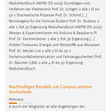
Modulhandbuch AWPM (SS 2025) Grundlagen und
Conversion-Tracking
Verfahren der Klebtechnik
Prof
.
Dr
. Jüntgen 2 alle 1 Kl 60
Cookie Laufzeit:
50 x Stochastische Prozesse
Prof
.
Dr
. Schmid [...]
3 Monate
Rennwagens für die Formula Student
Prof
.
Dr
. Skubacz 2
alle 2 StA 50 Ergänzung Modulhandbuch AWPM (SS 2025)
Messen & Experimentieren mit Arduino & Raspberry Pi
Facebook Pixel
Prof
.
Dr
. Kammerdiener 2 alle 3 StA 36 Ergänzung [...]
Name:
Hidden Treasures: Energie und Wertstoffe aus Abwasser
_fbp
Prof
.
Dr
. Meuler-List 2 alle 3 Kl 60 50 x
Verkehrsunfallrekonstruktion und Fahrzeugsicherheit
Prof
.
Anbieter:
Dr
. Bäumler (LBA) 2 alle 4 Kl 60 50 Ergänzung
Facebook
Modulhandbuch
Zweck:
Conversion-Tracking
Nachhaltiges Handeln am Campus unserer
Cookie Laufzeit:
Hochschule
3 Monate
Relevanz:
d durch die Mitglieder an alle Angehörigen der