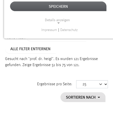
SPEICHERN
Alter
Details anzeigen
SUCHEN
Impressum
|
Datenschutz
NOTWENDIGE COOKIES
ALTER: 6 MONATE BIS 1 JAHR
Aktive Filter:
Notwendige Cookies ermöglichen grundlegende
ALLE FILTER ENTFERNEN
Funktionen und sind für die einwandfreie Funktion der
Website erforderlich.
Gesucht nach "prof. dr. heigl".
Es wurden 121 Ergebnisse
gefunden.
Zeige Ergebnisse 51 bis 75 von 121.
Einverständnis
Name:
cookie_consent
Ergebnisse pro Seite:
Zweck:
SORTIEREN NACH
Dieser Cookie speichert die ausgewählten Einverständnis-
Optionen des Benutzers
Cookie Laufzeit: