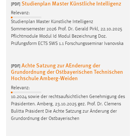
Studienplan Master Künstliche Intelligenz
30 Tage
[PDF]
Relevanz:
Chat
Studienplan Master Künstliche Intelligenz
Sommersemester 2026
Prof
.
Dr
. Gerald Pirkl, 22.10.2025
Name:
Pflichtmodule Modul Id Modul Bezeichnung Doz.
MibewSessionID, MIBEW_UserID, mibew_locale, mibew-
Prüfungsform ECTS SWS 1.1 Forschungsseminar Ivanovska
chat-frame-style-5e9dbeb1811c0446
Zweck:
Wird benötigt um die Chatfunktion nutzen zu können.
Achte Satzung zur AEnderung der
[PDF]
Grundordnung der Ostbayerischen Technischen
Cookie Laufzeit:
Hochschule Amberg-Weiden
MibewSessionID, mibew-chat-frame-style-
5e9dbeb1811c0446 = Sitzungslaufzeit, mibew_locale = 3
Relevanz:
Jahre, MIBEW_UserID = 1 Jahr
10.2024 sowie der rechtsaufsichtlichen Genehmigung des
Präsidenten. Amberg, 23.10.2025 gez.
Prof
.
Dr
. Clemens
Login
Bulitta Präsident Die Achte Satzung zur Änderung der
Grundordnung der Ostbayerischen
Name:
fe_user, be_user, be_lastLoginProvider