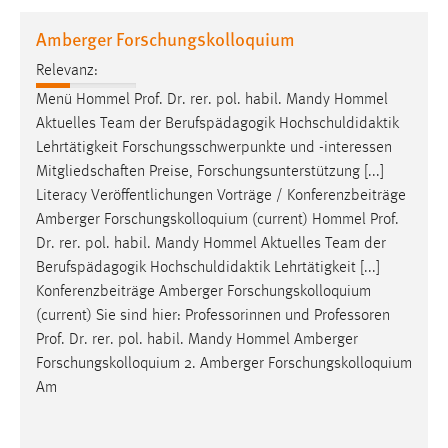
1 Jahr
Amberger Forschungskolloquium
Relevanz:
Performance
Menü Hommel
Prof
.
Dr
. rer. pol. habil. Mandy Hommel
Name:
Aktuelles Team der Berufspädagogik Hochschuldidaktik
staticfilecache
Lehrtätigkeit Forschungsschwerpunkte und -interessen
Mitgliedschaften Preise, Forschungsunterstützung [...]
Zweck:
Literacy Veröffentlichungen Vorträge / Konferenzbeiträge
Für performante Seitenauslieferung wird in diesem Cookie
gespeichert, ob man eingeloggt ist.
Amberger Forschungskolloquium (current) Hommel
Prof
.
Dr
. rer. pol. habil. Mandy Hommel Aktuelles Team der
Berufspädagogik Hochschuldidaktik Lehrtätigkeit [...]
Sprachpräferenz
Konferenzbeiträge Amberger Forschungskolloquium
Name:
(current) Sie sind hier: Professorinnen und Professoren
site-language-preference
Prof
.
Dr
. rer. pol. habil. Mandy Hommel Amberger
Forschungskolloquium 2. Amberger Forschungskolloquium
Zweck:
Am
Das Cookie speichert die gewählte Sprache der Website.
Cookie Laufzeit: