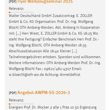
Flyer Werkzeugseminar 2025
[PDF]
Cookie Laufzeit:
Relevanz:
Max. 13 Monate
Walter Deutschland GmbH Zusatzvortrag: E. ZOLLER
GmbH & Co. KG Organisation:
Prof
.
Dr
.-Ing. Wolfgang
Blöchl OTH Amberg-Weiden, Abt. Amberg In Kooperation
MARKETING
mit: [...] Herr Wiest, E. ZOLLER GmbH & Co. KG 18:25 Wo
steht Ihre Fertigung? Einfacher Benchmark Herr
Prof
.
Dr
.-
Marketing Cookies werden von Drittanbietern
Ing. Wolfgang Blöchl, OTH Amberg-Weiden 18:35
verwendet, um personalisierte Werbung anzuzeigen.
Abschlussdiskussion Alle 18:40 Kleiner [...]
Sie tun dies, indem sie Besucher über Websites
Teilnehmergebühren erhoben. Spenden sind willkommen.
hinweg verfolgen.
Weitere Informationen: OTH Amberg-Weiden
Prof
.
Dr
.-Ing.
Wolfgang Blöchl Fax.: 09621/482-4307 Email:
Google Ads
w.bloechl@oth-aw.de Achtung: Anmeldefrist
Name:
_gcl_au
Angebot-AWPM-SS-2026-3
[PDF]
Anbieter:
Relevanz:
Google Ireland Limited
Energien
Prof
.
Dr
. Mocker 2 alle 1 Präs 10 50 Ergänzung
Zweck: