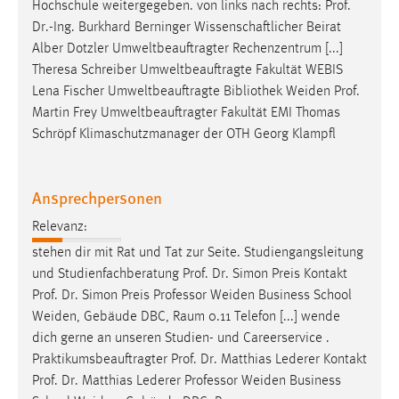
EXTERNE MEDIEN
Hochschule weitergegeben. von links nach rechts:
Prof
.
Dr
.-Ing. Burkhard Berninger Wissenschaftlicher Beirat
Um Inhalte von Videoplattformen und Social Media
Alber Dotzler Umweltbeauftragter Rechenzentrum [...]
Plattformen anzeigen zu können, werden von diesen
Theresa Schreiber Umweltbeauftragte Fakultät WEBIS
externen Medien Cookies gesetzt.
Lena Fischer Umweltbeauftragte Bibliothek Weiden
Prof
.
Martin Frey Umweltbeauftragter Fakultät EMI Thomas
YouTube
Schröpf Klimaschutzmanager der OTH Georg Klampfl
Vimeo
Ansprechpersonen
Relevanz:
stehen dir mit Rat und Tat zur Seite. Studiengangsleitung
und Studienfachberatung
Prof
.
Dr
. Simon Preis Kontakt
Prof
.
Dr
. Simon Preis Professor Weiden Business School
Weiden, Gebäude DBC, Raum 0.11 Telefon [...] wende
dich gerne an unseren Studien- und Careerservice .
Praktikumsbeauftragter
Prof
.
Dr
. Matthias Lederer Kontakt
Prof
.
Dr
. Matthias Lederer Professor Weiden Business