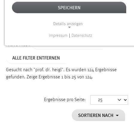
SPEICHERN
Alter
Details anzeigen
SUCHEN
Impressum
|
Datenschutz
NOTWENDIGE COOKIES
ALTER: 6 MONATE BIS 1 JAHR
Aktive Filter:
Notwendige Cookies ermöglichen grundlegende
ALLE FILTER ENTFERNEN
Funktionen und sind für die einwandfreie Funktion der
Website erforderlich.
Gesucht nach "prof. dr. heigl".
Es wurden 124 Ergebnisse
gefunden.
Zeige Ergebnisse 1 bis 25 von 124.
Einverständnis
Name:
cookie_consent
Ergebnisse pro Seite:
Zweck:
SORTIEREN NACH
Dieser Cookie speichert die ausgewählten Einverständnis-
Optionen des Benutzers
Cookie Laufzeit: