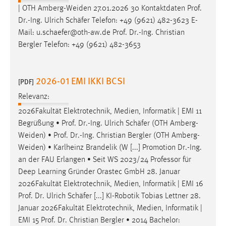
| OTH Amberg-Weiden 27.01.2026 30 Kontaktdaten
Prof
.
Conversion-Tracking
Dr
.-Ing. Ulrich Schäfer Telefon: +49 (9621) 482-3623 E-
Cookie Laufzeit:
Mail: u.schaefer@oth-aw.de
Prof
.
Dr
.-Ing. Christian
3 Monate
Bergler Telefon: +49 (9621) 482-3653
Facebook Pixel
2026-01 EMI IKKI BCSI
[PDF]
Name:
Relevanz:
_fbp
2026Fakultät Elektrotechnik, Medien, Informatik | EMI 11
Anbieter:
Begrüßung •
Prof
.
Dr
.-Ing. Ulrich Schäfer (OTH Amberg-
Facebook
Weiden) •
Prof
.
Dr
.-Ing. Christian Bergler (OTH Amberg-
Weiden) • Karlheinz Brandelik (W [...] Promotion
Dr
.-Ing.
Zweck:
an der FAU Erlangen • Seit WS 2023/24 Professor für
Conversion-Tracking
Deep Learning Gründer Orastec GmbH 28. Januar
Cookie Laufzeit:
2026Fakultät Elektrotechnik, Medien, Informatik | EMI 16
3 Monate
Prof
.
Dr
. Ulrich Schäfer [...] KI-Robotik Tobias Lettner 28.
Januar 2026Fakultät Elektrotechnik, Medien, Informatik |
EMI 15
Prof
.
Dr
. Christian Bergler • 2014 Bachelor: