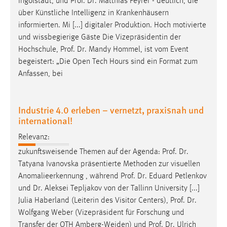
Ingolstadt, und
Prof
.
Dr
. Matthias Feyrer - deutlich, die
über Künstliche Intelligenz in Krankenhäusern
informierten. Mi [...] digitaler Produktion. Hoch motivierte
und wissbegierige Gäste Die Vizepräsidentin der
Hochschule,
Prof
.
Dr
. Mandy Hommel, ist vom Event
begeistert: „Die Open Tech Hours sind ein Format zum
Anfassen, bei
Industrie 4.0 erleben – vernetzt, praxisnah und
international!
Relevanz:
zukunftsweisende Themen auf der Agenda:
Prof
.
Dr
.
Tatyana Ivanovska präsentierte Methoden zur visuellen
Anomalieerkennung , während
Prof
.
Dr
. Eduard Petlenkov
und
Dr
. Aleksei Tepljakov von der Tallinn University [...]
Julia Haberland (Leiterin des Visitor Centers),
Prof
.
Dr
.
Wolfgang Weber (Vizepräsident für Forschung und
Transfer der OTH Amberg-Weiden) und
Prof
.
Dr
. Ulrich