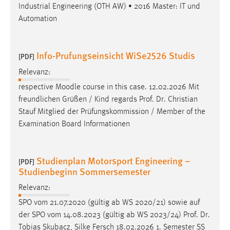
EXTERNE MEDIEN
Industrial Engineering (OTH AW) • 2016 Master: IT und
Automation
Um Inhalte von Videoplattformen und Social Media
Plattformen anzeigen zu können, werden von diesen
externen Medien Cookies gesetzt.
Info-Prufungseinsicht WiSe2526 Studis
[PDF]
YouTube
Relevanz:
respective Moodle course in this case. 12.02.2026 Mit
freundlichen Grüßen / Kind regards
Prof
.
Dr
. Christian
Vimeo
Stauf Mitglied der Prüfungskommission / Member of the
Examination Board Informationen
Studienplan Motorsport Engineering –
[PDF]
Studienbeginn Sommersemester
Relevanz:
SPO vom 21.07.2020 (gültig ab WS 2020/21) sowie auf
der SPO vom 14.08.2023 (gültig ab WS 2023/24)
Prof
.
Dr
.
Tobias Skubacz, Silke Fersch 18.02.2026 1. Semester SS