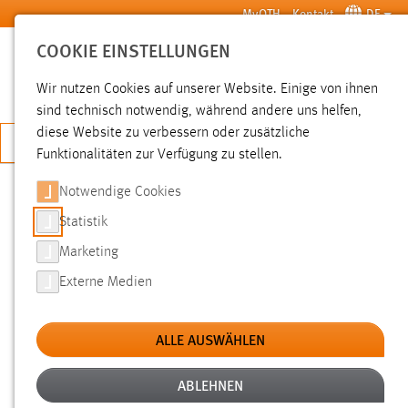
Zum Hauptinhalt springen
MyOTH
Kontakt
DE
COOKIE EINSTELLUNGEN
SUCHE
Wir nutzen Cookies auf unserer Website. Einige von ihnen
sind technisch notwendig, während andere uns helfen,
diese Website zu verbessern oder zusätzliche
JETZT BEWERBEN
Funktionalitäten zur Verfügung zu stellen.
Notwendige Cookies
SUCHE
Statistik
Marketing
FILTER
Externe Medien
Typ
ALLE AUSWÄHLEN
Erstellungsdatum
ABLEHNEN