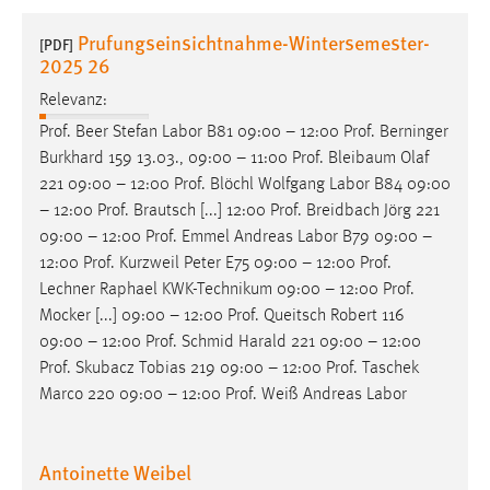
1 Jahr
Prufungseinsichtnahme-Wintersemester-
[PDF]
2025 26
Performance
Relevanz:
Name:
Prof
. Beer Stefan Labor B81 09:00 – 12:00
Prof
. Berninger
staticfilecache
Burkhard 159 13.03., 09:00 – 11:00
Prof
. Bleibaum Olaf
221 09:00 – 12:00
Prof
. Blöchl Wolfgang Labor B84 09:00
Zweck:
– 12:00
Prof
. Brautsch [...] 12:00
Prof
. Breidbach Jörg 221
Für performante Seitenauslieferung wird in diesem Cookie
09:00 – 12:00
Prof
. Emmel Andreas Labor B79 09:00 –
gespeichert, ob man eingeloggt ist.
12:00
Prof
. Kurzweil Peter E75 09:00 – 12:00
Prof
.
Lechner Raphael KWK-Technikum 09:00 – 12:00
Prof
.
Sprachpräferenz
Mocker [...] 09:00 – 12:00
Prof
. Queitsch Robert 116
09:00 – 12:00
Prof
. Schmid Harald 221 09:00 – 12:00
Name:
Prof
. Skubacz Tobias 219 09:00 – 12:00
Prof
. Taschek
site-language-preference
Marco 220 09:00 – 12:00
Prof
. Weiß Andreas Labor
Zweck:
Das Cookie speichert die gewählte Sprache der Website.
Antoinette Weibel
Cookie Laufzeit: