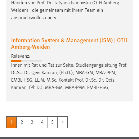
Händen von
Prof
.
Dr
. Tatyana Ivanovska (OTH Amberg-
Weiden) , die gemeinsam mit ihrem Team ein
anspruchsvolles und v
Information System & Management (ISM) | OTH
Amberg-Weiden
Relevanz:
Ihnen mit Rat und Tat zur Seite: Studiengangsleitung
Prof
.
Dr
.Sc.
Dr
. Qeis Kamran, (Ph.D.), MBA-GM, MBA-PPM,
EMBL-HSG, LL.M, M.Sc. Kontakt
Prof
.
Dr
.Sc.
Dr
. Qeis
Kamran, (Ph.D.), MBA-GM, MBA-PPM, EMBL-HSG,
1
2
3
4
5
»