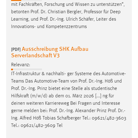
mit Fachkräften, Forschung und Wissen zu unterstützen“,
Zweck:
betonten
Prof
.
Dr
. Christian Bergler, Professor für Deep
Dieser Cookie ist notwendig um sich an der Website
einloggen zu können.
Learning, und
Prof
.
Dr
.-Ing. Ulrich Schäfer, Leiter des
Innovations- und Kompetenzzentrums
Cookie Laufzeit:
24 Stunden
Ausschreibung SHK Aufbau
[PDF]
Serverlandschaft V3
STATISTIK
Relevanz:
Statistik Cookies erfassen Informationen anonym.
IT-Infrastruktur & nachhalti- ger Systeme des Automotive-
Diese Informationen helfen uns zu verstehen, wie
Teams Das Automotive-Team von
Prof
.
Dr
.-Ing. Höß und
unsere Besucher unsere Website nutzen.
Prof
.
Dr
.-Ing. Prinz bietet eine Stelle als studentische
Hilfskraft (m/w/d) ab dem 01. März 2026 [...] ng für
Matomo
deinen weiteren Karriereweg Bei Fragen und Interesse
gerne melden bei:
Prof
.
Dr
.-Ing. Alexander Prinz
Prof
.
Dr
.-
Name:
Ing. Alfred Höß Tobias Schafberger Tel.: 09621/482-3603
_pk_ref, _pk_cvar, _pk_id, _pk_ses
Tel.: 09621/482-3609 Tel
Zweck:
Zugriffsstatistik