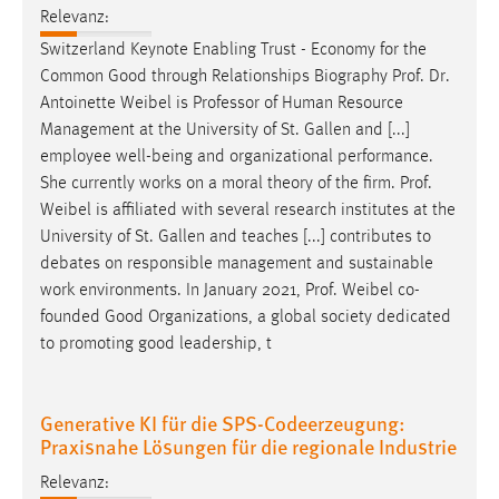
30 Tage
Relevanz:
Switzerland Keynote Enabling Trust - Economy for the
Chat
Common Good through Relationships Biography
Prof
.
Dr
.
Antoinette Weibel is Professor of Human Resource
Name:
Management at the University of St. Gallen and [...]
MibewSessionID, MIBEW_UserID, mibew_locale, mibew-
employee well-being and organizational performance.
chat-frame-style-5e9dbeb1811c0446
She currently works on a moral theory of the firm.
Prof
.
Zweck:
Weibel is affiliated with several research institutes at the
Wird benötigt um die Chatfunktion nutzen zu können.
University of St. Gallen and teaches [...] contributes to
debates on responsible management and sustainable
Cookie Laufzeit:
work environments. In January 2021,
Prof
. Weibel co-
MibewSessionID, mibew-chat-frame-style-
founded Good Organizations, a global society dedicated
5e9dbeb1811c0446 = Sitzungslaufzeit, mibew_locale = 3
Jahre, MIBEW_UserID = 1 Jahr
to promoting good leadership, t
Login
Generative KI für die SPS-Codeerzeugung:
Praxisnahe Lösungen für die regionale Industrie
Name:
fe_user, be_user, be_lastLoginProvider
Relevanz: