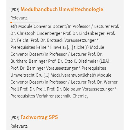
Modulhandbuch Umwelttechnologie
[PDF]
Cookie Laufzeit:
Max. 13 Monate
Relevanz:
e(r) Module Convenor Dozent/In Professor / Lecturer
Prof
.
Dr
. Christoph Lindenberger
Prof
.
Dr
. Lindenberger,
Prof
.
MARKETING
Dr
. Feicht,
Prof
.
Dr
. Brotsack Voraussetzungen*
Prerequisites keine *Hinweis: [...] tliche(r) Module
Marketing Cookies werden von Drittanbietern
Convenor Dozent/In Professor / Lecturer
Prof
.
Dr
.
verwendet, um personalisierte Werbung anzuzeigen.
Burkhard Berninger
Prof
.
Dr
. Otto K. Dietlmeier (LBA),
Sie tun dies, indem sie Besucher über Websites
Prof
.
Dr
. Berninger Voraussetzungen* Prerequisites
hinweg verfolgen.
Umweltrecht Gru [...] Modulverantwortliche(r) Module
Convenor Dozent/In Professor / Lecturer
Prof
.
Dr
. Werner
Google Ads
Prell
Prof
.
Dr
. Prell,
Prof
.
Dr
. Bleibaum Voraussetzungen*
Name:
Prerequisites Verfahrenstechnik, Chemie,
_gcl_au
Anbieter:
Fachvortrag SPS
[PDF]
Google Ireland Limited
Relevanz:
Zweck: