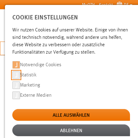
Zum Hauptinhalt springen
MyOTH
Kontakt
DE
COOKIE EINSTELLUNGEN
SUCHE
Wir nutzen Cookies auf unserer Website. Einige von ihnen
sind technisch notwendig, während andere uns helfen,
diese Website zu verbessern oder zusätzliche
JETZT BEWERBEN
Funktionalitäten zur Verfügung zu stellen.
Notwendige Cookies
SUCHE
Statistik
Marketing
FILTER
Externe Medien
Typ
ALLE AUSWÄHLEN
Erstellungsdatum
ABLEHNEN