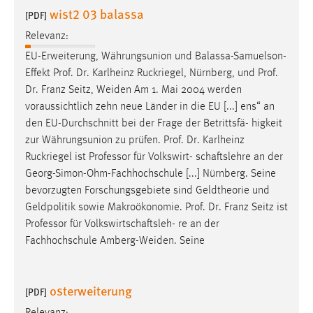
wist2 03 balassa
Zweck:
[PDF]
Dieser Cookie ist notwendig um sich an der Website
Relevanz:
einloggen zu können.
EU-Erweiterung, Währungsunion und Balassa-Samuelson-
Cookie Laufzeit:
Effekt
Prof
.
Dr
. Karlheinz Ruckriegel, Nürnberg, und
Prof
.
24 Stunden
Dr
. Franz Seitz, Weiden Am 1. Mai 2004 werden
voraussichtlich zehn neue Länder in die EU [...] ens“ an
den EU-Durchschnitt bei der Frage der Betrittsfä- higkeit
STATISTIK
zur Währungsunion zu prüfen.
Prof
.
Dr
. Karlheinz
Ruckriegel ist Professor für Volkswirt- schaftslehre an der
Statistik Cookies erfassen Informationen anonym.
Georg-Simon-Ohm-Fachhochschule [...] Nürnberg. Seine
Diese Informationen helfen uns zu verstehen, wie
bevorzugten Forschungsgebiete sind Geldtheorie und
unsere Besucher unsere Website nutzen.
Geldpolitik sowie Makroökonomie.
Prof
.
Dr
. Franz Seitz ist
Professor für Volkswirtschaftsleh- re an der
Matomo
Fachhochschule Amberg-Weiden. Seine
Name:
_pk_ref, _pk_cvar, _pk_id, _pk_ses
osterweiterung
[PDF]
Zweck:
Zugriffsstatistik