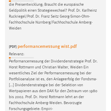
die Preisentwicklung; Braucht die europäische
Geldpolitik einen Strategiewechsel?
Prof
.
Dr
. Karlheinz
Ruckriegel/
Prof
.
Dr
. Franz Seitz Georg-Simon-Ohm-
Fachhochschule Nürnberg/Fachhochschule Amberg-
Weiden
performancemessung wist.pdf
[PDF]
Relevanz:
Performancemessung der Dividendenstrategie
Prof
.
Dr
.
Horst Rottmann und Christian Walter, Weiden Ein
wesentliches Ziel der Performancemessung bei der
Portfolioanalyse ist es, den Anlageerfolg der Fondsma-
[...] Dividendenstrategie bei der Selektion von
Wertpapieren aus dem DAX für den Zeitraum von 1980
bis 2002.
Prof
.
Dr
. Horst Rottmann lehrt an der
Fachhochschule Amberg-Weiden. Bevorzugte
Forschungsgebiete: Empiri-