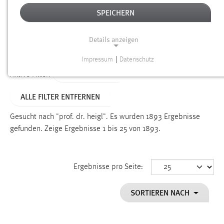
SPEICHERN
Alter
Details anzeigen
SUCHEN
Impressum
|
Datenschutz
NOTWENDIGE COOKIES
TYP: DATEIEN
Aktive Filter:
Notwendige Cookies ermöglichen grundlegende
ALLE FILTER ENTFERNEN
Funktionen und sind für die einwandfreie Funktion der
Website erforderlich.
Gesucht nach "prof. dr. heigl".
Es wurden 1893 Ergebnisse
gefunden.
Zeige Ergebnisse 1 bis 25 von 1893.
Einverständnis
Name:
cookie_consent
Ergebnisse pro Seite:
Zweck:
SORTIEREN NACH
Dieser Cookie speichert die ausgewählten Einverständnis-
Optionen des Benutzers
Cookie Laufzeit: