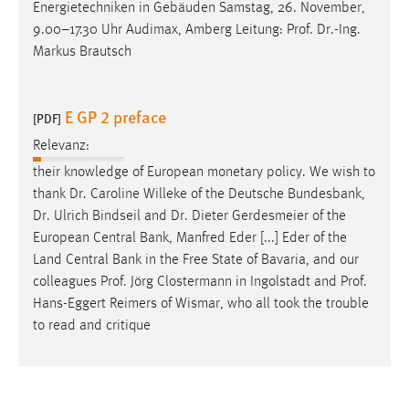
Energietechniken in Gebäuden Samstag, 26. November,
9.00–17.30 Uhr Audimax, Amberg Leitung:
Prof
.
Dr
.-Ing.
Markus Brautsch
E GP 2 preface
[PDF]
Relevanz:
their knowledge of European monetary policy. We wish to
thank
Dr
. Caroline Willeke of the Deutsche Bundesbank,
Dr
. Ulrich Bindseil and
Dr
. Dieter Gerdesmeier of the
European Central Bank, Manfred Eder [...] Eder of the
Land Central Bank in the Free State of Bavaria, and our
colleagues
Prof
. Jörg Clostermann in Ingolstadt and
Prof
.
Hans-Eggert Reimers of Wismar, who all took the trouble
to read and critique