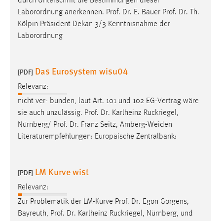
durch Unterschrift die Bestimmungen dieser
Laborordnung anerkennen.
Prof
.
Dr
. E. Bauer
Prof
.
Dr
. Th.
Kölpin Präsident Dekan 3/3 Kenntnisnahme der
Laborordnung
Das Eurosystem wisu04
[PDF]
Relevanz:
nicht ver- bunden, laut Art. 101 und 102 EG-Vertrag wäre
sie auch unzulässig.
Prof
.
Dr
. Karlheinz Ruckriegel,
Nürnberg/
Prof
.
Dr
. Franz Seitz, Amberg-Weiden
Literaturempfehlungen: Europäische Zentralbank:
LM Kurve wist
[PDF]
Relevanz:
Zur Problematik der LM-Kurve
Prof
.
Dr
. Egon Görgens,
Bayreuth,
Prof
.
Dr
. Karlheinz Ruckriegel, Nürnberg, und