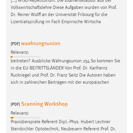
[...] WISU-Repetitorium. Die Examensklausur aus der
Conversion-Tracking
Volkswirtschaftslehre Diese Aufgaben wurden von
Prof
.
Dr
. Reiner Wolff an der Universität Fribourg für die
Cookie Laufzeit:
Lizentiatsprüfung im Fach Empirische Wirtscha
3 Monate
Facebook Pixel
waehrungsunion
[PDF]
Name:
Relevanz:
_fbp
beitreten? Ausblicke Währungsunion 254 So kommen Sie
in die EU-BEITRITTSLÄNDER Von
Prof
.
Dr
. Karlheinz
Anbieter:
Ruckriegel und
Prof
.
Dr
. Franz Seitz Die Autoren haben
Facebook
sich in zahlreichen Beiträgen mit der europäischen
Zweck:
Conversion-Tracking
Scanning Workshop
[PDF]
Cookie Laufzeit:
3 Monate
Relevanz:
Praxisbeispiele Referent Dipl.-Phys. Hubert Lechner
Steinbichler Optotechnik, Neubeuern Referent
Prof
.
Dr
.