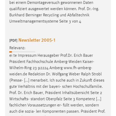
bei einem Demontageversuch gewonnenen Daten
qualifiziert ausgewertet werden können.
Prof
.
Dr
.-Ing.
Burkhard Berninger Recycling und Abfalltechnik
Umweltmanagementsysteme Seite 3 von 4
Newsletter 2005-1
[PDF]
Relevanz:
ei te Impressum Herausgeber
Prof
.
Dr
. Erich Bauer
Präsident Fachhochschule Amberg-Weiden Kaiser-
Wilhelm-Ring 23 92224 Amberg www.fh-amberg-
weiden.de Redaktion
Dr
. Wolfgang Weber Ralph Strobl
(Presse- [...] menarbeit. Ich suche auch in Zukunft dieses
gute Verhältnis mit der bayeri- schen Hochschulfamilie.
Prof
.
Dr
. Erich Bauer, Präsident Inhaltsübersicht Seite 2
Wirtschafts- standort Oberpfalz Seite 3 Kompetenz [...]
fachlichen Voraussetzungen er- füllt werden, sondern
auch die sozia- len Komponenten passen. Präsident
Prof
.