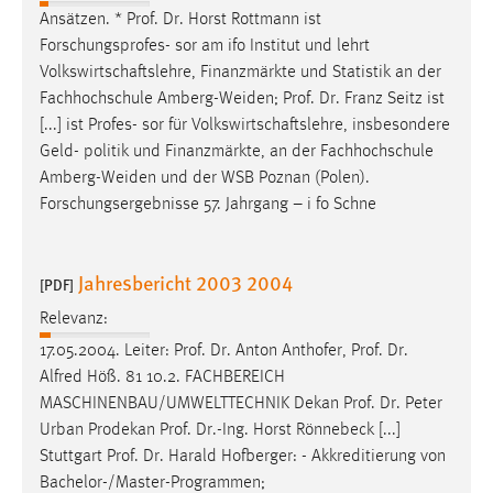
Ansätzen. *
Prof
.
Dr
. Horst Rottmann ist
Forschungsprofes- sor am ifo Institut und lehrt
Volkswirtschaftslehre, Finanzmärkte und Statistik an der
Fachhochschule Amberg-Weiden;
Prof
.
Dr
. Franz Seitz ist
[...] ist
Profes
- sor für Volkswirtschaftslehre, insbesondere
Geld- politik und Finanzmärkte, an der Fachhochschule
Amberg-Weiden und der WSB Poznan (Polen).
Forschungsergebnisse 57. Jahrgang – i fo Schne
Jahresbericht 2003 2004
[PDF]
Relevanz:
17.05.2004. Leiter:
Prof
.
Dr
. Anton Anthofer,
Prof
.
Dr
.
Alfred Höß. 81 10.2. FACHBEREICH
MASCHINENBAU/UMWELTTECHNIK Dekan
Prof
.
Dr
. Peter
Urban Prodekan
Prof
.
Dr
.-Ing. Horst Rönnebeck [...]
Stuttgart
Prof
.
Dr
. Harald Hofberger: - Akkreditierung von
Bachelor-/Master-Programmen;