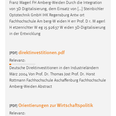
EXTERNE MEDIEN
Franz Magerl FH Amberg-Weiden Durch die Integration
von 3D Digitalisierung, dem Einsatz von [...] Steinbichler
Um Inhalte von Videoplattformen und Social Media
Optotechnik GmbH IHK Regensburg Antw ort
Plattformen anzeigen zu können, werden von diesen
Fachhochschule Am berg-W eiden H err
Prof
. D r. M agerl
externen Medien Cookies gesetzt.
H etzenrichter W eg 15 92637 W eiden 3D-Digitalisierung
in der Entwicklung
YouTube
Vimeo
direktinvestitionen.pdf
[PDF]
Relevanz:
Deutsche Direktinvestitionen in den Industrieländern
März 2004 Von
Prof
.
Dr
. Thomas Jost
Prof
.
Dr
. Horst
Rottmann Fachhochschule Aschaffenburg Fachhochschule
Amberg-Weiden Abstract
Orientierungen zur Wirtschaftspolitik
[PDF]
Relevanz: