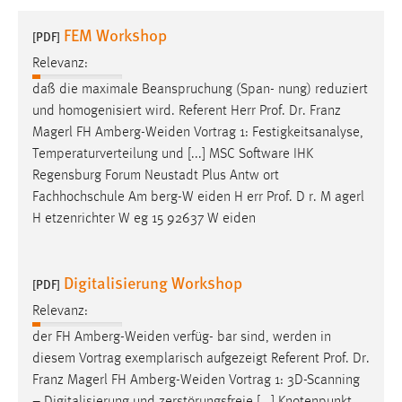
1 Jahr
FEM Workshop
[PDF]
Relevanz:
Performance
daß die maximale Beanspruchung (Span- nung) reduziert
Name:
und homogenisiert wird. Referent Herr
Prof
.
Dr
. Franz
staticfilecache
Magerl FH Amberg-Weiden Vortrag 1: Festigkeitsanalyse,
Temperaturverteilung und [...] MSC Software IHK
Zweck:
Regensburg Forum Neustadt Plus Antw ort
Für performante Seitenauslieferung wird in diesem Cookie
gespeichert, ob man eingeloggt ist.
Fachhochschule Am berg-W eiden H err
Prof
. D r. M agerl
H etzenrichter W eg 15 92637 W eiden
Sprachpräferenz
Digitalisierung Workshop
Name:
[PDF]
site-language-preference
Relevanz:
Zweck:
der FH Amberg-Weiden verfüg- bar sind, werden in
Das Cookie speichert die gewählte Sprache der Website.
diesem Vortrag exemplarisch aufgezeigt Referent
Prof
.
Dr
.
Franz Magerl FH Amberg-Weiden Vortrag 1: 3D-Scanning
Cookie Laufzeit: