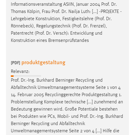
Informationsveranstaltung ASIIN, Januar 2004
Prof
.
Dr
.
Thomas Kölpin, Frau
Prof
.
Dr
. Nailja Luth: [...] -PROJEKTE -
Lehrgebiete Konstruktion, Festigkeitslehre (
Prof
.
Dr
.
Rönnebeck), Regelungstechnik (
Prof
.
Dr
. Frenzel),
Patentrecht (
Prof
.
Dr
. Versch): Entwicklung und
Konstruktion eines Bremsenprüfstandes
produktgestaltung
[PDF]
Relevanz:
Prof
.
Dr
.-Ing. Burkhard Berninger Recycling und
Abfalltechnik Umweltmanagementsysteme Seite 1 von 4
14. Februar 2005 Recyclinggerechte Produktgestaltung 1.
Problemstellung Komplexe technische [...] zunehmend an
Bedeutung gewinnen wird. Große Potentiale bestehen
bei Produkten wie PCs, Mobil- und
Prof
.
Dr
.-Ing. Burkhard
Berninger Recycling und Abfalltechnik
Umweltmanagementsysteme Seite 2 von 4 [...] Hilfe die