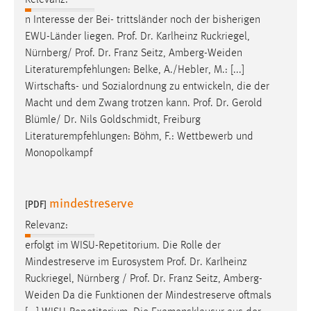
Relevanz:
n Interesse der Bei- trittsländer noch der bisherigen
Cookie Laufzeit:
EWU-Länder liegen.
Prof
.
Dr
. Karlheinz Ruckriegel,
Max. 13 Monate
Nürnberg/
Prof
.
Dr
. Franz Seitz, Amberg-Weiden
Literaturempfehlungen: Belke, A./Hebler, M.: [...]
Wirtschafts- und Sozialordnung zu entwickeln, die der
MARKETING
Macht und dem Zwang trotzen kann.
Prof
.
Dr
. Gerold
Marketing Cookies werden von Drittanbietern
Blümle/
Dr
. Nils Goldschmidt, Freiburg
verwendet, um personalisierte Werbung anzuzeigen.
Literaturempfehlungen: Böhm, F.: Wettbewerb und
Sie tun dies, indem sie Besucher über Websites
Monopolkampf
hinweg verfolgen.
Google Ads
mindestreserve
[PDF]
Relevanz:
Name:
_gcl_au
erfolgt im WISU-Repetitorium. Die Rolle der
Mindestreserve im Eurosystem
Prof
.
Dr
. Karlheinz
Anbieter:
Ruckriegel, Nürnberg /
Prof
.
Dr
. Franz Seitz, Amberg-
Google Ireland Limited
Weiden Da die Funktionen der Mindestreserve oftmals
Zweck: