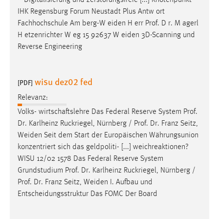
– Digitalisierung und zerstörungsfreie [...] Knotenpunkt
30 Tage
IHK Regensburg Forum Neustadt Plus Antw ort
Fachhochschule Am berg-W eiden H err
Prof
. D r. M agerl
Chat
H etzenrichter W eg 15 92637 W eiden 3D-Scanning und
Reverse Engineering
Name:
MibewSessionID, MIBEW_UserID, mibew_locale, mibew-
chat-frame-style-5e9dbeb1811c0446
wisu dez02 fed
[PDF]
Zweck:
Relevanz:
Wird benötigt um die Chatfunktion nutzen zu können.
Volks- wirtschaftslehre Das Federal Reserve System
Prof
.
Cookie Laufzeit:
Dr
. Karlheinz Ruckriegel, Nürnberg /
Prof
.
Dr
. Franz Seitz,
MibewSessionID, mibew-chat-frame-style-
Weiden Seit dem Start der Europäischen Währungsunion
5e9dbeb1811c0446 = Sitzungslaufzeit, mibew_locale = 3
konzentriert sich das geldpoliti- [...] weichreaktionen?
Jahre, MIBEW_UserID = 1 Jahr
WISU 12/02 1578 Das Federal Reserve System
Grundstudium
Prof
.
Dr
. Karlheinz Ruckriegel, Nürnberg /
Login
Prof
.
Dr
. Franz Seitz, Weiden I. Aufbau und
Entscheidungsstruktur Das FOMC Der Board
Name:
fe_user, be_user, be_lastLoginProvider