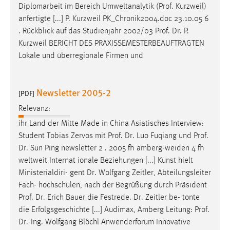
Diplomarbeit im Bereich Umweltanalytik (
Prof
. Kurzweil)
anfertigte [...] P. Kurzweil PK_Chronik2004.doc 23.10.05 6
. Rückblick auf das Studienjahr 2002/03
Prof
.
Dr
. P.
Kurzweil BERICHT DES PRAXISSEMESTERBEAUFTRAGTEN
Lokale und überregionale Firmen und
Newsletter 2005-2
[PDF]
Relevanz:
ihr Land der Mitte Made in China Asiatisches Interview:
Student Tobias Zervos mit
Prof
.
Dr
. Luo Fuqiang und
Prof
.
Dr
. Sun Ping newsletter 2 . 2005 fh amberg-weiden 4 fh
weltweit Internat ionale Beziehungen [...] Kunst hielt
Ministerialdiri- gent
Dr
. Wolfgang Zeitler, Abteilungsleiter
Fach- hochschulen, nach der Begrüßung durch Präsident
Prof
.
Dr
. Erich Bauer die Festrede.
Dr
. Zeitler be- tonte
die Erfolgsgeschichte [...] Audimax, Amberg Leitung:
Prof
.
Dr
.-Ing. Wolfgang Blöchl Anwenderforum Innovative