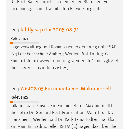
Dr
. Erich Bauer sprach in einem ersten Statement von
einer »insge- samt traumhaften Entwicklung«, da
labfly sap itm 2005.08.31
[PDF]
Relevanz:
Lagerverwaltung und Kommissioniersteuerung unter SAP
R/3 Fachhochschule Amberg-Weiden
Prof
.
Dr
.-Ing. G.
Kummetsteiner www.fh-amberg-weiden.de/home/gk Ziel
dieses Versuchsaufbaus ist es, r
Wist08 05 Ein monetaeres Makromodell
[PDF]
Relevanz:
Inflationsrate Zinsniveau Ein monetäres Makromodell für
die Lehre
Dr
. Gerhard Rösl, Frankfurt am Main,
Prof
.
Dr
.
Franz Seitz, Weiden, und
Dr
. Karl-Heinz Tödter, Frankfurt
am Main Im traditionellen IS-LM [...] tragen dazu bei, die