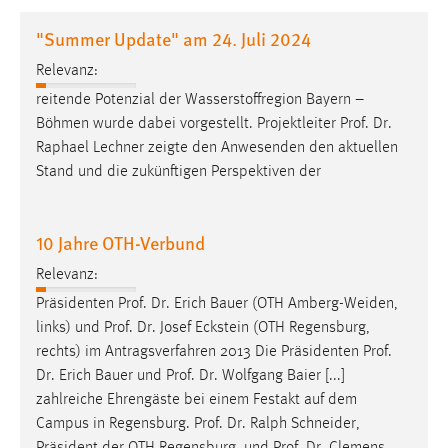
1 Jahr
"Summer Update" am 24. Juli 2024
Relevanz:
Performance
reitende Potenzial der Wasserstoffregion Bayern –
Name:
Böhmen wurde dabei vorgestellt. Projektleiter
Prof
.
Dr
.
staticfilecache
Raphael Lechner zeigte den Anwesenden den aktuellen
Stand und die zukünftigen Perspektiven der
Zweck:
Für performante Seitenauslieferung wird in diesem Cookie
gespeichert, ob man eingeloggt ist.
10 Jahre OTH-Verbund
Sprachpräferenz
Relevanz:
Präsidenten
Prof
.
Dr
. Erich Bauer (OTH Amberg-Weiden,
Name:
links) und
Prof
.
Dr
. Josef Eckstein (OTH Regensburg,
site-language-preference
rechts) im Antragsverfahren 2013 Die Präsidenten
Prof
.
Zweck:
Dr
. Erich Bauer und
Prof
.
Dr
. Wolfgang Baier [...]
Das Cookie speichert die gewählte Sprache der Website.
zahlreiche Ehrengäste bei einem Festakt auf dem
Campus in Regensburg.
Prof
.
Dr
. Ralph Schneider,
Cookie Laufzeit: