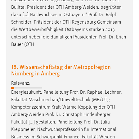
Präsident der OTH Regensburg, und
Prof
.
Dr
. Clemens
30 Tage
Bulitta, Präsident der OTH Amberg-Weiden, begrüßten
dazu [...] Nachwuchses in Ostbayern.“
Prof
.
Dr
. Ralph
Chat
Schneider, Präsident der OTH Regensburg Gemeinsam
die Wettbewerbsfähigkeit Ostbayerns stärken 2013
Name:
unterschrieben die damaligen Präsidenten
Prof
.
Dr
. Erich
MibewSessionID, MIBEW_UserID, mibew_locale, mibew-
Bauer (OTH
chat-frame-style-5e9dbeb1811c0446
Zweck:
Wird benötigt um die Chatfunktion nutzen zu können.
18. Wissenschaftstag der Metropolregion
Nürnberg in Amberg
Cookie Laufzeit:
MibewSessionID, mibew-chat-frame-style-
Relevanz:
5e9dbeb1811c0446 = Sitzungslaufzeit, mibew_locale = 3
Energiezukunft. Panelleitung
Prof
.
Dr
. Raphael Lechner,
Jahre, MIBEW_UserID = 1 Jahr
Fakultät Maschinenbau/Umwelttechnik (MB/UT);
Kompetenzzentrum Kraft-Wärme-Kopplung der OTH
Login
Amberg-Weiden
Prof
.
Dr
. Christoph Lindenberger,
Fakultät [...] gestalten. Panelleitung
Prof
.
Dr
. Julia
Name:
Kreppmeier, Nachwuchsprofessorin für International
fe_user, be_user, be_lastLoginProvider
Business im Schwerpunkt Finance, Fakultät Weiden