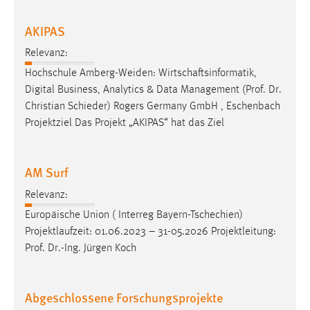
EXTERNE MEDIEN
AKIPAS
Um Inhalte von Videoplattformen und Social Media
Plattformen anzeigen zu können, werden von diesen
Relevanz:
externen Medien Cookies gesetzt.
Hochschule Amberg-Weiden: Wirtschaftsinformatik,
Digital Business, Analytics & Data Management (
Prof
.
Dr
.
YouTube
Christian Schieder) Rogers Germany GmbH , Eschenbach
Projektziel Das Projekt „AKIPAS“ hat das Ziel
Vimeo
AM Surf
Relevanz:
Europäische Union ( Interreg Bayern-Tschechien)
Projektlaufzeit: 01.06.2023 – 31-05.2026 Projektleitung:
Prof
.
Dr
.-Ing. Jürgen Koch
Abgeschlossene Forschungsprojekte