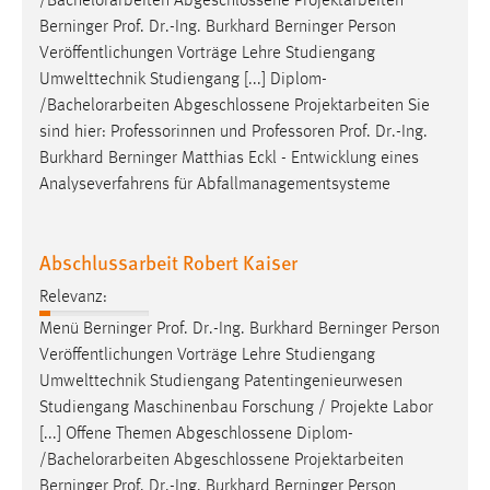
/Bachelorarbeiten Abgeschlossene Projektarbeiten
Berninger
Prof
.
Dr
.-Ing. Burkhard Berninger Person
Veröffentlichungen Vorträge Lehre Studiengang
Umwelttechnik Studiengang [...] Diplom-
/Bachelorarbeiten Abgeschlossene Projektarbeiten Sie
sind hier: Professorinnen und Professoren
Prof
.
Dr
.-Ing.
Burkhard Berninger Matthias Eckl - Entwicklung eines
Analyseverfahrens für Abfallmanagementsysteme
Abschlussarbeit Robert Kaiser
Relevanz:
Menü Berninger
Prof
.
Dr
.-Ing. Burkhard Berninger Person
Veröffentlichungen Vorträge Lehre Studiengang
Umwelttechnik Studiengang Patentingenieurwesen
Studiengang Maschinenbau Forschung / Projekte Labor
[...] Offene Themen Abgeschlossene Diplom-
/Bachelorarbeiten Abgeschlossene Projektarbeiten
Berninger
Prof
.
Dr
.-Ing. Burkhard Berninger Person