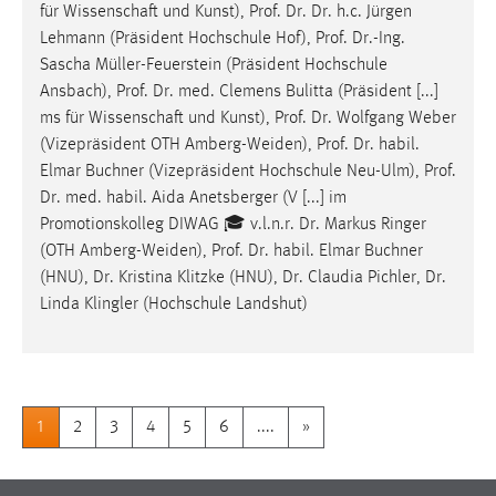
für Wissenschaft und Kunst),
Prof
.
Dr
.
Dr
. h.c. Jürgen
Lehmann (Präsident Hochschule Hof),
Prof
.
Dr
.-Ing.
Sascha Müller-Feuerstein (Präsident Hochschule
Ansbach),
Prof
.
Dr
. med. Clemens Bulitta (Präsident [...]
ms für Wissenschaft und Kunst),
Prof
.
Dr
. Wolfgang Weber
(Vizepräsident OTH Amberg-Weiden),
Prof
.
Dr
. habil.
Elmar Buchner (Vizepräsident Hochschule Neu-Ulm),
Prof
.
Dr
. med. habil. Aida Anetsberger (V [...] im
Promotionskolleg DIWAG 🎓 v.l.n.r.
Dr
. Markus Ringer
(OTH Amberg-Weiden),
Prof
.
Dr
. habil. Elmar Buchner
(HNU),
Dr
. Kristina Klitzke (HNU),
Dr
. Claudia Pichler,
Dr
.
Linda Klingler (Hochschule Landshut)
1
2
3
4
5
6
....
»