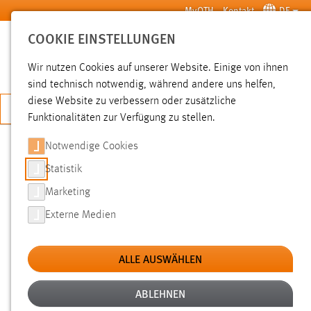
Zum Hauptinhalt springen
MyOTH
Kontakt
DE
COOKIE EINSTELLUNGEN
SUCHE
Wir nutzen Cookies auf unserer Website. Einige von ihnen
sind technisch notwendig, während andere uns helfen,
diese Website zu verbessern oder zusätzliche
JETZT BEWERBEN
Funktionalitäten zur Verfügung zu stellen.
Notwendige Cookies
SUCHE
Statistik
Marketing
FILTER
Externe Medien
Typ
ALLE AUSWÄHLEN
Erstellungsdatum
ABLEHNEN