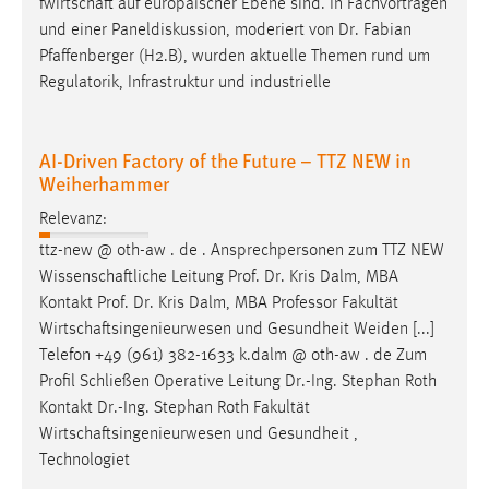
fwirtschaft auf europäischer Ebene sind. In Fachvorträgen
Conversion-Tracking
und einer Paneldiskussion, moderiert von
Dr
. Fabian
Pfaffenberger (H2.B), wurden aktuelle Themen rund um
Cookie Laufzeit:
Regulatorik, Infrastruktur und industrielle
3 Monate
Facebook Pixel
AI-Driven Factory of the Future – TTZ NEW in
Weiherhammer
Name:
_fbp
Relevanz:
ttz-new @ oth-aw . de . Ansprechpersonen zum TTZ NEW
Anbieter:
Wissenschaftliche Leitung
Prof
.
Dr
. Kris Dalm, MBA
Facebook
Kontakt
Prof
.
Dr
. Kris Dalm, MBA Professor Fakultät
Zweck:
Wirtschaftsingenieurwesen und Gesundheit Weiden [...]
Conversion-Tracking
Telefon +49 (961) 382-1633 k.dalm @ oth-aw . de Zum
Profil Schließen Operative Leitung
Dr
.-Ing. Stephan Roth
Cookie Laufzeit:
Kontakt
Dr
.-Ing. Stephan Roth Fakultät
3 Monate
Wirtschaftsingenieurwesen und Gesundheit ,
Technologiet