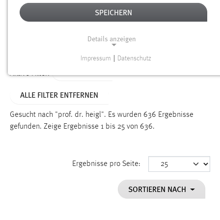
SPEICHERN
Alter
Details anzeigen
SUCHEN
Impressum
|
Datenschutz
NOTWENDIGE COOKIES
TYP: SEITEN
Aktive Filter:
Notwendige Cookies ermöglichen grundlegende
ALLE FILTER ENTFERNEN
Funktionen und sind für die einwandfreie Funktion der
Website erforderlich.
Gesucht nach "prof. dr. heigl".
Es wurden 636 Ergebnisse
gefunden.
Zeige Ergebnisse 1 bis 25 von 636.
Einverständnis
Name:
cookie_consent
Ergebnisse pro Seite:
Zweck:
SORTIEREN NACH
Dieser Cookie speichert die ausgewählten Einverständnis-
Optionen des Benutzers
Cookie Laufzeit: