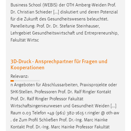
Zweck:
Business School (WEBIS) der OTH Amberg-Weiden
Prof
.
Dieser Cookie ist notwendig um sich an der Website
Dr
. Christian Schieder [...] diskutiert und deren Potenzial
einloggen zu können.
für die Zukunft des Gesundheitswesens beleuchtet.
Panelleitung:
Prof
.
Dr
.
Dr
. Stefanie Steinhauser,
Cookie Laufzeit:
Lehrgebiet Gesundheitswirtschaft und Entrepreneurship,
24 Stunden
Fakultät Wirtsc
STATISTIK
3D-Druck - Ansprechpartner für Fragen und
Kooperationen
Statistik Cookies erfassen Informationen anonym.
Diese Informationen helfen uns zu verstehen, wie
Relevanz:
unsere Besucher unsere Website nutzen.
n Angeboten für Abschlussarbeiten, Praxisprojekte oder
SHK-Stellen. Professoren
Prof
.
Dr
. Ralf Ringler Kontakt
Matomo
Prof
.
Dr
. Ralf Ringler Professor Fakultät
Wirtschaftsingenieurwesen und Gesundheit Weiden [...]
Name:
Raum 0.03 Telefon +49 (961) 382-1615 r.ringler @ oth-aw
_pk_ref, _pk_cvar, _pk_id, _pk_ses
. de Zum Profil Schließen
Prof
.
Dr
.-Ing. Marc Hainke
Zweck:
Kontakt
Prof
.
Dr
.-Ing. Marc Hainke Professor Fakultät
Zugriffsstatistik