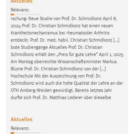
Aktuelles
Relevanz:
rschung: Neue Studie von
Prof
.
Dr
. Schmidkonz April 8,
2024
Prof
.
Dr
. Christian Schmidkonz hat einen neuen
Krankheitsmechanismus bei rheumatoider Arthritis
entdeckt.
Prof
.
Dr
. med. habil. Christian Schmidkonz [...]
bote Studiengänge Aktuelles
Prof
.
Dr
. Christian
Schmidkonz erhält den „Preis für gute Lehre“ April 1, 2025
Am Montag überreichte Wissenschaftsminister Markus
Blume
Prof
.
Dr
. Christian Schmidkonz von der [...]
Hochschule Mit der Auszeichnung von
Prof
.
Dr
.
Schmidkonz wird auch die hohe Qualität der Lehre an der
OTH Amberg-Weiden gewürdigt. Bereits letztes Jahr
durfte sich
Prof
.
Dr
. Matthias Lederer über dieselbe
Aktuelles
Relevanz: