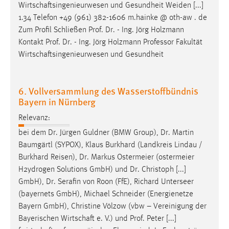
Wirtschaftsingenieurwesen und Gesundheit Weiden [...]
Cookie Laufzeit:
1.34 Telefon +49 (961) 382-1606 m.hainke @ oth-aw . de
Max. 13 Monate
Zum Profil Schließen
Prof
.
Dr
. - Ing. Jörg Holzmann
Kontakt
Prof
.
Dr
. - Ing. Jörg Holzmann Professor Fakultät
Wirtschaftsingenieurwesen und Gesundheit
MARKETING
Marketing Cookies werden von Drittanbietern
6. Vollversammlung des Wasserstoffbündnis
verwendet, um personalisierte Werbung anzuzeigen.
Bayern in Nürnberg
Sie tun dies, indem sie Besucher über Websites
Relevanz:
hinweg verfolgen.
bei dem
Dr
. Jürgen Guldner (BMW Group),
Dr
. Martin
Baumgärtl (SYPOX), Klaus Burkhard (Landkreis Lindau /
Google Ads
Burkhard Reisen),
Dr
. Markus Ostermeier (ostermeier
Name:
H2ydrogen Solutions GmbH) und
Dr
. Christoph [...]
_gcl_au
GmbH),
Dr
. Serafin von Roon (FfE), Richard Unterseer
(bayernets GmbH), Michael Schneider (Energienetze
Anbieter:
Bayern GmbH), Christine Völzow (vbw – Vereinigung der
Google Ireland Limited
Bayerischen Wirtschaft e. V.) und
Prof
. Peter [...]
Zweck: