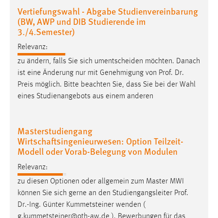
Zweck:
Vertiefungswahl - Abgabe Studienvereinbarung
Dieser Cookie ist notwendig um sich an der Website
(BW, AWP und DIB Studierende im
einloggen zu können.
3./4.Semester)
Cookie Laufzeit:
Relevanz:
24 Stunden
zu ändern, falls Sie sich umentscheiden möchten. Danach
ist eine Änderung nur mit Genehmigung von
Prof
.
Dr
.
Preis möglich. Bitte beachten Sie, dass Sie bei der Wahl
STATISTIK
eines Studienangebots aus einem anderen
Statistik Cookies erfassen Informationen anonym.
Diese Informationen helfen uns zu verstehen, wie
Masterstudiengang
unsere Besucher unsere Website nutzen.
Wirtschaftsingenieurwesen: Option Teilzeit-
Modell oder Vorab-Belegung von Modulen
Matomo
Relevanz:
Name:
zu diesen Optionen oder allgemein zum Master MWI
_pk_ref, _pk_cvar, _pk_id, _pk_ses
können Sie sich gerne an den Studiengangsleiter
Prof
.
Dr
.-Ing. Günter Kummetsteiner wenden (
Zweck:
g.kummetsteiner@oth-aw.de ). Bewerbungen für das
Zugriffsstatistik