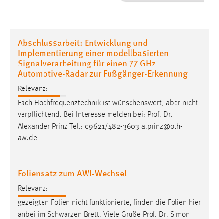
1 Jahr
Performance
Abschlussarbeit: Entwicklung und
Implementierung einer modellbasierten
Name:
Signalverarbeitung für einen 77 GHz
staticfilecache
Automotive-Radar zur Fußgänger-Erkennung
Zweck:
Relevanz:
Für performante Seitenauslieferung wird in diesem Cookie
Fach Hochfrequenztechnik ist wünschenswert, aber nicht
gespeichert, ob man eingeloggt ist.
verpflichtend. Bei Interesse melden bei:
Prof
.
Dr
.
Alexander Prinz Tel.: 09621/482-3603 a.prinz@oth-
Sprachpräferenz
aw.de
Name:
site-language-preference
Foliensatz zum AWI-Wechsel
Zweck:
Relevanz:
Das Cookie speichert die gewählte Sprache der Website.
gezeigten Folien nicht funktionierte, finden die Folien hier
Cookie Laufzeit:
anbei im Schwarzen Brett. Viele Grüße
Prof
.
Dr
. Simon