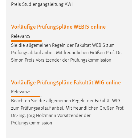
30 Tage
Preis Studiengangsleitung AWI
Chat
Vorläufige Prüfungspläne WEBIS online
Name:
Relevanz:
MibewSessionID, MIBEW_UserID, mibew_locale, mibew-
Sie die allgemeinen Regeln der Fakultät WEBIS zum
chat-frame-style-5e9dbeb1811c0446
Prüfungsablauf anbei. Mit freundlichen Grüßen
Prof
.
Dr
.
Zweck:
Simon Preis Vorsitzender der Prüfungskommission
Wird benötigt um die Chatfunktion nutzen zu können.
Cookie Laufzeit:
Vorläufige Prüfungspläne Fakultät WIG online
MibewSessionID, mibew-chat-frame-style-
5e9dbeb1811c0446 = Sitzungslaufzeit, mibew_locale = 3
Relevanz:
Jahre, MIBEW_UserID = 1 Jahr
Beachten Sie die allgemeinen Regeln der Fakultät WIG
zum Prüfungsablauf anbei. Mit freundlichen Grüßen
Prof
.
Login
Dr
.-Ing. Jörg Holzmann Vorsitzender der
Prüfungskommission
Name:
fe_user, be_user, be_lastLoginProvider