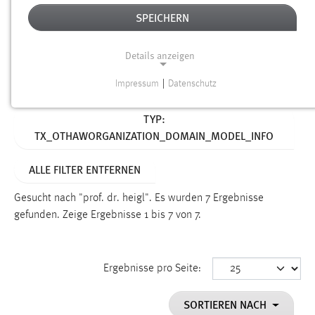
SPEICHERN
Alter
Details anzeigen
SUCHEN
Impressum
|
Datenschutz
NOTWENDIGE COOKIES
Aktive Filter:
TYP:
Notwendige Cookies ermöglichen grundlegende
TX_OTHAWORGANIZATION_DOMAIN_MODEL_INFO
Funktionen und sind für die einwandfreie Funktion der
Website erforderlich.
ALLE FILTER ENTFERNEN
Einverständnis
Gesucht nach "prof. dr. heigl".
Es wurden 7 Ergebnisse
Name:
gefunden.
Zeige Ergebnisse 1 bis 7 von 7.
cookie_consent
Zweck:
Ergebnisse pro Seite:
Dieser Cookie speichert die ausgewählten Einverständnis-
Optionen des Benutzers
SORTIEREN NACH
Cookie Laufzeit: