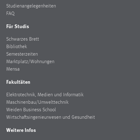
EXTERNE MEDIEN
Studienangelegenheiten
Um Inhalte von Videoplattformen und Social Media
FAQ
Plattformen anzeigen zu können, werden von diesen
Für Studis
externen Medien Cookies gesetzt.
Schwarzes Brett
YouTube
Bibliothek
Semesterzeiten
Vimeo
Marktplatz/Wohnungen
Mensa
Fakultäten
Elektrotechnik, Medien und Informatik
Maschinenbau/Umwelttechnik
Weiden Business School
Wirtschaftsingenieurwesen und Gesundheit
Weitere Infos