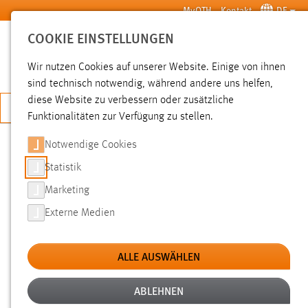
Zum Hauptinhalt springen
MyOTH
Kontakt
DE
COOKIE EINSTELLUNGEN
SUCHE
Wir nutzen Cookies auf unserer Website. Einige von ihnen
sind technisch notwendig, während andere uns helfen,
diese Website zu verbessern oder zusätzliche
JETZT BEWERBEN
Funktionalitäten zur Verfügung zu stellen.
Notwendige Cookies
SUCHE
Statistik
Marketing
FILTER
Externe Medien
Typ
ALLE AUSWÄHLEN
Erstellungsdatum
ABLEHNEN