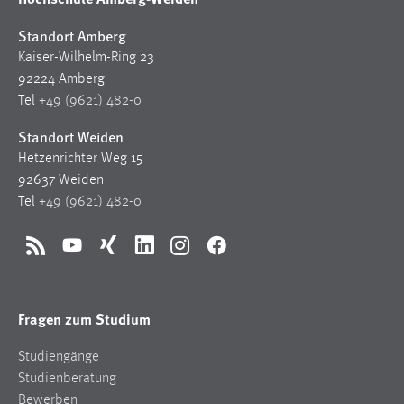
Conversion-Tracking
Standort Amberg
Cookie Laufzeit:
Kaiser-Wilhelm-Ring 23
3 Monate
92224 Amberg
Tel
+49 (9621) 482-0
Facebook Pixel
Standort Weiden
Hetzenrichter Weg 15
Name:
_fbp
92637 Weiden
Tel
+49 (9621) 482-0
Anbieter:
Facebook
RSS
YouTube
Xing
LinkedIn
Instagram
Facebook
Zweck:
Conversion-Tracking
Fragen zum Studium
Cookie Laufzeit:
3 Monate
Studiengänge
Studienberatung
Bewerben