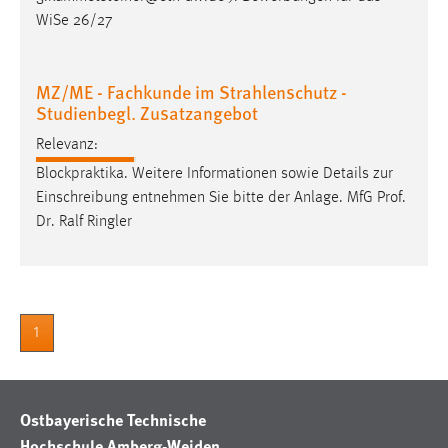
WiSe 26/27
Cookie Laufzeit:
Max. 13 Monate
MZ/ME - Fachkunde im Strahlenschutz -
Studienbegl. Zusatzangebot
MARKETING
Relevanz:
Marketing Cookies werden von Drittanbietern
Blockpraktika. Weitere Informationen sowie Details zur
verwendet, um personalisierte Werbung anzuzeigen.
Einschreibung entnehmen Sie bitte der Anlage. MfG
Prof
.
Sie tun dies, indem sie Besucher über Websites
Dr
. Ralf Ringler
hinweg verfolgen.
Google Ads
Name:
1
_gcl_au
Anbieter:
Google Ireland Limited
Ostbayerische Technische
Hochschule Amberg-Weiden
Zweck: