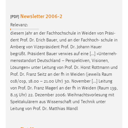
Zweck:
Dieser Cookie ist notwendig um sich an der Website
Newsletter 2006-2
[PDF]
einloggen zu können.
Relevanz:
Cookie Laufzeit:
diesem Jahr an der Fachhochschule in Weiden von Präsi-
24 Stunden
dent
Prof
.
Dr
. Erich Bauer, und an der Fachhoch- schule in
Amberg von Vizepräsident
Prof
.
Dr
. Johann Hauer
begrüßt. Präsident Bauer verwies auf eine [...] »Unterneh-
STATISTIK
mensstandort Deutschland – Perspektiven, Visionen,
Statistik Cookies erfassen Informationen anonym.
Lösungen« unter Leitung von
Prof
.
Dr
. Horst Rottmann und
Diese Informationen helfen uns zu verstehen, wie
Prof
.
Dr
. Franz Seitz an der fh in Weiden (jeweils Raum
unsere Besucher unsere Website nutzen.
018/019, 18.00 – 21.00 Uhr) 30. November [...] Leitung
von
Prof
.
Dr
. Franz Magerl an der fh in Weiden (Raum 139,
Matomo
8.15 Uhr) 22. Dezember 2006: Weihnachtsvorlesung mit
Spektakulärem aus Wissenschaft und Technik unter
Name:
Leitung von
Prof
.
Dr
. Matthias Mändl
_pk_ref, _pk_cvar, _pk_id, _pk_ses
Zweck:
Zugriffsstatistik