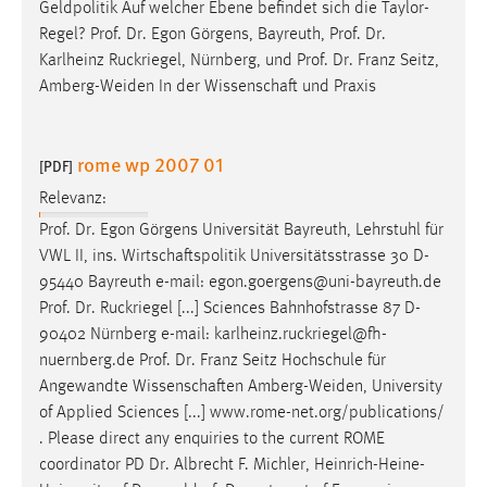
Geldpolitik Auf welcher Ebene befindet sich die Taylor-
Regel?
Prof
.
Dr
. Egon Görgens, Bayreuth,
Prof
.
Dr
.
Karlheinz Ruckriegel, Nürnberg, und
Prof
.
Dr
. Franz Seitz,
Amberg-Weiden In der Wissenschaft und Praxis
rome wp 2007 01
[PDF]
Relevanz:
Prof
.
Dr
. Egon Görgens Universität Bayreuth, Lehrstuhl für
VWL II, ins. Wirtschaftspolitik Universitätsstrasse 30 D-
95440 Bayreuth e-mail: egon.goergens@uni-bayreuth.de
Prof
.
Dr
. Ruckriegel [...] Sciences Bahnhofstrasse 87 D-
90402 Nürnberg e-mail: karlheinz.ruckriegel@fh-
nuernberg.de
Prof
.
Dr
. Franz Seitz Hochschule für
Angewandte Wissenschaften Amberg-Weiden, University
of Applied Sciences [...] www.rome-net.org/publications/
. Please direct any enquiries to the current ROME
coordinator PD
Dr
. Albrecht F. Michler, Heinrich-Heine-