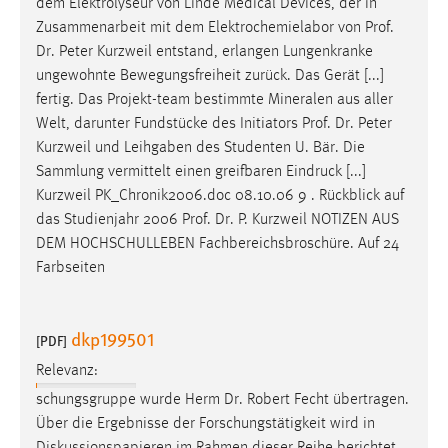
dem Elektrolyseur von Linde Medical Devices, der in
1 Jahr
Zusammenarbeit mit dem Elektrochemielabor von
Prof
.
Dr
. Peter Kurzweil entstand, erlangen Lungenkranke
Performance
ungewohnte Bewegungsfreiheit zurück. Das Gerät [...]
fertig. Das Projekt-team bestimmte Mineralen aus aller
Name:
Welt, darunter Fundstücke des Initiators
Prof
.
Dr
. Peter
staticfilecache
Kurzweil und Leihgaben des Studenten U. Bär. Die
Sammlung vermittelt einen greifbaren Eindruck [...]
Zweck:
Kurzweil PK_Chronik2006.doc 08.10.06 9 . Rückblick auf
Für performante Seitenauslieferung wird in diesem Cookie
gespeichert, ob man eingeloggt ist.
das Studienjahr 2006
Prof
.
Dr
. P. Kurzweil NOTIZEN AUS
DEM HOCHSCHULLEBEN Fachbereichsbroschüre. Auf 24
Farbseiten
Sprachpräferenz
Name:
dkp199501
site-language-preference
[PDF]
Relevanz:
Zweck:
Das Cookie speichert die gewählte Sprache der Website.
schungsgruppe wurde Herm
Dr
. Robert Fecht übertragen.
Über die Ergebnisse der Forschungstätigkeit wird in
Cookie Laufzeit: