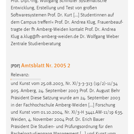
Prof
. Dipl.-Ing. Wolfgang Schindler Systematische
Entwicklung, Erstellung und Test von großen
Softwaresystemen
Prof
.
Dr
. Kurt [...] Studentinnen auf
dem Campus treffen!«
Prof
.
Dr
. Andrea Klug, Frauenbeauf-
tragte der fh Amberg-Weiden kontakt
Prof
.
Dr
. Andrea
Klug a.klug@fh-amberg-weiden.de
Dr
. Wolfgang Weber
Zentrale Studienberatung
Amtsblatt Nr. 2005 2
[PDF]
Relevanz:
und Kunst vom 25.08.2003, Nr. XI/3-3-313 (19/2)-11/34
905. Amberg, 24. September 2003
Prof
.
Dr
. August Behr
Präsident Diese Satzung wurde am 24. September 2003
in der Fachhochschule Amberg-Weiden [...] Forschung
und Kunst vom 01.10.2004, Nr. XI/3-H 3441.AW-11/19 635.
Weiden, 4. November 2004
Prof
.
Dr
. Erich Bauer
Präsident Die Studien- und Prüfungsordnung für den
Bachelorstudiengang Management [...] und Kunst vom