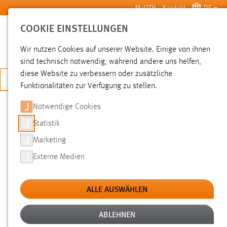
Zum Hauptinhalt springen
MyOTH
Kontakt
DE
COOKIE EINSTELLUNGEN
SUCHE
Wir nutzen Cookies auf unserer Website. Einige von ihnen
sind technisch notwendig, während andere uns helfen,
diese Website zu verbessern oder zusätzliche
JETZT BEWERBEN
Funktionalitäten zur Verfügung zu stellen.
Notwendige Cookies
SUCHE
Statistik
Marketing
FILTER
Externe Medien
Typ
ALLE AUSWÄHLEN
Erstellungsdatum
ABLEHNEN