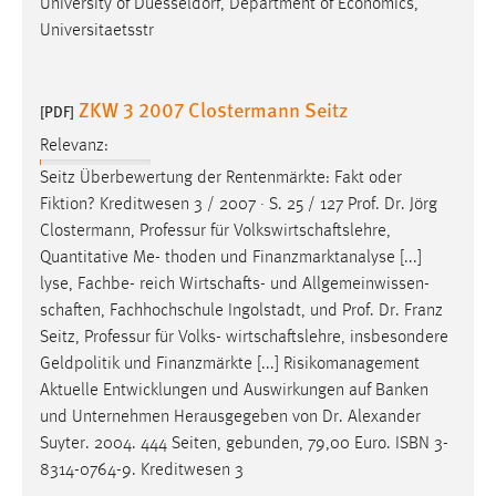
University of Duesseldorf, Department of Economics,
Universitaetsstr
ZKW 3 2007 Clostermann Seitz
[PDF]
Relevanz:
Seitz Überbewertung der Rentenmärkte: Fakt oder
Fiktion? Kreditwesen 3 / 2007 · S. 25 / 127
Prof
.
Dr
. Jörg
Clostermann, Professur für Volkswirtschaftslehre,
Quantitative Me- thoden und Finanzmarktanalyse [...]
lyse, Fachbe- reich Wirtschafts- und Allgemeinwissen-
schaften, Fachhochschule Ingolstadt, und
Prof
.
Dr
. Franz
Seitz, Professur für Volks- wirtschaftslehre, insbesondere
Geldpolitik und Finanzmärkte [...] Risikomanagement
Aktuelle Entwicklungen und Auswirkungen auf Banken
und Unternehmen Herausgegeben von
Dr
. Alexander
Suyter. 2004. 444 Seiten, gebunden, 79,00 Euro. ISBN 3-
8314-0764-9. Kreditwesen 3