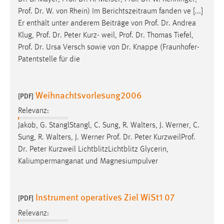
EXTERNE MEDIEN
Prof
.
Dr
. W. von Rhein) Im Berichtszeitraum fanden ve [...]
Um Inhalte von Videoplattformen und Social Media
Er enthält unter anderem Beiträge von
Prof
.
Dr
. Andrea
Plattformen anzeigen zu können, werden von diesen
Klug,
Prof
.
Dr
. Peter Kurz- weil,
Prof
.
Dr
. Thomas Tiefel,
externen Medien Cookies gesetzt.
Prof
.
Dr
. Ursa Versch sowie von
Dr
. Knappe (Fraunhofer-
Patentstelle für die
YouTube
Weihnachtsvorlesung2006
[PDF]
Vimeo
Relevanz:
Jakob, G. StanglStangl, C. Sung, R. Walters, J. Werner, C.
Sung, R. Walters, J. Werner
Prof
.
Dr
. Peter Kurzweil
Prof
.
Dr
. Peter Kurzweil LichtblitzLichtblitz Glycerin,
Kaliumpermanganat und Magnesiumpulver
Instrument operatives Ziel WiSt1 07
[PDF]
Relevanz: