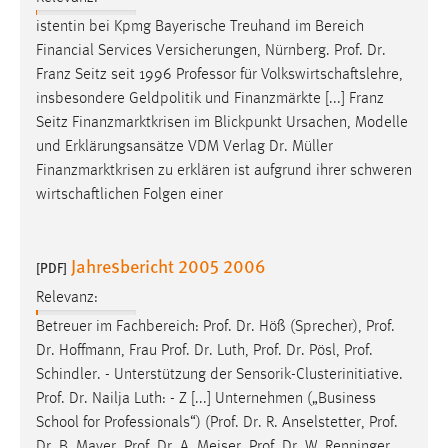
Conversion-Tracking
istentin bei Kpmg Bayerische Treuhand im Bereich
Financial Services Versicherungen, Nürnberg.
Prof
.
Dr
.
Cookie Laufzeit:
Franz Seitz seit 1996 Professor für Volkswirtschaftslehre,
3 Monate
insbesondere Geldpolitik und Finanzmärkte [...] Franz
Seitz Finanzmarktkrisen im Blickpunkt Ursachen, Modelle
Facebook Pixel
und Erklärungsansätze VDM Verlag
Dr
. Müller
Finanzmarktkrisen zu erklären ist aufgrund ihrer schweren
Name:
wirtschaftlichen Folgen einer
_fbp
Anbieter:
Facebook
Jahresbericht 2005 2006
[PDF]
Zweck:
Relevanz:
Conversion-Tracking
Betreuer im Fachbereich:
Prof
.
Dr
. Höß (Sprecher),
Prof
.
Dr
. Hoffmann, Frau
Prof
.
Dr
. Luth,
Prof
.
Dr
. Pösl,
Prof
.
Cookie Laufzeit:
Schindler. - Unterstützung der Sensorik-Clusterinitiative.
3 Monate
Prof
.
Dr
. Nailja Luth: - Z [...] Unternehmen („Business
School for Professionals“) (
Prof
.
Dr
. R. Anselstetter,
Prof
.
Dr
. B. Mayer,
Prof
.
Dr
. A. Meiser,
Prof
.
Dr
. W. Renninger,