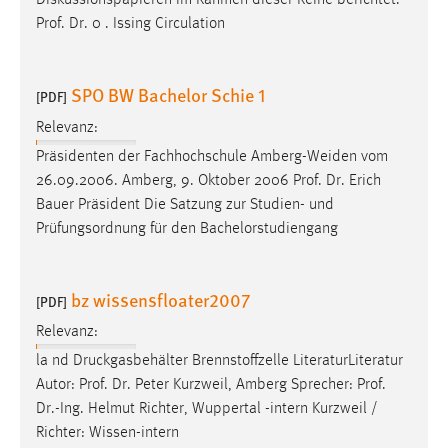
Diskussionspapieren im Rahmen dieser Reihe berichtet.
30 Tage
Prof
.
Dr
. 0 . Issing Circulation
Chat
SPO BW Bachelor Schie 1
[PDF]
Name:
MibewSessionID, MIBEW_UserID, mibew_locale, mibew-
Relevanz:
chat-frame-style-5e9dbeb1811c0446
Präsidenten der Fachhochschule Amberg-Weiden vom
26.09.2006. Amberg, 9. Oktober 2006
Prof
.
Dr
. Erich
Zweck:
Bauer Präsident Die Satzung zur Studien- und
Wird benötigt um die Chatfunktion nutzen zu können.
Prüfungsordnung für den Bachelorstudiengang
Cookie Laufzeit:
MibewSessionID, mibew-chat-frame-style-
5e9dbeb1811c0446 = Sitzungslaufzeit, mibew_locale = 3
bz wissensfloater2007
[PDF]
Jahre, MIBEW_UserID = 1 Jahr
Relevanz:
la nd Druckgasbehälter Brennstoffzelle LiteraturLiteratur
Login
Autor:
Prof
.
Dr
. Peter Kurzweil, Amberg Sprecher:
Prof
.
Name:
Dr
.-Ing. Helmut Richter, Wuppertal -intern Kurzweil /
fe_user, be_user, be_lastLoginProvider
Richter: Wissen-intern