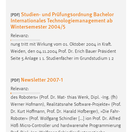
Studien- und Prüfungsordnung Bachelor
[PDF]
Internationales Technologiemanagement ab
Wintersemester 2004/5
Relevanz:
nung tritt mit Wirkung vom 01. Oktober 2004 in Kraft.
Weiden, den 04.11.2004
Prof
.
Dr
. Erich Bauer Präsident
Seite 5 Anlage 1 1. Studienfächer im Grundstudium 1 2
Newsletter 2007-1
[PDF]
Relevanz:
des Roboters« (
Prof
.
Dr
. Mat- thias Wenk, Dipl. -Ing. (fh)
Werner Hofmann), Realitätsnahe Software-Projekte« (
Prof
.
Dr
. Kurt Hoffmann,
Prof
.
Dr
. Harald Hofberger), »Die Fahr-
Roboter« (
Prof
. Wolfgang Schindler [...] ion
Prof
.
Dr
. Alfred
Höß Micro-Controller und hardwarenahe Programmierung