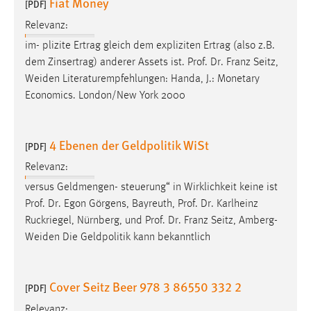
Fiat Money
[PDF]
Cookie Laufzeit:
Relevanz:
Max. 13 Monate
im- plizite Ertrag gleich dem expliziten Ertrag (also z.B.
dem Zinsertrag) anderer Assets ist.
Prof
.
Dr
. Franz Seitz,
Weiden Literaturempfehlungen: Handa, J.: Monetary
MARKETING
Economics. London/New York 2000
Marketing Cookies werden von Drittanbietern
verwendet, um personalisierte Werbung anzuzeigen.
4 Ebenen der Geldpolitik WiSt
[PDF]
Sie tun dies, indem sie Besucher über Websites
hinweg verfolgen.
Relevanz:
versus Geldmengen- steuerung“ in Wirklichkeit keine ist
Google Ads
Prof
.
Dr
. Egon Görgens, Bayreuth,
Prof
.
Dr
. Karlheinz
Ruckriegel, Nürnberg, und
Prof
.
Dr
. Franz Seitz, Amberg-
Name:
Weiden Die Geldpolitik kann bekanntlich
_gcl_au
Anbieter:
Cover Seitz Beer 978 3 86550 332 2
Google Ireland Limited
[PDF]
Relevanz:
Zweck: