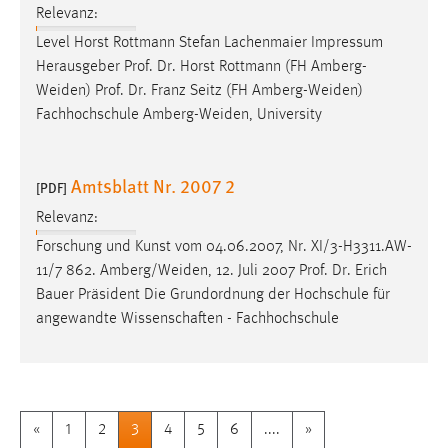
Relevanz:
Level Horst Rottmann Stefan Lachenmaier Impressum
Herausgeber
Prof
.
Dr
. Horst Rottmann (FH Amberg-
Weiden)
Prof
.
Dr
. Franz Seitz (FH Amberg-Weiden)
Fachhochschule Amberg-Weiden, University
Amtsblatt Nr. 2007 2
[PDF]
Relevanz:
Forschung und Kunst vom 04.06.2007, Nr. XI/3-H3311.AW-
11/7 862. Amberg/Weiden, 12. Juli 2007
Prof
.
Dr
. Erich
Bauer Präsident Die Grundordnung der Hochschule für
angewandte Wissenschaften - Fachhochschule
«
1
2
3
4
5
6
....
»