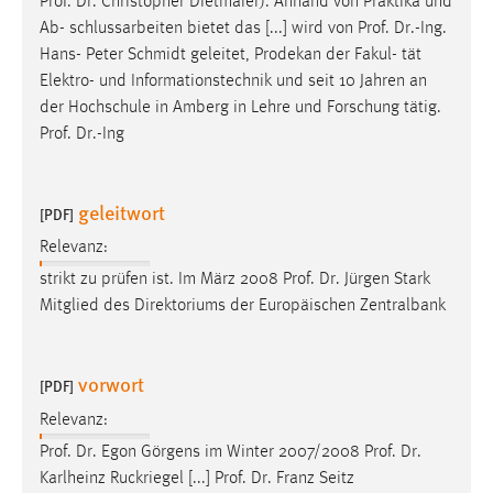
Prof
.
Dr
. Christopher Dietmaier). Anhand von Praktika und
Conversion-Tracking
Ab- schlussarbeiten bietet das [...] wird von
Prof
.
Dr
.-Ing.
Hans- Peter Schmidt geleitet, Prodekan der Fakul- tät
Cookie Laufzeit:
Elektro- und Informationstechnik und seit 10 Jahren an
3 Monate
der Hochschule in Amberg in Lehre und Forschung tätig.
Prof
.
Dr
.-Ing
Facebook Pixel
Name:
geleitwort
[PDF]
_fbp
Relevanz:
Anbieter:
strikt zu prüfen ist. Im März 2008
Prof
.
Dr
. Jürgen Stark
Facebook
Mitglied des Direktoriums der Europäischen Zentralbank
Zweck:
Conversion-Tracking
vorwort
[PDF]
Cookie Laufzeit:
3 Monate
Relevanz:
Prof
.
Dr
. Egon Görgens im Winter 2007/2008
Prof
.
Dr
.
Karlheinz Ruckriegel [...]
Prof
.
Dr
. Franz Seitz