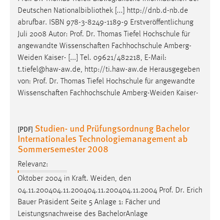
Deutschen Nationalbibliothek [...] http://dnb.d-nb.de
abrufbar. ISBN 978-3-8249-1189-9 Erstveröffentlichung
Juli 2008 Autor:
Prof
.
Dr
. Thomas Tiefel Hochschule für
angewandte Wissenschaften Fachhochschule Amberg-
Weiden Kaiser- [...] Tel. 09621/482218, E-Mail:
t.tiefel@haw-aw.de, http://ti.haw-aw.de Herausgegeben
von:
Prof
.
Dr
. Thomas Tiefel Hochschule für angewandte
Wissenschaften Fachhochschule Amberg-Weiden Kaiser-
Studien- und Prüfungsordnung Bachelor
[PDF]
Internationales Technologiemanagement ab
Sommersemester 2008
Relevanz:
Oktober 2004 in Kraft. Weiden, den
04.11.200404.11.200404.11.200404.11.2004
Prof
.
Dr
. Erich
Bauer Präsident Seite 5 Anlage 1: Fächer und
Leistungsnachweise des BachelorAnlage