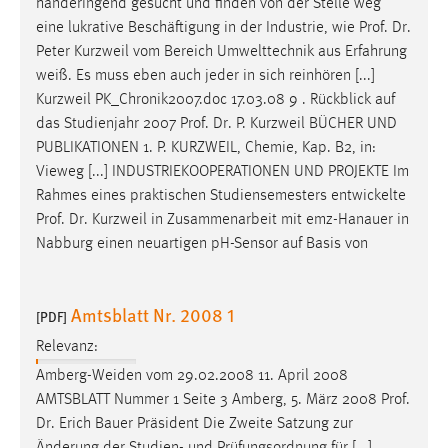
händeringend gesucht und finden von der Stelle weg
1 Jahr
eine lukrative Beschäftigung in der Industrie, wie
Prof
.
Dr
.
Peter Kurzweil vom Bereich Umwelttechnik aus Erfahrung
Performance
weiß. Es muss eben auch jeder in sich reinhören [...]
Kurzweil PK_Chronik2007.doc 17.03.08 9 . Rückblick auf
Name:
das Studienjahr 2007
Prof
.
Dr
. P. Kurzweil BÜCHER UND
staticfilecache
PUBLIKATIONEN 1. P. KURZWEIL, Chemie, Kap. B2, in:
Vieweg [...] INDUSTRIEKOOPERATIONEN UND PROJEKTE Im
Zweck:
Rahmes eines praktischen Studiensemesters entwickelte
Für performante Seitenauslieferung wird in diesem Cookie
gespeichert, ob man eingeloggt ist.
Prof
.
Dr
. Kurzweil in Zusammenarbeit mit emz-Hanauer in
Nabburg einen neuartigen pH-Sensor auf Basis von
Sprachpräferenz
Amtsblatt Nr. 2008 1
Name:
[PDF]
site-language-preference
Relevanz:
Zweck:
Amberg-Weiden vom 29.02.2008 11. April 2008
Das Cookie speichert die gewählte Sprache der Website.
AMTSBLATT Nummer 1 Seite 3 Amberg, 5. März 2008
Prof
.
Dr
. Erich Bauer Präsident Die Zweite Satzung zur
Cookie Laufzeit: