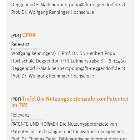
Deggendorf E-Mail: heribert.popp@fh-deggendorf.de 2)
Prof
.
Dr
. Wolfgang Renninger Hochschule
DP09
[PDF]
Relevanz:
Wolfgang Renninger2) 1)
Prof
.
Dr
.
Dr
. Heribert Popp
Hochschule Deggendorf (FH) Edlmairstraße 6 + 8 94469
Deggendorf E-Mail: heribert.popp@fh-deggendorf.de 2)
Prof
.
Dr
. Wolfgang Renninger Hochschule
Tiefel Die Nutzungspotenziale von Patenten
[PDF]
im TIM
Relevanz:
PATENTE UND NORMEN Die Nutzungspotenziale von
Patenten im Technologie- und Innovationsmanagement.
Prof
.
Dr
. Thomas Tiefel. Bibliografische Informationen der