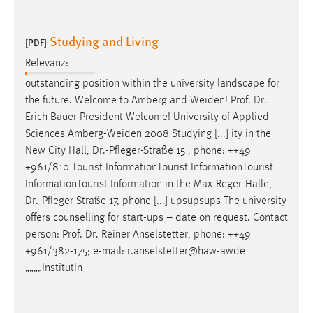
Studying and Living
[PDF]
Relevanz:
outstanding position within the university landscape for
the future. Welcome to Amberg and Weiden!
Prof
.
Dr
.
Erich Bauer President Welcome! University of Applied
Sciences Amberg-Weiden 2008 Studying [...] ity in the
New City Hall,
Dr
.-Pfleger-Straße 15 , phone: ++49
+961/810 Tourist InformationTourist InformationTourist
InformationTourist Information in the Max-Reger-Halle,
Dr
.-Pfleger-Straße 17, phone [...] upsupsups The university
offers counselling for start-ups – date on request. Contact
person:
Prof
.
Dr
. Reiner Anselstetter, phone: ++49
+961/382-175; e-mail: r.anselstetter@haw-awde
„„„„InstitutIn