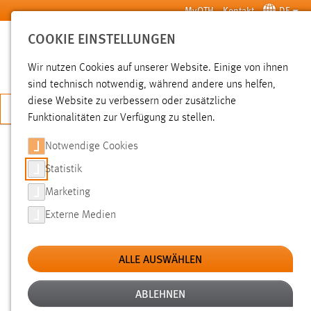
Zum Hauptinhalt springen
MyOTH
Kontakt
DE
COOKIE EINSTELLUNGEN
SUCHE
Wir nutzen Cookies auf unserer Website. Einige von ihnen
sind technisch notwendig, während andere uns helfen,
diese Website zu verbessern oder zusätzliche
JETZT BEWERBEN
Funktionalitäten zur Verfügung zu stellen.
Notwendige Cookies
SUCHE
Statistik
Marketing
FILTER
Externe Medien
Typ
ALLE AUSWÄHLEN
Erstellungsdatum
ABLEHNEN