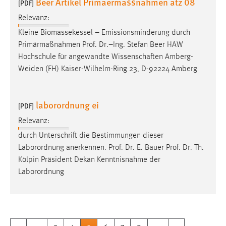
Beer Artikel Primaermassnahmen atz 08
[PDF]
Relevanz:
Kleine Biomassekessel – Emissionsminderung durch
Primärmaßnahmen
Prof
.
Dr
.–Ing. Stefan Beer HAW
Hochschule für angewandte Wissenschaften Amberg-
Weiden (FH) Kaiser-Wilhelm-Ring 23, D-92224 Amberg
laborordnung ei
[PDF]
Relevanz:
durch Unterschrift die Bestimmungen dieser
Laborordnung anerkennen.
Prof
.
Dr
. E. Bauer
Prof
.
Dr
. Th.
Kölpin Präsident Dekan Kenntnisnahme der
Laborordnung