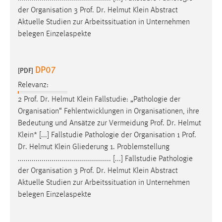
Zweck:
der Organisation 3
Prof
.
Dr
. Helmut Klein Abstract
Dieser Cookie ist notwendig um sich an der Website
Aktuelle Studien zur Arbeitssituation in Unternehmen
einloggen zu können.
belegen Einzelaspekte
Cookie Laufzeit:
24 Stunden
DP07
[PDF]
Relevanz:
STATISTIK
2
Prof
.
Dr
. Helmut Klein Fallstudie: „Pathologie der
Organisation“ Fehlentwicklungen in Organisationen, ihre
Statistik Cookies erfassen Informationen anonym.
Bedeutung und Ansätze zur Vermeidung
Prof
.
Dr
. Helmut
Diese Informationen helfen uns zu verstehen, wie
Klein* [...] Fallstudie Pathologie der Organisation 1
Prof
.
unsere Besucher unsere Website nutzen.
Dr
. Helmut Klein Gliederung 1. Problemstellung
............................................... [...] Fallstudie Pathologie
Matomo
der Organisation 3
Prof
.
Dr
. Helmut Klein Abstract
Name:
Aktuelle Studien zur Arbeitssituation in Unternehmen
_pk_ref, _pk_cvar, _pk_id, _pk_ses
belegen Einzelaspekte
Zweck:
Zugriffsstatistik