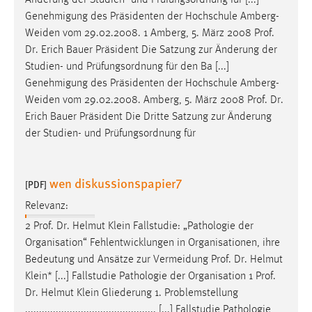
Änderung der Studien- und Prüfungsordnung für [...]
30 Tage
Genehmigung des Präsidenten der Hochschule Amberg-
Weiden vom 29.02.2008. 1 Amberg, 5. März 2008
Prof
.
Chat
Dr
. Erich Bauer Präsident Die Satzung zur Änderung der
Studien- und Prüfungsordnung für den Ba [...]
Name:
Genehmigung des Präsidenten der Hochschule Amberg-
MibewSessionID, MIBEW_UserID, mibew_locale, mibew-
Weiden vom 29.02.2008. Amberg, 5. März 2008
Prof
.
Dr
.
chat-frame-style-5e9dbeb1811c0446
Erich Bauer Präsident Die Dritte Satzung zur Änderung
Zweck:
der Studien- und Prüfungsordnung für
Wird benötigt um die Chatfunktion nutzen zu können.
Cookie Laufzeit:
wen diskussionspapier7
[PDF]
MibewSessionID, mibew-chat-frame-style-
5e9dbeb1811c0446 = Sitzungslaufzeit, mibew_locale = 3
Relevanz:
Jahre, MIBEW_UserID = 1 Jahr
2
Prof
.
Dr
. Helmut Klein Fallstudie: „Pathologie der
Organisation“ Fehlentwicklungen in Organisationen, ihre
Login
Bedeutung und Ansätze zur Vermeidung
Prof
.
Dr
. Helmut
Klein* [...] Fallstudie Pathologie der Organisation 1
Prof
.
Name:
Dr
. Helmut Klein Gliederung 1. Problemstellung
fe_user, be_user, be_lastLoginProvider
............................................... [...] Fallstudie Pathologie