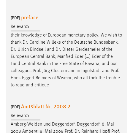
EXTERNE MEDIEN
Um Inhalte von Videoplattformen und Social Media
preface
[PDF]
Plattformen anzeigen zu können, werden von diesen
externen Medien Cookies gesetzt.
Relevanz:
their knowledge of European monetary policy. We wish to
YouTube
thank
Dr
. Caroline Willeke of the Deutsche Bundesbank,
Dr
. Ulrich Bindseil and
Dr
. Dieter Gerdesmeier of the
European Central Bank, Manfred Eder [...] Eder of the
Vimeo
Land Central Bank in the Free State of Bavaria, and our
colleagues
Prof
. Jörg Clostermann in Ingolstadt and
Prof
.
Hans-Eggert Reimers of Wismar, who all took the trouble
to read and critique
Amtsblatt Nr. 2008 2
[PDF]
Relevanz:
Amberg-Weiden und Deggendorf. Deggendorf, 8. Mai
2008 Amberg, 8. Mai 2008
Prof
.
Dr
. Reinhard Höpfl
Prof
.