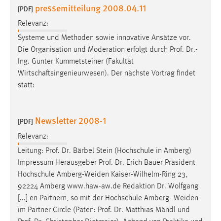
pressemitteilung 2008.04.11
[PDF]
Cookie Laufzeit:
Relevanz:
Max. 13 Monate
Systeme und Methoden sowie innovative Ansätze vor.
Die Organisation und Moderation erfolgt durch
Prof
.
Dr
.-
Ing. Günter Kummetsteiner (Fakultät
MARKETING
Wirtschaftsingenieurwesen). Der nächste Vortrag findet
Marketing Cookies werden von Drittanbietern
statt:
verwendet, um personalisierte Werbung anzuzeigen.
Sie tun dies, indem sie Besucher über Websites
Newsletter 2008-1
hinweg verfolgen.
[PDF]
Relevanz:
Google Ads
Leitung:
Prof
.
Dr
. Bärbel Stein (Hochschule in Amberg)
Name:
Impressum Herausgeber
Prof
.
Dr
. Erich Bauer Präsident
_gcl_au
Hochschule Amberg-Weiden Kaiser-Wilhelm-Ring 23,
92224 Amberg www.haw-aw.de Redaktion
Dr
. Wolfgang
Anbieter:
[...] en Partnern, so mit der Hochschule Amberg- Weiden
Google Ireland Limited
im Partner Circle (Paten:
Prof
.
Dr
. Matthias Mändl und
Zweck: