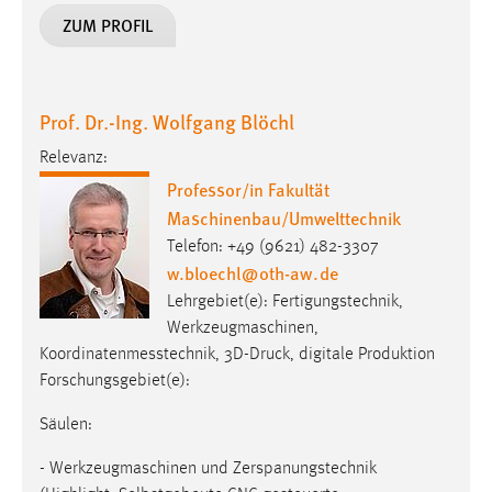
Zweck:
ZUM PROFIL
Dieser Cookie ist notwendig um sich an der Website
einloggen zu können.
Cookie Laufzeit:
Prof. Dr.-Ing. Wolfgang Blöchl
24 Stunden
Relevanz:
Professor/in Fakultät
Maschinenbau/Umwelttechnik
STATISTIK
Telefon: +49 (9621) 482-3307
Statistik Cookies erfassen Informationen anonym.
w.bloechl
@
oth-aw
.
de
Diese Informationen helfen uns zu verstehen, wie
Lehrgebiet(e): Fertigungstechnik,
unsere Besucher unsere Website nutzen.
Werkzeugmaschinen,
Koordinatenmesstechnik, 3D-Druck, digitale Produktion
Matomo
Forschungsgebiet(e):
Name:
Säulen:
_pk_ref, _pk_cvar, _pk_id, _pk_ses
Zweck:
- Werkzeugmaschinen und Zerspanungstechnik
Zugriffsstatistik