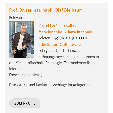
1 Jahr
Prof. Dr. rer. nat. habil. Olaf Bleibaum
Relevanz:
Performance
Professor/in Fakultät
Name:
Maschinenbau/Umwelttechnik
staticfilecache
Telefon: +49 (9621) 482-3338
o.bleibaum
@
oth-aw
.
de
Zweck:
Für performante Seitenauslieferung wird in diesem Cookie
Lehrgebiet(e): Technische
gespeichert, ob man eingeloggt ist.
Strömungsmechanik, Simulationen in
der Kunststofftechnik, Rheologie, Thermodynamik,
Sprachpräferenz
Informatik
Forschungsgebiet(e):
Name:
site-language-preference
Druckstöße und Kavitationsschläge im Anlagenbau
Zweck:
Das Cookie speichert die gewählte Sprache der Website.
ZUM PROFIL
Cookie Laufzeit: