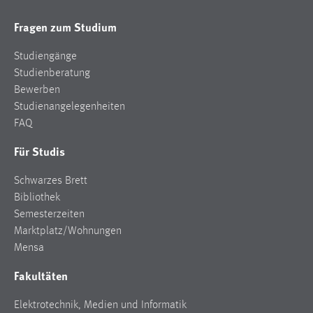
EXTERNE MEDIEN
Fragen zum Studium
Um Inhalte von Videoplattformen und Social Media
Plattformen anzeigen zu können, werden von diesen
Studiengänge
externen Medien Cookies gesetzt.
Studienberatung
Bewerben
YouTube
Studienangelegenheiten
FAQ
Vimeo
Für Studis
Schwarzes Brett
Bibliothek
Semesterzeiten
Marktplatz/Wohnungen
Mensa
Fakultäten
Elektrotechnik, Medien und Informatik