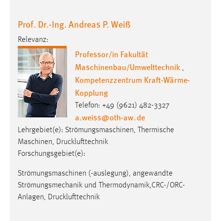
30 Tage
Prof. Dr.-Ing. Andreas P. Weiß
Chat
Relevanz:
Name:
Professor/in Fakultät
MibewSessionID, MIBEW_UserID, mibew_locale, mibew-
Maschinenbau/Umwelttechnik
,
chat-frame-style-5e9dbeb1811c0446
Kompetenzzentrum Kraft-Wärme-
Zweck:
Kopplung
Wird benötigt um die Chatfunktion nutzen zu können.
Telefon: +49 (9621) 482-3327
a.weiss
@
oth-aw
.
de
Cookie Laufzeit:
Lehrgebiet(e): Strömungsmaschinen, Thermische
MibewSessionID, mibew-chat-frame-style-
5e9dbeb1811c0446 = Sitzungslaufzeit, mibew_locale = 3
Maschinen, Drucklufttechnik
Jahre, MIBEW_UserID = 1 Jahr
Forschungsgebiet(e):
Strömungsmaschinen (-auslegung), angewandte
Login
Strömungsmechanik und Thermodynamik,CRC-/ORC-
Anlagen, Drucklufttechnik
Name:
fe_user, be_user, be_lastLoginProvider