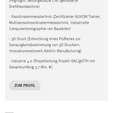
(Highlight: Selbstgebaute CNC-gesteuerte
Drehfräsmaschine)
Cookie Laufzeit:
Max. 13 Monate
- Koordinatenmesstechnik (Zertifizierter AUKOM Trainer,
Multisensorkoordinatenmesstechnik, Industrielle
Computertomographie von Bauteilen)
MARKETING
- 3D Druck (Entwicklung eines Prüfteiles zur
Marketing Cookies werden von Drittanbietern
Genauigkeitsbestimmung von 3D-Druckern,
verwendet, um personalisierte Werbung anzuzeigen.
Innovationsnetzwerk Additiv Manufacturing)
Sie tun dies, indem sie Besucher über Websites
hinweg verfolgen.
- Industrie 4.0 (Projektleitung Projekt ISAC@OTH mit
Gesamtumfang 3,7 Mio. €)
Google Ads
Name:
ZUM PROFIL
_gcl_au
Anbieter:
Google Ireland Limited
Zweck: