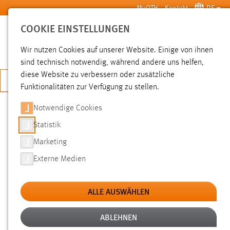
Zum Hauptinhalt springen
MyOTH
Kontakt
DE
COOKIE EINSTELLUNGEN
SUCHE
Wir nutzen Cookies auf unserer Website. Einige von ihnen
sind technisch notwendig, während andere uns helfen,
diese Website zu verbessern oder zusätzliche
JETZT BEWERBEN
Funktionalitäten zur Verfügung zu stellen.
Notwendige Cookies
SUCHE
Statistik
Marketing
FILTER
Externe Medien
Typ
ALLE AUSWÄHLEN
Erstellungsdatum
ABLEHNEN