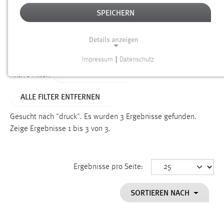
SPEICHERN
Alter
Details anzeigen
SUCHEN
Impressum
|
Datenschutz
NOTWENDIGE COOKIES
TYP: PERSONEN
Aktive Filter:
Notwendige Cookies ermöglichen grundlegende
ALLE FILTER ENTFERNEN
Funktionen und sind für die einwandfreie Funktion der
Website erforderlich.
Gesucht nach "druck".
Es wurden 3 Ergebnisse gefunden.
Zeige Ergebnisse 1 bis 3 von 3.
Einverständnis
Name:
cookie_consent
Ergebnisse pro Seite:
Zweck:
SORTIEREN NACH
Dieser Cookie speichert die ausgewählten Einverständnis-
Optionen des Benutzers
Cookie Laufzeit: