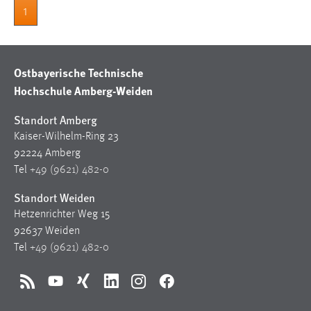
1
Conversion-Tracking
Cookie Laufzeit:
3 Monate
Ostbayerische Technische
Hochschule Amberg-Weiden
Facebook Pixel
Standort Amberg
Name:
Kaiser-Wilhelm-Ring 23
_fbp
92224 Amberg
Anbieter:
Tel
+49 (9621) 482-0
Facebook
Standort Weiden
Zweck:
Hetzenrichter Weg 15
Conversion-Tracking
92637 Weiden
Cookie Laufzeit:
Tel
+49 (9621) 482-0
3 Monate
RSS
YouTube
Xing
LinkedIn
Instagram
Facebook