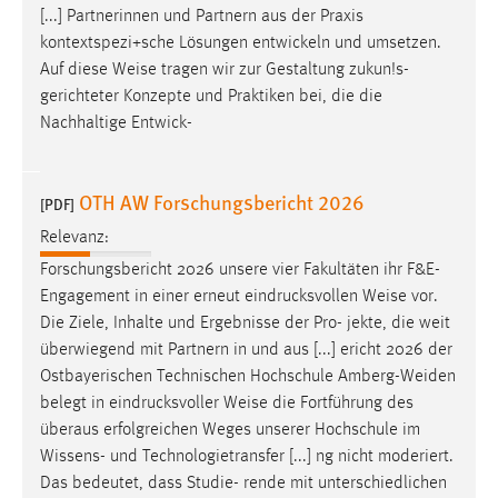
[...] Partnerinnen und Partnern aus der Praxis
Zweck:
kontextspezi+sche Lösungen entwickeln und umsetzen.
Dieser Cookie ist notwendig um sich an der Website
einloggen zu können.
Auf diese
Weise
tragen wir zur Gestaltung zukun!s-
gerichteter Konzepte und Praktiken bei, die die
Cookie Laufzeit:
Nachhaltige Entwick-
24 Stunden
OTH AW Forschungsbericht 2026
[PDF]
STATISTIK
Relevanz:
Statistik Cookies erfassen Informationen anonym.
Forschungsbericht 2026 unsere vier Fakultäten ihr F&E-
Diese Informationen helfen uns zu verstehen, wie
Engagement in einer erneut eindrucksvollen
Weise
vor.
unsere Besucher unsere Website nutzen.
Die Ziele, Inhalte und Ergebnisse der Pro- jekte, die weit
überwiegend mit Partnern in und aus [...] ericht 2026 der
Matomo
Ostbayerischen Technischen Hochschule Amberg-Weiden
belegt in eindrucksvoller
Weise
die Fortführung des
Name:
überaus erfolgreichen Weges unserer Hochschule im
_pk_ref, _pk_cvar, _pk_id, _pk_ses
Wissens- und Technologietransfer [...] ng nicht moderiert.
Zweck:
Das bedeutet, dass Studie- rende mit unterschiedlichen
Zugriffsstatistik