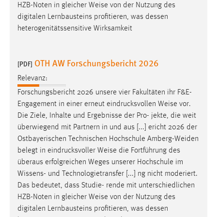
HZB-Noten in gleicher
Weise
von der Nutzung des
Cookie Laufzeit:
digitalen Lernbausteins profitieren, was dessen
Max. 13 Monate
heterogenitätssensitive Wirksamkeit
OTH AW Forschungsbericht 2026
[PDF]
MARKETING
Relevanz:
Marketing Cookies werden von Drittanbietern
Forschungsbericht 2026 unsere vier Fakultäten ihr F&E-
verwendet, um personalisierte Werbung anzuzeigen.
Engagement in einer erneut eindrucksvollen
Weise
vor.
Sie tun dies, indem sie Besucher über Websites
Die Ziele, Inhalte und Ergebnisse der Pro- jekte, die weit
hinweg verfolgen.
überwiegend mit Partnern in und aus [...] ericht 2026 der
Google Ads
Ostbayerischen Technischen Hochschule Amberg-Weiden
belegt in eindrucksvoller
Weise
die Fortführung des
Name:
überaus erfolgreichen Weges unserer Hochschule im
_gcl_au
Wissens- und Technologietransfer [...] ng nicht moderiert.
Das bedeutet, dass Studie- rende mit unterschiedlichen
Anbieter:
HZB-Noten in gleicher
Weise
von der Nutzung des
Google Ireland Limited
digitalen Lernbausteins profitieren, was dessen
Zweck: