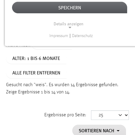
SPEICHERN
Alter
Details anzeigen
SUCHEN
Impressum
|
Datenschutz
NOTWENDIGE COOKIES
TYP: DATEIEN
Aktive Filter:
Notwendige Cookies ermöglichen grundlegende
ALTER: 1 BIS 6 MONATE
Funktionen und sind für die einwandfreie Funktion der
Website erforderlich.
ALLE FILTER ENTFERNEN
Einverständnis
Gesucht nach "weis".
Es wurden 14 Ergebnisse gefunden.
Name:
Zeige Ergebnisse 1 bis 14 von 14.
cookie_consent
Zweck:
Ergebnisse pro Seite:
Dieser Cookie speichert die ausgewählten Einverständnis-
Optionen des Benutzers
SORTIEREN NACH
Cookie Laufzeit: