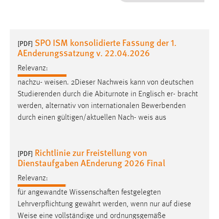
1 Jahr
Performance
SPO ISM konsolidierte Fassung der 1.
[PDF]
AEnderungssatzung v. 22.04.2026
Name:
staticfilecache
Relevanz:
nachzu-
weisen
. 2Dieser Nachweis kann von deutschen
Zweck:
Studierenden durch die Abiturnote in Englisch er- bracht
Für performante Seitenauslieferung wird in diesem Cookie
werden, alternativ von internationalen Bewerbenden
gespeichert, ob man eingeloggt ist.
durch einen gültigen/aktuellen Nach-
weis
aus
Sprachpräferenz
Richtlinie zur Freistellung von
[PDF]
Name:
Dienstaufgaben AEnderung 2026 Final
site-language-preference
Relevanz:
Zweck:
für angewandte Wissenschaften festgelegten
Das Cookie speichert die gewählte Sprache der Website.
Lehrverpflichtung gewährt werden, wenn nur auf diese
Cookie Laufzeit:
Weise
eine vollständige und ordnungsgemäße