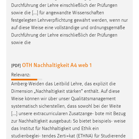
30 Tage
Durchführung der Lehre einschließlich der Prüfungen
sowie die [...] für angewandte Wissenschaften
Chat
festgelegten Lehrverpflichtung gewährt werden, wenn nur
auf diese
Weise
eine vollständige und ordnungsgemäße
Name:
Durchführung der Lehre einschließlich der Prüfungen
MibewSessionID, MIBEW_UserID, mibew_locale, mibew-
sowie die
chat-frame-style-5e9dbeb1811c0446
Zweck:
OTH Nachhaltigkeit A4 web 1
Wird benötigt um die Chatfunktion nutzen zu können.
[PDF]
Relevanz:
Cookie Laufzeit:
MibewSessionID, mibew-chat-frame-style-
Amberg-Weiden das Leitbild Lehre, das explizit die
5e9dbeb1811c0446 = Sitzungslaufzeit, mibew_locale = 3
Dimension „Nachhaltigkeit stärken“ enthält. Auf diese
Jahre, MIBEW_UserID = 1 Jahr
Weise
können wir über unser Qualitätsmanagement
systematisch sicherstellen, dass sowohl bei der Weite
Login
[...] unsere extracurricularen Zusatzange- bote mit Bezug
zur Nachhaltigkeit ausgebaut: So bietet beispiels-
weise
Name:
das Institut für Nachhaltigkeit und Ethik ein
fe_user, be_user, be_lastLoginProvider
studienbeglei- tendes Zerti+kat (ETHNA) für Studierende