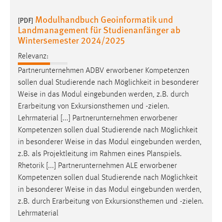
EXTERNE MEDIEN
Modulhandbuch Geoinformatik und
[PDF]
Um Inhalte von Videoplattformen und Social Media
Landmanagement für Studienanfänger ab
Plattformen anzeigen zu können, werden von diesen
Wintersemester 2024/2025
externen Medien Cookies gesetzt.
Relevanz:
YouTube
Partnerunternehmen ADBV erworbener Kompetenzen
sollen dual Studierende nach Möglichkeit in besonderer
Weise
in das Modul eingebunden werden, z.B. durch
Vimeo
Erarbeitung von Exkursionsthemen und -zielen.
Lehrmaterial [...] Partnerunternehmen erworbener
Kompetenzen sollen dual Studierende nach Möglichkeit
in besonderer
Weise
in das Modul eingebunden werden,
z.B. als Projektleitung im Rahmen eines Planspiels.
Rhetorik [...] Partnerunternehmen ALE erworbener
Kompetenzen sollen dual Studierende nach Möglichkeit
in besonderer
Weise
in das Modul eingebunden werden,
z.B. durch Erarbeitung von Exkursionsthemen und -zielen.
Lehrmaterial