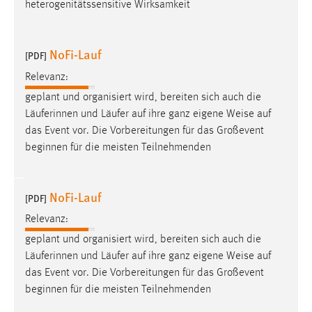
heterogenitätssensitive Wirksamkeit
Conversion-Tracking
Cookie Laufzeit:
NoFi-Lauf
[PDF]
3 Monate
Relevanz:
Facebook Pixel
geplant und organisiert wird, bereiten sich auch die
Läuferinnen und Läufer auf ihre ganz eigene
Weise
auf
Name:
das Event vor. Die Vorbereitungen für das Großevent
_fbp
beginnen für die meisten Teilnehmenden
Anbieter:
Facebook
NoFi-Lauf
[PDF]
Zweck:
Relevanz:
Conversion-Tracking
geplant und organisiert wird, bereiten sich auch die
Cookie Laufzeit:
Läuferinnen und Läufer auf ihre ganz eigene
Weise
auf
3 Monate
das Event vor. Die Vorbereitungen für das Großevent
beginnen für die meisten Teilnehmenden