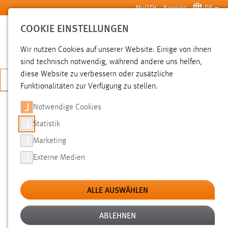
Zum Hauptinhalt springen
MyOTH
Kontakt
DE
COOKIE EINSTELLUNGEN
SUCHE
Wir nutzen Cookies auf unserer Website. Einige von ihnen
sind technisch notwendig, während andere uns helfen,
diese Website zu verbessern oder zusätzliche
JETZT BEWERBEN
Funktionalitäten zur Verfügung zu stellen.
Notwendige Cookies
SUCHE
Statistik
Marketing
FILTER
Externe Medien
Typ
ALLE AUSWÄHLEN
Erstellungsdatum
ABLEHNEN