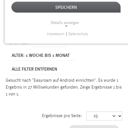
SPEICHERN
Alter
Details anzeigen
SUCHEN
Impressum
|
Datenschutz
NOTWENDIGE COOKIES
TYP: DATEIEN
Aktive Filter:
Notwendige Cookies ermöglichen grundlegende
ALTER: 1 WOCHE BIS 1 MONAT
Funktionen und sind für die einwandfreie Funktion der
Website erforderlich.
ALLE FILTER ENTFERNEN
Einverständnis
Gesucht nach "Easyroam auf Android einrichten".
Es wurde 1
Name:
Ergebnis in 27 Millisekunden gefunden.
Zeige Ergebnisse 1 bis
cookie_consent
1 von 1.
Zweck:
Dieser Cookie speichert die ausgewählten Einverständnis-
Ergebnisse pro Seite:
Optionen des Benutzers
Cookie Laufzeit: