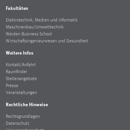
Fakultäten
Cookie Laufzeit:
Max. 13 Monate
Elektrotechnik, Medien und Informatik
Maschinenbau/Umwelttechnik
Weiden Business School
MARKETING
Wirtschaftsingenieurwesen und Gesundheit
Marketing Cookies werden von Drittanbietern
Weitere Infos
verwendet, um personalisierte Werbung anzuzeigen.
Sie tun dies, indem sie Besucher über Websites
Kontakt/Anfahrt
hinweg verfolgen.
Raumfinder
Stellenangebote
Google Ads
Presse
Veranstaltungen
Name:
_gcl_au
Rechtliche Hinweise
Anbieter:
Rechtsgrundlagen
Google Ireland Limited
Datenschutz
Zweck: