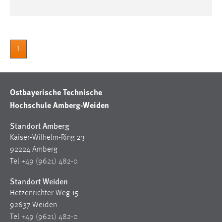
30 Tage
Chat
1
Name:
MibewSessionID, MIBEW_UserID, mibew_locale, mibew-
chat-frame-style-5e9dbeb1811c0446
Ostbayerische Technische
Zweck:
Wird benötigt um die Chatfunktion nutzen zu können.
Hochschule Amberg-Weiden
Cookie Laufzeit:
Standort Amberg
MibewSessionID, mibew-chat-frame-style-
Kaiser-Wilhelm-Ring 23
5e9dbeb1811c0446 = Sitzungslaufzeit, mibew_locale = 3
92224 Amberg
Jahre, MIBEW_UserID = 1 Jahr
Tel
+49 (9621) 482-0
Standort Weiden
Login
Hetzenrichter Weg 15
Name:
92637 Weiden
fe_user, be_user, be_lastLoginProvider
Tel
+49 (9621) 482-0