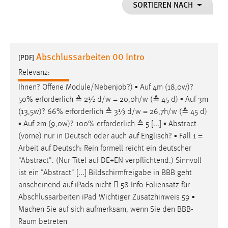
SORTIEREN NACH
1 Jahr
Performance
Abschlussarbeiten 00 Intro
[PDF]
Name:
staticfilecache
Relevanz:
Ihnen? Offene Module/Nebenjob?) ▪
Auf
4m (18,0w)?
Zweck:
50% erforderlich ≙ 2½ d/w = 20,0h/w (≙ 45 d) ▪
Auf
3m
Für performante Seitenauslieferung wird in diesem Cookie
gespeichert, ob man eingeloggt ist.
(13,5w)? 66% erforderlich ≙ 3⅓ d/w = 26,7h/w (≙ 45 d)
▪
Auf
2m (9,0w)? 100% erforderlich ≙ 5 [...] ▪ Abstract
(vorne) nur in Deutsch oder auch
auf
Englisch? ▪ Fall 1 =
Sprachpräferenz
Arbeit
auf
Deutsch: Rein formell reicht ein deutscher
Name:
"Abstract". (Nur Titel
auf
DE+EN verpflichtend.) Sinnvoll
site-language-preference
ist ein "Abstract" [...] Bildschirmfreigabe in BBB geht
anscheinend
auf
iPads nicht  58 Info-Foliensatz für
Zweck:
Abschlussarbeiten iPad Wichtiger Zusatzhinweis 59 ▪
Das Cookie speichert die gewählte Sprache der Website.
Machen Sie
auf
sich aufmerksam, wenn Sie den BBB-
Cookie Laufzeit:
Raum betreten