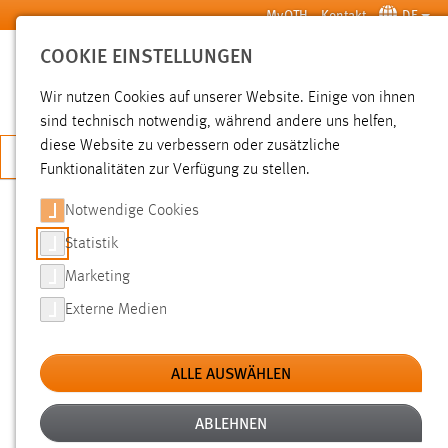
Zum Hauptinhalt springen
MyOTH
Kontakt
DE
COOKIE EINSTELLUNGEN
SUCHE
Wir nutzen Cookies auf unserer Website. Einige von ihnen
sind technisch notwendig, während andere uns helfen,
diese Website zu verbessern oder zusätzliche
JETZT BEWERBEN
Funktionalitäten zur Verfügung zu stellen.
Notwendige Cookies
SUCHE
Statistik
Marketing
FILTER
Externe Medien
Typ
ALLE AUSWÄHLEN
Erstellungsdatum
ABLEHNEN