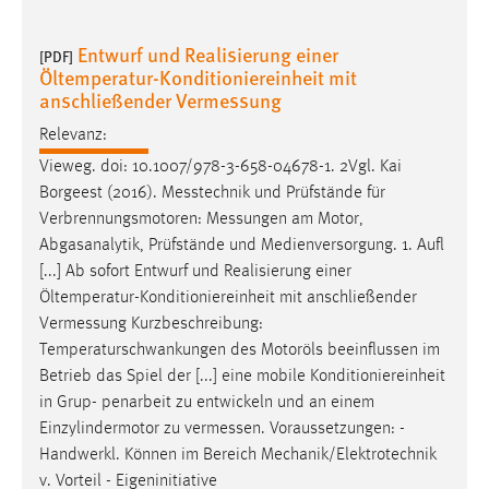
30 Tage
Entwurf und Realisierung einer
[PDF]
Chat
Öltemperatur-Konditioniereinheit mit
anschließender Vermessung
Name:
Relevanz:
MibewSessionID, MIBEW_UserID, mibew_locale, mibew-
chat-frame-style-5e9dbeb1811c0446
Vieweg. doi: 10.1007/978-3-658-04678-1. 2Vgl. Kai
Borgeest (2016).
Messtechnik
und Prüfstände für
Zweck:
Verbrennungsmotoren:
Messungen
am Motor,
Wird benötigt um die Chatfunktion nutzen zu können.
Abgasanalytik, Prüfstände und Medienversorgung. 1. Aufl
Cookie Laufzeit:
[...] Ab sofort Entwurf und Realisierung einer
MibewSessionID, mibew-chat-frame-style-
Öltemperatur-Konditioniereinheit mit anschließender
5e9dbeb1811c0446 = Sitzungslaufzeit, mibew_locale = 3
Vermessung
Kurzbeschreibung:
Jahre, MIBEW_UserID = 1 Jahr
Temperaturschwankungen des Motoröls beeinflussen im
Betrieb das Spiel der [...] eine mobile Konditioniereinheit
Login
in Grup- penarbeit zu entwickeln und an einem
Einzylindermotor zu
vermessen
. Voraussetzungen: -
Name:
Handwerkl. Können im Bereich Mechanik/Elektrotechnik
fe_user, be_user, be_lastLoginProvider
v. Vorteil - Eigeninitiative