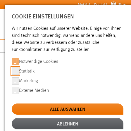
Zum Hauptinhalt springen
MyOTH
Kontakt
DE
COOKIE EINSTELLUNGEN
SUCHE
Wir nutzen Cookies auf unserer Website. Einige von ihnen
sind technisch notwendig, während andere uns helfen,
diese Website zu verbessern oder zusätzliche
JETZT BEWERBEN
Funktionalitäten zur Verfügung zu stellen.
Notwendige Cookies
SUCHE
Statistik
Marketing
FILTER
Externe Medien
Typ
ALLE AUSWÄHLEN
Erstellungsdatum
ABLEHNEN