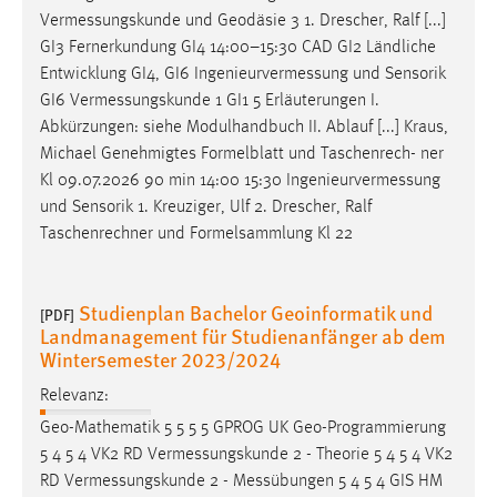
Vermessungskunde
und Geodäsie 3 1. Drescher, Ralf [...]
GI3 Fernerkundung GI4 14:00–15:30 CAD GI2 Ländliche
Entwicklung GI4, GI6
Ingenieurvermessung
und Sensorik
GI6
Vermessungskunde
1 GI1 5 Erläuterungen I.
Abkürzungen: siehe Modulhandbuch II. Ablauf [...] Kraus,
Michael Genehmigtes Formelblatt und Taschenrech- ner
Kl 09.07.2026 90 min 14:00 15:30
Ingenieurvermessung
und Sensorik 1. Kreuziger, Ulf 2. Drescher, Ralf
Taschenrechner und Formelsammlung Kl 22
Studienplan Bachelor Geoinformatik und
[PDF]
Landmanagement für Studienanfänger ab dem
Wintersemester 2023/2024
Relevanz:
Geo-Mathematik 5 5 5 5 GPROG UK Geo-Programmierung
5 4 5 4 VK2 RD
Vermessungskunde
2 - Theorie 5 4 5 4 VK2
RD
Vermessungskunde
2 -
Messübungen
5 4 5 4 GIS HM