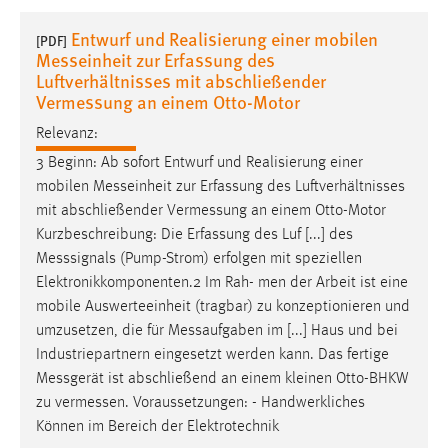
1 Jahr
Entwurf und Realisierung einer mobilen
[PDF]
Messeinheit zur Erfassung des
Performance
Luftverhältnisses mit abschließender
Vermessung an einem Otto-Motor
Name:
Relevanz:
staticfilecache
3 Beginn: Ab sofort Entwurf und Realisierung einer
Zweck:
mobilen
Messeinheit
zur Erfassung des Luftverhältnisses
Für performante Seitenauslieferung wird in diesem Cookie
mit abschließender
Vermessung
an einem Otto-Motor
gespeichert, ob man eingeloggt ist.
Kurzbeschreibung: Die Erfassung des Luf [...] des
Messsignals
(Pump-Strom) erfolgen mit speziellen
Sprachpräferenz
Elektronikkomponenten.2 Im Rah- men der Arbeit ist eine
mobile Auswerteeinheit (tragbar) zu konzeptionieren und
Name:
umzusetzen, die für
Messaufgaben
im [...] Haus und bei
site-language-preference
Industriepartnern eingesetzt werden kann. Das fertige
Zweck:
Messgerät
ist abschließend an einem kleinen Otto-BHKW
Das Cookie speichert die gewählte Sprache der Website.
zu
vermessen
. Voraussetzungen: - Handwerkliches
Können im Bereich der Elektrotechnik
Cookie Laufzeit: