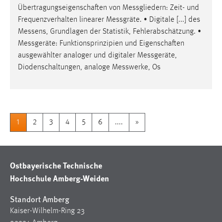
Übertragungseigenschaften von
Messgliedern
: Zeit- und
Frequenzverhalten linearer
Messgräte
. • Digitale [...] des
Messens
, Grundlagen der Statistik, Fehlerabschätzung. •
Messgeräte
: Funktionsprinzipien und Eigenschaften
ausgewählter analoger und digitaler
Messgeräte
,
Diodenschaltungen, analoge
Messwerke
, Os
1
2
3
4
5
6
....
»
Ostbayerische Technische
Hochschule Amberg-Weiden
Standort Amberg
Kaiser-Wilhelm-Ring 23