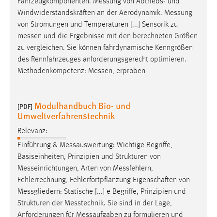
Fahrzeugkomponenten.
Messung
von Abtriebs- und
Windwiderstandskräften an der Aerodynamik.
Messung
von Strömungen und Temperaturen [...] Sensorik zu
messen
und die Ergebnisse mit den berechneten Größen
zu vergleichen. Sie können fahrdynamische Kenngrößen
des Rennfahrzeuges anforderungsgerecht optimieren.
Methodenkompetenz:
Messen
, erproben
Modulhandbuch Bio- und
[PDF]
Umweltverfahrenstechnik
Relevanz:
Einführung &
Messauswertung
: Wichtige Begriffe,
Basiseinheiten, Prinzipien und Strukturen von
Messeinrichtungen
, Arten von
Messfehlern
,
Fehlerrechnung, Fehlerfortpflanzung Eigenschaften von
Messgliedern
: Statische [...] e Begriffe, Prinzipien und
Strukturen der
Messtechnik
. Sie sind in der Lage,
Anforderungen für
Messaufgaben
zu formulieren und