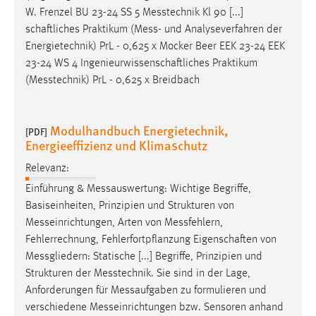
W. Frenzel BU 23-24 SS 5
Messtechnik
Kl 90 [...]
schaftliches Praktikum (
Mess
- und Analyseverfahren der
Energietechnik) PrL - 0,625 x Mocker Beer EEK 23-24 EEK
23-24 WS 4 Ingenieurwissenschaftliches Praktikum
(
Messtechnik
) PrL - 0,625 x Breidbach
Modulhandbuch Energietechnik,
[PDF]
Energieeffizienz und Klimaschutz
Relevanz:
Einführung &
Messauswertung
: Wichtige Begriffe,
Basiseinheiten, Prinzipien und Strukturen von
Messeinrichtungen
, Arten von
Messfehlern
,
Fehlerrechnung, Fehlerfortpflanzung Eigenschaften von
Messgliedern
: Statische [...] Begriffe, Prinzipien und
Strukturen der
Messtechnik
. Sie sind in der Lage,
Anforderungen für
Messaufgaben
zu formulieren und
verschiedene
Messeinrichtungen
bzw. Sensoren anhand