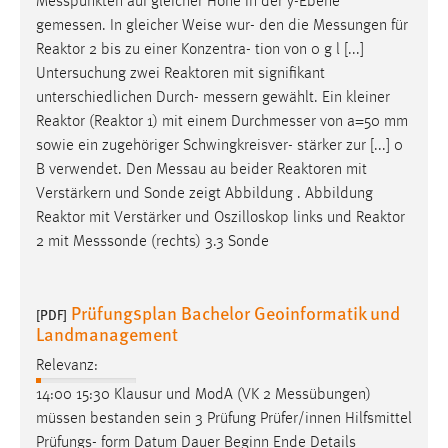
Messpunkten
auf gleicher Höhe in der y-Ebene
gemessen
. In gleicher Weise wur- den die
Messungen
für
Reaktor 2 bis zu einer Konzentra- tion von 0 g l [...]
Untersuchung zwei Reaktoren mit signifikant
unterschiedlichen Durch-
messern
gewählt. Ein kleiner
Reaktor (Reaktor 1) mit einem
Durchmesser
von a=50 mm
sowie ein zugehöriger Schwingkreisver- stärker zur [...] 0
B verwendet. Den
Messau
au beider Reaktoren mit
Verstärkern und Sonde zeigt Abbildung . Abbildung
Reaktor mit Verstärker und Oszilloskop links und Reaktor
2 mit
Messsonde
(rechts) 3.3 Sonde
Prüfungsplan Bachelor Geoinformatik und
[PDF]
Landmanagement
Relevanz:
14:00 15:30 Klausur und ModA (VK 2
Messübungen
)
müssen bestanden sein 3 Prüfung Prüfer/innen Hilfsmittel
Prüfungs- form Datum Dauer Beginn Ende Details