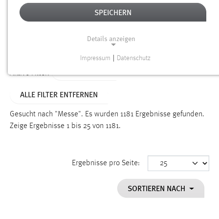
SPEICHERN
Alter
Details anzeigen
SUCHEN
Impressum
|
Datenschutz
NOTWENDIGE COOKIES
TYP: DATEIEN
Aktive Filter:
Notwendige Cookies ermöglichen grundlegende
ALLE FILTER ENTFERNEN
Funktionen und sind für die einwandfreie Funktion der
Website erforderlich.
Gesucht nach "Messe".
Es wurden 1181 Ergebnisse gefunden.
Zeige Ergebnisse 1 bis 25 von 1181.
Einverständnis
Name:
cookie_consent
Ergebnisse pro Seite:
Zweck:
SORTIEREN NACH
Dieser Cookie speichert die ausgewählten Einverständnis-
Optionen des Benutzers
Cookie Laufzeit: