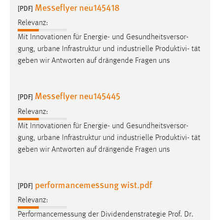
EXTERNE MEDIEN
Messeflyer neu145418
[PDF]
Um Inhalte von Videoplattformen und Social Media
Relevanz:
Plattformen anzeigen zu können, werden von diesen
Mit Innovationen für Energie- und Gesundheitsversor-
externen Medien Cookies gesetzt.
gung, urbane Infrastruktur und industrielle Produktivi- tät
geben wir Antworten auf drängende Fragen uns
YouTube
Messeflyer neu145445
Vimeo
[PDF]
Relevanz:
Mit Innovationen für Energie- und Gesundheitsversor-
gung, urbane Infrastruktur und industrielle Produktivi- tät
geben wir Antworten auf drängende Fragen uns
performancemessung wist.pdf
[PDF]
Relevanz:
Performancemessung
der Dividendenstrategie Prof. Dr.