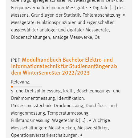
Übertragungseigenschaften von
Messgliedern
: Zeit- und
Frequenzverhalten linearer
Messgräte
. • Digitale [...] des
Messens
, Grundlagen der Statistik, Fehlerabschätzung. •
Messgeräte
: Funktionsprinzipien und Eigenschaften
ausgewählter analoger und digitaler
Messgeräte
,
Diodenschaltungen, analoge
Messwerke
, Os
Modulhandbuch Bachelor Elektro-und
[PDF]
Informationstechnik für Studienanfänger ab
dem Wintersemester 2022/2023
Relevanz:
s- und
Drehzahlmessung
, Kraft-, Beschleunigungs- und
Drehmomentmessung
, Identifikation.
Prozessmesstechnik
:
Druckmessung
, Durchfluss- und
Mengenmessung
,
Temperaturmessung
,
Füllstandsmessung
, Wägetechnik [...] . • Wichtige
Messschaltungen
:
Messbrücken
,
Messverstärker
,
Operationsverstärkerschaltungen. •