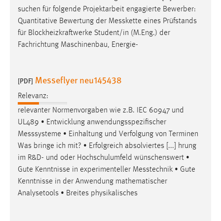
suchen für folgende Projektarbeit engagierte Bewerber:
Conversion-Tracking
Quantitative Bewertung der
Messkette
eines Prüfstands
Cookie Laufzeit:
für Blockheizkraftwerke Student/in (M.Eng.) der
3 Monate
Fachrichtung Maschinenbau, Energie-
Facebook Pixel
Messeflyer neu145438
[PDF]
Name:
Relevanz:
_fbp
relevanter Normenvorgaben wie z.B. IEC 60947 und
Anbieter:
UL489 • Entwicklung anwendungsspezifischer
Facebook
Messsysteme
• Einhaltung und Verfolgung von Terminen
Zweck:
Was bringe ich mit? • Erfolgreich absolviertes [...] hrung
Conversion-Tracking
im R&D- und oder Hochschulumfeld wünschenswert •
Gute Kenntnisse in experimenteller
Messtechnik
• Gute
Cookie Laufzeit:
Kenntnisse in der Anwendung mathematischer
3 Monate
Analysetools • Breites physikalisches