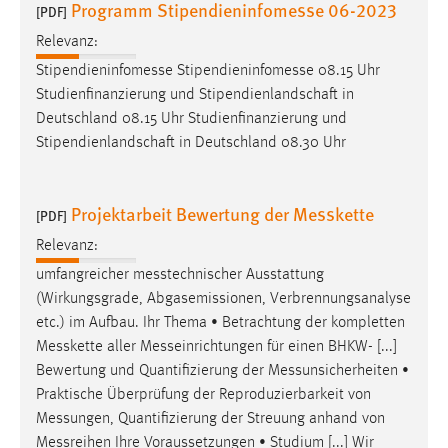
Programm Stipendieninfomesse 06-2023
[PDF]
Cookie Laufzeit:
Relevanz:
Max. 13 Monate
Stipendieninfomesse
Stipendieninfomesse
08.15 Uhr
Studienfinanzierung und Stipendienlandschaft in
Deutschland 08.15 Uhr Studienfinanzierung und
MARKETING
Stipendienlandschaft in Deutschland 08.30 Uhr
Marketing Cookies werden von Drittanbietern
verwendet, um personalisierte Werbung anzuzeigen.
Projektarbeit Bewertung der Messkette
[PDF]
Sie tun dies, indem sie Besucher über Websites
hinweg verfolgen.
Relevanz:
umfangreicher
messtechnischer
Ausstattung
Google Ads
(Wirkungsgrade, Abgasemissionen, Verbrennungsanalyse
etc.) im Aufbau. Ihr Thema • Betrachtung der kompletten
Name:
Messkette
aller
Messeinrichtungen
für einen BHKW- [...]
_gcl_au
Bewertung und Quantifizierung der
Messunsicherheiten
•
Anbieter:
Praktische Überprüfung der Reproduzierbarkeit von
Google Ireland Limited
Messungen
, Quantifizierung der Streuung anhand von
Messreihen
Ihre Voraussetzungen • Studium [...] Wir
Zweck: