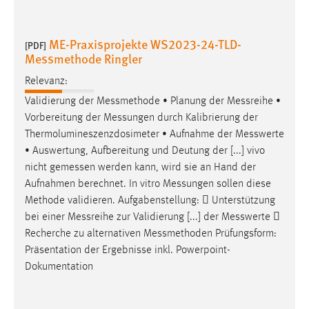
Zweck:
Dieser Cookie ist notwendig um sich an der Website
ME-Praxisprojekte WS2023-24-TLD-
einloggen zu können.
[PDF]
Messmethode Ringler
Cookie Laufzeit:
Relevanz:
24 Stunden
Validierung der
Messmethode
• Planung der
Messreihe
•
Vorbereitung der
Messungen
durch Kalibrierung der
Thermolumineszenzdosimeter • Aufnahme der
Messwerte
STATISTIK
• Auswertung, Aufbereitung und Deutung der [...] vivo
Statistik Cookies erfassen Informationen anonym.
nicht
gemessen
werden kann, wird sie an Hand der
Diese Informationen helfen uns zu verstehen, wie
Aufnahmen berechnet. In vitro
Messungen
sollen diese
unsere Besucher unsere Website nutzen.
Methode validieren. Aufgabenstellung:  Unterstützung
bei einer
Messreihe
zur Validierung [...] der
Messwerte

Matomo
Recherche zu alternativen
Messmethoden
Prüfungsform:
Präsentation der Ergebnisse inkl. Powerpoint-
Name:
Dokumentation
_pk_ref, _pk_cvar, _pk_id, _pk_ses
Zweck:
Zugriffsstatistik