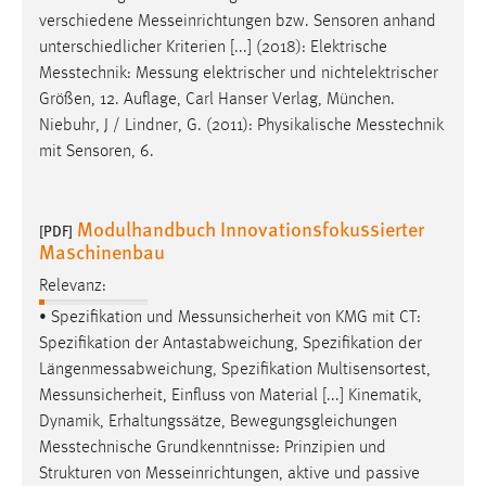
verschiedene
Messeinrichtungen
bzw. Sensoren anhand
unterschiedlicher Kriterien [...] (2018): Elektrische
Messtechnik
:
Messung
elektrischer und nichtelektrischer
Größen, 12. Auflage, Carl Hanser Verlag, München.
Niebuhr, J / Lindner, G. (2011): Physikalische
Messtechnik
mit Sensoren, 6.
Modulhandbuch Innovationsfokussierter
[PDF]
Maschinenbau
Relevanz:
• Spezifikation und
Messunsicherheit
von KMG mit CT:
Spezifikation der Antastabweichung, Spezifikation der
Längenmessabweichung
, Spezifikation Multisensortest,
Messunsicherheit
, Einfluss von Material [...] Kinematik,
Dynamik, Erhaltungssätze, Bewegungsgleichungen
Messtechnische
Grundkenntnisse: Prinzipien und
Strukturen von
Messeinrichtungen
, aktive und passive