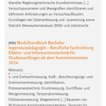
Wandler Regelungstechnische Grundkenntnisse: [...]
Versuchsparameter und
Messgrößen
identifizieren und
definieren Anforderungen an Versuchsaufbauten,
Grundlagen der Datenerfassung und -auswertung sowie
Statistik
Messsystemanalyse
(MSA) und statistische
Modulhandbuch Bachelor
[PDF]
Ingenieurpädagogik – Berufliche Fachrichtung
Elektro- und Informationstechnik für
Studienanfänger ab dem Sommersemester
2024
Relevanz:
s- und
Drehzahlmessung
, Kraft-, Beschleunigungs- und
Drehmomentmessung
, Identifikation.
Prozessmesstechnik
:
Druckmessung
, Durchfluss- und
Mengenmessung
,
Temperaturmessung
,
Füllstandsmessung
, Wägetechnik [...] Bauarten von
Multisensor-Koordinatenmessgeräten
, Sensoren für