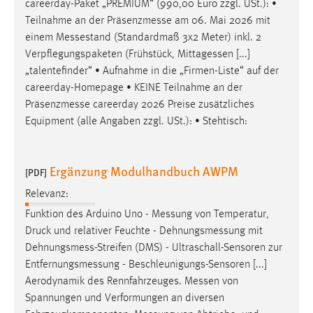
careerday-Paket „PREMIUM“ (990,00 Euro zzgl. USt.): •
Teilnahme an der
Präsenzmesse
am 06. Mai 2026 mit
einem
Messestand
(Standardmaß 3x2 Meter) inkl. 2
Verpflegungspaketen (Frühstück, Mittagessen [...]
„talentefinder“ • Aufnahme in die „Firmen-Liste“ auf der
careerday-Homepage • KEINE Teilnahme an der
Präsenzmesse
careerday 2026 Preise zusätzliches
Equipment (alle Angaben zzgl. USt.): • Stehtisch:
Ergänzung Modulhandbuch AWPM
[PDF]
Relevanz:
Funktion des Arduino Uno -
Messung
von Temperatur,
Druck und relativer Feuchte -
Dehnungsmessung
mit
Dehnungsmess-Streifen
(DMS) - Ultraschall-Sensoren zur
Entfernungsmessung
- Beschleunigungs-Sensoren [...]
Aerodynamik des Rennfahrzeuges.
Messen
von
Spannungen und Verformungen an diversen