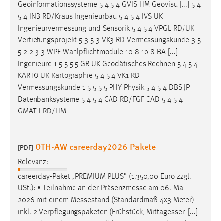
Geoinformationssysteme 5 4 5 4 GVIS HM Geovisu [...] 5 4
5 4 INB RD/Kraus Ingenieurbau 5 4 5 4 IVS UK
Ingenieurvermessung
und Sensorik 5 4 5 4 VPGL RD/UK
Vertiefungsprojekt 5 3 5 3 VK3 RD
Vermessungskunde
3 5
5 2 2 3 3 WPF Wahlpflichtmodule 10 8 10 8 BA [...]
Ingenieure 1 5 5 5 5 GR UK Geodätisches Rechnen 5 4 5 4
KARTO UK Kartographie 5 4 5 4 VK1 RD
Vermessungskunde
1 5 5 5 5 PHY Physik 5 4 5 4 DBS JP
Datenbanksysteme 5 4 5 4 CAD RD/FGF CAD 5 4 5 4
GMATH RD/HM
OTH-AW careerday2026 Pakete
[PDF]
Relevanz:
careerday-Paket „PREMIUM PLUS“ (1.350,00 Euro zzgl.
USt.): • Teilnahme an der
Präsenzmesse
am 06. Mai
2026 mit einem
Messestand
(Standardmaß 4x3 Meter)
inkl. 2 Verpflegungspaketen (Frühstück, Mittagessen [...]