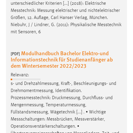
unterschiedlicher Kriterien [...] (2018): Elektrische
Messtechnik
:
Messung
elektrischer und nichtelektrischer
Größen, 12. Auflage, Carl Hanser Verlag, München.
Niebuhr, J / Lindner, G. (2011): Physikalische
Messtechnik
mit Sensoren, 6
Modulhandbuch Bachelor Elektro-und
[PDF]
Informationstechnik für Studienanfänger ab
dem Wintersemester 2022/2023
Relevanz:
s- und
Drehzahlmessung
, Kraft-, Beschleunigungs- und
Drehmomentmessung
, Identifikation.
Prozessmesstechnik
:
Druckmessung
, Durchfluss- und
Mengenmessung
,
Temperaturmessung
,
Füllstandsmessung
, Wägetechnik [...] . • Wichtige
Messschaltungen
:
Messbrücken
,
Messverstärker
,
Operationsverstärkerschaltungen. •