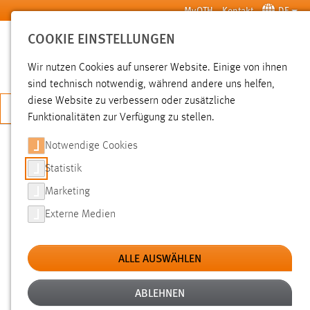
Zum Hauptinhalt springen
MyOTH
Kontakt
DE
COOKIE EINSTELLUNGEN
SUCHE
Wir nutzen Cookies auf unserer Website. Einige von ihnen
sind technisch notwendig, während andere uns helfen,
diese Website zu verbessern oder zusätzliche
JETZT BEWERBEN
Funktionalitäten zur Verfügung zu stellen.
Notwendige Cookies
SUCHE
Statistik
Marketing
FILTER
Externe Medien
Typ
ALLE AUSWÄHLEN
Erstellungsdatum
ABLEHNEN