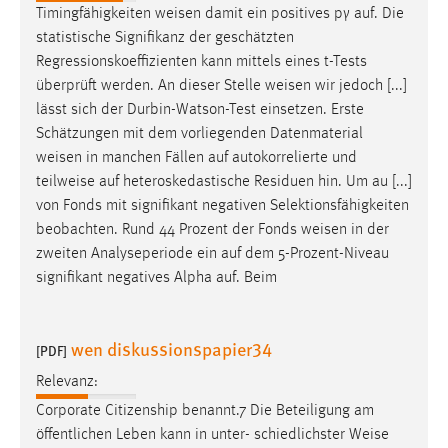
Timingfähigkeiten
weisen
damit ein positives pγ auf. Die
Conversion-Tracking
statistische Signifikanz der geschätzten
Cookie Laufzeit:
Regressionskoeffizienten kann mittels eines t-Tests
3 Monate
überprüft werden. An dieser Stelle
weisen
wir jedoch [...]
lässt sich der Durbin-Watson-Test einsetzen. Erste
Schätzungen mit dem vorliegenden Datenmaterial
Facebook Pixel
weisen
in manchen Fällen auf autokorrelierte und
Name:
teilweise auf heteroskedastische Residuen hin. Um au [...]
_fbp
von Fonds mit signifikant negativen Selektionsfähigkeiten
beobachten. Rund 44 Prozent der Fonds
weisen
in der
Anbieter:
zweiten Analyseperiode ein auf dem 5-Prozent-Niveau
Facebook
signifikant negatives Alpha auf. Beim
Zweck:
Conversion-Tracking
wen diskussionspapier34
[PDF]
Cookie Laufzeit:
3 Monate
Relevanz:
Corporate Citizenship benannt.7 Die Beteiligung am
öffentlichen Leben kann in unter- schiedlichster
Weise