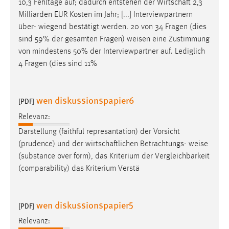
10,3 Fehltage auf; dadurch entstehen der Wirtschaft 2,3
Milliarden EUR Kosten im Jahr; [...] Interviewpartnern
Cookie Laufzeit:
über- wiegend bestätigt werden. 20 von 34 Fragen (dies
Max. 13 Monate
sind 59% der gesamten Fragen)
weisen
eine Zustimmung
von mindestens 50% der Interviewpartner auf. Lediglich
4 Fragen (dies sind 11%
MARKETING
Marketing Cookies werden von Drittanbietern
wen diskussionspapier6
verwendet, um personalisierte Werbung anzuzeigen.
[PDF]
Sie tun dies, indem sie Besucher über Websites
Relevanz:
hinweg verfolgen.
Darstellung (faithful represantation) der Vorsicht
(prudence) und der wirtschaftlichen Betrachtungs-
weise
Google Ads
(substance over form), das Kriterium der Vergleichbarkeit
Name:
(comparability) das Kriterium Verstä
_gcl_au
Anbieter:
wen diskussionspapier5
[PDF]
Google Ireland Limited
Relevanz:
Zweck: