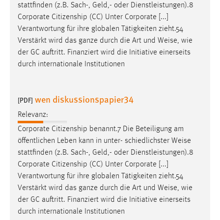
EXTERNE MEDIEN
stattfinden (z.B. Sach-, Geld,- oder Dienstleistungen).8
Corporate Citizenship (CC) Unter Corporate [...]
Um Inhalte von Videoplattformen und Social Media
Verantwortung für ihre globalen Tätigkeiten zieht.54
Plattformen anzeigen zu können, werden von diesen
Verstärkt wird das ganze durch die Art und
Weise
, wie
externen Medien Cookies gesetzt.
der GC auftritt. Finanziert wird die Initiative einerseits
durch internationale Institutionen
YouTube
Vimeo
wen diskussionspapier34
[PDF]
Relevanz:
Corporate Citizenship benannt.7 Die Beteiligung am
öffentlichen Leben kann in unter- schiedlichster
Weise
stattfinden (z.B. Sach-, Geld,- oder Dienstleistungen).8
Corporate Citizenship (CC) Unter Corporate [...]
Verantwortung für ihre globalen Tätigkeiten zieht.54
Verstärkt wird das ganze durch die Art und
Weise
, wie
der GC auftritt. Finanziert wird die Initiative einerseits
durch internationale Institutionen