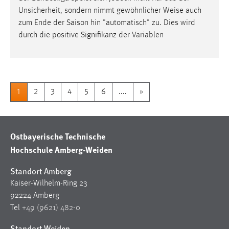
Unsicherheit, sondern nimmt gewöhnlicher
Weise
auch
zum Ende der Saison hin "automatisch" zu. Dies wird
durch die positive Signifikanz der Variablen
1
2
3
4
5
6
....
»
Ostbayerische Technische
Hochschule Amberg-Weiden
Standort Amberg
Kaiser-Wilhelm-Ring 23
92224 Amberg
Tel
+49 (9621) 482-0
Standort Weiden