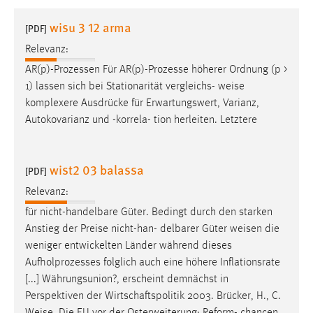
1 Jahr
wisu 3 12 arma
[PDF]
Relevanz:
Performance
AR(p)-Prozessen Für AR(p)-Prozesse höherer Ordnung (p >
Name:
1) lassen sich bei Stationarität vergleichs-
weise
staticfilecache
komplexere Ausdrücke für Erwartungswert, Varianz,
Autokovarianz und -korrela- tion herleiten. Letztere
Zweck:
Für performante Seitenauslieferung wird in diesem Cookie
gespeichert, ob man eingeloggt ist.
wist2 03 balassa
[PDF]
Sprachpräferenz
Relevanz:
für nicht-handelbare Güter. Bedingt durch den starken
Name:
Anstieg der Preise nicht-han- delbarer Güter
weisen
die
site-language-preference
weniger entwickelten Länder während dieses
Zweck:
Aufholprozesses folglich auch eine höhere Inflationsrate
Das Cookie speichert die gewählte Sprache der Website.
[...] Währungsunion?, erscheint demnächst in
Perspektiven der Wirtschaftspolitik 2003. Brücker, H., C.
Cookie Laufzeit: