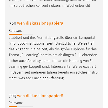
Weise
, Die EU vor der Osterweiterung: Reform- chancen
30 Tage
im Europäischen Konvent nutzen, in: Wochenbericht
Chat
wen diskussionspapier9
[PDF]
Name:
MibewSessionID, MIBEW_UserID, mibew_locale, mibew-
Relevanz:
chat-frame-style-5e9dbeb1811c0446
etabliert und ihre Vermittlungsrolle über ein Lernportal
(vhb, 2007)institutionalisiert. Unglücklicher
Weise
traf
Zweck:
das Angebot in eine Zeit, als die große Euphorie für das
Wird benötigt um die Chatfunktion nutzen zu können.
Thema „E-Learning“ bereits am abklingen [...] Lehrenden
Cookie Laufzeit:
sicher auch Anreizsysteme, die an die Nutzung von E-
MibewSessionID, mibew-chat-frame-style-
Learning ge- koppelt sind. Interessanter
Weise
existiert
5e9dbeb1811c0446 = Sitzungslaufzeit, mibew_locale = 3
in Bayern seit mehreren Jahren bereits ein solches Instru-
Jahre, MIBEW_UserID = 1 Jahr
ment, was aber nach der Erfahrung
Login
wen diskussionspapier8
[PDF]
Name:
fe_user, be_user, be_lastLoginProvider
Relevanz: