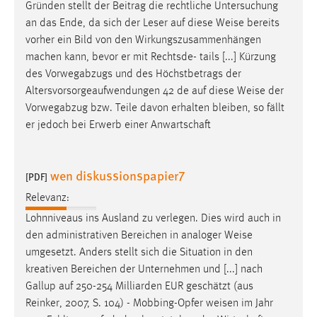
Gründen stellt der Beitrag die rechtliche Untersuchung
Zweck:
an das Ende, da sich der Leser auf diese
Weise
bereits
Dieser Cookie ist notwendig um sich an der Website
vorher ein Bild von den Wirkungszusammenhängen
einloggen zu können.
machen kann, bevor er mit Rechtsde- tails [...] Kürzung
Cookie Laufzeit:
des Vorwegabzugs und des Höchstbetrags der
24 Stunden
Altersvorsorgeaufwendungen 42 de auf diese
Weise
der
Vorwegabzug bzw. Teile davon erhalten bleiben, so fällt
er jedoch bei Erwerb einer Anwartschaft
STATISTIK
Statistik Cookies erfassen Informationen anonym.
wen diskussionspapier7
[PDF]
Diese Informationen helfen uns zu verstehen, wie
unsere Besucher unsere Website nutzen.
Relevanz:
Lohnniveaus ins Ausland zu verlegen. Dies wird auch in
Matomo
den administrativen Bereichen in analoger
Weise
umgesetzt. Anders stellt sich die Situation in den
Name:
kreativen Bereichen der Unternehmen und [...] nach
_pk_ref, _pk_cvar, _pk_id, _pk_ses
Gallup auf 250-254 Milliarden EUR geschätzt (aus
Zweck:
Reinker, 2007, S. 104) - Mobbing-Opfer
weisen
im Jahr
Zugriffsstatistik