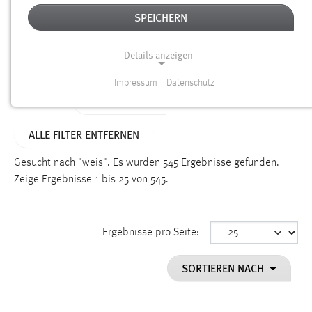
SPEICHERN
Alter
Details anzeigen
SUCHEN
Impressum
|
Datenschutz
NOTWENDIGE COOKIES
TYP: DATEIEN
Aktive Filter:
Notwendige Cookies ermöglichen grundlegende
ALLE FILTER ENTFERNEN
Funktionen und sind für die einwandfreie Funktion der
Website erforderlich.
Gesucht nach "weis".
Es wurden 545 Ergebnisse gefunden.
Zeige Ergebnisse 1 bis 25 von 545.
Einverständnis
Name:
cookie_consent
Ergebnisse pro Seite:
Zweck:
SORTIEREN NACH
Dieser Cookie speichert die ausgewählten Einverständnis-
Optionen des Benutzers
Cookie Laufzeit: