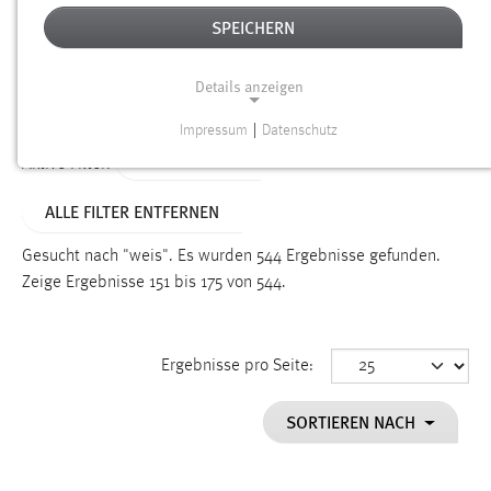
SPEICHERN
Alter
Details anzeigen
SUCHEN
Impressum
|
Datenschutz
NOTWENDIGE COOKIES
TYP: DATEIEN
Aktive Filter:
Notwendige Cookies ermöglichen grundlegende
ALLE FILTER ENTFERNEN
Funktionen und sind für die einwandfreie Funktion der
Website erforderlich.
Gesucht nach "weis".
Es wurden 544 Ergebnisse gefunden.
Zeige Ergebnisse 151 bis 175 von 544.
Einverständnis
Name:
cookie_consent
Ergebnisse pro Seite:
Zweck:
SORTIEREN NACH
Dieser Cookie speichert die ausgewählten Einverständnis-
Optionen des Benutzers
Cookie Laufzeit: