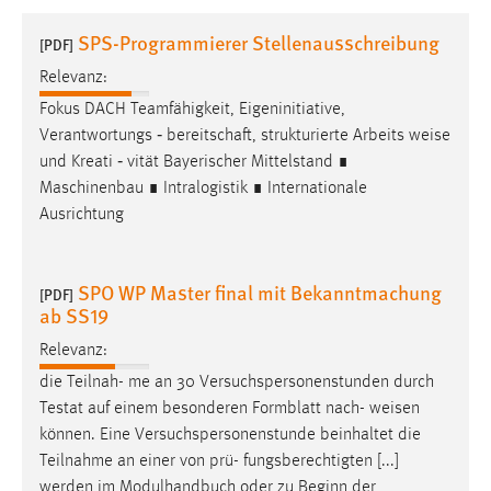
1 Jahr
SPS-Programmierer Stellenausschreibung
[PDF]
Relevanz:
Performance
Fokus DACH Teamfähigkeit, Eigeninitiative,
Name:
Verantwortungs ​‐ bereitschaft, strukturierte Arbeits ​
weise
staticfilecache
und Kreati ​‐ vität Bayerischer Mittelstand ∎
Maschinenbau ∎ Intralogistik ∎ Internationale
Zweck:
Ausrichtung
Für performante Seitenauslieferung wird in diesem Cookie
gespeichert, ob man eingeloggt ist.
SPO WP Master final mit Bekanntmachung
[PDF]
Sprachpräferenz
ab SS19
Name:
Relevanz:
site-language-preference
die Teilnah- me an 30 Versuchspersonenstunden durch
Zweck:
Testat auf einem besonderen Formblatt nach-
weisen
Das Cookie speichert die gewählte Sprache der Website.
können. Eine Versuchspersonenstunde beinhaltet die
Teilnahme an einer von prü- fungsberechtigten [...]
Cookie Laufzeit:
werden im Modulhandbuch oder zu Beginn der