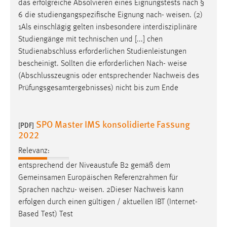
das erfolgreiche Absolvieren eines Eignungstests nach §
Zweck:
6 die studiengangspezifische Eignung nach-
weisen
. (2)
Dieser Cookie ist notwendig um sich an der Website
1Als einschlägig gelten insbesondere interdisziplinäre
einloggen zu können.
Studiengänge mit technischen und [...] chen
Cookie Laufzeit:
Studienabschluss erforderlichen Studienleistungen
24 Stunden
bescheinigt. Sollten die erforderlichen Nach-
weise
(Abschlusszeugnis oder entsprechender Nachweis des
Prüfungsgesamtergebnisses) nicht bis zum Ende
STATISTIK
Statistik Cookies erfassen Informationen anonym.
SPO Master IMS konsolidierte Fassung
[PDF]
Diese Informationen helfen uns zu verstehen, wie
2022
unsere Besucher unsere Website nutzen.
Relevanz:
Matomo
entsprechend der Niveaustufe B2 gemäß dem
Gemeinsamen Europäischen Referenzrahmen für
Name:
Sprachen nachzu-
weisen
. 2Dieser Nachweis kann
_pk_ref, _pk_cvar, _pk_id, _pk_ses
erfolgen durch einen gültigen / aktuellen IBT (Internet-
Based Test) Test
Zweck:
Zugriffsstatistik