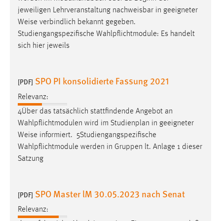
30 Tage
jeweiligen Lehrveranstaltung nachweisbar in geeigneter
Weise
verbindlich bekannt gegeben.
Chat
Studiengangspezifische Wahlpflichtmodule: Es handelt
sich hier jeweils
Name:
MibewSessionID, MIBEW_UserID, mibew_locale, mibew-
chat-frame-style-5e9dbeb1811c0446
SPO PI konsolidierte Fassung 2021
[PDF]
Zweck:
Relevanz:
Wird benötigt um die Chatfunktion nutzen zu können.
4Über das tatsächlich stattfindende Angebot an
Cookie Laufzeit:
Wahlpflichtmodulen wird im Studienplan in geeigneter
MibewSessionID, mibew-chat-frame-style-
Weise
informiert. ­ 5Studiengangspezifische
5e9dbeb1811c0446 = Sitzungslaufzeit, mibew_locale = 3
Wahlpflichtmodule werden in Gruppen lt. Anlage 1 dieser
Jahre, MIBEW_UserID = 1 Jahr
Satzung
Login
SPO Master lM 30.05.2023 nach Senat
[PDF]
Name:
Relevanz:
fe_user, be_user, be_lastLoginProvider