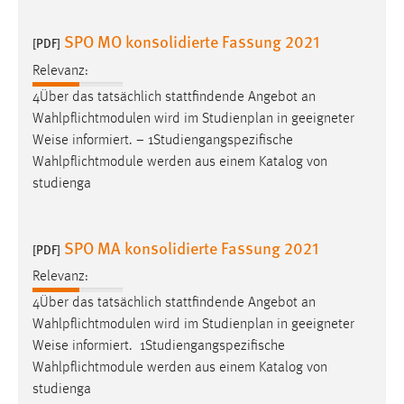
Cookie Laufzeit:
SPO MO konsolidierte Fassung 2021
[PDF]
Max. 13 Monate
Relevanz:
4Über das tatsächlich stattfindende Angebot an
Wahlpflichtmodulen wird im Studienplan in geeigneter
MARKETING
Weise
informiert. − 1Studiengangspezifische
Marketing Cookies werden von Drittanbietern
Wahlpflichtmodule werden aus einem Katalog von
verwendet, um personalisierte Werbung anzuzeigen.
studienga
Sie tun dies, indem sie Besucher über Websites
hinweg verfolgen.
SPO MA konsolidierte Fassung 2021
[PDF]
Google Ads
Relevanz:
Name:
4Über das tatsächlich stattfindende Angebot an
_gcl_au
Wahlpflichtmodulen wird im Studienplan in geeigneter
Weise
informiert. ­ 1Studiengangspezifische
Anbieter:
Wahlpflichtmodule werden aus einem Katalog von
Google Ireland Limited
studienga
Zweck: