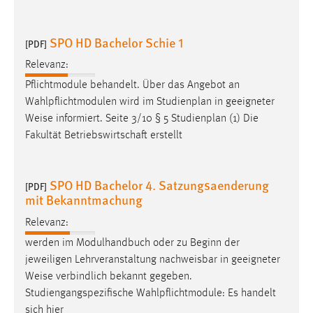
EXTERNE MEDIEN
Um Inhalte von Videoplattformen und Social Media
SPO HD Bachelor Schie 1
[PDF]
Plattformen anzeigen zu können, werden von diesen
externen Medien Cookies gesetzt.
Relevanz:
Pflichtmodule behandelt. Über das Angebot an
YouTube
Wahlpflichtmodulen wird im Studienplan in geeigneter
Weise
informiert. Seite 3/10 § 5 Studienplan (1) Die
Fakultät Betriebswirtschaft erstellt
Vimeo
SPO HD Bachelor 4. Satzungsaenderung
[PDF]
mit Bekanntmachung
Relevanz:
werden im Modulhandbuch oder zu Beginn der
jeweiligen Lehrveranstaltung nachweisbar in geeigneter
Weise
verbindlich bekannt gegeben.
Studiengangspezifische Wahlpflichtmodule: Es handelt
sich hier