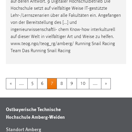
auf deren Antwort. 9 Digitaler Hochschulbetrieb Die
Hochschule setzt auf vielfältige
Weise
IT-gestützte
Lehr-/Lernszenarien über alle Fakultäten ein. Angefangen
von der Bereitstellung des [...] und
ingenieurwissenschaftli- chem Know-how interkulturell
auf dieser Welt in vielfältiger Art und
Weise
zu helfen.
www.teog.ngo/teog_rg/amberg/ Running Snail Racing
Team Das Running Snail Racing
«
....
5
6
7
8
9
10
....
»
Ostbayerische Technische
Hochschule Amberg-Weiden
Standort Amberg