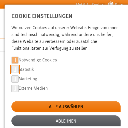
Zum Hauptinhalt springen
MyOTH
Kontakt
DE
COOKIE EINSTELLUNGEN
SUCHE
Wir nutzen Cookies auf unserer Website. Einige von ihnen
sind technisch notwendig, während andere uns helfen,
diese Website zu verbessern oder zusätzliche
JETZT BEWERBEN
Funktionalitäten zur Verfügung zu stellen.
Notwendige Cookies
SUCHE
Statistik
Marketing
FILTER
Externe Medien
Typ
ALLE AUSWÄHLEN
Erstellungsdatum
ABLEHNEN