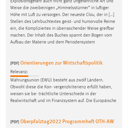
Explosionsgefahr auch nicht ganz ungefährliche Art und
Weise
die zweibeinigen „Himmelsstürmer“ in luftiger
Höhe mit Luft zu versorgen. Der neueste Clou, der in [...]
Stellen des Lehrbuchtextes geist- und humorvolle Reime
ein, die Kompliziertes in überraschender
Weise
greifbar
machen. Der Inhalt des Buches spannt den Bogen vom
Aufbau der Materie und dem Periodensystem
Orientierungen zur Wirtschaftspolitik
[PDF]
Relevanz:
Währungsunion (EWU) besteht aus zwölf Ländern.
Obwohl diese die Kon- vergenzkriterien2 erfüllt haben,
weisen
sie be- trächtliche Unterschiede in der
Realwirtschaft und im Finanzsystem auf. Die Europäische
Oberpfalztag2022 Programmheft OTH-AW
[PDF]