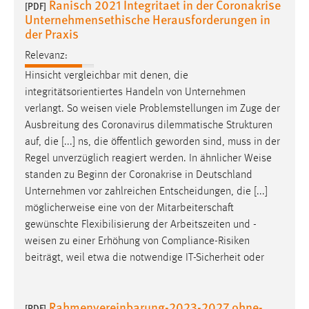
Ranisch 2021 Integritaet in der Coronakrise
[PDF]
Unternehmensethische Herausforderungen in
Cookie Laufzeit:
der Praxis
Max. 13 Monate
Relevanz:
Hinsicht vergleichbar mit denen, die
integritätsorientiertes Handeln von Unternehmen
MARKETING
verlangt. So
weisen
viele Problemstellungen im Zuge der
Marketing Cookies werden von Drittanbietern
Ausbreitung des Coronavirus dilemmatische Strukturen
verwendet, um personalisierte Werbung anzuzeigen.
auf, die [...] ns, die öffentlich geworden sind, muss in der
Sie tun dies, indem sie Besucher über Websites
Regel unverzüglich reagiert werden. In ähnlicher
Weise
hinweg verfolgen.
standen zu Beginn der Coronakrise in Deutschland
Unternehmen vor zahlreichen Entscheidungen, die [...]
Google Ads
möglicherweise eine von der Mitarbeiterschaft
gewünschte Flexibilisierung der Arbeitszeiten und -
Name:
weisen
zu einer Erhöhung von Compliance-Risiken
_gcl_au
beiträgt, weil etwa die notwendige IT-Sicherheit oder
Anbieter:
Google Ireland Limited
Rahmenvereinbarung-2023-2027 ohne-
[PDF]
Zweck: