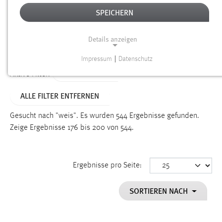
SPEICHERN
Alter
Details anzeigen
SUCHEN
Impressum
|
Datenschutz
NOTWENDIGE COOKIES
TYP: DATEIEN
Aktive Filter:
Notwendige Cookies ermöglichen grundlegende
ALLE FILTER ENTFERNEN
Funktionen und sind für die einwandfreie Funktion der
Website erforderlich.
Gesucht nach "weis".
Es wurden 544 Ergebnisse gefunden.
Zeige Ergebnisse 176 bis 200 von 544.
Einverständnis
Name:
cookie_consent
Ergebnisse pro Seite:
Zweck:
SORTIEREN NACH
Dieser Cookie speichert die ausgewählten Einverständnis-
Optionen des Benutzers
Cookie Laufzeit: