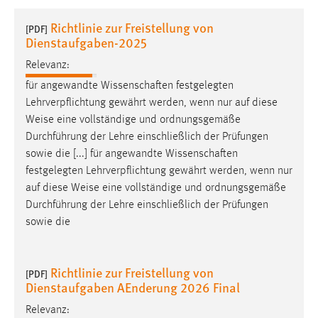
1 Jahr
Richtlinie zur Freistellung von
[PDF]
Dienstaufgaben-2025
Performance
Relevanz:
Name:
für angewandte Wissenschaften festgelegten
staticfilecache
Lehrverpflichtung gewährt werden, wenn nur auf diese
Weise
eine vollständige und ordnungsgemäße
Zweck:
Durchführung der Lehre einschließlich der Prüfungen
Für performante Seitenauslieferung wird in diesem Cookie
sowie die [...] für angewandte Wissenschaften
gespeichert, ob man eingeloggt ist.
festgelegten Lehrverpflichtung gewährt werden, wenn nur
auf diese
Weise
eine vollständige und ordnungsgemäße
Sprachpräferenz
Durchführung der Lehre einschließlich der Prüfungen
sowie die
Name:
site-language-preference
Zweck:
Richtlinie zur Freistellung von
[PDF]
Das Cookie speichert die gewählte Sprache der Website.
Dienstaufgaben AEnderung 2026 Final
Cookie Laufzeit:
Relevanz: