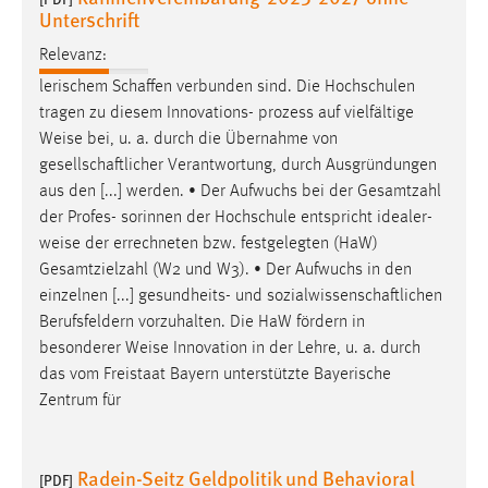
Unterschrift
Conversion-Tracking
Relevanz:
Cookie Laufzeit:
lerischem Schaffen verbunden sind. Die Hochschulen
3 Monate
tragen zu diesem Innovations- prozess auf vielfältige
Weise
bei, u. a. durch die Übernahme von
Facebook Pixel
gesellschaftlicher Verantwortung, durch Ausgründungen
aus den [...] werden. • Der Aufwuchs bei der Gesamtzahl
Name:
der Profes- sorinnen der Hochschule entspricht idealer-
_fbp
weise
der errechneten bzw. festgelegten (HaW)
Anbieter:
Gesamtzielzahl (W2 und W3). • Der Aufwuchs in den
Facebook
einzelnen [...] gesundheits- und sozialwissenschaftlichen
Zweck:
Berufsfeldern vorzuhalten. Die HaW fördern in
Conversion-Tracking
besonderer
Weise
Innovation in der Lehre, u. a. durch
das vom Freistaat Bayern unterstützte Bayerische
Cookie Laufzeit:
Zentrum für
3 Monate
Radein-Seitz Geldpolitik und Behavioral
[PDF]