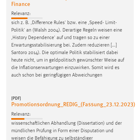
EXTERNE MEDIEN
Finance
Um Inhalte von Videoplattformen und Social Media
Relevanz:
Plattformen anzeigen zu können, werden von diesen
sich z. B. ,Difference Rules' bzw. eine ,Speed- Limit-
externen Medien Cookies gesetzt.
Politik' an (Walsh 2004). Derartige Regeln
weisen
eine
,History Dependence' auf und tragen so zu einer
YouTube
Erwartungsstabilisierung bei. Zudem reduzieren [...]
Santoro 2014). Die optimale Politik stabilisiert dabei
heute nicht, um in geldpolitisch gewünschter
Weise
auf
Vimeo
die Inflationserwartungen einzuwirken. Somit wird es
auch schon bei geringfügigen Abweichungen
[PDF]
Promotionsordnung_REDIG_(Fassung_23.12.2023)
Relevanz:
wissenschaftlichen Abhandlung (Dissertation) und der
mündlichen Prüfung in Form einer Disputation und
weisen
die Befähigung zu selbständiger