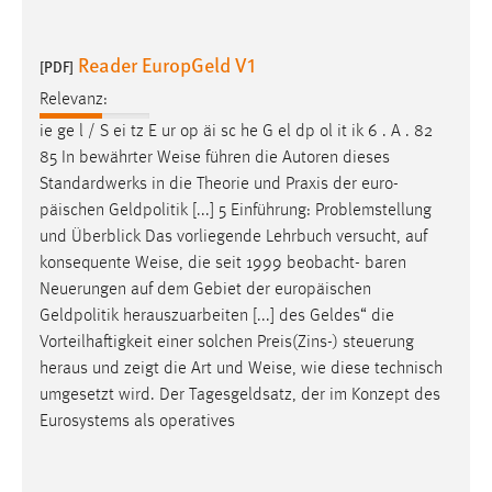
Zweck:
Dieser Cookie ist notwendig um sich an der Website
Reader EuropGeld V1
[PDF]
einloggen zu können.
Relevanz:
Cookie Laufzeit:
24 Stunden
ie ge l / S ei tz E ur op äi sc he G el dp ol it ik 6 . A . 82
85 In bewährter
Weise
führen die Autoren dieses
Standardwerks in die Theorie und Praxis der euro­
päischen Geldpolitik [...] 5 Einführung: Problemstellung
STATISTIK
und Überblick Das vorliegende Lehrbuch versucht, auf
Statistik Cookies erfassen Informationen anonym.
konsequente
Weise
, die seit 1999 beobacht- baren
Diese Informationen helfen uns zu verstehen, wie
Neuerungen auf dem Gebiet der europäischen
unsere Besucher unsere Website nutzen.
Geldpolitik herauszuarbeiten [...] des Geldes“ die
Vorteilhaftigkeit einer solchen Preis(Zins-) steuerung
Matomo
heraus und zeigt die Art und
Weise
, wie diese technisch
umgesetzt wird. Der Tagesgeldsatz, der im Konzept des
Name:
Eurosystems als operatives
_pk_ref, _pk_cvar, _pk_id, _pk_ses
Zweck:
Zugriffsstatistik