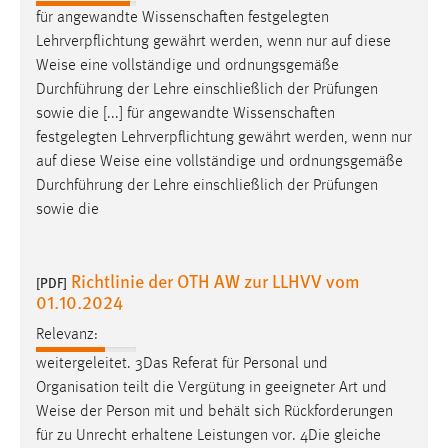
30 Tage
für angewandte Wissenschaften festgelegten
Lehrverpflichtung gewährt werden, wenn nur auf diese
Chat
Weise
eine vollständige und ordnungsgemäße
Durchführung der Lehre einschließlich der Prüfungen
Name:
sowie die [...] für angewandte Wissenschaften
MibewSessionID, MIBEW_UserID, mibew_locale, mibew-
festgelegten Lehrverpflichtung gewährt werden, wenn nur
chat-frame-style-5e9dbeb1811c0446
auf diese
Weise
eine vollständige und ordnungsgemäße
Zweck:
Durchführung der Lehre einschließlich der Prüfungen
Wird benötigt um die Chatfunktion nutzen zu können.
sowie die
Cookie Laufzeit:
MibewSessionID, mibew-chat-frame-style-
Richtlinie der OTH AW zur LLHVV vom
[PDF]
5e9dbeb1811c0446 = Sitzungslaufzeit, mibew_locale = 3
01.10.2024
Jahre, MIBEW_UserID = 1 Jahr
Relevanz:
Login
weitergeleitet. 3Das Referat für Personal und
Organisation teilt die Vergütung in geeigneter Art und
Name:
Weise
der Person mit und behält sich Rückforderungen
fe_user, be_user, be_lastLoginProvider
für zu Unrecht erhaltene Leistungen vor. 4Die gleiche