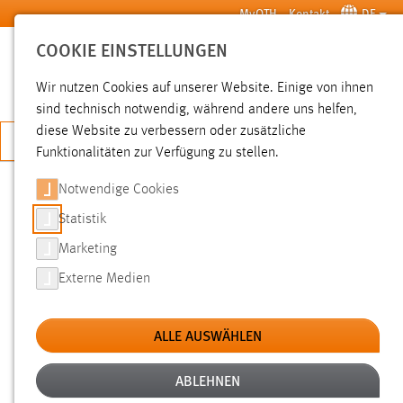
Zum Hauptinhalt springen
MyOTH
Kontakt
DE
COOKIE EINSTELLUNGEN
SUCHE
Wir nutzen Cookies auf unserer Website. Einige von ihnen
sind technisch notwendig, während andere uns helfen,
diese Website zu verbessern oder zusätzliche
JETZT BEWERBEN
Funktionalitäten zur Verfügung zu stellen.
Notwendige Cookies
SUCHE
Statistik
Marketing
FILTER
Externe Medien
Typ
ALLE AUSWÄHLEN
Erstellungsdatum
ABLEHNEN