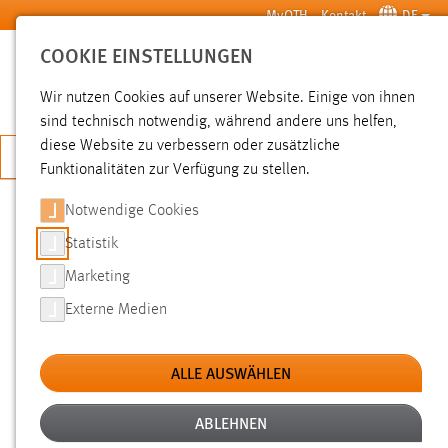
Zum Hauptinhalt springen
MyOTH
Kontakt
DE
COOKIE EINSTELLUNGEN
SUCHE
Wir nutzen Cookies auf unserer Website. Einige von ihnen
sind technisch notwendig, während andere uns helfen,
diese Website zu verbessern oder zusätzliche
JETZT BEWERBEN
Funktionalitäten zur Verfügung zu stellen.
Notwendige Cookies
SUCHE
Statistik
Marketing
FILTER
Externe Medien
Typ
ALLE AUSWÄHLEN
Erstellungsdatum
ABLEHNEN