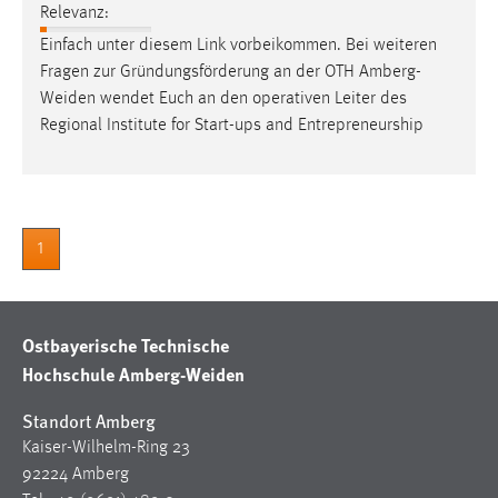
Relevanz:
Cookie Laufzeit:
Einfach unter diesem Link vorbeikommen. Bei weiteren
Max. 13 Monate
Fragen zur Gründungsförderung an der OTH
Amberg-
Weiden
wendet Euch an den operativen Leiter des
Regional Institute for Start-ups and Entrepreneurship
MARKETING
Marketing Cookies werden von Drittanbietern
verwendet, um personalisierte Werbung anzuzeigen.
Sie tun dies, indem sie Besucher über Websites
1
hinweg verfolgen.
Google Ads
Ostbayerische Technische
Name:
Hochschule Amberg-Weiden
_gcl_au
Standort Amberg
Anbieter:
Kaiser-Wilhelm-Ring 23
Google Ireland Limited
92224 Amberg
Zweck: