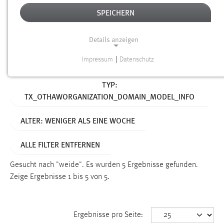
SPEICHERN
Alter
Details anzeigen
SUCHEN
Impressum
|
Datenschutz
NOTWENDIGE COOKIES
Aktive Filter:
TYP:
Notwendige Cookies ermöglichen grundlegende
TX_OTHAWORGANIZATION_DOMAIN_MODEL_INFO
Funktionen und sind für die einwandfreie Funktion der
Website erforderlich.
ALTER: WENIGER ALS EINE WOCHE
Einverständnis
ALLE FILTER ENTFERNEN
Name:
cookie_consent
Gesucht nach "weide".
Es wurden 5 Ergebnisse gefunden.
Zeige Ergebnisse 1 bis 5 von 5.
Zweck:
Dieser Cookie speichert die ausgewählten Einverständnis-
Optionen des Benutzers
Ergebnisse pro Seite:
Cookie Laufzeit: