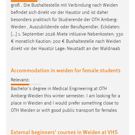
30 Tage
groß . Die Bushaltestelle mit Verbindung nach
Weiden
befindet sich direkt vor der Haustür und ist daher
Chat
besonders praktisch für Studierende der OTH
Amberg-
Weiden
, Auszubildende oder Berufspendler. Eckdaten:
Name:
[...] 1. September 2026 Miete inklusive Nebenkosten: 330
MibewSessionID, MIBEW_UserID, mibew_locale, mibew-
€ monatlich Kaution: 200 € Bushaltestelle nach
Weiden
chat-frame-style-5e9dbeb1811c0446
direkt vor der Haustür Lage: Neustadt an der Waldnaab
Zweck:
Wird benötigt um die Chatfunktion nutzen zu können.
Accommodation in weiden for female students
Cookie Laufzeit:
Relevanz:
MibewSessionID, mibew-chat-frame-style-
5e9dbeb1811c0446 = Sitzungslaufzeit, mibew_locale = 3
Bachelor's degree in Medical Engineering at OTH
Jahre, MIBEW_UserID = 1 Jahr
Amberg-Weiden
this winter semester. I am looking for a
place in
Weiden
and I would prefer something close to
Login
OTH
Weiden
or with good public transport for females
Name:
fe_user, be_user, be_lastLoginProvider
External beginners' courses in Weiden at VHS