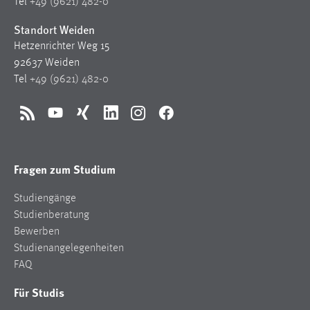
Tel
+49 (9621) 482-0
Conversion-Tracking
Standort Weiden
Cookie Laufzeit:
Hetzenrichter Weg 15
3 Monate
92637 Weiden
Tel
+49 (9621) 482-0
Facebook Pixel
RSS
YouTube
Xing
LinkedIn
Instagram
Facebook
Name:
_fbp
Anbieter:
Fragen zum Studium
Facebook
Studiengänge
Zweck:
Studienberatung
Conversion-Tracking
Bewerben
Cookie Laufzeit:
Studienangelegenheiten
3 Monate
FAQ
Für Studis