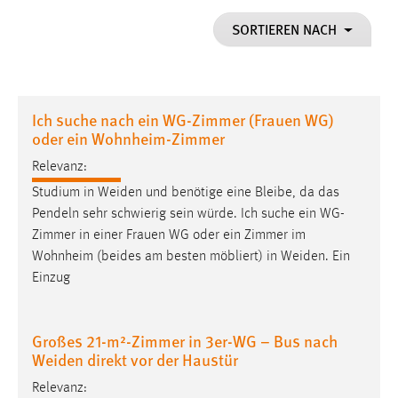
1 Jahr
SORTIEREN NACH
Performance
Name:
Ich suche nach ein WG-Zimmer (Frauen WG)
staticfilecache
oder ein Wohnheim-Zimmer
Zweck:
Relevanz:
Für performante Seitenauslieferung wird in diesem Cookie
Studium in
Weiden
und benötige eine Bleibe, da das
gespeichert, ob man eingeloggt ist.
Pendeln sehr schwierig sein würde. Ich suche ein WG-
Zimmer in einer Frauen WG oder ein Zimmer im
Sprachpräferenz
Wohnheim (beides am besten möbliert) in
Weiden
. Ein
Einzug
Name:
site-language-preference
Zweck:
Großes 21-m²-Zimmer in 3er-WG – Bus nach
Das Cookie speichert die gewählte Sprache der Website.
Weiden direkt vor der Haustür
Cookie Laufzeit:
Relevanz: