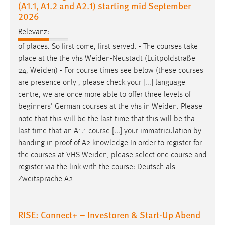
(A1.1, A1.2 and A2.1) starting mid September
Zweck:
2026
Dieser Cookie ist notwendig um sich an der Website
einloggen zu können.
Relevanz:
of places. So first come, first served. - The courses take
Cookie Laufzeit:
place at the the vhs
Weiden-Neustadt
(Luitpoldstraße
24 Stunden
24,
Weiden
) - For course times see below (these courses
are presence only , please check your [...] language
centre, we are once more able to offer three levels of
STATISTIK
beginners' German courses at the vhs in
Weiden
. Please
Statistik Cookies erfassen Informationen anonym.
note that this will be the last time that this will be tha
Diese Informationen helfen uns zu verstehen, wie
last time that an A1.1 course [...] your immatriculation by
unsere Besucher unsere Website nutzen.
handing in proof of A2 knowledge In order to register for
the courses at VHS
Weiden
, please select one course and
Matomo
register via the link with the course: Deutsch als
Zweitsprache A2
Name:
_pk_ref, _pk_cvar, _pk_id, _pk_ses
RISE: Connect+ – Investoren & Start-Up Abend
Zweck:
Zugriffsstatistik