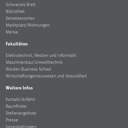
EXTERNE MEDIEN
Schwarzes Brett
Um Inhalte von Videoplattformen und Social Media
Bibliothek
Plattformen anzeigen zu können, werden von diesen
Semesterzeiten
externen Medien Cookies gesetzt.
Marktplatz/Wohnungen
Mensa
YouTube
Fakultäten
Vimeo
Elektrotechnik, Medien und Informatik
Maschinenbau/Umwelttechnik
Weiden Business School
Wirtschaftsingenieurwesen und Gesundheit
Weitere Infos
Kontakt/Anfahrt
Raumfinder
Stellenangebote
Presse
Veranstaltungen