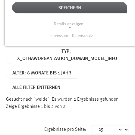
SPEICHERN
Alter
Details anzeigen
SUCHEN
Impressum
|
Datenschutz
NOTWENDIGE COOKIES
Aktive Filter:
TYP:
Notwendige Cookies ermöglichen grundlegende
TX_OTHAWORGANIZATION_DOMAIN_MODEL_INFO
Funktionen und sind für die einwandfreie Funktion der
Website erforderlich.
ALTER: 6 MONATE BIS 1 JAHR
Einverständnis
ALLE FILTER ENTFERNEN
Name:
cookie_consent
Gesucht nach "weide".
Es wurden 2 Ergebnisse gefunden.
Zeige Ergebnisse 1 bis 2 von 2.
Zweck:
Dieser Cookie speichert die ausgewählten Einverständnis-
Optionen des Benutzers
Ergebnisse pro Seite:
Cookie Laufzeit: