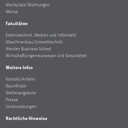
Marktplatz/Wohnungen
Cookie Laufzeit:
Mensa
Max. 13 Monate
Fakultäten
Elektrotechnik, Medien und Informatik
MARKETING
Maschinenbau/Umwelttechnik
Marketing Cookies werden von Drittanbietern
Weiden Business School
verwendet, um personalisierte Werbung anzuzeigen.
Wirtschaftsingenieurwesen und Gesundheit
Sie tun dies, indem sie Besucher über Websites
Weitere Infos
hinweg verfolgen.
Kontakt/Anfahrt
Google Ads
Raumfinder
Stellenangebote
Name:
Presse
_gcl_au
Veranstaltungen
Anbieter:
Google Ireland Limited
Rechtliche Hinweise
Zweck: