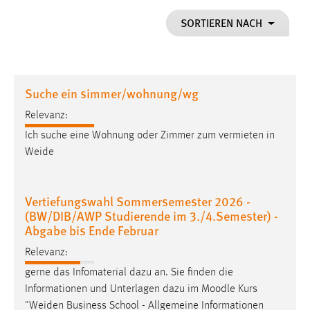
1 Jahr
SORTIEREN NACH
Performance
Name:
Suche ein simmer/wohnung/wg
staticfilecache
Relevanz:
Zweck:
Ich suche eine Wohnung oder Zimmer zum vermieten in
Für performante Seitenauslieferung wird in diesem Cookie
gespeichert, ob man eingeloggt ist.
Weide
Sprachpräferenz
Vertiefungswahl Sommersemester 2026 -
(BW/DIB/AWP Studierende im 3./4.Semester) -
Name:
Abgabe bis Ende Februar
site-language-preference
Relevanz:
Zweck:
gerne das Infomaterial dazu an. Sie finden die
Das Cookie speichert die gewählte Sprache der Website.
Informationen und Unterlagen dazu im Moodle Kurs
Cookie Laufzeit:
"
Weiden
Business School - Allgemeine Informationen