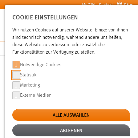
Zum Hauptinhalt springen
MyOTH
Kontakt
DE
COOKIE EINSTELLUNGEN
SUCHE
Wir nutzen Cookies auf unserer Website. Einige von ihnen
sind technisch notwendig, während andere uns helfen,
diese Website zu verbessern oder zusätzliche
JETZT BEWERBEN
Funktionalitäten zur Verfügung zu stellen.
Notwendige Cookies
SUCHE
Statistik
Marketing
FILTER
Externe Medien
Typ
ALLE AUSWÄHLEN
Erstellungsdatum
ABLEHNEN