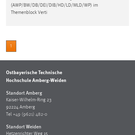
30 Tage
(AWP/BW/DB/DEI/DIB/HD/LD/MLD/WP) im
Themenblock Verti
Chat
Name:
MibewSessionID, MIBEW_UserID, mibew_locale, mibew-
chat-frame-style-5e9dbeb1811c0446
1
Zweck:
Wird benötigt um die Chatfunktion nutzen zu können.
Ostbayerische Technische
Cookie Laufzeit:
Hochschule Amberg-Weiden
MibewSessionID, mibew-chat-frame-style-
5e9dbeb1811c0446 = Sitzungslaufzeit, mibew_locale = 3
Standort Amberg
Jahre, MIBEW_UserID = 1 Jahr
Kaiser-Wilhelm-Ring 23
92224 Amberg
Login
Tel
+49 (9621) 482-0
Name:
Standort Weiden
fe_user, be_user, be_lastLoginProvider
Hetzenrichter Weg 15