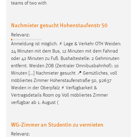
teams of two with
Cookie Laufzeit:
Max. 13 Monate
Nachmieter gesucht Hohenstaufenstr 50
Relevanz:
MARKETING
Anmeldung ist möglich. ⚡ Lage & Verkehr OTH
Weiden
:
24 Minuten mit dem Bus, 12 Minuten mit dem Fahrrad
Marketing Cookies werden von Drittanbietern
oder 42 Minuten zu Fuß. Bushaltestelle: 2 Gehminuten
verwendet, um personalisierte Werbung anzuzeigen.
entfernt.
Weiden
ZOB (Zentraler Omnibusbahnhof): 10
Sie tun dies, indem sie Besucher über Websites
Minuten [...] Nachmieter gesucht 📍 Gemütliches, voll
hinweg verfolgen.
möbliertes Zimmer Hohenstaufenstraße 50, 92637
Google Ads
Weiden
in der Oberpfalz ⚡ Verfügbarkeit &
Vertragsdetails Room 09 Voll möbliertes Zimmer
Name:
verfügbar ab 1. August (
_gcl_au
Anbieter:
WG-Zimmer an Studentin zu vermieten
Google Ireland Limited
Relevanz:
Zweck: