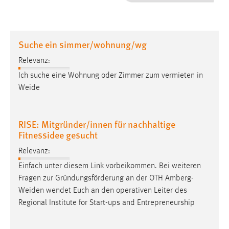
1 Jahr
Performance
Suche ein simmer/wohnung/wg
Name:
Relevanz:
staticfilecache
Ich suche eine Wohnung oder Zimmer zum vermieten in
Weide
Zweck:
Für performante Seitenauslieferung wird in diesem Cookie
gespeichert, ob man eingeloggt ist.
RISE: Mitgründer/innen für nachhaltige
Fitnessidee gesucht
Sprachpräferenz
Relevanz:
Name:
Einfach unter diesem Link vorbeikommen. Bei weiteren
site-language-preference
Fragen zur Gründungsförderung an der OTH
Amberg-
Zweck:
Weiden
wendet Euch an den operativen Leiter des
Das Cookie speichert die gewählte Sprache der Website.
Regional Institute for Start-ups and Entrepreneurship
Cookie Laufzeit: