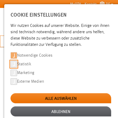
Zum Hauptinhalt springen
MyOTH
Kontakt
DE
COOKIE EINSTELLUNGEN
SUCHE
Wir nutzen Cookies auf unserer Website. Einige von ihnen
sind technisch notwendig, während andere uns helfen,
diese Website zu verbessern oder zusätzliche
JETZT BEWERBEN
Funktionalitäten zur Verfügung zu stellen.
Notwendige Cookies
SUCHE
Statistik
Marketing
FILTER
Externe Medien
Typ
ALLE AUSWÄHLEN
Erstellungsdatum
ABLEHNEN