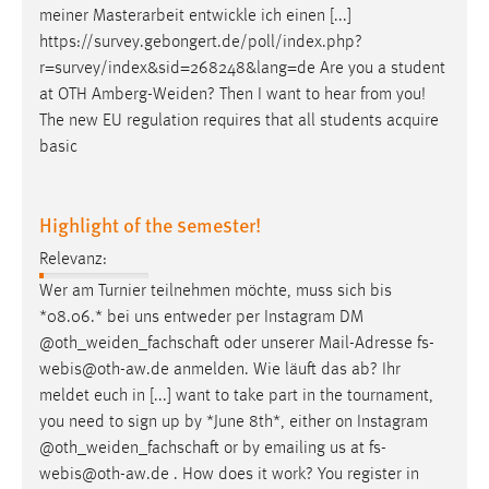
meiner Masterarbeit entwickle ich einen [...]
Zweck:
Dieser Cookie ist notwendig um sich an der Website
https://survey.gebongert.de/poll/index.php?
einloggen zu können.
r=survey/index&sid=268248&lang=de Are you a student
at OTH
Amberg-Weiden
? Then I want to hear from you!
Cookie Laufzeit:
The new EU regulation requires that all students acquire
24 Stunden
basic
STATISTIK
Highlight of the semester!
Statistik Cookies erfassen Informationen anonym.
Relevanz:
Diese Informationen helfen uns zu verstehen, wie
Wer am Turnier teilnehmen möchte, muss sich bis
unsere Besucher unsere Website nutzen.
*08.06.* bei uns entweder per Instagram DM
@
oth_weiden_fachschaft
oder unserer Mail-Adresse fs-
Matomo
webis@oth-aw.de anmelden. Wie läuft das ab? Ihr
meldet euch in [...] want to take part in the tournament,
Name:
you need to sign up by *June 8th*, either on Instagram
_pk_ref, _pk_cvar, _pk_id, _pk_ses
@
oth_weiden_fachschaft
or by emailing us at fs-
Zweck:
webis@oth-aw.de . How does it work? You register in
Zugriffsstatistik