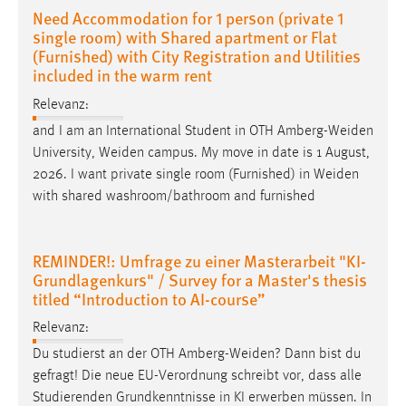
30 Tage
Need Accommodation for 1 person (private 1
single room) with Shared apartment or Flat
(Furnished) with City Registration and Utilities
Chat
included in the warm rent
Name:
Relevanz:
MibewSessionID, MIBEW_UserID, mibew_locale, mibew-
and I am an International Student in OTH
Amberg-Weiden
chat-frame-style-5e9dbeb1811c0446
University,
Weiden
campus. My move in date is 1 August,
Zweck:
2026. I want private single room (Furnished) in
Weiden
Wird benötigt um die Chatfunktion nutzen zu können.
with shared washroom/bathroom and furnished
Cookie Laufzeit:
MibewSessionID, mibew-chat-frame-style-
REMINDER!: Umfrage zu einer Masterarbeit "KI-
5e9dbeb1811c0446 = Sitzungslaufzeit, mibew_locale = 3
Grundlagenkurs" / Survey for a Master's thesis
Jahre, MIBEW_UserID = 1 Jahr
titled “Introduction to AI-course”
Relevanz:
Login
Du studierst an der OTH
Amberg-Weiden
? Dann bist du
Name:
gefragt! Die neue EU-Verordnung schreibt vor, dass alle
fe_user, be_user, be_lastLoginProvider
Studierenden Grundkenntnisse in KI erwerben müssen. In