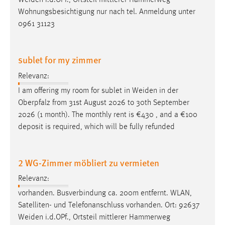
Weiden
i.d.OPf., Ortsteil mittlerer Hammerweg
Wohnungsbesichtigung nur nach tel. Anmeldung unter
0961 31123
sublet for my zimmer
Relevanz:
I am offering my room for sublet in
Weiden
in der
Oberpfalz from 31st August 2026 to 30th September
2026 (1 month). The monthly rent is €430 , and a €100
deposit is required, which will be fully refunded
2 WG-Zimmer möbliert zu vermieten
Relevanz:
vorhanden. Busverbindung ca. 200m entfernt. WLAN,
Satelliten- und Telefonanschluss vorhanden. Ort: 92637
Weiden
i.d.OPf., Ortsteil mittlerer Hammerweg