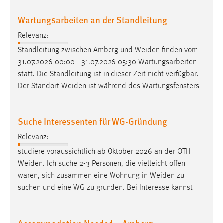
EXTERNE MEDIEN
Wartungsarbeiten an der Standleitung
Um Inhalte von Videoplattformen und Social Media
Plattformen anzeigen zu können, werden von diesen
Relevanz:
externen Medien Cookies gesetzt.
Standleitung zwischen Amberg und
Weiden
finden vom
31.07.2026 00:00 - 31.07.2026 05:30 Wartungsarbeiten
YouTube
statt. Die Standleitung ist in dieser Zeit nicht verfügbar.
Der Standort
Weiden
ist während des Wartungsfensters
Vimeo
Suche Interessenten für WG-Gründung
Relevanz:
studiere voraussichtlich ab Oktober 2026 an der OTH
Weiden
. Ich suche 2-3 Personen, die vielleicht offen
wären, sich zusammen eine Wohnung in
Weiden
zu
suchen und eine WG zu gründen. Bei Interesse kannst
Accommodation Needed – Amberg