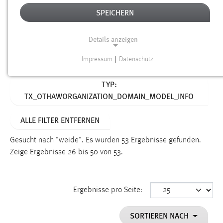
SPEICHERN
Alter
Details anzeigen
SUCHEN
Impressum
|
Datenschutz
NOTWENDIGE COOKIES
Aktive Filter:
TYP:
Notwendige Cookies ermöglichen grundlegende
TX_OTHAWORGANIZATION_DOMAIN_MODEL_INFO
Funktionen und sind für die einwandfreie Funktion der
Website erforderlich.
ALLE FILTER ENTFERNEN
Einverständnis
Gesucht nach "weide".
Es wurden 53 Ergebnisse gefunden.
Name:
Zeige Ergebnisse 26 bis 50 von 53.
cookie_consent
Zweck:
Ergebnisse pro Seite:
Dieser Cookie speichert die ausgewählten Einverständnis-
Optionen des Benutzers
SORTIEREN NACH
Cookie Laufzeit: