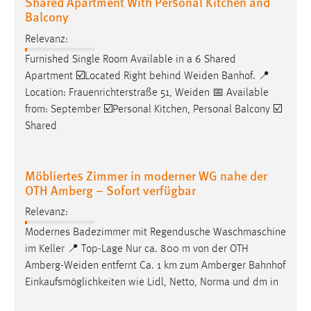
Shared Apartment With Personal Kitchen and
Balcony
Relevanz:
Furnished Single Room Available in a 6 Shared
Apartment ☑️Located Right behind
Weiden
Banhof. 📍
Location: Frauenrichterstraße 51,
Weiden
📅 Available
from: September ☑️Personal Kitchen, Personal Balcony ☑️
Shared
Möbliertes Zimmer in moderner WG nahe der
OTH Amberg – Sofort verfügbar
Relevanz:
Modernes Badezimmer mit Regendusche Waschmaschine
im Keller 📍 Top-Lage Nur ca. 800 m von der OTH
Amberg-Weiden
entfernt Ca. 1 km zum Amberger Bahnhof
Einkaufsmöglichkeiten wie Lidl, Netto, Norma und dm in