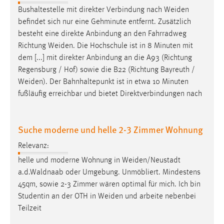
Bushaltestelle mit direkter Verbindung nach
Weiden
Conversion-Tracking
befindet sich nur eine Gehminute entfernt. Zusätzlich
Cookie Laufzeit:
besteht eine direkte Anbindung an den Fahrradweg
3 Monate
Richtung
Weiden
. Die Hochschule ist in 8 Minuten mit
dem [...] mit direkter Anbindung an die A93 (Richtung
Facebook Pixel
Regensburg / Hof) sowie die B22 (Richtung Bayreuth /
Weiden
). Der Bahnhaltepunkt ist in etwa 10 Minuten
Name:
fußläufig erreichbar und bietet Direktverbindungen nach
_fbp
Anbieter:
Suche moderne und helle 2-3 Zimmer Wohnung
Facebook
Relevanz:
Zweck:
Conversion-Tracking
helle und moderne Wohnung in
Weiden/Neustadt
a.d.Waldnaab oder Umgebung. Unmöbliert. Mindestens
Cookie Laufzeit:
45qm, sowie 2-3 Zimmer wären optimal für mich. Ich bin
3 Monate
Studentin an der OTH in
Weiden
und arbeite nebenbei
Teilzeit