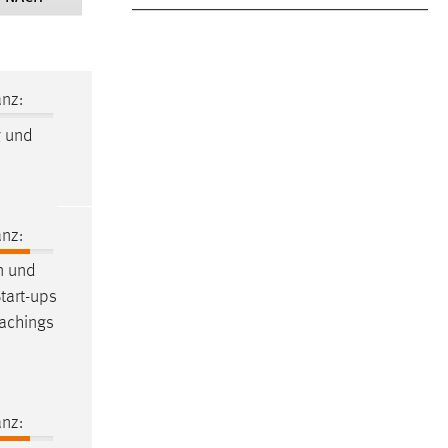
nz:
g
und
nz:
n und
tart-ups
achings
nz: