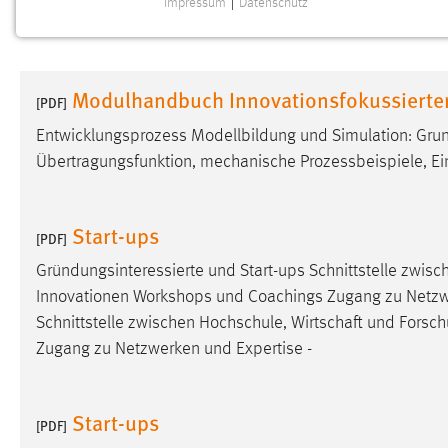
Impressum
|
Datenschutz
NOTWENDIGE COOKIES
Notwendige Cookies ermöglichen grundlegende
Funktionen und sind für die einwandfreie Funktion der
Modulhandbuch Innovationsfokussierte
Website erforderlich.
[PDF]
Entwicklungsprozess Modellbildung und Simulation: Grun
Einverständnis
Übertragungsfunktion, mechanische Prozessbeispiele, Ei
Name:
cookie_consent
Zweck:
Dieser Cookie speichert die
Start-ups
[PDF]
ausgewählten Einverständnis-Optionen
des Benutzers
Gründungsinteressierte und Start-ups Schnittstelle zwis
Innovationen Workshops und Coachings Zugang zu Netzwerk
Cookie Laufzeit:
1 Jahr
Schnittstelle zwischen Hochschule, Wirtschaft und Forsc
Zugang zu Netzwerken und Expertise -
Performance
Name:
staticfilecache
Start-ups
[PDF]
Zweck:
Für performante Seitenauslieferung wird