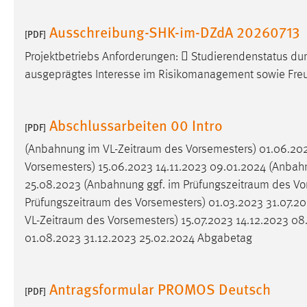
Ausschreibung-SHK-im-DZdA 20260713
Matomo
[PDF]
Name:
Projektbetriebs Anforderungen:  Studierendenstatus d
_pk_ref, _pk_cvar, _pk_id, _pk_ses
ausgeprägtes Interesse im Risikomanagement sowie Freu
Zweck:
Zugriffsstatistik
Cookie Laufzeit:
Max. 13 Monate
Abschlussarbeiten 00 Intro
[PDF]
(Anbahnung im
VL-Zeitraum
des Vorsemesters) 01.06.202
MARKETING
Vorsemesters) 15.06.2023 14.11.2023 09.01.2024 (Anbah
25.08.2023 (Anbahnung ggf. im
Prüfungszeitraum
des Vor
Marketing Cookies werden von Drittanbietern
verwendet, um personalisierte Werbung anzuzeigen.
Prüfungszeitraum
des Vorsemesters) 01.03.2023 31.07.202
Sie tun dies, indem sie Besucher über Websites
VL-Zeitraum
des Vorsemesters) 15.07.2023 14.12.2023 0
hinweg verfolgen.
01.08.2023 31.12.2023 25.02.2024 Abgabetag
Google Ads
Antragsformular PROMOS Deutsch
[PDF]
Name:
_gcl_au