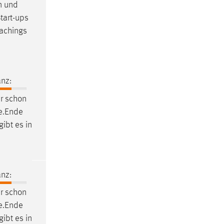
n und
tart-ups
achings
nz:
r schon
ce.Ende
ibt es in
nz:
r schon
ce.Ende
ibt es in