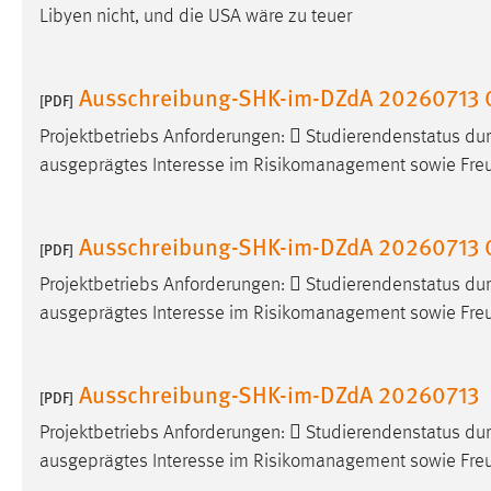
Libyen nicht, und die USA wäre zu teuer
Cookie Laufzeit:
MibewSessionID, mibew-chat-frame-
style-5e9dbeb1811c0446 =
Sitzungslaufzeit, mibew_locale = 3
Ausschreibung-SHK-im-DZdA 20260713 
Jahre, MIBEW_UserID = 1 Jahr
[PDF]
Projektbetriebs Anforderungen:  Studierendenstatus d
Login
ausgeprägtes Interesse im Risikomanagement sowie Freu
Name:
fe_user, be_user, be_lastLoginProvider
Ausschreibung-SHK-im-DZdA 20260713 
Zweck:
Dieser Cookie ist notwendig um sich an
[PDF]
der Website einloggen zu können.
Projektbetriebs Anforderungen:  Studierendenstatus d
Cookie Laufzeit:
24 Stunden
ausgeprägtes Interesse im Risikomanagement sowie Freu
Ausschreibung-SHK-im-DZdA 20260713
STATISTIK
[PDF]
Statistik Cookies erfassen Informationen anonym.
Projektbetriebs Anforderungen:  Studierendenstatus d
Diese Informationen helfen uns zu verstehen, wie
ausgeprägtes Interesse im Risikomanagement sowie Freu
unsere Besucher unsere Website nutzen.