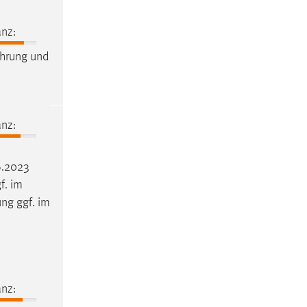
nz:
hrung und
nz:
6.2023
f. im
ng ggf. im
nz: