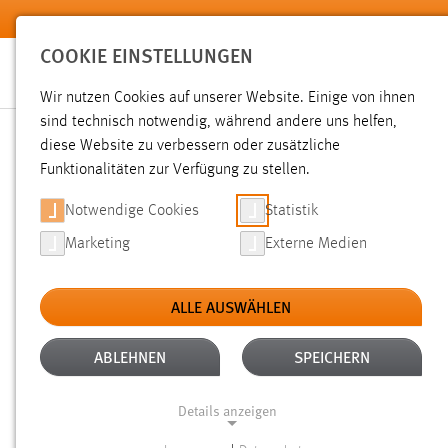
Zum Hauptinhalt springen
COOKIE EINSTELLUNGEN
Wir nutzen Cookies auf unserer Website. Einige von ihnen
sind technisch notwendig, während andere uns helfen,
diese Website zu verbessern oder zusätzliche
SUCHE
Funktionalitäten zur Verfügung zu stellen.
Notwendige Cookies
Statistik
Marketing
Externe Medien
ALLE AUSWÄHLEN
TYP: DATEIEN
ALTER: 1 WOCHE BIS 1 
Aktive Filter:
ABLEHNEN
SPEICHERN
Gesucht nach "raum".
Es wurden 32 Ergebnisse gefunden.
Details anzeigen