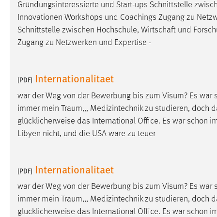
Gründungsinteressierte und Start-ups Schnittstelle zwis
in diesem Cookie gespeichert, ob man
Innovationen Workshops und Coachings Zugang zu Netzwerk
eingeloggt ist.
Schnittstelle zwischen Hochschule, Wirtschaft und Forsc
Zugang zu Netzwerken und Expertise -
Sprachpräferenz
Name:
site-language-preference
Internationalitaet
[PDF]
Zweck:
Das Cookie speichert die gewählte
Sprache der Website.
war der Weg von der Bewerbung bis zum Visum? Es war
immer mein
Traum
,,, Medizintechnik zu studieren, doch d
Cookie Laufzeit:
30 Tage
glücklicherweise das International Office. Es war schon
Libyen nicht, und die USA wäre zu teuer
Chat
Name:
MibewSessionID, MIBEW_UserID,
Internationalitaet
[PDF]
mibew_locale, mibew-chat-frame-style-
5e9dbeb1811c0446
war der Weg von der Bewerbung bis zum Visum? Es war
immer mein
Traum
,,, Medizintechnik zu studieren, doch d
Zweck:
Wird benötigt um die Chatfunktion
nutzen zu können.
glücklicherweise das International Office. Es war schon