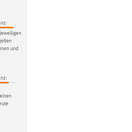
nz:
 jeweiligen
gelten
innen und
nz:
einen
neute