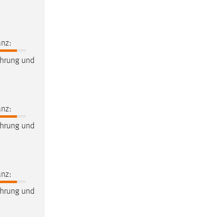
nz:
hrung und
nz:
hrung und
nz:
hrung und