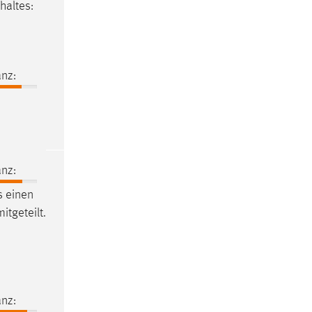
haltes:
nz:
nz:
s
einen
itgeteilt.
nz: