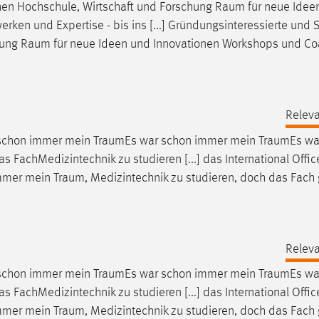
chen Hochschule, Wirtschaft und Forschung
Raum
für neue Idee
en und Expertise - bis ins [...] Gründungsinteressierte und S
hung
Raum
für neue Ideen und Innovationen Workshops und Co
Releva
 schon immer mein
TraumEs
war schon immer mein
TraumEs
wa
as FachMedizintechnik zu studieren [...] das International Offi
 immer mein
Traum
, Medizintechnik zu studieren, doch das Fach g
Releva
 schon immer mein
TraumEs
war schon immer mein
TraumEs
wa
as FachMedizintechnik zu studieren [...] das International Offi
 immer mein
Traum
, Medizintechnik zu studieren, doch das Fach g