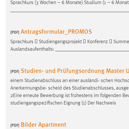
Sprachkurs (3 Wochen – 6 Monate) Studium (1 – 6 Monate
Anbieter:
Google Ireland Limited
______________________________________________
Zweck:
Conversion-Tracking
Cookie Laufzeit:
3 Monate
Antragsformular_PROMOS
[PDF]
Sprachkurs  Studiengangsprojekt  Konferenz  Summer
Facebook Pixel
Auslandsaufenthalts: ___________________________
Name:
_fbp
Anbieter:
Facebook
Studien- und Prüfungsordnung Master U
[PDF]
Zweck:
Conversion-Tracking
einem Studienabschluss an einer ausländi- schen Hochs
Anerkennungsbe- scheid des Studienabschlusses, ausgestellt
Cookie Laufzeit:
3 Monate
2Eine erneute Bewerbung ist frühestens im folgenden
Be
studiengangspezifischen Eignung (1) Der Nachweis
EXTERNE MEDIEN
Um Inhalte von Videoplattformen und Social Media
Bilder Apartment
[PDF]
Plattformen anzeigen zu können, werden von diesen