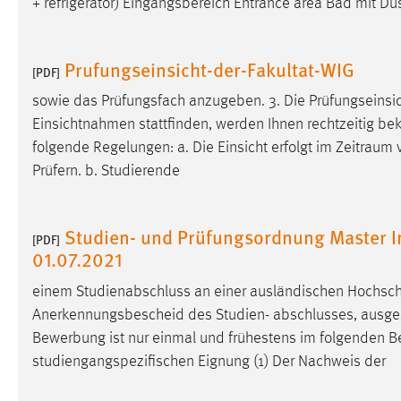
+ refrigerator) Eingangsbereich Entrance area Bad mit D
Prufungseinsicht-der-Fakultat-WIG
[PDF]
sowie das Prüfungsfach anzugeben. 3. Die Prüfungseinsich
Einsichtnahmen stattfinden, werden Ihnen rechtzeitig bek
folgende Regelungen: a. Die Einsicht erfolgt im
Zeitraum
v
Prüfern. b. Studierende
Studien- und Prüfungsordnung Master I
[PDF]
01.07.2021
einem Studienabschluss an einer ausländischen Hochsc
Anerkennungsbescheid des Studien- abschlusses, ausgestellt
Bewerbung ist nur einmal und frühestens im folgenden 
studiengangspezifischen Eignung (1) Der Nachweis der