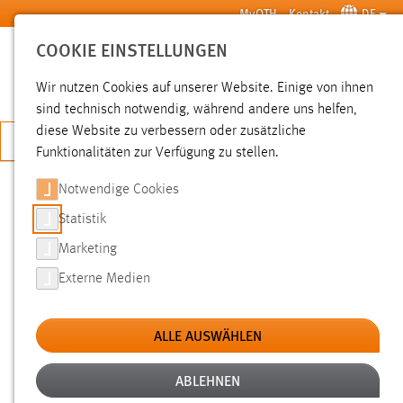
Zum Hauptinhalt springen
MyOTH
Kontakt
DE
COOKIE EINSTELLUNGEN
SUCHE
Wir nutzen Cookies auf unserer Website. Einige von ihnen
sind technisch notwendig, während andere uns helfen,
diese Website zu verbessern oder zusätzliche
JETZT BEWERBEN
Funktionalitäten zur Verfügung zu stellen.
Notwendige Cookies
SUCHE
Statistik
Marketing
FILTER
Externe Medien
Typ
ALLE AUSWÄHLEN
Erstellungsdatum
ABLEHNEN