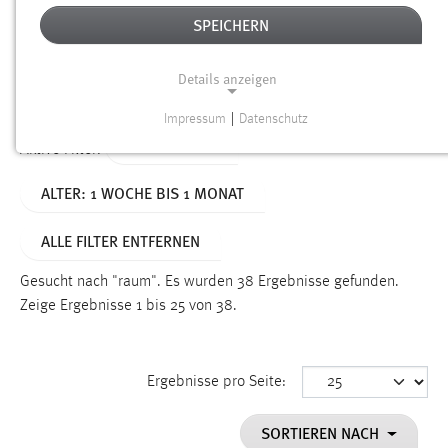
SPEICHERN
Alter
Details anzeigen
SUCHEN
Impressum
|
Datenschutz
NOTWENDIGE COOKIES
TYP: DATEIEN
Aktive Filter:
Notwendige Cookies ermöglichen grundlegende
ALTER: 1 WOCHE BIS 1 MONAT
Funktionen und sind für die einwandfreie Funktion der
Website erforderlich.
ALLE FILTER ENTFERNEN
Einverständnis
Gesucht nach "raum".
Es wurden 38 Ergebnisse gefunden.
Name:
Zeige Ergebnisse 1 bis 25 von 38.
cookie_consent
Zweck:
Ergebnisse pro Seite:
Dieser Cookie speichert die ausgewählten Einverständnis-
Optionen des Benutzers
SORTIEREN NACH
Cookie Laufzeit: