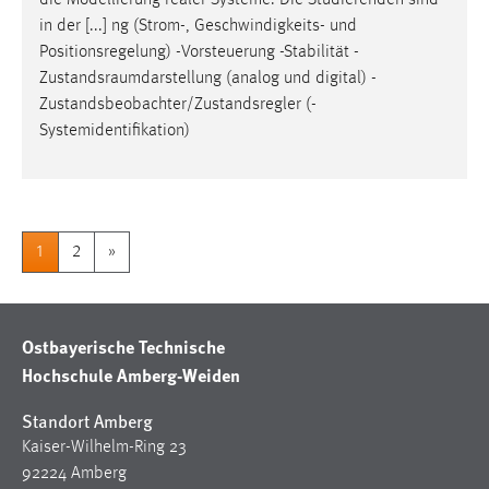
die Modellierung realer Systeme. Die Studierenden sind
in der [...] ng (Strom-, Geschwindigkeits- und
Positionsregelung) -Vorsteuerung -Stabilität -
Zustandsraumdarstellung
(analog und digital) -
Zustandsbeobachter/Zustandsregler (-
Systemidentifikation)
1
2
»
Ostbayerische Technische
Hochschule Amberg-Weiden
Standort Amberg
Kaiser-Wilhelm-Ring 23
92224 Amberg