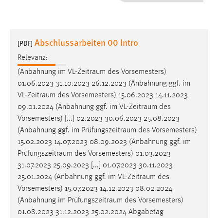
1 Jahr
Performance
Abschlussarbeiten 00 Intro
[PDF]
Name:
Relevanz:
staticfilecache
(Anbahnung im
VL-Zeitraum
des Vorsemesters)
01.06.2023 31.10.2023 26.12.2023 (Anbahnung ggf. im
Zweck:
VL-Zeitraum
des Vorsemesters) 15.06.2023 14.11.2023
Für performante Seitenauslieferung wird in diesem Cookie
gespeichert, ob man eingeloggt ist.
09.01.2024 (Anbahnung ggf. im
VL-Zeitraum
des
Vorsemesters) [...] 02.2023 30.06.2023 25.08.2023
(Anbahnung ggf. im
Prüfungszeitraum
des Vorsemesters)
Sprachpräferenz
15.02.2023 14.07.2023 08.09.2023 (Anbahnung ggf. im
Name:
Prüfungszeitraum
des Vorsemesters) 01.03.2023
site-language-preference
31.07.2023 25.09.2023 [...] 01.07.2023 30.11.2023
25.01.2024 (Anbahnung ggf. im
VL-Zeitraum
des
Zweck:
Vorsemesters) 15.07.2023 14.12.2023 08.02.2024
Das Cookie speichert die gewählte Sprache der Website.
(Anbahnung im
Prüfungszeitraum
des Vorsemesters)
Cookie Laufzeit:
01.08.2023 31.12.2023 25.02.2024 Abgabetag