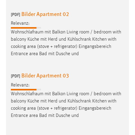
EXTERNE MEDIEN
Um Inhalte von Videoplattformen und Social Media
Bilder Apartment 02
[PDF]
Plattformen anzeigen zu können, werden von diesen
Relevanz:
externen Medien Cookies gesetzt.
Wohnschlafraum
mit Balkon Living room / bedroom with
balcony Küche mit Herd und Kühlschrank Kitchen with
YouTube
cooking area (stove + refrigerator) Eingangsbereich
Entrance area Bad mit Dusche und
Vimeo
Bilder Apartment 03
[PDF]
Relevanz:
Wohnschlafraum
mit Balkon Living room / bedroom with
balcony Küche mit Herd und Kühlschrank Kitchen with
cooking area (stove + refrigerator) Eingangsbereich
Entrance area Bad mit Dusche und