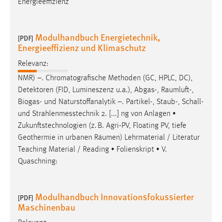
Energieeffizienz
Modulhandbuch Energietechnik,
[PDF]
Energieeffizienz und Klimaschutz
Relevanz:
NMR) –. Chromatografische Methoden (GC, HPLC, DC),
Detektoren (FID, Lumineszenz u.a.), Abgas-,
Raumluft
-,
Biogas- und Naturstoffanalytik –. Partikel-, Staub-, Schall-
und Strahlenmesstechnik 2. [...] ng von Anlagen •
Zukunftstechnologien (z. B. Agri-PV, Floating PV, tiefe
Geothermie in urbanen
Räumen
) Lehrmaterial / Literatur
Teaching Material / Reading • Folienskript • V.
Quaschning:
Modulhandbuch Innovationsfokussierter
[PDF]
Maschinenbau