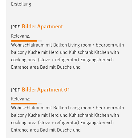
Erstellung
Conversion-Tracking
Cookie Laufzeit:
3 Monate
Bilder Apartment
[PDF]
Relevanz:
Facebook Pixel
Wohnschlafraum
mit Balkon Living room / bedroom with
balcony Küche mit Herd und Kühlschrank Kitchen with
Name:
cooking area (stove + refrigerator) Eingangsbereich
_fbp
Entrance area Bad mit Dusche und
Anbieter:
Facebook
Bilder Apartment 01
[PDF]
Zweck:
Conversion-Tracking
Relevanz:
Wohnschlafraum
mit Balkon Living room / bedroom with
Cookie Laufzeit:
balcony Küche mit Herd und Kühlschrank Kitchen with
3 Monate
cooking area (stove + refrigerator) Eingangsbereich
Entrance area Bad mit Dusche und