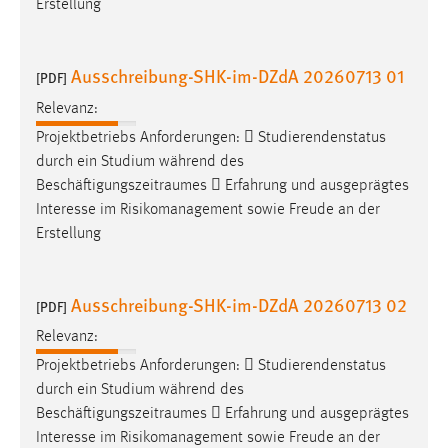
Erstellung
Cookie Laufzeit:
Max. 13 Monate
Ausschreibung-SHK-im-DZdA 20260713 01
[PDF]
Relevanz:
MARKETING
Projektbetriebs Anforderungen:  Studierendenstatus
durch ein Studium während des
Marketing Cookies werden von Drittanbietern
Beschäftigungszeitraumes
 Erfahrung und ausgeprägtes
verwendet, um personalisierte Werbung anzuzeigen.
Interesse im Risikomanagement sowie Freude an der
Sie tun dies, indem sie Besucher über Websites
Erstellung
hinweg verfolgen.
Google Ads
Ausschreibung-SHK-im-DZdA 20260713 02
[PDF]
Name:
Relevanz:
_gcl_au
Projektbetriebs Anforderungen:  Studierendenstatus
Anbieter:
durch ein Studium während des
Google Ireland Limited
Beschäftigungszeitraumes
 Erfahrung und ausgeprägtes
Interesse im Risikomanagement sowie Freude an der
Zweck: