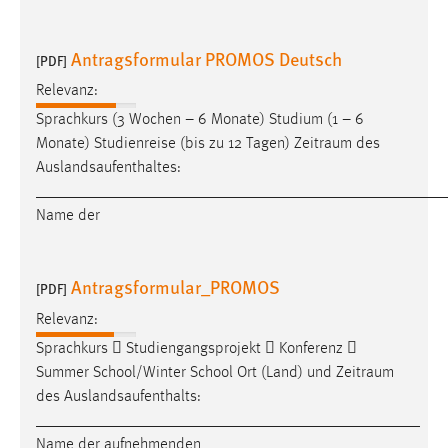
30 Tage
Antragsformular PROMOS Deutsch
[PDF]
Chat
Relevanz:
Name:
Sprachkurs (3 Wochen – 6 Monate) Studium (1 – 6
MibewSessionID, MIBEW_UserID, mibew_locale, mibew-
Monate) Studienreise (bis zu 12 Tagen)
Zeitraum
des
chat-frame-style-5e9dbeb1811c0446
Auslandsaufenthaltes:
Zweck:
___________________________________________________
Wird benötigt um die Chatfunktion nutzen zu können.
Name der
Cookie Laufzeit:
MibewSessionID, mibew-chat-frame-style-
Antragsformular_PROMOS
5e9dbeb1811c0446 = Sitzungslaufzeit, mibew_locale = 3
[PDF]
Jahre, MIBEW_UserID = 1 Jahr
Relevanz:
Sprachkurs  Studiengangsprojekt  Konferenz 
Login
Summer School/Winter School Ort (Land) und
Zeitraum
des Auslandsaufenthalts:
Name:
________________________________________________
fe_user, be_user, be_lastLoginProvider
Name der aufnehmenden