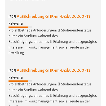
Zweck:
Dieser Cookie ist notwendig um sich an der Website
einloggen zu können.
Ausschreibung-SHK-im-DZdA 20260713
[PDF]
Cookie Laufzeit:
Relevanz:
24 Stunden
Projektbetriebs Anforderungen:  Studierendenstatus
durch ein Studium während des
Beschäftigungszeitraumes
 Erfahrung und ausgeprägtes
STATISTIK
Interesse im Risikomanagement sowie Freude an der
Erstellung
Statistik Cookies erfassen Informationen anonym.
Diese Informationen helfen uns zu verstehen, wie
unsere Besucher unsere Website nutzen.
Ausschreibung-SHK-im-DZdA 20260713
[PDF]
Matomo
Relevanz:
Projektbetriebs Anforderungen:  Studierendenstatus
Name:
durch ein Studium während des
_pk_ref, _pk_cvar, _pk_id, _pk_ses
Beschäftigungszeitraumes
 Erfahrung und ausgeprägtes
Zweck:
Interesse im Risikomanagement sowie Freude an der
Zugriffsstatistik