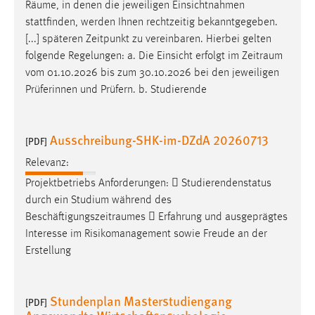
EXTERNE MEDIEN
Räume
, in denen die jeweiligen Einsichtnahmen
stattfinden, werden Ihnen rechtzeitig bekanntgegeben.
Um Inhalte von Videoplattformen und Social Media
[...] späteren Zeitpunkt zu vereinbaren. Hierbei gelten
Plattformen anzeigen zu können, werden von diesen
folgende Regelungen: a. Die Einsicht erfolgt im
Zeitraum
externen Medien Cookies gesetzt.
vom 01.10.2026 bis zum 30.10.2026 bei den jeweiligen
Prüferinnen und Prüfern. b. Studierende
YouTube
Ausschreibung-SHK-im-DZdA 20260713
Vimeo
[PDF]
Relevanz:
Projektbetriebs Anforderungen:  Studierendenstatus
durch ein Studium während des
Beschäftigungszeitraumes
 Erfahrung und ausgeprägtes
Interesse im Risikomanagement sowie Freude an der
Erstellung
Stundenplan Masterstudiengang
[PDF]