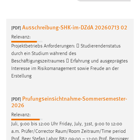
1 Jahr
Performance
Ausschreibung-SHK-im-DZdA 20260713 02
[PDF]
Name:
Relevanz:
staticfilecache
Projektbetriebs Anforderungen:  Studierendenstatus
durch ein Studium während des
Zweck:
Beschäftigungszeitraumes
 Erfahrung und ausgeprägtes
Für performante Seitenauslieferung wird in diesem Cookie
gespeichert, ob man eingeloggt ist.
Interesse im Risikomanagement sowie Freude an der
Erstellung
Sprachpräferenz
Prufungseinsichtnahme-Sommersemester-
Name:
[PDF]
2026
site-language-preference
Relevanz:
Zweck:
Das Cookie speichert die gewählte Sprache der Website.
Juli, 9:00 bis 12:00 Uhr Friday, July, 31st, 9:00 to 12:00
a.m. Prüfer/Corrector
Raum/Room
Zeitraum/Time
period
Cookie Laufzeit:
Prof. Beer Stefan Labor B82 09:00 – 12:00 Prof. Berninger