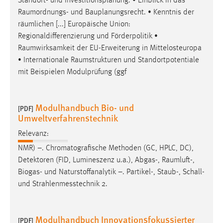
Standort- und Investitionsplanung. • Einblick in das
Raumordnungs
- und Bauplanungsrecht. • Kenntnis der
räumlichen [...] Europäische Union:
Regionaldifferenzierung und Förderpolitik •
Raumwirksamkeit
der EU-Erweiterung in Mittelosteuropa
• Internationale
Raumstrukturen
und Standortpotentiale
mit Beispielen Modulprüfung (ggf
Modulhandbuch Bio- und
[PDF]
Umweltverfahrenstechnik
Relevanz:
NMR) –. Chromatografische Methoden (GC, HPLC, DC),
Detektoren (FID, Lumineszenz u.a.), Abgas-,
Raumluft
-,
Biogas- und Naturstoffanalytik –. Partikel-, Staub-, Schall-
und Strahlenmesstechnik 2.
Modulhandbuch Innovationsfokussierter
[PDF]