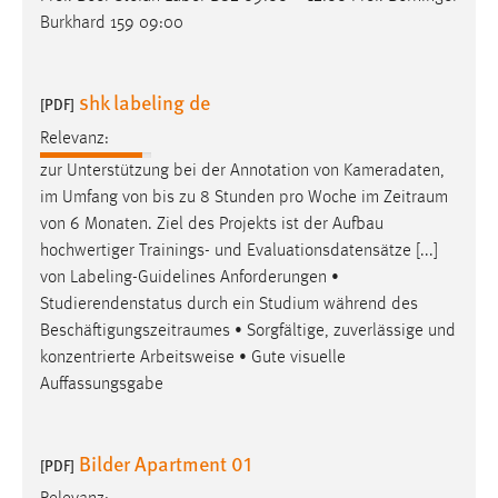
30 Tage
Burkhard 159 09:00
Chat
shk labeling de
[PDF]
Name:
Relevanz:
MibewSessionID, MIBEW_UserID, mibew_locale, mibew-
chat-frame-style-5e9dbeb1811c0446
zur Unterstützung bei der Annotation von Kameradaten,
im Umfang von bis zu 8 Stunden pro Woche im
Zeitraum
Zweck:
von 6 Monaten. Ziel des Projekts ist der Aufbau
Wird benötigt um die Chatfunktion nutzen zu können.
hochwertiger Trainings- und Evaluationsdatensätze [...]
Cookie Laufzeit:
von Labeling-Guidelines Anforderungen •
MibewSessionID, mibew-chat-frame-style-
Studierendenstatus durch ein Studium während des
5e9dbeb1811c0446 = Sitzungslaufzeit, mibew_locale = 3
Beschäftigungszeitraumes
• Sorgfältige, zuverlässige und
Jahre, MIBEW_UserID = 1 Jahr
konzentrierte Arbeitsweise • Gute visuelle
Auffassungsgabe
Login
Name:
Bilder Apartment 01
[PDF]
fe_user, be_user, be_lastLoginProvider