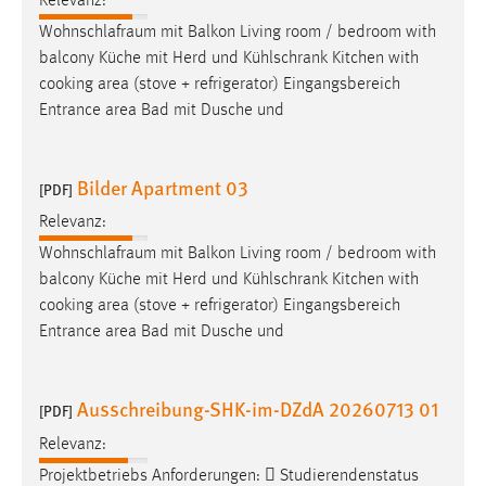
Relevanz:
Zweck:
Wohnschlafraum
mit Balkon Living room / bedroom with
Dieser Cookie ist notwendig um sich an der Website
balcony Küche mit Herd und Kühlschrank Kitchen with
einloggen zu können.
cooking area (stove + refrigerator) Eingangsbereich
Cookie Laufzeit:
Entrance area Bad mit Dusche und
24 Stunden
Bilder Apartment 03
[PDF]
STATISTIK
Relevanz:
Statistik Cookies erfassen Informationen anonym.
Wohnschlafraum
mit Balkon Living room / bedroom with
Diese Informationen helfen uns zu verstehen, wie
balcony Küche mit Herd und Kühlschrank Kitchen with
unsere Besucher unsere Website nutzen.
cooking area (stove + refrigerator) Eingangsbereich
Entrance area Bad mit Dusche und
Matomo
Name:
Ausschreibung-SHK-im-DZdA 20260713 01
[PDF]
_pk_ref, _pk_cvar, _pk_id, _pk_ses
Relevanz:
Zweck:
Projektbetriebs Anforderungen:  Studierendenstatus
Zugriffsstatistik