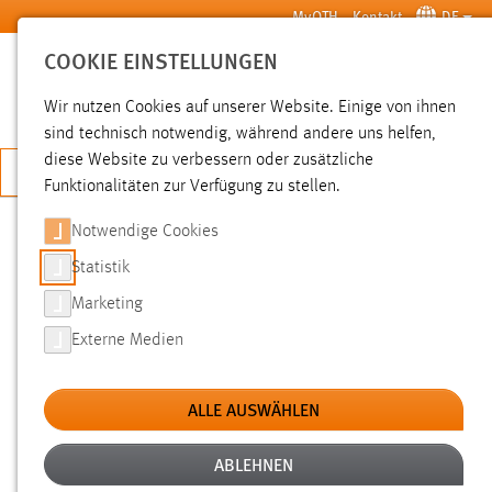
Zum Hauptinhalt springen
MyOTH
Kontakt
DE
COOKIE EINSTELLUNGEN
SUCHE
Wir nutzen Cookies auf unserer Website. Einige von ihnen
sind technisch notwendig, während andere uns helfen,
diese Website zu verbessern oder zusätzliche
JETZT BEWERBEN
Funktionalitäten zur Verfügung zu stellen.
Notwendige Cookies
SUCHE
Statistik
Marketing
FILTER
Externe Medien
Typ
ALLE AUSWÄHLEN
Erstellungsdatum
ABLEHNEN