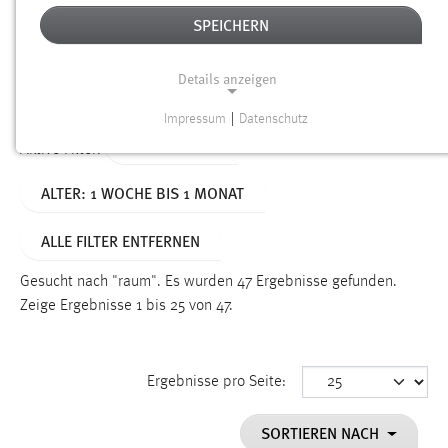
SPEICHERN
Alter
Details anzeigen
SUCHEN
Impressum
|
Datenschutz
NOTWENDIGE COOKIES
TYP: DATEIEN
Aktive Filter:
Notwendige Cookies ermöglichen grundlegende
ALTER: 1 WOCHE BIS 1 MONAT
Funktionen und sind für die einwandfreie Funktion der
Website erforderlich.
ALLE FILTER ENTFERNEN
Einverständnis
Gesucht nach "raum".
Es wurden 47 Ergebnisse gefunden.
Name:
Zeige Ergebnisse 1 bis 25 von 47.
cookie_consent
Zweck:
Ergebnisse pro Seite:
Dieser Cookie speichert die ausgewählten Einverständnis-
Optionen des Benutzers
SORTIEREN NACH
Cookie Laufzeit: