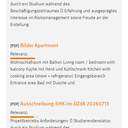
durch ein Studium während des
Cookie Laufzeit:
Beschäftigungszeitraumes
 Erfahrung und ausgeprägtes
Max. 13 Monate
Interesse im Risikomanagement sowie Freude an der
Erstellung
MARKETING
Bilder Apartment
[PDF]
Marketing Cookies werden von Drittanbietern
Relevanz:
verwendet, um personalisierte Werbung anzuzeigen.
Sie tun dies, indem sie Besucher über Websites
Wohnschlafraum
mit Balkon Living room / bedroom with
hinweg verfolgen.
balcony Küche mit Herd und Kühlschrank Kitchen with
cooking area (stove + refrigerator) Eingangsbereich
Google Ads
Entrance area Bad mit Dusche und
Name:
_gcl_au
Ausschreibung-SHK-im-DZdA 20260713
[PDF]
Anbieter:
Relevanz:
Google Ireland Limited
Projektbetriebs Anforderungen:  Studierendenstatus
Zweck:
durch ein Studium während des