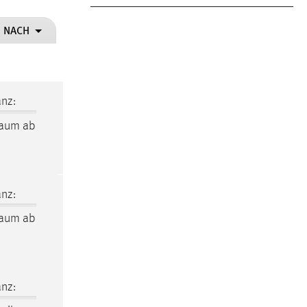
N NACH
nz:
raum
ab
nz:
raum
ab
nz: