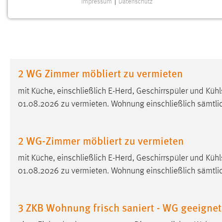
Impressum
|
Datenschutz
NOTWENDIGE COOKIES
Notwendige Cookies ermöglichen grundlegende
Funktionen und sind für die einwandfreie Funktion der
Website erforderlich.
2 WG Zimmer möbliert zu vermieten
Einverständnis
mit Küche, einschließlich E-Herd, Geschirrspüler und K
Name:
cookie_consent
01.08.2026 zu vermieten. Wohnung einschließlich sämtl
Zweck:
Dieser Cookie speichert die
ausgewählten Einverständnis-Optionen
des Benutzers
2 WG-Zimmer möbliert zu vermieten
Cookie Laufzeit:
1 Jahr
mit Küche, einschließlich E-Herd, Geschirrspüler und K
01.08.2026 zu vermieten. Wohnung einschließlich sämtl
Performance
Name:
staticfilecache
3 ZKB Wohnung frisch saniert - WG geeignet
Zweck:
Für performante Seitenauslieferung wird