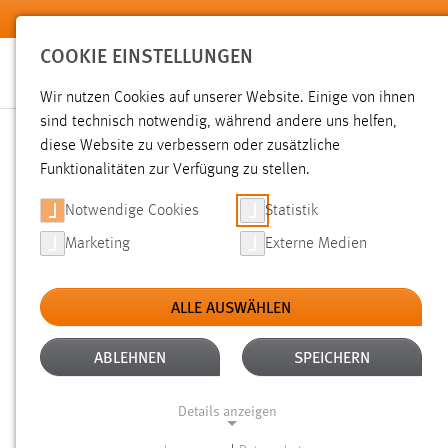
Zum Hauptinhalt springen
COOKIE EINSTELLUNGEN
Wir nutzen Cookies auf unserer Website. Einige von ihnen
sind technisch notwendig, während andere uns helfen,
diese Website zu verbessern oder zusätzliche
SUCHE
Funktionalitäten zur Verfügung zu stellen.
Notwendige Cookies
Statistik
Marketing
Externe Medien
ALLE AUSWÄHLEN
TYP: TX_OTHAWORGANIZATION_DOMAIN_MOD
Aktive Filter:
ABLEHNEN
SPEICHERN
ALLE FILTER ENTFERNEN
Details anzeigen
Gesucht nach "raum".
Es wurden 9 Ergebnisse gefunden.
Ze