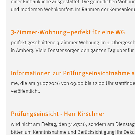
einer Einbauküche ausgestattet. Die gemütlichen Wohnu
in diesem Cookie gespeichert, ob man
und modernen Wohnkomfort. Im Rahmen der Kernsanier
eingeloggt ist.
Sprachpräferenz
3-Zimmer-Wohnung–perfekt für eine WG
Name:
site-language-preference
perfekt geschnittene 3-Zimmer-Wohnung im 1. Obergescho
in Amberg. Viele Fenster sorgen den ganzen Tag über für
Zweck:
Das Cookie speichert die gewählte
Sprache der Website.
Cookie Laufzeit:
Informationen zur Prüfungseinsichtnahme 
30 Tage
me, die am 31.07.2026 von 09:00 bis 12:00 Uhr stattfinde
Chat
veröffentlicht.
Name:
MibewSessionID, MIBEW_UserID,
mibew_locale, mibew-chat-frame-style-
Prüfungseinsicht - Herr Kirschner
5e9dbeb1811c0446
Zweck:
wird nicht am Freitag, den 31.07.26, sondern am Diensta
Wird benötigt um die Chatfunktion
nutzen zu können.
bitten um Kenntnisnahme und Berücksichtigung! Ihr Deka