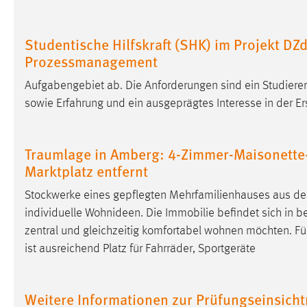
Cookie Laufzeit:
MibewSessionID, mibew-chat-frame-
style-5e9dbeb1811c0446 =
Studentische Hilfskraft (SHK) im Projekt DZd
Sitzungslaufzeit, mibew_locale = 3
Prozessmanagement
Jahre, MIBEW_UserID = 1 Jahr
Aufgabengebiet ab. Die Anforderungen sind ein Studier
Login
sowie Erfahrung und ein ausgeprägtes Interesse in der Er
Name:
fe_user, be_user, be_lastLoginProvider
Traumlage in Amberg: 4-Zimmer-Maisonette
Zweck:
Dieser Cookie ist notwendig um sich an
Marktplatz entfernt
der Website einloggen zu können.
Cookie Laufzeit:
24 Stunden
Stockwerke eines gepflegten Mehrfamilienhauses aus dem
individuelle Wohnideen. Die Immobilie befindet sich in be
zentral und gleichzeitig komfortabel wohnen möchten. Fü
STATISTIK
ist ausreichend Platz für Fahrräder, Sportgeräte
Statistik Cookies erfassen Informationen anonym.
Diese Informationen helfen uns zu verstehen, wie
Weitere Informationen zur Prüfungseinsich
unsere Besucher unsere Website nutzen.