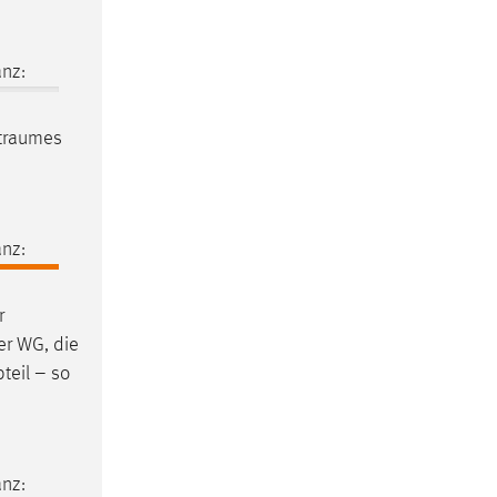
nz:
itraumes
nz:
r
er WG, die
teil – so
nz: