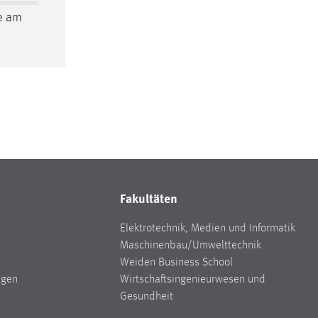
me am
Fakultäten
Elektrotechnik, Medien und Informatik
Maschinenbau/Umwelttechnik
Weiden Business School
ngen
Wirtschaftsingenieurwesen und
Gesundheit