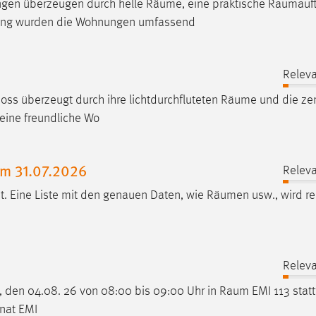
ngen überzeugen durch helle
Räume
, eine praktische
Raumauft
ung wurden die Wohnungen umfassend
Releva
ss überzeugt durch ihre lichtdurchfluteten
Räume
und die zen
 eine freundliche Wo
am 31.07.2026
Releva
t. Eine Liste mit den genauen Daten, wie
Räumen
usw., wird re
Releva
g, den 04.08. 26 von 08:00 bis 09:00 Uhr in
Raum
EMI 113 statt
nat EMI