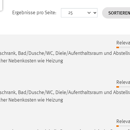
SORTIERE
Ergebnisse pro Seite:
Releva
ühlschrank, Bad/Dusche/WC,
Diele/Aufenthaltsraum
und
Abstell
icher Nebenkosten wie Heizung
Releva
ühlschrank, Bad/Dusche/WC,
Diele/Aufenthaltsraum
und
Abstell
icher Nebenkosten wie Heizung
Releva