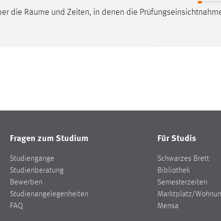
ber die
Räume
und Zeiten, in denen die Prüfungseinsichtnah
Fragen zum Studium
Für Studis
Studiengänge
Schwarzes Brett
Studienberatung
Bibliothek
Bewerben
Semesterzeiten
Studienangelegenheiten
Marktplatz/Wohnu
FAQ
Mensa