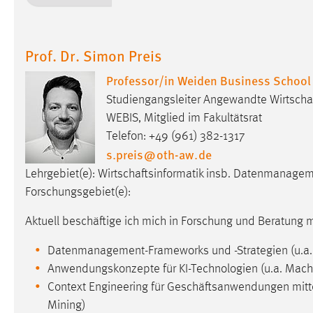
in diesem Cookie gespeichert, ob man
eingeloggt ist.
Prof. Dr. Simon Preis
Sprachpräferenz
Professor/in Weiden Business School
Name:
site-language-preference
Studiengangsleiter Angewandte Wirtschaft
WEBIS, Mitglied im Fakultätsrat
Zweck:
Das Cookie speichert die gewählte
Telefon: +49 (961) 382-1317
Sprache der Website.
s.preis
@
oth-aw
.
de
Cookie Laufzeit:
30 Tage
Lehrgebiet(e): Wirtschaftsinformatik insb. Datenmanagem
Forschungsgebiet(e):
Chat
Aktuell beschäftige ich mich in Forschung und Beratung 
Name:
MibewSessionID, MIBEW_UserID,
mibew_locale, mibew-chat-frame-style-
Datenmanagement-Frameworks und -Strategien (u.a. D
5e9dbeb1811c0446
Anwendungskonzepte für KI-Technologien (u.a. Mach
Context Engineering für Geschäftsanwendungen mitte
Zweck:
Wird benötigt um die Chatfunktion
nutzen zu können.
Mining)