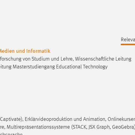
Releva
 Medien und Informatik
 Erforschung von Studium und Lehre, Wissenschaftliche Leitung
Leitung Masterstudiengang Educational Technology
 Captivate), Erklärvideoproduktion und Animation, Onlinekurse
hre, Multirepräsentationssysteme (STACK, JSX Graph, GeoGebra),
achsprache