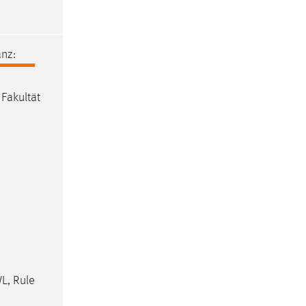
nz:
 Fakultät
L, Rule