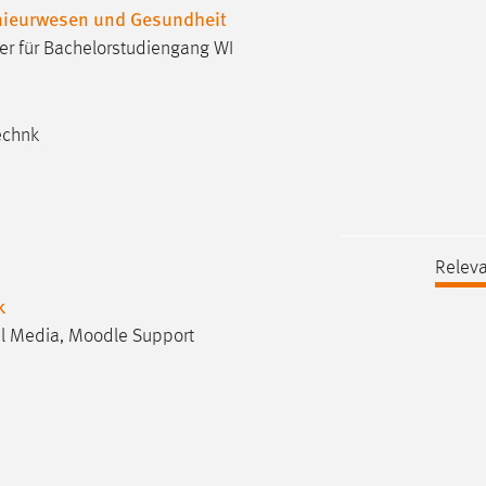
enieurwesen und Gesundheit
er für Bachelorstudiengang WI
echnk
Releva
k
ial Media, Moodle Support