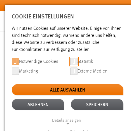
Zum Hauptinhalt springen
COOKIE EINSTELLUNGEN
Wir nutzen Cookies auf unserer Website. Einige von ihnen
sind technisch notwendig, während andere uns helfen,
diese Website zu verbessern oder zusätzliche
SUCHE
Funktionalitäten zur Verfügung zu stellen.
Notwendige Cookies
Statistik
Marketing
Externe Medien
ALLE AUSWÄHLEN
TYP: PERSONEN
ALTER: ÜBER EIN JAHR
Aktive Filter:
ABLEHNEN
SPEICHERN
Gesucht nach "moodle".
Es wurden 7 Ergebnisse gefunden
Details anzeigen