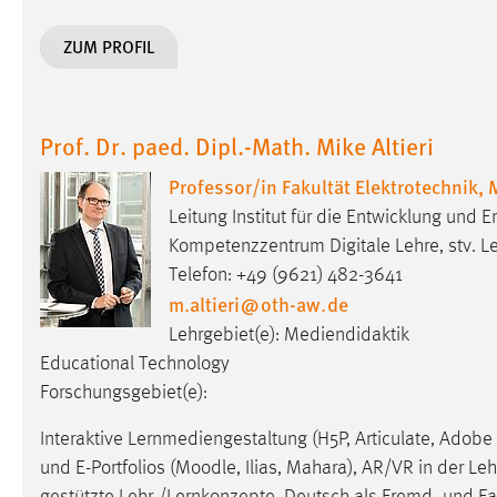
ZUM PROFIL
Matomo
Name:
_pk_ref, _pk_cvar, _pk_id, _pk_ses
Zweck:
Zugriffsstatistik
Prof. Dr. paed. Dipl.-Math. Mike Altieri
Cookie Laufzeit:
Max. 13 Monate
Professor/in Fakultät Elektrotechnik,
Leitung Institut für die Entwicklung und
Kompetenzzentrum Digitale Lehre, stv. 
MARKETING
Telefon: +49 (9621) 482-3641
m.altieri
@
oth-aw
.
de
Marketing Cookies werden von Drittanbietern
verwendet, um personalisierte Werbung anzuzeigen.
Lehrgebiet(e): Mediendidaktik
Sie tun dies, indem sie Besucher über Websites
Educational Technology
hinweg verfolgen.
Forschungsgebiet(e):
Google Ads
Interaktive Lernmediengestaltung (H5P, Articulate, Adobe
und E-Portfolios (Moodle, Ilias, Mahara), AR/VR in der Le
Name:
_gcl_au
gestützte Lehr-/Lernkonzepte, Deutsch als Fremd- und F