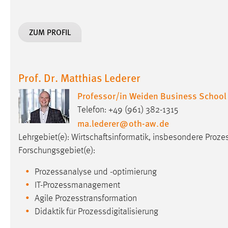
Cookie Laufzeit:
MibewSessionID, mibew-chat-frame-
style-5e9dbeb1811c0446 =
ZUM PROFIL
Sitzungslaufzeit, mibew_locale = 3
Jahre, MIBEW_UserID = 1 Jahr
Login
Prof. Dr. Matthias Lederer
Professor/in Weiden Business School
Name:
fe_user, be_user, be_lastLoginProvider
Telefon: +49 (961) 382-1315
Zweck:
Dieser Cookie ist notwendig um sich an
ma.lederer
@
oth-aw
.
de
der Website einloggen zu können.
Lehrgebiet(e): Wirtschaftsinformatik, insbesondere Pr
Cookie Laufzeit:
24 Stunden
Forschungsgebiet(e):
Prozessanalyse und -optimierung
STATISTIK
IT-Prozessmanagement
Agile Prozesstransformation
Statistik Cookies erfassen Informationen anonym.
Didaktik für Prozessdigitalisierung
Diese Informationen helfen uns zu verstehen, wie
unsere Besucher unsere Website nutzen.