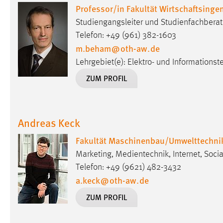
Professor/in Fakultät Wirtschaftsing
externen Medien Cookies gesetzt.
Studiengangsleiter und Studienfachberat
YouTube
Telefon: +49 (961) 382-1603
m.beham
@
oth-aw
.
de
Lehrgebiet(e): Elektro- und Informationst
Vimeo
ZUM PROFIL
Andreas Keck
Fakultät Maschinenbau/Umwelttechni
Marketing, Medientechnik, Internet, Soc
Telefon: +49 (9621) 482-3432
a.keck
@
oth-aw
.
de
ZUM PROFIL