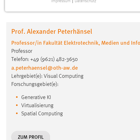
Impressum
|
Datenschutz
NOTWENDIGE COOKIES
Notwendige Cookies ermöglichen grundlegende
Funktionen und sind für die einwandfreie Funktion der
Prof. Alexander Peterhänsel
Website erforderlich.
Professor/in Fakultät Elektrotechnik, Medien und Inf
Einverständnis
Professor
Name:
Telefon: +49 (9621) 482-3650
cookie_consent
a.peterhaensel
@
oth-aw
.
de
Zweck:
Dieser Cookie speichert die
Lehrgebiet(e): Visual Computing
ausgewählten Einverständnis-Optionen
Forschungsgebiet(e):
des Benutzers
Cookie Laufzeit:
1 Jahr
Generative KI
Virtualisierung
Performance
Spatial Computing
Name:
staticfilecache
ZUM PROFIL
Zweck:
Für performante Seitenauslieferung wird