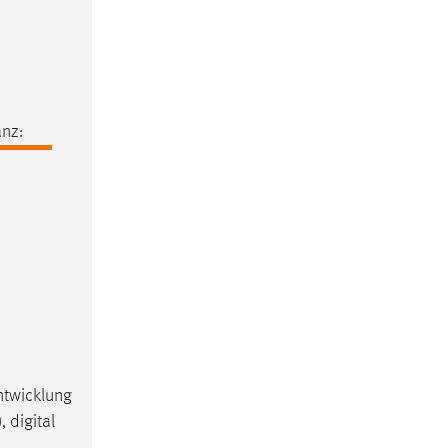
nz:
ntwicklung
 digital