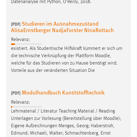
Datenanalyse mit Python, O'Reilly, 2018.
30 Tage
Chat
Studieren im Ausnahmezustand
[PDF]
AlisaErnstberger NadjaForster NinaRottach
Name:
MibewSessionID, MIBEW_UserID, mibew_locale, mibew-
Relevanz:
chat-frame-style-5e9dbeb1811c0446
existiert. Als Studentische Hilfskraft kümmert er sich um
die technische Verknüpfung der Plattform
Moodle
,
Zweck:
Wird benötigt um die Chatfunktion nutzen zu können.
welche für das Studieren von zu Hause benötigt wird.
Vorteile aus der veränderten Situation Die
Cookie Laufzeit:
MibewSessionID, mibew-chat-frame-style-
5e9dbeb1811c0446 = Sitzungslaufzeit, mibew_locale = 3
Modulhandbuch Kunststofftechnik
[PDF]
Jahre, MIBEW_UserID = 1 Jahr
Relevanz:
Login
Lehrmaterial / Literatur Teaching Material / Reading
Unterlagen zur Vorlesung (Bereitstellung über
Moodle
);
Name:
Eigene Aufzeichnungen Menges, Georg; Haberstroh,
fe_user, be_user, be_lastLoginProvider
Edmund; Michaeli, Walter; Schmachtenberg, Ernst