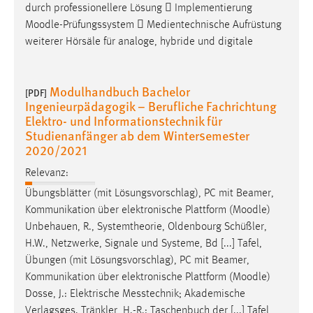
durch professionellere Lösung  Implementierung
Moodle
-Prüfungssystem  Medientechnische Aufrüstung
weiterer Hörsäle für analoge, hybride und digitale
Modulhandbuch Bachelor
[PDF]
Ingenieurpädagogik – Berufliche Fachrichtung
Elektro- und Informationstechnik für
Studienanfänger ab dem Wintersemester
2020/2021
Relevanz:
Übungsblätter (mit Lösungsvorschlag), PC mit Beamer,
Kommunikation über elektronische Plattform (
Moodle
)
Unbehauen, R., Systemtheorie, Oldenbourg Schüßler,
H.W., Netzwerke, Signale und Systeme, Bd [...] Tafel,
Übungen (mit Lösungsvorschlag), PC mit Beamer,
Kommunikation über elektronische Plattform (
Moodle
)
Dosse, J.: Elektrische Messtechnik; Akademische
Verlagsges. Tränkler, H.-R.: Taschenbuch der [...] Tafel,