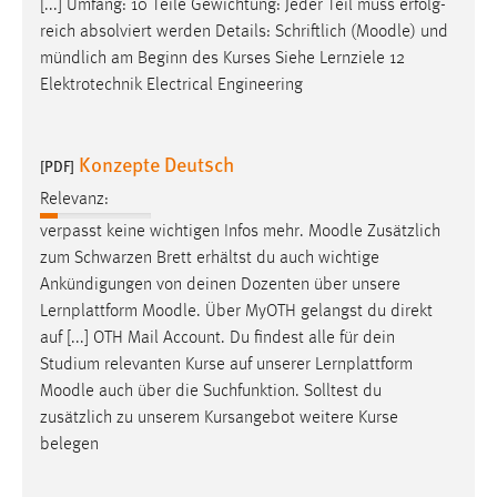
[...] Umfang: 10 Teile Gewichtung: Jeder Teil muss erfolg-
Conversion-Tracking
reich absolviert werden Details: Schriftlich (
Moodle
) und
mündlich am Beginn des Kurses Siehe Lernziele 12
Cookie Laufzeit:
Elektrotechnik Electrical Engineering
3 Monate
Facebook Pixel
Konzepte Deutsch
[PDF]
Name:
Relevanz:
_fbp
verpasst keine wichtigen Infos mehr.
Moodle
Zusätzlich
zum Schwarzen Brett erhältst du auch wichtige
Anbieter:
Ankündigungen von deinen Dozenten über unsere
Facebook
Lernplattform
Moodle
. Über MyOTH gelangst du direkt
Zweck:
auf [...] OTH Mail Account. Du findest alle für dein
Conversion-Tracking
Studium relevanten Kurse auf unserer Lernplattform
Moodle
auch über die Suchfunktion. Solltest du
Cookie Laufzeit:
3 Monate
zusätzlich zu unserem Kursangebot weitere Kurse
belegen