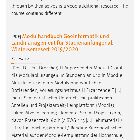
through by themselves is a good additional resource. The
course contains different
Modulhandbuch Geoinformatik und
[PDF]
Landmanagement für Studienanfänger ab
Wintersemesert 2019/2020
Relevanz:
(Prof. Dr. Ralf Drescher)  Anpassen der Modul-IDs auf
die Modulabkürzungen im Stundenplan und in
Moodle

Aktualisierungen bei Modulverantwortlichen,
Dozierenden, Vorlesungsrhythmus  Ergänzende F [...]
matik Seminaristischer Unterricht mit praktischen
Anteilen und Projektarbeit; Lernplattform (
Moodle
),
Foliensätze, eLearning-Elemente, Scrum-Projekt 150 h,
davon Präsenzzeit: 60 h (4 SWS * 15 [...] Lehrmaterial /
Literatur Teaching Material / Reading Kursspezifisches
Material auf der
Moodle
-Lernplattform der Hochschule,