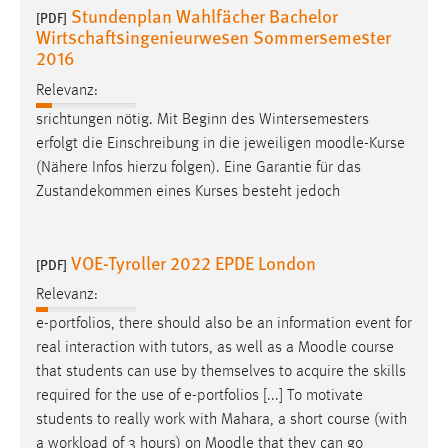
Stundenplan Wahlfächer Bachelor
[PDF]
Wirtschaftsingenieurwesen Sommersemester
2016
Relevanz:
srichtungen nötig. Mit Beginn des Wintersemesters
erfolgt die Einschreibung in die jeweiligen
moodle
-Kurse
(Nähere Infos hierzu folgen). Eine Garantie für das
Zustandekommen eines Kurses besteht jedoch
VOE-Tyroller 2022 EPDE London
[PDF]
Relevanz:
e-portfolios, there should also be an information event for
real interaction with tutors, as well as a
Moodle
course
that students can use by themselves to acquire the skills
required for the use of e-portfolios [...] To motivate
students to really work with Mahara, a short course (with
a workload of 3 hours) on
Moodle
that they can go