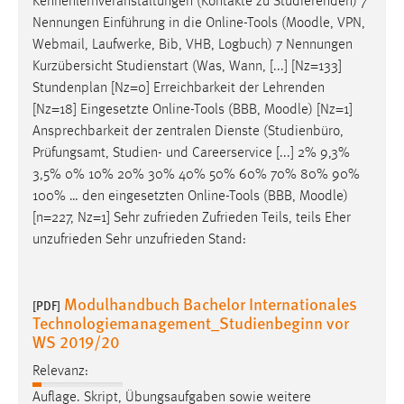
Kennenlernveranstaltungen (Kontakte zu Studierenden) 7
Nennungen Einführung in die Online-Tools (
Moodle
, VPN,
Webmail, Laufwerke, Bib, VHB, Logbuch) 7 Nennungen
Kurzübersicht Studienstart (Was, Wann, [...] [Nz=133]
Stundenplan [Nz=0] Erreichbarkeit der Lehrenden
[Nz=18] Eingesetzte Online-Tools (BBB,
Moodle
) [Nz=1]
Ansprechbarkeit der zentralen Dienste (Studienbüro,
Prüfungsamt, Studien- und Careerservice [...] 2% 9,3%
3,5% 0% 10% 20% 30% 40% 50% 60% 70% 80% 90%
100% … den eingesetzten Online-Tools (BBB,
Moodle
)
[n=227, Nz=1] Sehr zufrieden Zufrieden Teils, teils Eher
unzufrieden Sehr unzufrieden Stand:
Modulhandbuch Bachelor Internationales
[PDF]
Technologiemanagement_Studienbeginn vor
WS 2019/20
Relevanz:
Auflage. Skript, Übungsaufgaben sowie weitere