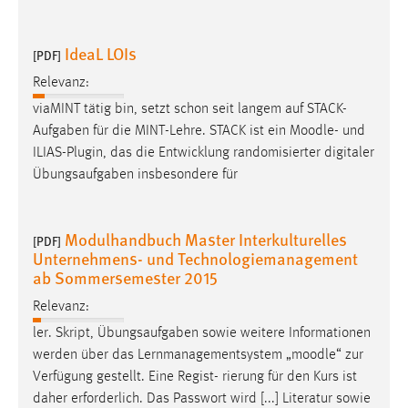
Zweck:
Dieser Cookie ist notwendig um sich an der Website
IdeaL LOIs
[PDF]
einloggen zu können.
Relevanz:
Cookie Laufzeit:
24 Stunden
viaMINT tätig bin, setzt schon seit langem auf STACK-
Aufgaben für die MINT-Lehre. STACK ist ein
Moodle
- und
ILIAS-Plugin, das die Entwicklung randomisierter digitaler
Übungsaufgaben insbesondere für
STATISTIK
Statistik Cookies erfassen Informationen anonym.
Diese Informationen helfen uns zu verstehen, wie
Modulhandbuch Master Interkulturelles
[PDF]
unsere Besucher unsere Website nutzen.
Unternehmens- und Technologiemanagement
ab Sommersemester 2015
Matomo
Relevanz:
Name:
ler. Skript, Übungsaufgaben sowie weitere Informationen
_pk_ref, _pk_cvar, _pk_id, _pk_ses
werden über das Lernmanagementsystem „
moodle
“ zur
Verfügung gestellt. Eine Regist- rierung für den Kurs ist
Zweck:
daher erforderlich. Das Passwort wird [...] Literatur sowie
Zugriffsstatistik