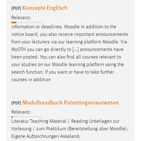
EXTERNE MEDIEN
Konzepte Englisch
[PDF]
Um Inhalte von Videoplattformen und Social Media
Relevanz:
Plattformen anzeigen zu können, werden von diesen
information or deadlines.
Moodle
In addition to the
externen Medien Cookies gesetzt.
notice board, you also receive important announcements
YouTube
from your lecturers via our learning platform
Moodle
. Via
MyOTH you can go directly to [...] announcements have
been posted. You can also find all courses relevant to
Vimeo
your studies on our
Moodle
learning platform using the
search function. If you want or have to take further
courses in addition
Modulhandbuch Patentingenieurwesen
[PDF]
Relevanz:
Literatur Teaching Material / Reading Unterlagen zur
Vorlesung / zum Praktikum (Bereitstellung über
Moodle
);
Eigene Aufzeichnungen Askeland: