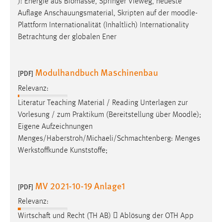
): Energie aus Biomasse, Springer Vieweg, neueste
Auflage Anschauungsmaterial, Skripten auf der
moodle
-
Plattform Internationalität (Inhaltlich) Internationality
Betrachtung der globalen Ener
Modulhandbuch Maschinenbau
[PDF]
Relevanz:
Literatur Teaching Material / Reading Unterlagen zur
Vorlesung / zum Praktikum (Bereitstellung über
Moodle
);
Eigene Aufzeichnungen
Menges/Haberstroh/Michaeli/Schmachtenberg: Menges
Werkstoffkunde Kunststoffe;
MV 2021-10-19 Anlage1
[PDF]
Relevanz:
Wirtschaft und Recht (TH AB)  Ablösung der OTH App