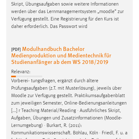
Skript, Übungsaufgaben sowie weitere Informationen
Cookie Laufzeit:
werden über das Lernmanagementsystem „
moodle
“ zur
Max. 13 Monate
Verfügung gestellt. Eine Registrierung für den Kurs ist
daher erforderlich. Das Passwort wird
MARKETING
Modulhandbuch Bachelor
[PDF]
Marketing Cookies werden von Drittanbietern
Medienproduktion und Medientechnik für
verwendet, um personalisierte Werbung anzuzeigen.
Studienanfänger ab dem WS 2018/2019
Sie tun dies, indem sie Besucher über Websites
Relevanz:
hinweg verfolgen.
Vorberei- tungsfragen, ergänzt durch ältere
Prüfungsaufgaben (z.T. mit Musterlösung), jeweils über
Google Ads
Moodle
zur Verfügung gestellt. Praktikumsaufgabenblatt
Name:
zum jeweiligen Semester, Online-Bedienungsanleitungen
_gcl_au
[...] r Teaching Material/Reading · Ausführliches Skript,
Aufgaben, Übungen und Zusatzinformationen (
Moodle
-
Anbieter:
Lernumgebung) · Burkart, R. (2011):
Google Ireland Limited
Kommunikationswissenschaft. Böhlau, Köln · Friedl, F. u. a
Zweck: