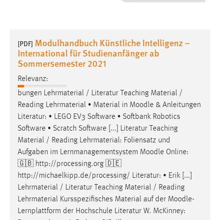
1 Jahr
Performance
Modulhandbuch Künstliche Intelligenz –
[PDF]
International für Studienanfänger ab
Name:
Sommersemester 2021
staticfilecache
Relevanz:
Zweck:
bungen Lehrmaterial / Literatur Teaching Material /
Für performante Seitenauslieferung wird in diesem Cookie
Reading Lehrmaterial • Material in
Moodle
& Anleitungen
gespeichert, ob man eingeloggt ist.
Literatur: • LEGO EV3 Software • Softbank Robotics
Software • Scratch Software [...] Literatur Teaching
Sprachpräferenz
Material / Reading Lehrmaterial: Foliensatz und
Aufgaben im Lernmanagementsystem
Moodle
Online:
Name:
🇬🇧 http://processing.org 🇩🇪
site-language-preference
http://michaelkipp.de/processing/ Literatur: • Erik [...]
Zweck:
Lehrmaterial / Literatur Teaching Material / Reading
Das Cookie speichert die gewählte Sprache der Website.
Lehrmaterial Kursspezifisches Material auf der
Moodle
-
Lernplattform der Hochschule Literatur W. McKinney:
Cookie Laufzeit: