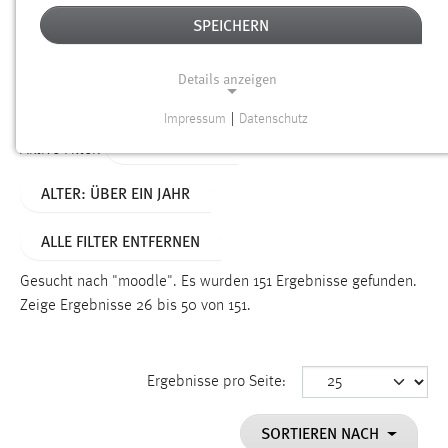
SPEICHERN
Alter
Details anzeigen
SUCHEN
Impressum
|
Datenschutz
NOTWENDIGE COOKIES
TYP: DATEIEN
Aktive Filter:
Notwendige Cookies ermöglichen grundlegende
ALTER: ÜBER EIN JAHR
Funktionen und sind für die einwandfreie Funktion der
Website erforderlich.
ALLE FILTER ENTFERNEN
Einverständnis
Gesucht nach "moodle".
Es wurden 151 Ergebnisse gefunden.
Name:
Zeige Ergebnisse 26 bis 50 von 151.
cookie_consent
Zweck:
Ergebnisse pro Seite:
Dieser Cookie speichert die ausgewählten Einverständnis-
Optionen des Benutzers
SORTIEREN NACH
Cookie Laufzeit: