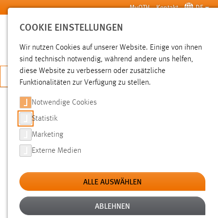
Zum Hauptinhalt springen
MyOTH
Kontakt
DE
COOKIE EINSTELLUNGEN
SUCHE
Wir nutzen Cookies auf unserer Website. Einige von ihnen
sind technisch notwendig, während andere uns helfen,
diese Website zu verbessern oder zusätzliche
JETZT BEWERBEN
Funktionalitäten zur Verfügung zu stellen.
Notwendige Cookies
SUCHE
Statistik
Marketing
FILTER
Externe Medien
Typ
ALLE AUSWÄHLEN
Erstellungsdatum
ABLEHNEN