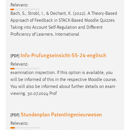
EXTERNE MEDIEN
Relevanz:
Um Inhalte von Videoplattformen und Social Media
Bach, S., Strobl, I., & Dechant, K. (2022). A Theory-Based
Plattformen anzeigen zu können, werden von diesen
Approach of Feedback in STACK-Based
Moodle
Quizzes
externen Medien Cookies gesetzt.
Taking into Account Self-Regulation and Different
Proficiency of Learners. International
YouTube
Info-Prufungseinsicht-SS-24-englisch
[PDF]
Vimeo
Relevanz:
examination inspection. If this option is available, you
will be informed of this in the respective
Moodle
course.
You will also be informed about further details on exam
viewing. 30.07.2024 Prof
Stundenplan Patentingenieurwesen
[PDF]
Relevanz: