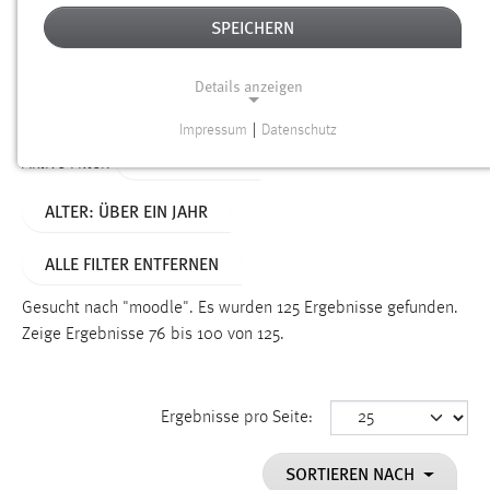
SPEICHERN
Alter
Details anzeigen
SUCHEN
Impressum
|
Datenschutz
NOTWENDIGE COOKIES
TYP: DATEIEN
Aktive Filter:
Notwendige Cookies ermöglichen grundlegende
ALTER: ÜBER EIN JAHR
Funktionen und sind für die einwandfreie Funktion der
Website erforderlich.
ALLE FILTER ENTFERNEN
Einverständnis
Gesucht nach "moodle".
Es wurden 125 Ergebnisse gefunden.
Name:
Zeige Ergebnisse 76 bis 100 von 125.
cookie_consent
Zweck:
Ergebnisse pro Seite:
Dieser Cookie speichert die ausgewählten Einverständnis-
Optionen des Benutzers
SORTIEREN NACH
Cookie Laufzeit: