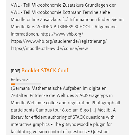
Zweck:
VWL - Teil Mikroökonomie Zusatzkurs Grundlagen der
Dieser Cookie ist notwendig um sich an der Website
VWL - Teil Mikroökonomie Rottmann Termine siehe
einloggen zu können.
Moodle
online Zusatzkurs [...] Informationen finden Sie im
Moodle
Kurs WEIDEN BUSINESS SCHOOL - Allgemeine
Cookie Laufzeit:
Informationen. https://www.vhb.org/
24 Stunden
https://www.vhb.org/studierende/registrierung/
https://
moodle
.oth-aw.de/course/view
STATISTIK
Booklet STACK Conf
Statistik Cookies erfassen Informationen anonym.
[PDF]
Diese Informationen helfen uns zu verstehen, wie
Relevanz:
unsere Besucher unsere Website nutzen.
(German): Mathematische Aufgaben im digitalen
Zeitalter: Entdecke die Welt des STACK-Fragetyps in
Matomo
Moodle
Welcome coffee and registration Photograph all
Name:
participants Campus tour 8:00 am 8:30 [...] Meclib: A
_pk_ref, _pk_cvar, _pk_id, _pk_ses
library for efficient authoring of STACK questions with
interactive graphics ▪ The gitsync
Moodle
plugin for
Zweck:
facilitating version control of questions ▪ Question
Zugriffsstatistik