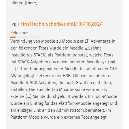
offered (there,
FinalTechnischerBerichtLTI04102024
[PDF]
Relevanz:
Verbindung von
Moodle
zu
Moodle
per LTI Advantage In
den folgenden Tests wurde ein
Moodle
4.1 (ohne
installiertes STACK) als Plattform benutzt, welche Tests
mit STACK-Aufgaben aus einem anderen
Moodle
4.1 (mit
[...] LTI-Verbindung mit einer
Moodle
-Installation der OTH
AW angelegt. Lehrende der HSBI können im entfernten
Moodle
STACK-Aufgaben, die auch Graphen enthalten,
erstellen. Die kompletten
Moodle
-Kurse werden als
externe [...] Minute durchgeführt werden. Im Tool-
Moodle
wurde ein Eintrag für das Plattform-
Moodle
angelegt und
ein einziger Link an den Administrator übermittelt. Im
Plattform-
Moodle
wurde ein externes Tool angelegt