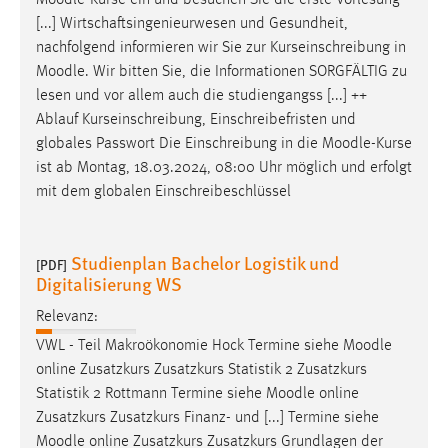
Moodle
-Kurse ein und besuchen Sie die erste Vorlesung
30 Tage
[...] Wirtschaftsingenieurwesen und Gesundheit,
nachfolgend informieren wir Sie zur Kurseinschreibung in
Chat
Moodle
. Wir bitten Sie, die Informationen SORGFÄLTIG zu
lesen und vor allem auch die studiengangss [...] ++
Name:
Ablauf Kurseinschreibung, Einschreibefristen und
MibewSessionID, MIBEW_UserID, mibew_locale, mibew-
globales Passwort Die Einschreibung in die
Moodle
-Kurse
chat-frame-style-5e9dbeb1811c0446
ist ab Montag, 18.03.2024, 08:00 Uhr möglich und erfolgt
Zweck:
mit dem globalen Einschreibeschlüssel
Wird benötigt um die Chatfunktion nutzen zu können.
Cookie Laufzeit:
Studienplan Bachelor Logistik und
[PDF]
MibewSessionID, mibew-chat-frame-style-
Digitalisierung WS
5e9dbeb1811c0446 = Sitzungslaufzeit, mibew_locale = 3
Jahre, MIBEW_UserID = 1 Jahr
Relevanz:
VWL - Teil Makroökonomie Hock Termine siehe
Moodle
Login
online Zusatzkurs Zusatzkurs Statistik 2 Zusatzkurs
Statistik 2 Rottmann Termine siehe
Moodle
online
Name:
Zusatzkurs Zusatzkurs Finanz- und [...] Termine siehe
fe_user, be_user, be_lastLoginProvider
Moodle
online Zusatzkurs Zusatzkurs Grundlagen der