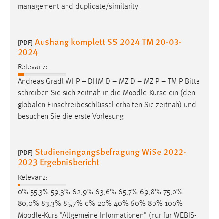
management and duplicate/similarity
Cookie Laufzeit:
Max. 13 Monate
Aushang komplett SS 2024 TM 20-03-
[PDF]
2024
MARKETING
Relevanz:
Andreas Gradl WI P – DHM D – MZ D – MZ P – TM P Bitte
Marketing Cookies werden von Drittanbietern
schreiben Sie sich zeitnah in die
Moodle
-Kurse ein (den
verwendet, um personalisierte Werbung anzuzeigen.
globalen Einschreibeschlüssel erhalten Sie zeitnah) und
Sie tun dies, indem sie Besucher über Websites
besuchen Sie die erste Vorlesung
hinweg verfolgen.
Google Ads
Studieneingangsbefragung WiSe 2022-
[PDF]
2023 Ergebnisbericht
Name:
_gcl_au
Relevanz:
Anbieter:
0% 55,3% 59,3% 62,9% 63,6% 65,7% 69,8% 75,0%
Google Ireland Limited
80,0% 83,3% 85,7% 0% 20% 40% 60% 80% 100%
Moodle
-Kurs "Allgemeine Informationen" (nur für WEBIS-
Zweck: