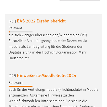
1 Jahr
Performance
BAS 2022 Ergebnisbericht
[PDF]
Name:
Relevanz:
staticfilecache
die sich weniger überschneiden/wiederholen (MT)
Zusätzliche Vertiefungsangebote der Dozenten via
Zweck:
moodle
als Lernbegleitung für die Studierenden
Für performante Seitenauslieferung wird in diesem Cookie
gespeichert, ob man eingeloggt ist.
Digitalisierung in der Hochschulorganisation Mehr
Hausarbeiten
Sprachpräferenz
Hinweise-zu-Moodle-SoSe2024
Name:
[PDF]
site-language-preference
Relevanz:
Zweck:
auch für die Vertiefungsmodule (Pflichtmodule) in
Moodle
Das Cookie speichert die gewählte Sprache der Website.
anzumelden. Allgemeine Hinweise zu den
Wahlpflichtmodulen Bitte schreiben Sie sich in die
Cookie Laufzeit: