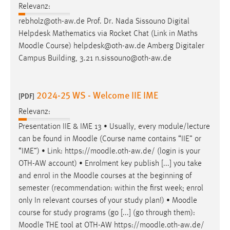
Relevanz:
rebholz@oth-aw.de Prof. Dr. Nada Sissouno Digital
Helpdesk Mathematics via Rocket Chat (Link in Maths
Moodle
Course) helpdesk@oth-aw.de Amberg Digitaler
Campus Building, 3.21 n.sissouno@oth-aw.de
2024-25 WS - Welcome IIE IME
[PDF]
Relevanz:
Presentation IIE & IME 13 • Usually, every module/lecture
can be found in
Moodle
(Course name contains “IIE” or
“IME”) • Link: https://
moodle
.oth-aw.de/ (login is your
OTH-AW account) • Enrolment key publish [...] you take
and enrol in the
Moodle
courses at the beginning of
semester (recommendation: within the first week; enrol
only In relevant courses of your study plan!) •
Moodle
course for study programs (go [...] (go through them):
Moodle
THE tool at OTH-AW https://
moodle
.oth-aw.de/