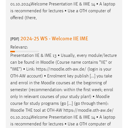
01.10.2024Welcome Presentation IIE & IME 14 • A laptop
is recommended for lectures • Use a OTH computer of
offered (there,
2024-25 WS - Welcome IIE IME
[PDF]
Relevanz:
Presentation IIE & IME 13 • Usually, every module/lecture
can be found in
Moodle
(Course name contains “IIE” or
“IME”) • Link: https://
moodle
.oth-aw.de/ (login is your
OTH-AW account) • Enrolment key publish [...] you take
and enrol in the
Moodle
courses at the beginning of
semester (recommendation: within the first week; enrol
only In relevant courses of your study plan!) •
Moodle
course for study programs (go [...] (go through them):
Moodle
THE tool at OTH-AW https://
moodle
.oth-aw.de/
01.10.2024Welcome Presentation IIE & IME 14 • A laptop
is recommended for lectures • Use a OTH computer of