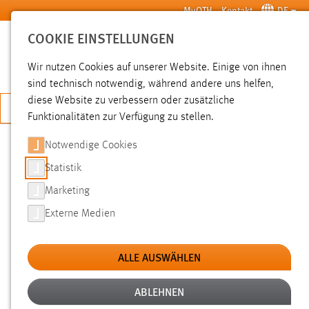
Zum Hauptinhalt springen
MyOTH
Kontakt
DE
COOKIE EINSTELLUNGEN
SUCHE
Wir nutzen Cookies auf unserer Website. Einige von ihnen
sind technisch notwendig, während andere uns helfen,
diese Website zu verbessern oder zusätzliche
JETZT BEWERBEN
Funktionalitäten zur Verfügung zu stellen.
Notwendige Cookies
SUCHE
Statistik
Marketing
FILTER
Externe Medien
Typ
ALLE AUSWÄHLEN
Erstellungsdatum
ABLEHNEN