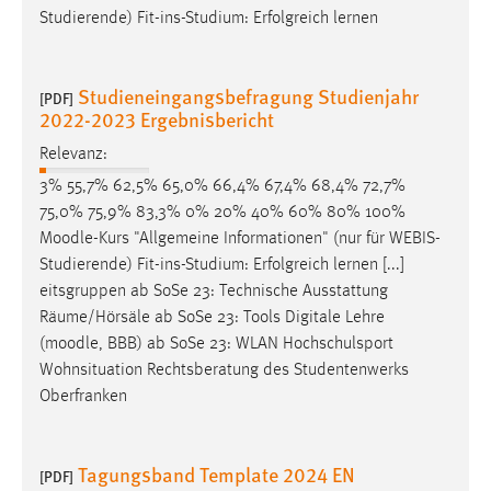
Studierende) Fit-ins-Studium: Erfolgreich lernen
Conversion-Tracking
Cookie Laufzeit:
3 Monate
Studieneingangsbefragung Studienjahr
[PDF]
2022-2023 Ergebnisbericht
Facebook Pixel
Relevanz:
3% 55,7% 62,5% 65,0% 66,4% 67,4% 68,4% 72,7%
Name:
75,0% 75,9% 83,3% 0% 20% 40% 60% 80% 100%
_fbp
Moodle
-Kurs "Allgemeine Informationen" (nur für WEBIS-
Anbieter:
Studierende) Fit-ins-Studium: Erfolgreich lernen [...]
Facebook
eitsgruppen ab SoSe 23: Technische Ausstattung
Räume/Hörsäle ab SoSe 23: Tools Digitale Lehre
Zweck:
(
moodle
, BBB) ab SoSe 23: WLAN Hochschulsport
Conversion-Tracking
Wohnsituation Rechtsberatung des Studentenwerks
Cookie Laufzeit:
Oberfranken
3 Monate
Tagungsband Template 2024 EN
[PDF]