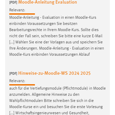
Moodle-Anleitung Evaluation
[PDF]
Zweck:
Dieser Cookie ist notwendig um sich an der Website
Relevanz:
einloggen zu können.
Moodle
-Anleitung - Evaluation in einen
Moodle
-Kurs
einbinden Voraussetzungen Sie besitzen
Cookie Laufzeit:
Bearbeitungsrechte in Ihrem
Moodle
-Kurs. Sollte dies
24 Stunden
nicht der Fall sein, schreiben Sie bitte eine kurze E-Mail
[...] Wählen Sie eine der Vorlagen aus und speichern Sie
Ihre Änderungen.
Moodle
-Anleitung - Evaluation in einen
STATISTIK
Moodle
-Kurs einbinden Voraussetzungen Ablauf
Statistik Cookies erfassen Informationen anonym.
Diese Informationen helfen uns zu verstehen, wie
unsere Besucher unsere Website nutzen.
Hinweise-zu-Moodle-WS 2024 2025
[PDF]
Relevanz:
Matomo
auch für die Vertiefungsmodule (Pflichtmodule) in
Moodle
Name:
anzumelden. Allgemeine Hinweise zu den
_pk_ref, _pk_cvar, _pk_id, _pk_ses
Wahlpflichtmodulen Bitte schreiben Sie sich in die
Moodle
-Kurse ein und besuchen Sie die erste Vorlesung
Zweck:
[...] Wirtschaftsingenieurwesen und Gesundheit,
Zugriffsstatistik