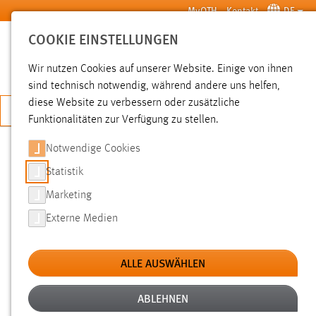
Zum Hauptinhalt springen
MyOTH
Kontakt
DE
COOKIE EINSTELLUNGEN
SUCHE
Wir nutzen Cookies auf unserer Website. Einige von ihnen
sind technisch notwendig, während andere uns helfen,
diese Website zu verbessern oder zusätzliche
JETZT BEWERBEN
Funktionalitäten zur Verfügung zu stellen.
Notwendige Cookies
SUCHE
Statistik
Marketing
FILTER
Externe Medien
Typ
ALLE AUSWÄHLEN
Erstellungsdatum
ABLEHNEN