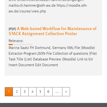
mailto:ch.hammer@oth-aw.de https://
moodle
.oth-
aw.de/course/view.php
A Web-based Workflow for Maintenance of
[PDF]
STACK Assignment Collection Poster
Relevanz:
Marina Saatz FH Dortmund, Germany XML-File (
Moodle
)
Extractor-Program JSON-File Collection of questions (File)
Task Title (List) Database Preview (
Moodle
) Link to Git
Insert Document Edit Document
1
2
3
4
5
6
....
»