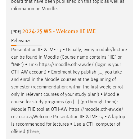
board that have been published on this topic as well as
information on
Moodle
.
2024-25 WS - Welcome IIE IME
[PDF]
Relevanz:
Presentation IIE & IME 13 • Usually, every module/lecture
can be found in
Moodle
(Course name contains “IIE” or
“IME”) • Link: https://
moodle
.oth-aw.de/ (login is your
OTH-AW account) • Enrolment key publish [...] you take
and enrol in the
Moodle
courses at the beginning of
semester (recommendation: within the first week; enrol
only In relevant courses of your study plan!) •
Moodle
course for study programs (go [...] (go through them):
Moodle
THE tool at OTH-AW https://
moodle
.oth-aw.de/
01.10.2024Welcome Presentation IIE & IME 14 • A laptop
is recommended for lectures • Use a OTH computer of
offered (there,