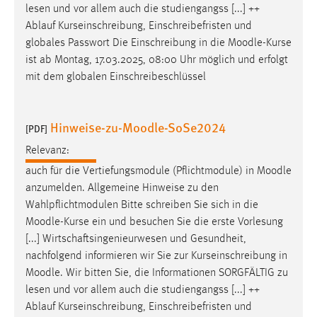
lesen und vor allem auch die studiengangss [...] ++
Conversion-Tracking
Ablauf Kurseinschreibung, Einschreibefristen und
Cookie Laufzeit:
globales Passwort Die Einschreibung in die
Moodle
-Kurse
3 Monate
ist ab Montag, 17.03.2025, 08:00 Uhr möglich und erfolgt
mit dem globalen Einschreibeschlüssel
Facebook Pixel
Hinweise-zu-Moodle-SoSe2024
Name:
[PDF]
_fbp
Relevanz:
Anbieter:
auch für die Vertiefungsmodule (Pflichtmodule) in
Moodle
Facebook
anzumelden. Allgemeine Hinweise zu den
Wahlpflichtmodulen Bitte schreiben Sie sich in die
Zweck:
Moodle
-Kurse ein und besuchen Sie die erste Vorlesung
Conversion-Tracking
[...] Wirtschaftsingenieurwesen und Gesundheit,
Cookie Laufzeit:
nachfolgend informieren wir Sie zur Kurseinschreibung in
3 Monate
Moodle
. Wir bitten Sie, die Informationen SORGFÄLTIG zu
lesen und vor allem auch die studiengangss [...] ++
Ablauf Kurseinschreibung, Einschreibefristen und