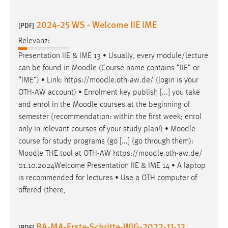
2024-25 WS - Welcome IIE IME
[PDF]
Relevanz:
Presentation IIE & IME 13 • Usually, every module/lecture
can be found in
Moodle
(Course name contains “IIE” or
“IME”) • Link: https://
moodle
.oth-aw.de/ (login is your
OTH-AW account) • Enrolment key publish [...] you take
and enrol in the
Moodle
courses at the beginning of
semester (recommendation: within the first week; enrol
only In relevant courses of your study plan!) •
Moodle
course for study programs (go [...] (go through them):
Moodle
THE tool at OTH-AW https://
moodle
.oth-aw.de/
01.10.2024Welcome Presentation IIE & IME 14 • A laptop
is recommended for lectures • Use a OTH computer of
offered (there,
BA-MA-Erste-Schritte-WIG-2022-11-12
[PDF]