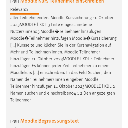
Moodle Kurs Teilnehmer einschreiben
[PDF]
Relevanz:
aller Teilnehmenden.
Moodle
Kurssicherung 11. Oktober
2023
MOODLE
l KDL 3 Liste eingeschriebene
Nutzer/innen05
Moodle
�Teilnehmer hinzufügen
Moodle
�Teilnehmer hinzufügen
Moodle
�Kurssicherung
[...] Kursseite und klicken Sie in der Kursnavigation auf
Mehr und Teilnehmer/innen.
Moodle
Teilnehmer
hinzufügen 11. Oktober 2023
MOODLE
l KDL 1 Teilnehmer
hinzufügen Es können jeder Zeit Teilnehmer zu einem
Moodlekurs [...] einschreiben. In das Feld Suchen, den
Namen der Teilnehmer/Innen eingeben
Moodle
Teilnehmer hinzufügen 11. Oktober 2023
MOODLE
l KDL 2
Namen suchen und einschreiben04 1 2 Den angezeigten
Teilnehmer
Moodle Begruessungstext
[PDF]