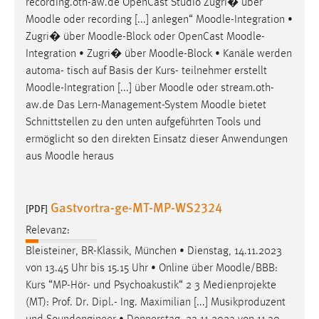
recording.oth-aw.de OpenCast Studio Zugri� über
Moodle
oder recording [...] anlegen“
Moodle
-Integration •
Zugri� über
Moodle
-Block oder OpenCast
Moodle
-
Integration • Zugri� über
Moodle
-Block • Kanäle werden
automa- tisch auf Basis der Kurs- teilnehmer erstellt
Moodle
-Integration [...] über
Moodle
oder stream.oth-
aw.de Das Lern-Management-System
Moodle
bietet
Schnittstellen zu den unten aufgeführten Tools und
ermöglicht so den direkten Einsatz dieser Anwendungen
aus
Moodle
heraus
Gastvortra-ge-MT-MP-WS2324
[PDF]
Relevanz:
Bleisteiner, BR-Klassik, München • Dienstag, 14.11.2023
von 13.45 Uhr bis 15.15 Uhr • Online über
Moodle
/BBB:
Kurs “MP-Hör- und Psychoakustik“ 2 3 Medienprojekte
(MT): Prof. Dr. Dipl.- Ing. Maximilian [...] Musikproduzent