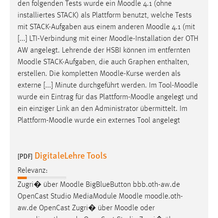
den folgenden Tests wurde ein
Moodle
4.1 (ohne
installiertes STACK) als Plattform benutzt, welche Tests
mit STACK-Aufgaben aus einem anderen
Moodle
4.1 (mit
[...] LTI-Verbindung mit einer
Moodle
-Installation der OTH
AW angelegt. Lehrende der HSBI können im entfernten
Moodle
STACK-Aufgaben, die auch Graphen enthalten,
erstellen. Die kompletten
Moodle
-Kurse werden als
externe [...] Minute durchgeführt werden. Im Tool-
Moodle
wurde ein Eintrag für das Plattform-
Moodle
angelegt und
ein einziger Link an den Administrator übermittelt. Im
Plattform-
Moodle
wurde ein externes Tool angelegt
DigitaleLehre Tools
[PDF]
Relevanz:
Zugri� über
Moodle
BigBlueButton bbb.oth-aw.de
OpenCast Studio MediaModule
Moodle
moodle
.oth-
aw.de OpenCast Zugri� über
Moodle
oder