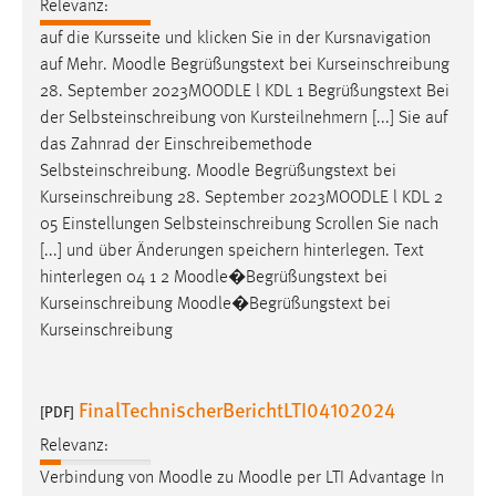
Relevanz:
auf die Kursseite und klicken Sie in der Kursnavigation
auf Mehr.
Moodle
Begrüßungstext bei Kurseinschreibung
28. September 2023
MOODLE
l KDL 1 Begrüßungstext Bei
der Selbsteinschreibung von Kursteilnehmern [...] Sie auf
das Zahnrad der Einschreibemethode
Selbsteinschreibung.
Moodle
Begrüßungstext bei
Kurseinschreibung 28. September 2023
MOODLE
l KDL 2
05 Einstellungen Selbsteinschreibung Scrollen Sie nach
[...] und über Änderungen speichern hinterlegen. Text
hinterlegen 04 1 2
Moodle
�Begrüßungstext bei
Kurseinschreibung
Moodle
�Begrüßungstext bei
Kurseinschreibung
FinalTechnischerBerichtLTI04102024
[PDF]
Relevanz:
Verbindung von
Moodle
zu
Moodle
per LTI Advantage In