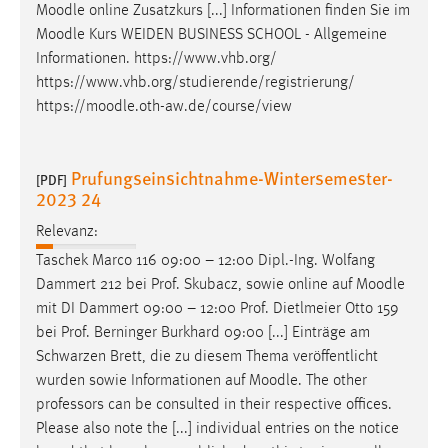
Moodle
online Zusatzkurs [...] Informationen finden Sie im
Moodle
Kurs WEIDEN BUSINESS SCHOOL - Allgemeine
Informationen. https://www.vhb.org/
https://www.vhb.org/studierende/registrierung/
https://
moodle
.oth-aw.de/course/view
Prufungseinsichtnahme-Wintersemester-
[PDF]
2023 24
Relevanz:
Taschek Marco 116 09:00 – 12:00 Dipl.-Ing. Wolfang
Dammert 212 bei Prof. Skubacz, sowie online auf
Moodle
mit DI Dammert 09:00 – 12:00 Prof. Dietlmeier Otto 159
bei Prof. Berninger Burkhard 09:00 [...] Einträge am
Schwarzen Brett, die zu diesem Thema veröffentlicht
wurden sowie Informationen auf
Moodle
. The other
professors can be consulted in their respective offices.
Please also note the [...] individual entries on the notice