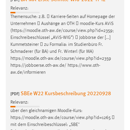
Relevanz:
Themensuche: z.B.  Karriere-Seiten auf Homepage der
Unternehmen  Aushänge an OTH 
moodle
-Kurs AViS
(https://
moodle
.oth-aw.de/course/view.php?id=2359;
Einschreibeschlüssel „AViS-WIG“)  Jobbörse der [...]
Kummetsteiner  zu Formalia: im Studienbüro Fr.
Schmaderer (für BA) und Fr. Winterl (für MA)
https://
moodle
.oth-aw.de/course/view.php?id=2359
https://jobboerse.oth-aw.de/ https://www.oth-
aw.de/informieren
SBEe W22 Kursbeschreibung 20220928
[PDF]
Relevanz:
über den gleichnamigen
Moodle
-Kurs:
https://
moodle
.oth-aw.de/course/view.php?id=1265 
mit dem Einschreibeschlüssel: „SBE"