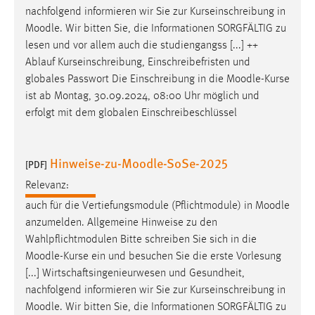
nachfolgend informieren wir Sie zur Kurseinschreibung in
Cookie Laufzeit:
Moodle
. Wir bitten Sie, die Informationen SORGFÄLTIG zu
Max. 13 Monate
lesen und vor allem auch die studiengangss [...] ++
Ablauf Kurseinschreibung, Einschreibefristen und
globales Passwort Die Einschreibung in die
Moodle
-Kurse
MARKETING
ist ab Montag, 30.09.2024, 08:00 Uhr möglich und
erfolgt mit dem globalen Einschreibeschlüssel
Marketing Cookies werden von Drittanbietern
verwendet, um personalisierte Werbung anzuzeigen.
Sie tun dies, indem sie Besucher über Websites
Hinweise-zu-Moodle-SoSe-2025
[PDF]
hinweg verfolgen.
Relevanz:
Google Ads
auch für die Vertiefungsmodule (Pflichtmodule) in
Moodle
anzumelden. Allgemeine Hinweise zu den
Name:
Wahlpflichtmodulen Bitte schreiben Sie sich in die
_gcl_au
Moodle
-Kurse ein und besuchen Sie die erste Vorlesung
Anbieter:
[...] Wirtschaftsingenieurwesen und Gesundheit,
Google Ireland Limited
nachfolgend informieren wir Sie zur Kurseinschreibung in
Moodle
. Wir bitten Sie, die Informationen SORGFÄLTIG zu
Zweck: