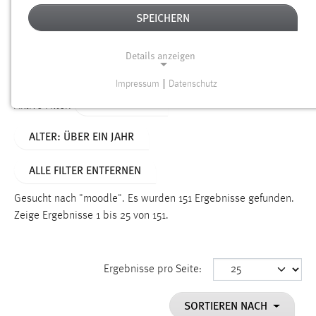
SPEICHERN
Alter
Details anzeigen
SUCHEN
Impressum
|
Datenschutz
NOTWENDIGE COOKIES
TYP: DATEIEN
Aktive Filter:
Notwendige Cookies ermöglichen grundlegende
ALTER: ÜBER EIN JAHR
Funktionen und sind für die einwandfreie Funktion der
Website erforderlich.
ALLE FILTER ENTFERNEN
Einverständnis
Gesucht nach "moodle".
Es wurden 151 Ergebnisse gefunden.
Name:
Zeige Ergebnisse 1 bis 25 von 151.
cookie_consent
Zweck:
Ergebnisse pro Seite:
Dieser Cookie speichert die ausgewählten Einverständnis-
Optionen des Benutzers
SORTIEREN NACH
Cookie Laufzeit: