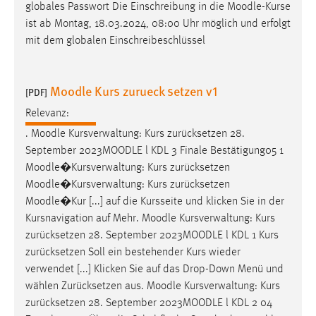
EXTERNE MEDIEN
globales Passwort Die Einschreibung in die
Moodle
-Kurse
ist ab Montag, 18.03.2024, 08:00 Uhr möglich und erfolgt
Um Inhalte von Videoplattformen und Social Media
mit dem globalen Einschreibeschlüssel
Plattformen anzeigen zu können, werden von diesen
externen Medien Cookies gesetzt.
Moodle Kurs zurueck setzen v1
[PDF]
YouTube
Relevanz:
.
Moodle
Kursverwaltung: Kurs zurücksetzen 28.
Vimeo
September 2023
MOODLE
l KDL 3 Finale Bestätigung05 1
Moodle
�Kursverwaltung: Kurs zurücksetzen
Moodle
�Kursverwaltung: Kurs zurücksetzen
Moodle
�Kur [...] auf die Kursseite und klicken Sie in der
Kursnavigation auf Mehr.
Moodle
Kursverwaltung: Kurs
zurücksetzen 28. September 2023
MOODLE
l KDL 1 Kurs
zurücksetzen Soll ein bestehender Kurs wieder
verwendet [...] Klicken Sie auf das Drop-Down Menü und
wählen Zurücksetzen aus.
Moodle
Kursverwaltung: Kurs
zurücksetzen 28. September 2023
MOODLE
l KDL 2 04