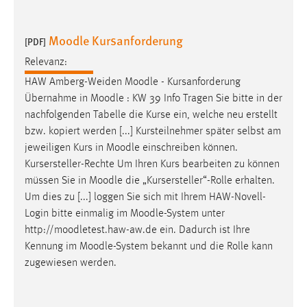
30 Tage
Moodle Kursanforderung
[PDF]
Chat
Relevanz:
Name:
HAW Amberg-Weiden
Moodle
- Kursanforderung
MibewSessionID, MIBEW_UserID, mibew_locale, mibew-
Übernahme in
Moodle
: KW 39 Info Tragen Sie bitte in der
chat-frame-style-5e9dbeb1811c0446
nachfolgenden Tabelle die Kurse ein, welche neu erstellt
Zweck:
bzw. kopiert werden [...] Kursteilnehmer später selbst am
Wird benötigt um die Chatfunktion nutzen zu können.
jeweiligen Kurs in
Moodle
einschreiben können.
Kursersteller-Rechte Um Ihren Kurs bearbeiten zu können
Cookie Laufzeit:
müssen Sie in
Moodle
die „Kursersteller“-Rolle erhalten.
MibewSessionID, mibew-chat-frame-style-
5e9dbeb1811c0446 = Sitzungslaufzeit, mibew_locale = 3
Um dies zu [...] loggen Sie sich mit Ihrem HAW-Novell-
Jahre, MIBEW_UserID = 1 Jahr
Login bitte einmalig im
Moodle
-System unter
http://moodletest.haw-aw.de ein. Dadurch ist Ihre
Kennung im
Moodle
-System bekannt und die Rolle kann
Login
zugewiesen werden.
Name:
fe_user, be_user, be_lastLoginProvider