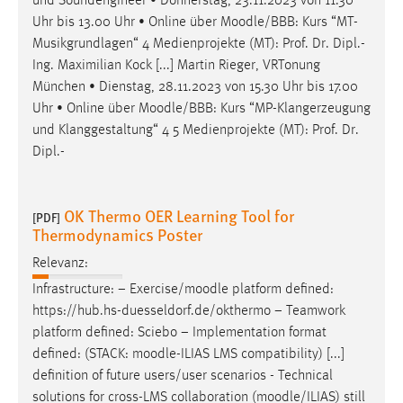
und Soundengineer • Donnerstag, 23.11.2023 von 11.30
Uhr bis 13.00 Uhr • Online über
Moodle
/BBB: Kurs “MT-
Musikgrundlagen“ 4 Medienprojekte (MT): Prof. Dr. Dipl.-
Ing. Maximilian Kock [...] Martin Rieger, VRTonung
München • Dienstag, 28.11.2023 von 15.30 Uhr bis 17.00
Uhr • Online über
Moodle
/BBB: Kurs “MP-Klangerzeugung
und Klanggestaltung“ 4 5 Medienprojekte (MT): Prof. Dr.
Dipl.-
OK Thermo OER Learning Tool for
[PDF]
Thermodynamics Poster
Relevanz:
Infrastructure: − Exercise/
moodle
platform defined:
https://hub.hs-duesseldorf.de/okthermo − Teamwork
platform defined: Sciebo − Implementation format
defined: (STACK:
moodle
-ILIAS LMS compatibility) [...]
definition of future users/user scenarios - Technical
solutions for cross-LMS collaboration (
moodle
/ILIAS) still