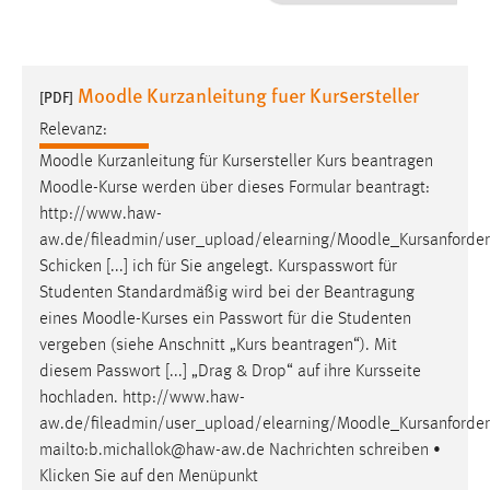
1 Jahr
Performance
Moodle Kurzanleitung fuer Kursersteller
[PDF]
Name:
Relevanz:
staticfilecache
Moodle
Kurzanleitung für Kursersteller Kurs beantragen
Moodle
-Kurse werden über dieses Formular beantragt:
Zweck:
http://www.haw-
Für performante Seitenauslieferung wird in diesem Cookie
gespeichert, ob man eingeloggt ist.
aw.de/fileadmin/user_upload/elearning/
Moodle
_Kursanforde
Schicken [...] ich für Sie angelegt. Kurspasswort für
Studenten Standardmäßig wird bei der Beantragung
Sprachpräferenz
eines
Moodle
-Kurses ein Passwort für die Studenten
Name:
vergeben (siehe Anschnitt „Kurs beantragen“). Mit
site-language-preference
diesem Passwort [...] „Drag & Drop“ auf ihre Kursseite
hochladen. http://www.haw-
Zweck:
aw.de/fileadmin/user_upload/elearning/
Moodle
_Kursanforde
Das Cookie speichert die gewählte Sprache der Website.
mailto:b.michallok@haw-aw.de Nachrichten schreiben •
Cookie Laufzeit:
Klicken Sie auf den Menüpunkt