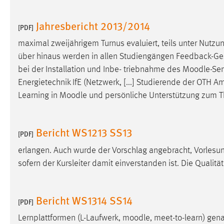
Anbieter:
Google Ireland Limited
Jahresbericht 2013/2014
[PDF]
Zweck:
Conversion-Tracking
maximal zweijährigem Turnus evaluiert, teils unter Nutz
Cookie Laufzeit:
3 Monate
über hinaus werden in allen Studiengängen Feedback-Gespr
bei der Installation und Inbe- triebnahme des
Moodle
-Se
Facebook Pixel
Energietechnik IfE (Netzwerk, [...] Studierende der OTH A
Learning in
Moodle
und persönliche Unterstützung zum T
Name:
_fbp
Anbieter:
Facebook
Bericht WS1213 SS13
[PDF]
Zweck:
Conversion-Tracking
erlangen. Auch wurde der Vorschlag angebracht, Vorles
Cookie Laufzeit:
3 Monate
sofern der Kursleiter damit einverstanden ist. Die Qualit
EXTERNE MEDIEN
Bericht WS1314 SS14
[PDF]
Um Inhalte von Videoplattformen und Social Media
Lernplattformen (L-Laufwerk,
moodle
, meet-to-learn) ge
Plattformen anzeigen zu können, werden von diesen