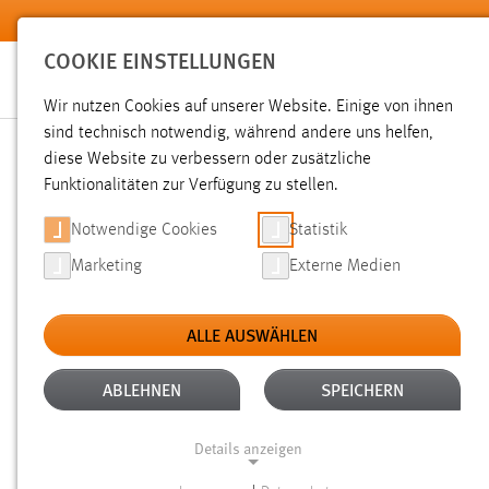
Zum Hauptinhalt springen
COOKIE EINSTELLUNGEN
Wir nutzen Cookies auf unserer Website. Einige von ihnen
sind technisch notwendig, während andere uns helfen,
diese Website zu verbessern oder zusätzliche
SUCHE
Funktionalitäten zur Verfügung zu stellen.
Notwendige Cookies
Statistik
Marketing
Externe Medien
ALLE AUSWÄHLEN
TYP: DATEIEN
ALTER: ÜBER EIN JAHR
Aktive Filter:
ABLEHNEN
SPEICHERN
Gesucht nach "moodle".
Es wurden 151 Ergebnisse gefunde
Details anzeigen