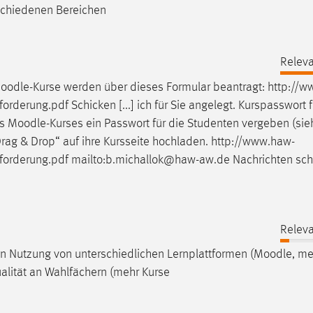
rschiedenen Bereichen
Releva
oodle
-Kurse werden über dieses Formular beantragt: http://
orderung.pdf Schicken [...] ich für Sie angelegt. Kurspasswort f
es
Moodle
-Kurses ein Passwort für die Studenten vergeben (sie
„Drag & Drop“ auf ihre Kursseite hochladen. http://www.haw-
forderung.pdf mailto:b.michallok@haw-aw.de Nachrichten sch
Releva
 Nutzung von unterschiedlichen Lernplattformen (
Moodle
, me
ualität an Wahlfächern (mehr Kurse