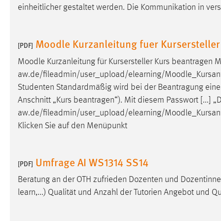
einheitlicher gestaltet werden. Die Kommunikation in ve
Cookie Laufzeit:
MibewSessionID, mibew-chat-frame-
style-5e9dbeb1811c0446 =
Sitzungslaufzeit, mibew_locale = 3
Moodle Kurzanleitung fuer Kursersteller
Jahre, MIBEW_UserID = 1 Jahr
[PDF]
Moodle
Kurzanleitung für Kursersteller Kurs beantragen
M
Login
aw.de/fileadmin/user_upload/elearning/
Moodle
_Kursanf
Studenten Standardmäßig wird bei der Beantragung ein
Name:
fe_user, be_user, be_lastLoginProvider
Anschnitt „Kurs beantragen“). Mit diesem Passwort [...] 
Zweck:
Dieser Cookie ist notwendig um sich an
aw.de/fileadmin/user_upload/elearning/
Moodle
_Kursan
der Website einloggen zu können.
Klicken Sie auf den Menüpunkt
Cookie Laufzeit:
24 Stunden
Umfrage AI WS1314 SS14
[PDF]
STATISTIK
Beratung an der OTH zufrieden Dozenten und Dozentinnen
learn,...) Qualität und Anzahl der Tutorien Angebot und Q
Statistik Cookies erfassen Informationen anonym.
Diese Informationen helfen uns zu verstehen, wie
unsere Besucher unsere Website nutzen.