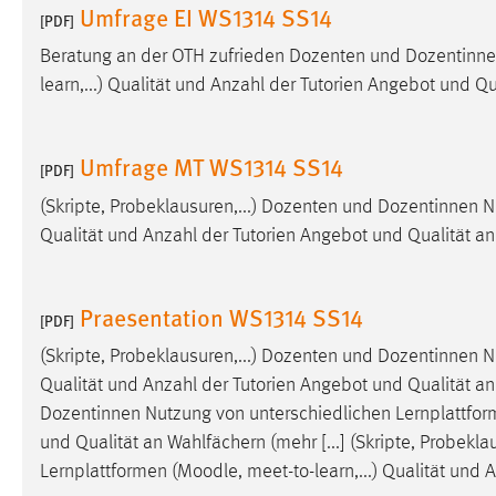
Umfrage EI WS1314 SS14
[PDF]
Matomo
Beratung an der OTH zufrieden Dozenten und Dozentinnen
learn,...) Qualität und Anzahl der Tutorien Angebot und Q
Name:
_pk_ref, _pk_cvar, _pk_id, _pk_ses
Zweck:
Zugriffsstatistik
Umfrage MT WS1314 SS14
[PDF]
Cookie Laufzeit:
Max. 13 Monate
(Skripte, Probeklausuren,...) Dozenten und Dozentinnen N
Qualität und Anzahl der Tutorien Angebot und Qualität a
MARKETING
Marketing Cookies werden von Drittanbietern
Praesentation WS1314 SS14
[PDF]
verwendet, um personalisierte Werbung anzuzeigen.
Sie tun dies, indem sie Besucher über Websites
(Skripte, Probeklausuren,...) Dozenten und Dozentinnen N
hinweg verfolgen.
Qualität und Anzahl der Tutorien Angebot und Qualität an 
Dozentinnen Nutzung von unterschiedlichen Lernplattfor
Google Ads
und Qualität an Wahlfächern (mehr [...] (Skripte, Probek
Lernplattformen (
Moodle
, meet-to-learn,...) Qualität un
Name:
_gcl_au