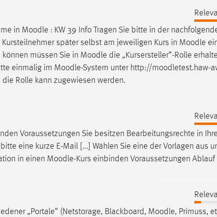
Releva
hme in
Moodle
: KW 39 Info Tragen Sie bitte in der nachfolgend
.] Kursteilnehmer später selbst am jeweiligen Kurs in
Moodle
ei
zu können müssen Sie in
Moodle
die „Kursersteller“-Rolle erhal
itte einmalig im
Moodle
-System unter http://moodletest.haw-a
 die Rolle kann zugewiesen werden.
Releva
inden Voraussetzungen Sie besitzen Bearbeitungsrechte in Ih
e bitte eine kurze E-Mail [...] Wählen Sie eine der Vorlagen aus 
ation in einen
Moodle
-Kurs einbinden Voraussetzungen Ablauf
Releva
edener „Portale“ (Netstorage, Blackboard,
Moodle
, Primuss, e