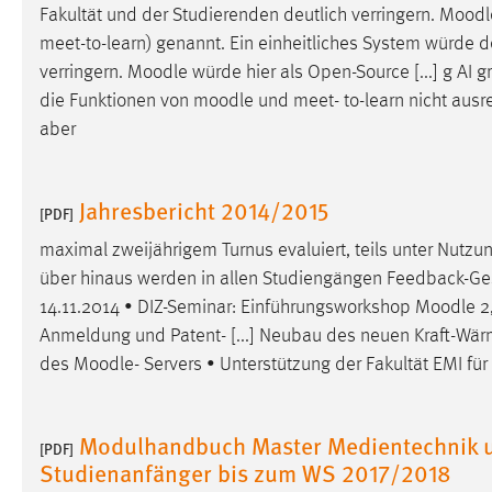
Fakultät und der Studierenden deutlich verringern.
Moodl
externen Medien Cookies gesetzt.
meet-to-learn) genannt. Ein einheitliches System würde 
verringern.
Moodle
würde hier als Open-Source [...] g AI 
YouTube
die Funktionen von
moodle
und meet- to-learn nicht ausr
aber
Vimeo
Jahresbericht 2014/2015
[PDF]
maximal zweijährigem Turnus evaluiert, teils unter Nutz
über hinaus werden in allen Studiengängen Feedback-Ge
14.11.2014 • DIZ-Seminar: Einführungsworkshop
Moodle
2,
Anmeldung und Patent- [...] Neubau des neuen Kraft-Wär
des
Moodle
- Servers • Unterstützung der Fakultät EMI fü
Modulhandbuch Master Medientechnik u
[PDF]
Studienanfänger bis zum WS 2017/2018