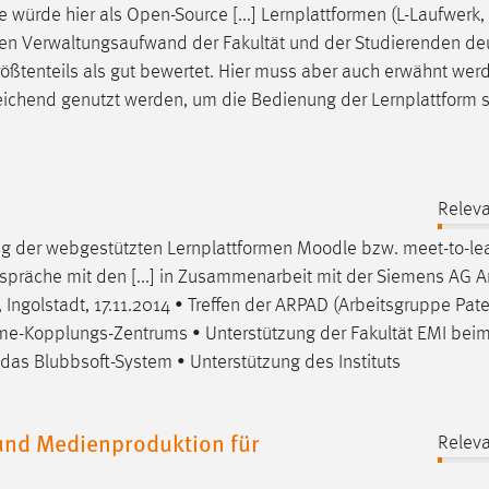
e
würde hier als Open-Source [...] Lernplattformen (L-Laufwerk,
den Verwaltungsaufwand der Fakultät und der Studierenden deu
größtenteils als gut bewertet. Hier muss aber auch erwähnt wer
eichend genutzt werden, um die Bedienung der Lernplattform s
Releva
ung der webgestützten Lernplattformen
Moodle
bzw. meet-to-lea
spräche mit den [...] in Zusammenarbeit mit der Siemens AG 
 Ingolstadt, 17.11.2014 • Treffen der ARPAD (Arbeitsgruppe Pate
me-Kopplungs-Zentrums • Unterstützung der Fakultät EMI beim
r das Blubbsoft-System • Unterstützung des Instituts
nd Medienproduktion für
Releva