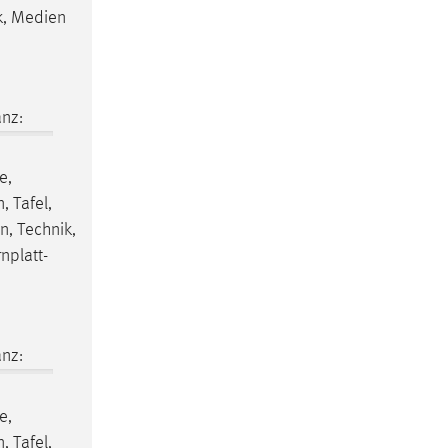
k, Medien
nz:
e,
, Tafel,
n, Technik,
nplatt-
nz:
e,
, Tafel,