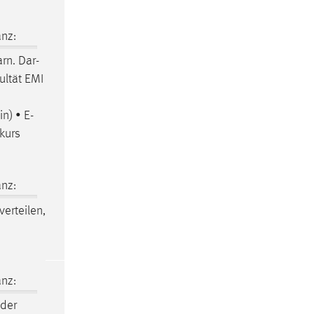
nz:
rn. Dar-
ultät EMI
n) • E-
kurs
nz:
verteilen,
nz:
 der