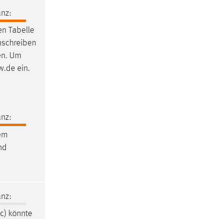
nz:
en Tabelle
nschreiben
ten. Um
w.de ein.
nz:
rem
und
nz:
tc) könnte