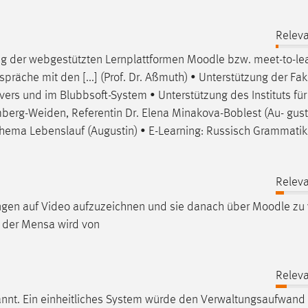
Releva
ung der webgestützten Lernplattformen
Moodle
bzw. meet-to-lea
äche mit den [...] (Prof. Dr. Aßmuth) • Unterstützung der Fak
rvers und im Blubbsoft-System • Unterstützung des Instituts für
mberg-Weiden, Referentin Dr. Elena Minakova-Boblest (Au- gusti
hema Lebenslauf (Augustin) • E-Learning: Russisch Grammatik
Releva
ungen auf Video aufzuzeichnen und sie danach über
Moodle
zu 
ät der Mensa wird von
Releva
nannt. Ein einheitliches System würde den Verwaltungsaufwand