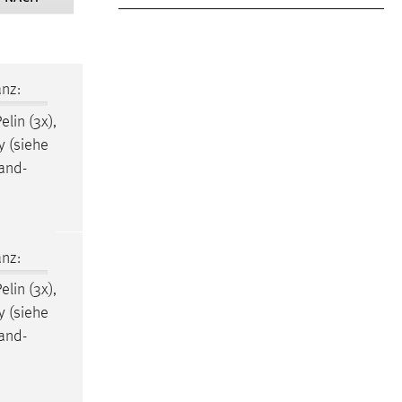
nz:
elin (3x),
y (siehe
and-
nz:
elin (3x),
y (siehe
and-