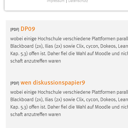
Impressum
|
Datenschutz
NOTWENDIGE COOKIES
Notwendige Cookies ermöglichen grundlegende
Funktionen und sind für die einwandfreie Funktion der
DP09
Website erforderlich.
[PDF]
wobei einige Hochschule verschiedene Plattformen paral
Einverständnis
Blackboard (2x), Ilias (2x) sowie Clix, cycon, Dokeos, Lear
Kap. 5.3) offen ist. Daher fiel die Wahl auf
Moodle
und nich
Name:
cookie_consent
schaft anzutreffen waren
Zweck:
Dieser Cookie speichert die
ausgewählten Einverständnis-Optionen
des Benutzers
wen diskussionspapier9
[PDF]
Cookie Laufzeit:
1 Jahr
wobei einige Hochschule verschiedene Plattformen paral
Blackboard (2x), Ilias (2x) sowie Clix, cycon, Dokeos, Lear
Performance
Kap. 5.3) offen ist. Daher fiel die Wahl auf
Moodle
und nich
schaft anzutreffen waren
Name:
staticfilecache
Zweck:
Für performante Seitenauslieferung wird