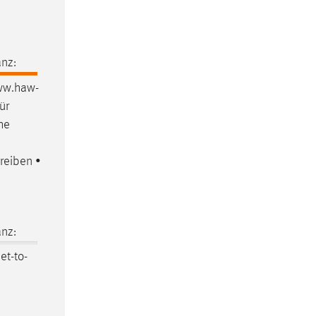
nz:
www.haw-
ür
he
reiben •
nz:
et-to-