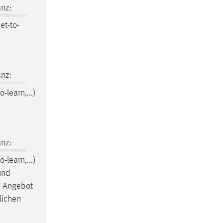
nz:
et-to-
nz:
o-learn,...)
nz:
o-learn,...)
und
en Angebot
lichen