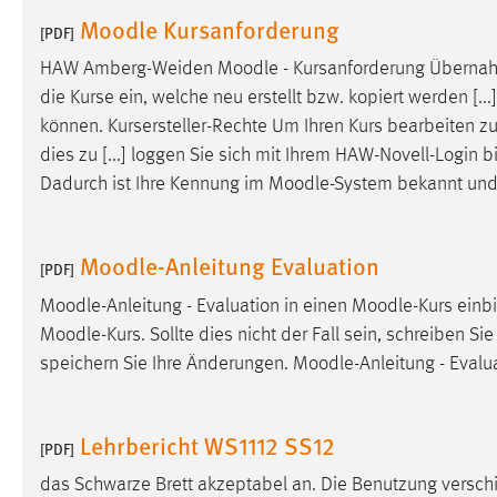
in diesem Cookie gespeichert, ob man
Moodle Kursanforderung
[PDF]
eingeloggt ist.
HAW Amberg-Weiden
Moodle
- Kursanforderung Überna
die Kurse ein, welche neu erstellt bzw. kopiert werden [..
Sprachpräferenz
können. Kursersteller-Rechte Um Ihren Kurs bearbeiten 
Name:
site-language-preference
dies zu [...] loggen Sie sich mit Ihrem HAW-Novell-Login b
Dadurch ist Ihre Kennung im
Moodle
-System bekannt und
Zweck:
Das Cookie speichert die gewählte
Sprache der Website.
Cookie Laufzeit:
Moodle-Anleitung Evaluation
30 Tage
[PDF]
Moodle
-Anleitung - Evaluation in einen
Moodle
-Kurs einb
Chat
Moodle
-Kurs. Sollte dies nicht der Fall sein, schreiben Si
speichern Sie Ihre Änderungen.
Moodle
-Anleitung - Evalu
Name:
MibewSessionID, MIBEW_UserID,
mibew_locale, mibew-chat-frame-style-
5e9dbeb1811c0446
Lehrbericht WS1112 SS12
[PDF]
Zweck:
Wird benötigt um die Chatfunktion
nutzen zu können.
das Schwarze Brett akzeptabel an. Die Benutzung verschi