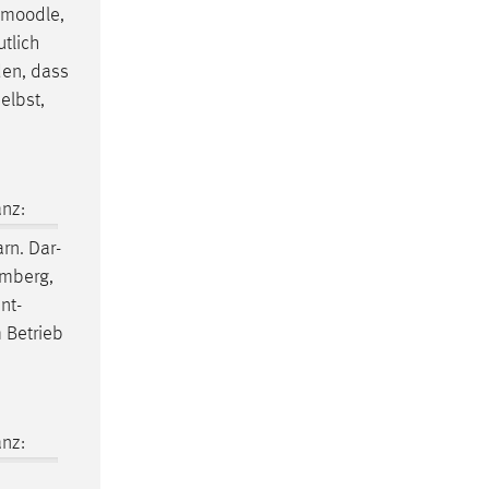
moodle
,
tlich
den, dass
elbst,
nz:
rn. Dar-
Amberg,
nt-
 Betrieb
nz: