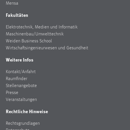
Mensa
Cookie Laufzeit:
Fakultäten
Max. 13 Monate
Elektrotechnik, Medien und Informatik
Maschinenbau/Umwelttechnik
MARKETING
Weiden Business School
Wirtschaftsingenieurwesen und Gesundheit
Marketing Cookies werden von Drittanbietern
verwendet, um personalisierte Werbung anzuzeigen.
Weitere Infos
Sie tun dies, indem sie Besucher über Websites
hinweg verfolgen.
Kontakt/Anfahrt
Raumfinder
Google Ads
Stellenangebote
Presse
Name:
Veranstaltungen
_gcl_au
Rechtliche Hinweise
Anbieter:
Google Ireland Limited
Rechtsgrundlagen
Zweck: