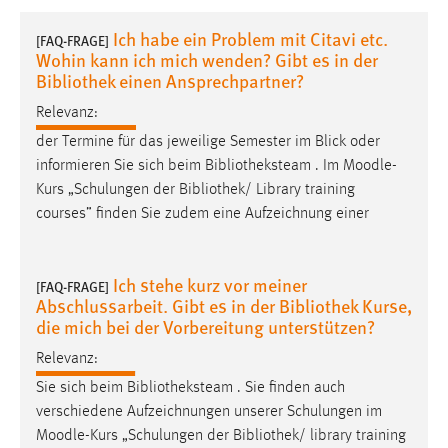
1 Jahr
Ich habe ein Problem mit Citavi etc.
[FAQ-FRAGE]
Wohin kann ich mich wenden? Gibt es in der
Performance
Bibliothek einen Ansprechpartner?
Relevanz:
Name:
staticfilecache
der Termine für das jeweilige Semester im Blick oder
informieren Sie sich beim Bibliotheksteam . Im
Moodle
-
Zweck:
Kurs „Schulungen der Bibliothek/ Library training
Für performante Seitenauslieferung wird in diesem Cookie
courses” finden Sie zudem eine Aufzeichnung einer
gespeichert, ob man eingeloggt ist.
Sprachpräferenz
Ich stehe kurz vor meiner
[FAQ-FRAGE]
Abschlussarbeit. Gibt es in der Bibliothek Kurse,
Name:
die mich bei der Vorbereitung unterstützen?
site-language-preference
Relevanz:
Zweck:
Sie sich beim Bibliotheksteam . Sie finden auch
Das Cookie speichert die gewählte Sprache der Website.
verschiedene Aufzeichnungen unserer Schulungen im
Cookie Laufzeit:
Moodle
-Kurs „Schulungen der Bibliothek/ library training