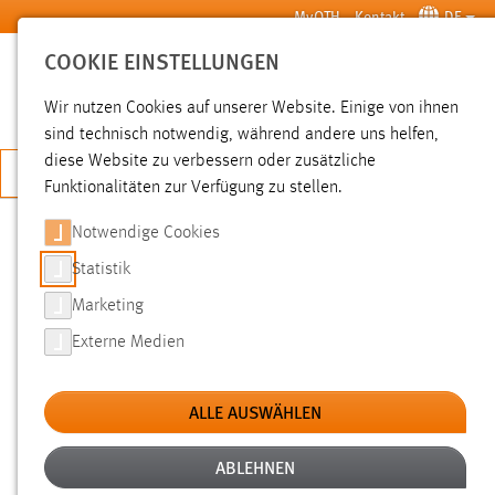
Zum Hauptinhalt springen
MyOTH
Kontakt
DE
COOKIE EINSTELLUNGEN
SUCHE
Wir nutzen Cookies auf unserer Website. Einige von ihnen
sind technisch notwendig, während andere uns helfen,
diese Website zu verbessern oder zusätzliche
JETZT BEWERBEN
Funktionalitäten zur Verfügung zu stellen.
Notwendige Cookies
SUCHE
Statistik
Marketing
FILTER
Externe Medien
Typ
ALLE AUSWÄHLEN
Erstellungsdatum
ABLEHNEN