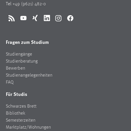
Tel
+49 (9621) 482-0
Zweck:
Dieser Cookie ist notwendig um sich an der Website
einloggen zu können.
RSS
YouTube
Xing
LinkedIn
Instagram
Facebook
Cookie Laufzeit:
24 Stunden
Fragen zum Studium
Studiengänge
STATISTIK
Studienberatung
Statistik Cookies erfassen Informationen anonym.
Bewerben
Diese Informationen helfen uns zu verstehen, wie
Studienangelegenheiten
unsere Besucher unsere Website nutzen.
FAQ
Für Studis
Matomo
Schwarzes Brett
Name:
_pk_ref, _pk_cvar, _pk_id, _pk_ses
Bibliothek
Semesterzeiten
Zweck:
Marktplatz/Wohnungen
Zugriffsstatistik