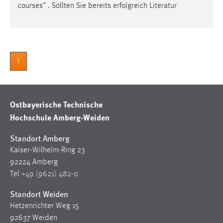
30 Tage
courses” . Sollten Sie bereits erfolgreich Literatur
Chat
Name:
1
MibewSessionID, MIBEW_UserID, mibew_locale, mibew-
chat-frame-style-5e9dbeb1811c0446
Zweck:
Ostbayerische Technische
Wird benötigt um die Chatfunktion nutzen zu können.
Hochschule Amberg-Weiden
Cookie Laufzeit:
MibewSessionID, mibew-chat-frame-style-
Standort Amberg
5e9dbeb1811c0446 = Sitzungslaufzeit, mibew_locale = 3
Kaiser-Wilhelm-Ring 23
Jahre, MIBEW_UserID = 1 Jahr
92224 Amberg
Tel
+49 (9621) 482-0
Login
Standort Weiden
Name:
Hetzenrichter Weg 15
fe_user, be_user, be_lastLoginProvider
92637 Weiden