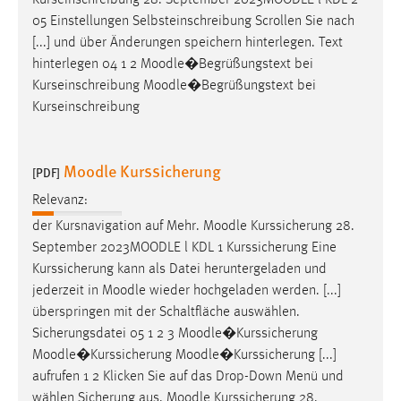
Kurseinschreibung 28. September 2023
MOODLE
l KDL 2
30 Tage
05 Einstellungen Selbsteinschreibung Scrollen Sie nach
[...] und über Änderungen speichern hinterlegen. Text
Chat
hinterlegen 04 1 2
Moodle
�Begrüßungstext bei
Kurseinschreibung
Moodle
�Begrüßungstext bei
Name:
Kurseinschreibung
MibewSessionID, MIBEW_UserID, mibew_locale, mibew-
chat-frame-style-5e9dbeb1811c0446
Zweck:
Moodle Kurssicherung
[PDF]
Wird benötigt um die Chatfunktion nutzen zu können.
Relevanz:
Cookie Laufzeit:
der Kursnavigation auf Mehr.
Moodle
Kurssicherung 28.
MibewSessionID, mibew-chat-frame-style-
September 2023
MOODLE
l KDL 1 Kurssicherung Eine
5e9dbeb1811c0446 = Sitzungslaufzeit, mibew_locale = 3
Kurssicherung kann als Datei heruntergeladen und
Jahre, MIBEW_UserID = 1 Jahr
jederzeit in
Moodle
wieder hochgeladen werden. [...]
überspringen mit der Schaltfläche auswählen.
Login
Sicherungsdatei 05 1 2 3
Moodle
�Kurssicherung
Moodle
�Kurssicherung
Moodle
�Kurssicherung [...]
Name:
aufrufen 1 2 Klicken Sie auf das Drop-Down Menü und
fe_user, be_user, be_lastLoginProvider
wählen Sicherung aus.
Moodle
Kurssicherung 28.