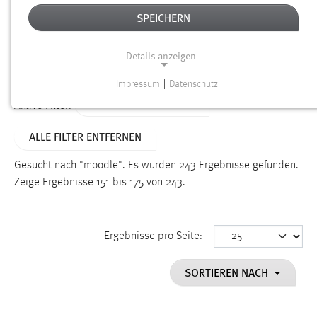
SPEICHERN
Alter
Details anzeigen
SUCHEN
Impressum
|
Datenschutz
NOTWENDIGE COOKIES
ALTER: ÜBER EIN JAHR
Aktive Filter:
Notwendige Cookies ermöglichen grundlegende
ALLE FILTER ENTFERNEN
Funktionen und sind für die einwandfreie Funktion der
Website erforderlich.
Gesucht nach "moodle".
Es wurden 243 Ergebnisse gefunden.
Zeige Ergebnisse 151 bis 175 von 243.
Einverständnis
Name:
cookie_consent
Ergebnisse pro Seite:
Zweck:
SORTIEREN NACH
Dieser Cookie speichert die ausgewählten Einverständnis-
Optionen des Benutzers
Cookie Laufzeit: