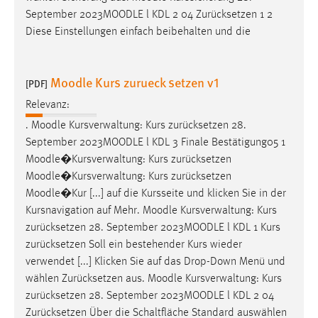
Zweck:
September 2023
MOODLE
l KDL 2 04 Zurücksetzen 1 2
Dieser Cookie ist notwendig um sich an der Website
Diese Einstellungen einfach beibehalten und die
einloggen zu können.
Cookie Laufzeit:
Moodle Kurs zurueck setzen v1
[PDF]
24 Stunden
Relevanz:
.
Moodle
Kursverwaltung: Kurs zurücksetzen 28.
STATISTIK
September 2023
MOODLE
l KDL 3 Finale Bestätigung05 1
Moodle
�Kursverwaltung: Kurs zurücksetzen
Statistik Cookies erfassen Informationen anonym.
Moodle
�Kursverwaltung: Kurs zurücksetzen
Diese Informationen helfen uns zu verstehen, wie
Moodle
�Kur [...] auf die Kursseite und klicken Sie in der
unsere Besucher unsere Website nutzen.
Kursnavigation auf Mehr.
Moodle
Kursverwaltung: Kurs
zurücksetzen 28. September 2023
MOODLE
l KDL 1 Kurs
Matomo
zurücksetzen Soll ein bestehender Kurs wieder
Name:
verwendet [...] Klicken Sie auf das Drop-Down Menü und
_pk_ref, _pk_cvar, _pk_id, _pk_ses
wählen Zurücksetzen aus.
Moodle
Kursverwaltung: Kurs
zurücksetzen 28. September 2023
MOODLE
l KDL 2 04
Zweck:
Zurücksetzen Über die Schaltfläche Standard auswählen
Zugriffsstatistik