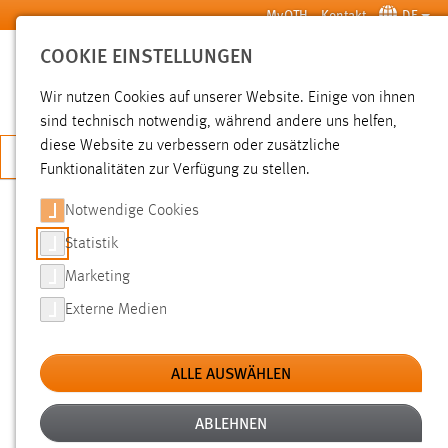
Zum Hauptinhalt springen
MyOTH
Kontakt
DE
COOKIE EINSTELLUNGEN
SUCHE
Wir nutzen Cookies auf unserer Website. Einige von ihnen
sind technisch notwendig, während andere uns helfen,
diese Website zu verbessern oder zusätzliche
JETZT BEWERBEN
Funktionalitäten zur Verfügung zu stellen.
Notwendige Cookies
SUCHE
Statistik
Marketing
FILTER
Externe Medien
Typ
ALLE AUSWÄHLEN
Erstellungsdatum
ABLEHNEN