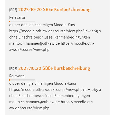
Conversion-Tracking
2023-10-20 SBEe Kursbeschreibung
[PDF]
Cookie Laufzeit:
Relevanz:
3 Monate
o über den gleichnamigen
Moodle
-Kurs:
https://
moodle
.oth-aw.de/course/view.php?id=1265 o
Facebook Pixel
ohne Einschreibeschlüssel Rahmenbedingungen
mailto:ch.hammer@oth-aw.de https://
moodle
.oth-
Name:
aw.de/course/view.php
_fbp
Anbieter:
Facebook
2023.10.20 SBEe Kursbeschreibung
[PDF]
Zweck:
Relevanz:
Conversion-Tracking
o über den gleichnamigen
Moodle
-Kurs:
https://
moodle
.oth-aw.de/course/view.php?id=1265 o
Cookie Laufzeit:
ohne Einschreibeschlüssel Rahmenbedingungen
3 Monate
mailto:ch.hammer@oth-aw.de https://
moodle
.oth-
aw.de/course/view.php