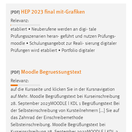
1 Jahr
HEP 2023 final mit-Grafiken
[PDF]
Relevanz:
Performance
etabliert • Neuberufene werden an digi- tale
Name:
Prüfungsszenarien heran- geführt und nutzen Prüfungs-
staticfilecache
moodle
• Schulungsangebot zur Reali- sierung digitaler
Prüfungen wird etabliert • Portfolio digitaler
Zweck:
Für performante Seitenauslieferung wird in diesem Cookie
gespeichert, ob man eingeloggt ist.
Moodle Begruessungstext
[PDF]
Sprachpräferenz
Relevanz:
auf die Kursseite und klicken Sie in der Kursnavigation
Name:
auf Mehr.
Moodle
Begrüßungstext bei Kurseinschreibung
site-language-preference
28. September 2023
MOODLE
l KDL 1 Begrüßungstext Bei
Zweck:
der Selbsteinschreibung von Kursteilnehmern [...] Sie auf
Das Cookie speichert die gewählte Sprache der Website.
das Zahnrad der Einschreibemethode
Selbsteinschreibung.
Moodle
Begrüßungstext bei
Cookie Laufzeit: