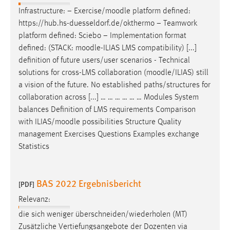
Infrastructure: − Exercise/
moodle
platform defined:
https://hub.hs-duesseldorf.de/okthermo − Teamwork
platform defined: Sciebo − Implementation format
defined: (STACK:
moodle
-ILIAS LMS compatibility) [...]
definition of future users/user scenarios - Technical
solutions for cross-LMS collaboration (
moodle
/ILIAS) still
a vision of the future. No established paths/structures for
collaboration across [...] … … … … … … Modules System
balances Definition of LMS requirements Comparison
with ILIAS/
moodle
possibilities Structure Quality
management Exercises Questions Examples exchange
Statistics
BAS 2022 Ergebnisbericht
[PDF]
Relevanz:
die sich weniger überschneiden/wiederholen (MT)
Zusätzliche Vertiefungsangebote der Dozenten via