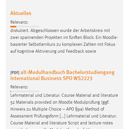
EXTERNE MEDIEN
Um Inhalte von Videoplattformen und Social Media
Aktuelles
Plattformen anzeigen zu können, werden von diesen
Relevanz:
externen Medien Cookies gesetzt.
diskutiert. Abgeschlossen wurde der Arbeitskreis mit
zwei spannenden Projekten im fünften Block: Ein
Moodle
-
YouTube
basierter Selbstlernkurs zu komplexen Zahlen mit Fokus
auf kognitive Aktivierung und Feedback sowie
Vimeo
alt-Modulhandbuch Bachelorstudiengang
[PDF]
International Business SPO WS2223
Relevanz:
Lehrmaterial und Literatur: Course Material and literature
52 Materials provided on
Moodle
Modulprüfung (ggf.
Hinweis zu Multiple Choice – APO §9a) Method of
Assessment Prüfungsform [...] Lehrmaterial und Literatur:
Course Material and literature Script and lecture notes