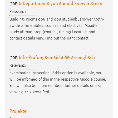
6 Departments you should know SoSe24
[PDF]
Relevanz:
Building, Rooms 006 and 008 studienbuero-wen@oth-
aw.de 2 Timetables, courses and electives,
Moodle
,
study abroad prep (content, timing) Location and
contact details vary. Find out the right contact
Info-Prufungseinsicht-W-23-englisch
[PDF]
Relevanz:
examination inspection. If this option is available, you
will be informed of this in the respective
Moodle
course.
You will also be informed about further details on exam
viewing. 14.2.2024 Prof
Projekte