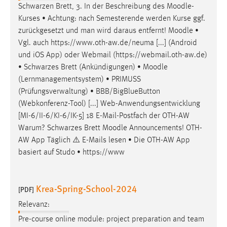
Schwarzen Brett, 3. In der Beschreibung des
Moodle
-
Kurses • Achtung: nach Semesterende werden Kurse ggf.
zurückgesetzt und man wird daraus entfernt!
Moodle
•
Vgl. auch https://www.oth-aw.de/neuma [...] (Android
und iOS App) oder Webmail (https://webmail.oth-aw.de)
• Schwarzes Brett (Ankündigungen) •
Moodle
(Lernmanagementsystem) • PRIMUSS
(Prüfungsverwaltung) • BBB/BigBlueButton
(Webkonferenz-Tool) [...] Web-Anwendungsentwicklung
[MI-6/II-6/KI-6/IK-5] 18 E-Mail-Postfach der OTH-AW
Warum? Schwarzes Brett
Moodle
Announcements! OTH-
AW App Täglich ⚠️ E-Mails lesen • Die OTH-AW App
basiert auf Studo • https://www
Krea-Spring-School-2024
[PDF]
Relevanz:
Pre-course online module: project preparation and team