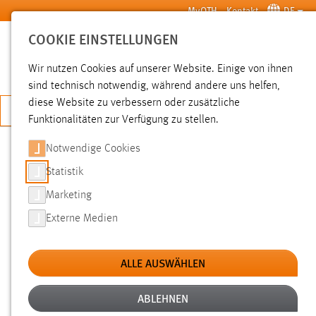
Zum Hauptinhalt springen
MyOTH
Kontakt
DE
COOKIE EINSTELLUNGEN
SUCHE
Wir nutzen Cookies auf unserer Website. Einige von ihnen
sind technisch notwendig, während andere uns helfen,
diese Website zu verbessern oder zusätzliche
JETZT BEWERBEN
Funktionalitäten zur Verfügung zu stellen.
Notwendige Cookies
SUCHE
Statistik
Marketing
FILTER
Externe Medien
Typ
ALLE AUSWÄHLEN
Erstellungsdatum
ABLEHNEN