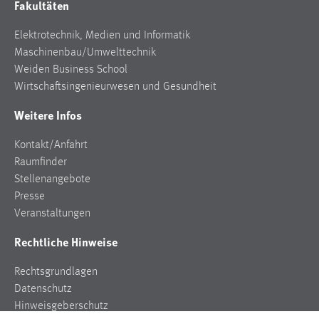
Fakultäten
Zweck:
Dieser Cookie ist notwendig um sich an der Website
Elektrotechnik, Medien und Informatik
einloggen zu können.
Maschinenbau/Umwelttechnik
Cookie Laufzeit:
Weiden Business School
24 Stunden
Wirtschaftsingenieurwesen und Gesundheit
Weitere Infos
STATISTIK
Kontakt/Anfahrt
Raumfinder
Statistik Cookies erfassen Informationen anonym.
Stellenangebote
Diese Informationen helfen uns zu verstehen, wie
Presse
unsere Besucher unsere Website nutzen.
Veranstaltungen
Matomo
Rechtliche Hinweise
Name:
Rechtsgrundlagen
_pk_ref, _pk_cvar, _pk_id, _pk_ses
Datenschutz
Zweck:
Hinweisgeberschutz
Zugriffsstatistik