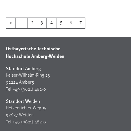
1 Jahr
Performance
«
....
2
3
4
5
6
7
Name:
staticfilecache
Ostbayerische Technische
Zweck:
Hochschule Amberg-Weiden
Für performante Seitenauslieferung wird in diesem Cookie
gespeichert, ob man eingeloggt ist.
Standort Amberg
Kaiser-Wilhelm-Ring 23
Sprachpräferenz
92224 Amberg
Tel
+49 (9621) 482-0
Name:
site-language-preference
Standort Weiden
Hetzenrichter Weg 15
Zweck:
92637 Weiden
Das Cookie speichert die gewählte Sprache der Website.
Tel
+49 (9621) 482-0
Cookie Laufzeit: