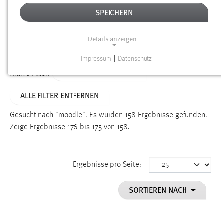
SPEICHERN
Alter
Details anzeigen
SUCHEN
Impressum
|
Datenschutz
NOTWENDIGE COOKIES
ALTER: ÜBER EIN JAHR
Aktive Filter:
Notwendige Cookies ermöglichen grundlegende
ALLE FILTER ENTFERNEN
Funktionen und sind für die einwandfreie Funktion der
Website erforderlich.
Gesucht nach "moodle".
Es wurden 158 Ergebnisse gefunden.
Zeige Ergebnisse 176 bis 175 von 158.
Einverständnis
Name:
cookie_consent
Ergebnisse pro Seite:
Zweck:
SORTIEREN NACH
Dieser Cookie speichert die ausgewählten Einverständnis-
Optionen des Benutzers
Cookie Laufzeit: