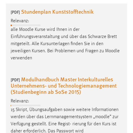
1 Jahr
Stundenplan Kunststofftechnik
[PDF]
Relevanz:
Performance
alle
Moodle
Kurse wird Ihnen in der
Name:
Einführungsveranstaltung und über das Schwarze Brett
staticfilecache
mitgeteilt. Alle Kursunterlagen finden Sie in den
jeweiligen Kursen. Bei Problemen und Fragen zu
Moodle
Zweck:
verwenden
Für performante Seitenauslieferung wird in diesem Cookie
gespeichert, ob man eingeloggt ist.
Modulhandbuch Master Interkulturelles
[PDF]
Sprachpräferenz
Unternehmens- und Technologiemanagement
(Studienbeginn ab SoSe 2015)
Name:
site-language-preference
Relevanz:
15 Skript, Übungsaufgaben sowie weitere Informationen
Zweck:
werden über das Lernmanagementsystem „
moodle
“ zur
Das Cookie speichert die gewählte Sprache der Website.
Verfügung gestellt. Eine Regist- rierung für den Kurs ist
Cookie Laufzeit:
daher erforderlich. Das Passwort wird