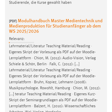
Studierende, die Kurse gewählt haben
Conversion-Tracking
Cookie Laufzeit:
Modulhandbuch Master Medientechnik und
3 Monate
[PDF]
Medienproduktion für Studienanfänger ab dem
WS 2025/2026
Facebook Pixel
Relevanz:
Name:
Lehrmaterial/Literatur Teaching Material/Reading ·
_fbp
Eigenes Skript der Vorlesung als PDF auf der
Moodle
-
Lernplattform · Chion, M. (2012): Audio-Vision, Verlag
Anbieter:
Schiele & Schön, Berlin · Falk, C. (2012): [...]
Facebook
Lehrmaterial/Literatur Teaching Material/Reading ·
Zweck:
Eigenes Skript der Vorlesung als PDF auf der
Moodle
-
Conversion-Tracking
Lernplattform · Bruhn, Kopiez, Lehmann (2008):
Musikpsychologie. Rowohlt, Hamburg · Chion, M. (2012):
Cookie Laufzeit:
3 Monate
[...] teratur Teaching Material/Reading · Eigenes Kurz-
Skript der Seminargrundlagen als PDF auf der
Moodle
-
Lernplattform · Balzert, H. (2010): Wissenschaftliches