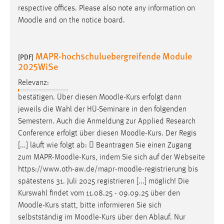
respective offices. Please also note any information on
Cookie Laufzeit:
Moodle
and on the notice board.
Max. 13 Monate
MAPR-hochschuluebergreifende Module
[PDF]
2025WiSe
MARKETING
Relevanz:
Marketing Cookies werden von Drittanbietern
verwendet, um personalisierte Werbung anzuzeigen.
bestätigen. Über diesen
Moodle
-Kurs erfolgt dann
Sie tun dies, indem sie Besucher über Websites
jeweils die Wahl der HÜ-Seminare in den folgenden
hinweg verfolgen.
Semestern. Auch die Anmeldung zur Applied Research
Conference erfolgt über diesen
Moodle
-Kurs. Der Regis
Google Ads
[...] läuft wie folgt ab:  Beantragen Sie einen Zugang
zum MAPR-
Moodle
-Kurs, indem Sie sich auf der Webseite
Name:
https://www.oth-aw.de/mapr-
moodle
-registrierung bis
_gcl_au
spätestens 31. Juli 2025 registrieren [...] möglich! Die
Kurswahl findet vom 11.08.25 - 09.09.25 über den
Anbieter:
Google Ireland Limited
Moodle
-Kurs statt, bitte informieren Sie sich
selbstständig im
Moodle
-Kurs über den Ablauf. Nur
Zweck: