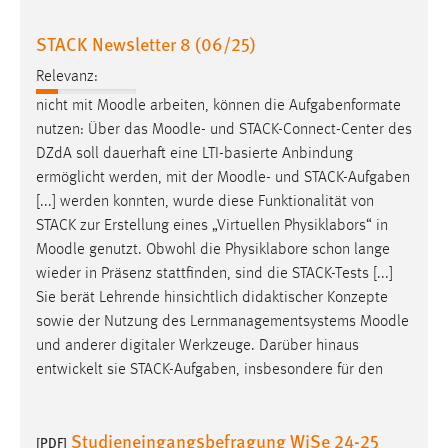
STACK Newsletter 8 (06/25)
Relevanz:
nicht mit
Moodle
arbeiten, können die Aufgabenformate
nutzen: Über das
Moodle
- und STACK-Connect-Center des
DZdA soll dauerhaft eine LTI-basierte Anbindung
ermöglicht werden, mit der
Moodle
- und STACK-Aufgaben
[...] werden konnten, wurde diese Funktionalität von
STACK zur Erstellung eines „Virtuellen Physiklabors“ in
Moodle
genutzt. Obwohl die Physiklabore schon lange
wieder in Präsenz stattfinden, sind die STACK-Tests [...]
Sie berät Lehrende hinsichtlich didaktischer Konzepte
sowie der Nutzung des Lernmanagementsystems
Moodle
und anderer digitaler Werkzeuge. Darüber hinaus
entwickelt sie STACK-Aufgaben, insbesondere für den
Studieneingangsbefragung WiSe 24-25
[PDF]