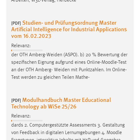
Arbeiten, W3L-Verlag, Herdecke
EXTERNE MEDIEN
Um Inhalte von Videoplattformen und Social Media
Plattformen anzeigen zu können, werden von diesen
Studien- und Prüfungsordnung Master
[PDF]
externen Medien Cookies gesetzt.
Artificial Intelligence for Industrial Applications
vom 16.02.2023
YouTube
Relevanz:
der OTH Amberg-Weiden (ASPO). b) 20 % Bewertung der
Vimeo
spezifischen Eignung aufgrund eines Online-
Moodle
-Test
an der OTH Amberg- Weiden mit Punktzahlen. Im Online-
Test werden zu gleichen Teilen Mathe-
Modulhandbuch Master Educational
[PDF]
Technology ab WiSe 25/26
Relevanz:
dards 2. Computergestützte Assessments 3. Gestaltung
von Feedback in digitalen Lernumgebungen 4.
Moodle