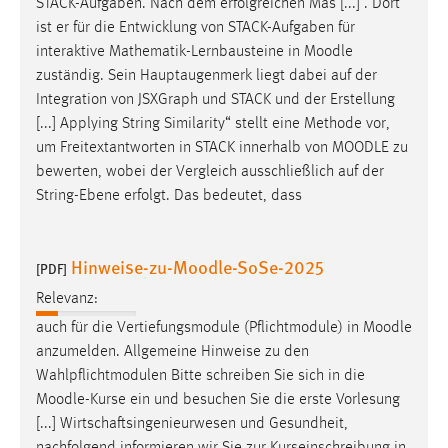
STACK-Aufgaben. Nach dem erfolgreichen Mas [...] . Dort
ist er für die Entwicklung von STACK-Aufgaben für
interaktive Mathematik-Lernbausteine in
Moodle
zuständig. Sein Hauptaugenmerk liegt dabei auf der
Integration von JSXGraph und STACK und der Erstellung
[...] Applying String Similarity“ stellt eine Methode vor,
um Freitextantworten in STACK innerhalb von
MOODLE
zu
bewerten, wobei der Vergleich ausschließlich auf der
String-Ebene erfolgt. Das bedeutet, dass
Hinweise-zu-Moodle-SoSe-2025
[PDF]
Relevanz:
auch für die Vertiefungsmodule (Pflichtmodule) in
Moodle
anzumelden. Allgemeine Hinweise zu den
Wahlpflichtmodulen Bitte schreiben Sie sich in die
Moodle
-Kurse ein und besuchen Sie die erste Vorlesung
[...] Wirtschaftsingenieurwesen und Gesundheit,
nachfolgend informieren wir Sie zur Kurseinschreibung in