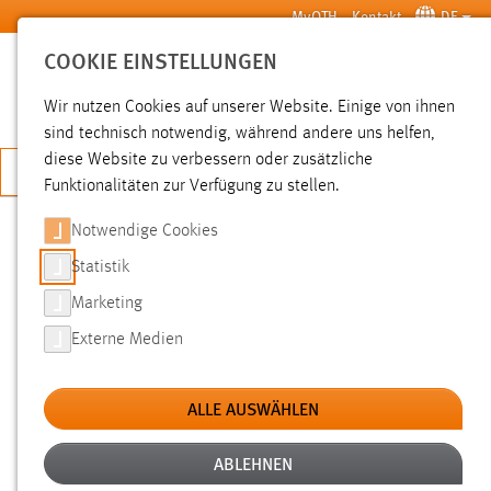
Zum Hauptinhalt springen
MyOTH
Kontakt
DE
COOKIE EINSTELLUNGEN
SUCHE
Wir nutzen Cookies auf unserer Website. Einige von ihnen
sind technisch notwendig, während andere uns helfen,
diese Website zu verbessern oder zusätzliche
JETZT BEWERBEN
Funktionalitäten zur Verfügung zu stellen.
Notwendige Cookies
SUCHE
Statistik
Marketing
FILTER
Externe Medien
Typ
ALLE AUSWÄHLEN
Erstellungsdatum
ABLEHNEN