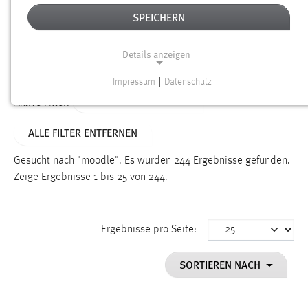
SPEICHERN
Alter
Details anzeigen
SUCHEN
Impressum
|
Datenschutz
NOTWENDIGE COOKIES
ALTER: ÜBER EIN JAHR
Aktive Filter:
Notwendige Cookies ermöglichen grundlegende
ALLE FILTER ENTFERNEN
Funktionen und sind für die einwandfreie Funktion der
Website erforderlich.
Gesucht nach "moodle".
Es wurden 244 Ergebnisse gefunden.
Zeige Ergebnisse 1 bis 25 von 244.
Einverständnis
Name:
cookie_consent
Ergebnisse pro Seite:
Zweck:
SORTIEREN NACH
Dieser Cookie speichert die ausgewählten Einverständnis-
Optionen des Benutzers
Cookie Laufzeit: