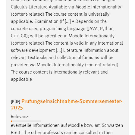
of one real variable 5. Differential Calculus 6. Integral
Zweck:
Calculus Literature Available via
Moodle
Internationality
Dieser Cookie ist notwendig um sich an der Website
(content-related) The course content is universally
einloggen zu können.
applicable. Examination (If [...] • Depends on the
Cookie Laufzeit:
concrete used programming language (JAVA, Python,
24 Stunden
C++, C#); will be specified in
Moodle
Internationality
(content-related) The content is valid in any international
software development [...] Literature Information about
relevant textbooks and collection of formulas will be
STATISTIK
provided via
Moodle
. Internationality (content-related)
Statistik Cookies erfassen Informationen anonym.
The course content is internationally relevant and
Diese Informationen helfen uns zu verstehen, wie
applicable
unsere Besucher unsere Website nutzen.
Matomo
Prufungseinsichtnahme-Sommersemester-
[PDF]
2025
Name:
_pk_ref, _pk_cvar, _pk_id, _pk_ses
Relevanz:
eventuelle Informationen auf
Moodle
bzw. am Schwarzen
Zweck:
Brett. The other professors can be consulted in their
Zugriffsstatistik