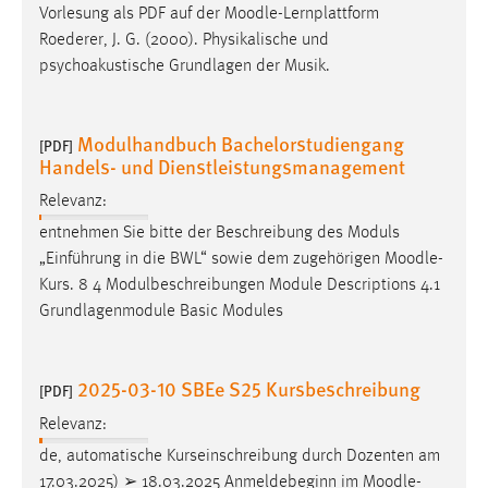
Vorlesung als PDF auf der
Moodle
-Lernplattform
Roederer, J. G. (2000). Physikalische und
psychoakustische Grundlagen der Musik.
Modulhandbuch Bachelorstudiengang
[PDF]
Handels- und Dienstleistungsmanagement
Relevanz:
entnehmen Sie bitte der Beschreibung des Moduls
„Einführung in die BWL“ sowie dem zugehörigen
Moodle
-
Kurs. 8 4 Modulbeschreibungen Module Descriptions 4.1
Grundlagenmodule Basic Modules
2025-03-10 SBEe S25 Kursbeschreibung
[PDF]
Relevanz:
de, automatische Kurseinschreibung durch Dozenten am
17.03.2025) ➢ 18.03.2025 Anmeldebeginn im
Moodle
-