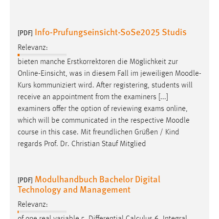
30 Tage
Info-Prufungseinsicht-SoSe2025 Studis
Chat
[PDF]
Relevanz:
Name:
bieten manche Erstkorrektoren die Möglichkeit zur
MibewSessionID, MIBEW_UserID, mibew_locale, mibew-
chat-frame-style-5e9dbeb1811c0446
Online-Einsicht, was in diesem Fall im jeweiligen
Moodle
-
Kurs kommuniziert wird. After registering, students will
Zweck:
receive an appointment from the examiners [...]
Wird benötigt um die Chatfunktion nutzen zu können.
examiners offer the option of reviewing exams online,
Cookie Laufzeit:
which will be communicated in the respective
Moodle
MibewSessionID, mibew-chat-frame-style-
course in this case. Mit freundlichen Grüßen / Kind
5e9dbeb1811c0446 = Sitzungslaufzeit, mibew_locale = 3
regards Prof. Dr. Christian Stauf Mitglied
Jahre, MIBEW_UserID = 1 Jahr
Modulhandbuch Bachelor Digital
Login
[PDF]
Technology and Management
Name:
Relevanz:
fe_user, be_user, be_lastLoginProvider