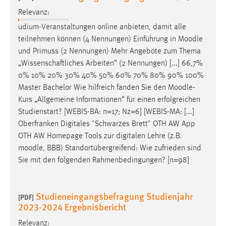
Relevanz:
udium-Veranstaltungen online anbieten, damit alle
teilnehmen können (4 Nennungen) Einführung in
Moodle
und Primuss (2 Nennungen) Mehr Angebote zum Thema
„Wissenschaftliches Arbeiten“ (2 Nennungen) [...] 66,7%
0% 10% 20% 30% 40% 50% 60% 70% 80% 90% 100%
Master Bachelor Wie hilfreich fanden Sie den
Moodle
-
Kurs „Allgemeine Informationen“ für einen erfolgreichen
Studienstart? [WEBIS-BA: n=17; Nz=6] [WEBIS-MA: [...]
Oberfranken Digitales "Schwarzes Brett" OTH AW App
OTH AW Homepage Tools zur digitalen Lehre (z.B.
moodle
, BBB) Standortübergreifend: Wie zufrieden sind
Sie mit den folgenden Rahmenbedingungen? [n=98]
Studieneingangsbefragung Studienjahr
[PDF]
2023-2024 Ergebnisbericht
Relevanz: