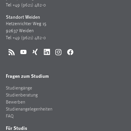
1 Jahr
Tel
+49 (9621) 482-0
Standort Weiden
Performance
Hetzenrichter Weg 15
92637 Weiden
Name:
Tel
+49 (9621) 482-0
staticfilecache
Zweck:
RSS
YouTube
Xing
LinkedIn
Instagram
Facebook
Für performante Seitenauslieferung wird in diesem Cookie
gespeichert, ob man eingeloggt ist.
Fragen zum Studium
Sprachpräferenz
Studiengänge
Name:
Studienberatung
site-language-preference
Bewerben
Zweck:
Studienangelegenheiten
Das Cookie speichert die gewählte Sprache der Website.
FAQ
Cookie Laufzeit:
Für Studis