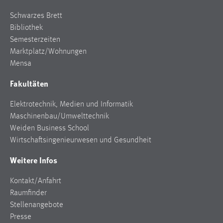
30 Tage
Schwarzes Brett
Bibliothek
Chat
Semesterzeiten
Marktplatz/Wohnungen
Name:
MibewSessionID, MIBEW_UserID, mibew_locale, mibew-
Mensa
chat-frame-style-5e9dbeb1811c0446
Fakultäten
Zweck:
Wird benötigt um die Chatfunktion nutzen zu können.
Elektrotechnik, Medien und Informatik
Maschinenbau/Umwelttechnik
Cookie Laufzeit:
Weiden Business School
MibewSessionID, mibew-chat-frame-style-
Wirtschaftsingenieurwesen und Gesundheit
5e9dbeb1811c0446 = Sitzungslaufzeit, mibew_locale = 3
Jahre, MIBEW_UserID = 1 Jahr
Weitere Infos
Login
Kontakt/Anfahrt
Raumfinder
Name:
Stellenangebote
fe_user, be_user, be_lastLoginProvider
Presse