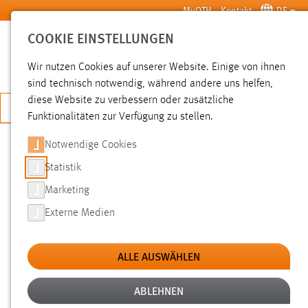
Zum Hauptinhalt springen
MyOTH
Kontakt
DE
COOKIE EINSTELLUNGEN
SUCHE
Wir nutzen Cookies auf unserer Website. Einige von ihnen
sind technisch notwendig, während andere uns helfen,
diese Website zu verbessern oder zusätzliche
JETZT BEWERBEN
Funktionalitäten zur Verfügung zu stellen.
Notwendige Cookies
SUCHE
Statistik
Marketing
FILTER
Externe Medien
Erstellungsdatum
ALLE AUSWÄHLEN
SUCHEN
ABLEHNEN