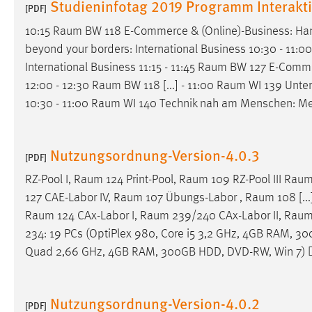
Studieninfotag 2019 Programm Interakt
[PDF]
externen Medien Cookies gesetzt.
10:15
Raum
BW 118 E-Commerce & (Online)-Business: Han
YouTube
beyond your borders: International Business 10:30 - 11:0
International Business 11:15 - 11:45
Raum
BW 127 E-Commer
12:00 - 12:30
Raum
BW 118 [...] - 11:00
Raum
WI 139 Unters
Vimeo
10:30 - 11:00
Raum
WI 140 Technik nah am Menschen: Medi
Nutzungsordnung-Version-4.0.3
[PDF]
RZ-Pool I,
Raum
124 Print-Pool,
Raum
109 RZ-Pool III
Rau
127 CAE-Labor IV,
Raum
107 Übungs-Labor ,
Raum
108 [..
Raum
124 CAx-Labor I,
Raum
239/240 CAx-Labor II,
Rau
234: 19 PCs (OptiPlex 980, Core i5 3,2 GHz, 4GB RAM, 3
Quad 2,66 GHz, 4GB RAM, 300GB HDD, DVD-RW, Win 7)
Nutzungsordnung-Version-4.0.2
[PDF]