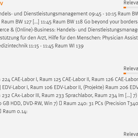
iv
Releva
dels- und Dienstleistungsmanagement 09:45 - 10:15
Raum
BW
0
Raum
BW 127 [...] 11:45
Raum
BW 118 Go beyond your borders
ce & (Online)-Business: Handels- und Dienstleistungsmana
tützung für den Arzt, Hilfe für den Menschen: Physician Assis
zintechnik 11:15 - 11:45
Raum
WI 139
Releva
m
224 CAE-Labor I,
Raum
125 CAE-Labor II,
Raum
126 CAE-Labor 
.] EDV-Labor I,
Raum
106 EDV-Labor II, (Projekte)
Raum
206 EDV-
m
232 CAx-Labor III,
Raum
233 Sprachlabor,
Raum
234 Im [...] 7
00 GB HDD, DVD-RW, Win 7) 
Raum
240: 31 PCs (Precision T34
 
Raum
0.14:
Releva