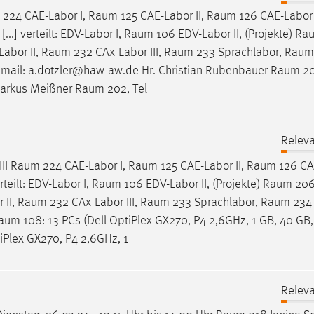
224 CAE-Labor I,
Raum
125 CAE-Labor II,
Raum
126 CAE-Labor I
...] verteilt: EDV-Labor I,
Raum
106 EDV-Labor II, (Projekte)
Ra
abor II,
Raum
232 CAx-Labor III,
Raum
233 Sprachlabor,
Raum
-mail: a.dotzler@haw-aw.de Hr. Christian Rubenbauer
Raum
20
Markus Meißner
Raum
202, Tel
Releva
III
Raum
224 CAE-Labor I,
Raum
125 CAE-Labor II,
Raum
126 CAE
erteilt: EDV-Labor I,
Raum
106 EDV-Labor II, (Projekte)
Raum
206
 II,
Raum
232 CAx-Labor III,
Raum
233 Sprachlabor,
Raum
234 
aum
108: 13 PCs (Dell OptiPlex GX270, P4 2,6GHz, 1 GB, 40 G
iPlex GX270, P4 2,6GHz, 1
Releva