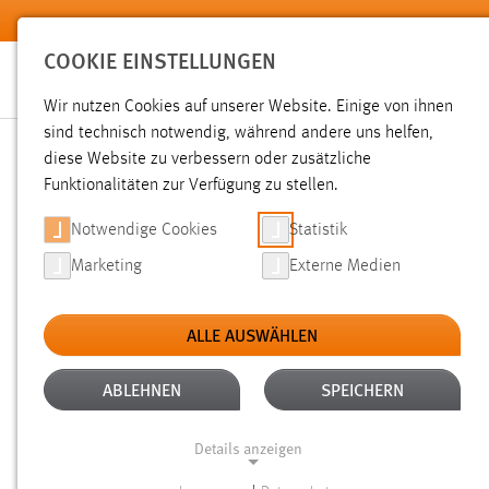
Zum Hauptinhalt springen
COOKIE EINSTELLUNGEN
Wir nutzen Cookies auf unserer Website. Einige von ihnen
sind technisch notwendig, während andere uns helfen,
diese Website zu verbessern oder zusätzliche
SUCHE
Funktionalitäten zur Verfügung zu stellen.
Notwendige Cookies
Statistik
Marketing
Externe Medien
ALLE AUSWÄHLEN
TYP: DATEIEN
ALTER: ÜBER EIN JAHR
Aktive Filter:
ABLEHNEN
SPEICHERN
Gesucht nach "raum".
Es wurden 1268 Ergebnisse gefunde
Details anzeigen