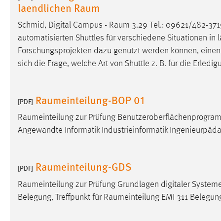
laendlichen Raum
Cookie Laufzeit:
MibewSessionID, mibew-chat-frame-
style-5e9dbeb1811c0446 =
Schmid, Digital Campus -
Raum
3.29 Tel.: 09621/482-371
Sitzungslaufzeit, mibew_locale = 3
automatisierten Shuttles für verschiedene Situationen in 
Jahre, MIBEW_UserID = 1 Jahr
Forschungsprojekten dazu genutzt werden können, einen 
sich die Frage, welche Art von Shuttle z. B. für die Erledig
Login
Name:
fe_user, be_user, be_lastLoginProvider
Raumeinteilung-BOP 01
[PDF]
Zweck:
Dieser Cookie ist notwendig um sich an
Raumeinteilung
zur Prüfung Benutzeroberflächenprogram
der Website einloggen zu können.
Angewandte Informatik Industrieinformatik Ingenieurpäd
Cookie Laufzeit:
24 Stunden
Raumeinteilung-GDS
[PDF]
STATISTIK
Raumeinteilung
zur Prüfung Grundlagen digitaler Systeme
Statistik Cookies erfassen Informationen anonym.
Belegung, Treffpunkt für
Raumeinteilung
EMI 311 Belegun
Diese Informationen helfen uns zu verstehen, wie
unsere Besucher unsere Website nutzen.