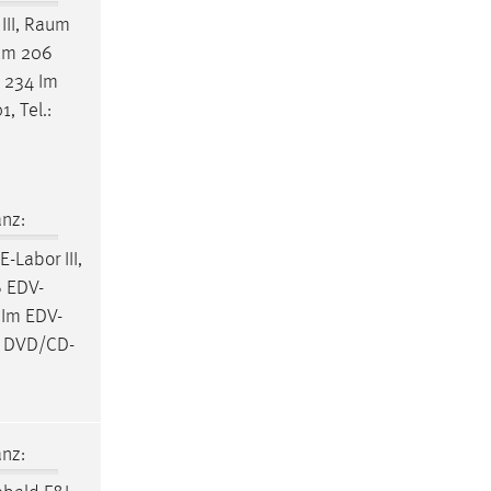
II,
Raum
um
206
234 Im
1, Tel.:
nz:
-Labor III,
 EDV-
Im EDV-
B, DVD/CD-
nz: