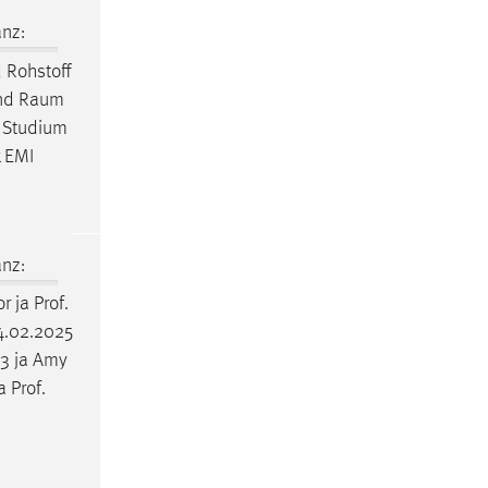
nz:
d Rohstoff
und
Raum
e Studium
k EMI
nz:
 ja Prof.
.02.2025
3 ja Amy
 Prof.