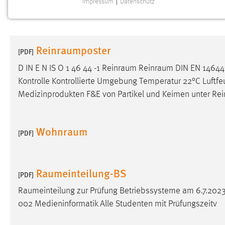
Impressum
|
Datenschutz
NOTWENDIGE COOKIES
Notwendige Cookies ermöglichen grundlegende
Funktionen und sind für die einwandfreie Funktion der
Reinraumposter
Website erforderlich.
[PDF]
D IN E N IS O 1 46 44 -1
Reinraum
Reinraum
DIN EN 14644-
Einverständnis
Kontrolle Kontrollierte Umgebung Temperatur 22°C Luftfe
Medizinprodukten F&E von Partikel und Keimen unter
Re
Name:
cookie_consent
Zweck:
Dieser Cookie speichert die
ausgewählten Einverständnis-Optionen
Wohnraum
[PDF]
des Benutzers
Cookie Laufzeit:
1 Jahr
Raumeinteilung-BS
[PDF]
Performance
Raumeinteilung
zur Prüfung Betriebssysteme am 6.7.2023
Name:
002 Medieninformatik Alle Studenten mit Prüfungszeitv
staticfilecache
Zweck:
Für performante Seitenauslieferung wird