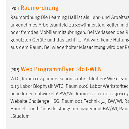
Raumordnung
[PDF]
Matomo
Raumordnung
Die Learning Hall ist als Lehr- und
Arbeits
Name:
_pk_ref, _pk_cvar, _pk_id, _pk_ses
angenehmes Arbeitsumfeld zu gewährleisten, gelten in
oder fremdes Mobiliar mitzubringen. Bei Verlassen des
R
Zweck:
Zugriffsstatistik
genutzten Geräte und das Licht [...] Art wird keine Haf
Cookie Laufzeit:
Max. 13 Monate
aus dem
Raum
. Bei wiederholter Missachtung wird der
R
Web Programmflyer TdoT-WEN
MARKETING
[PDF]
Marketing Cookies werden von Drittanbietern
WTC,
Raum
0.23 Immer schön sauber bleiben: Wie clean
verwendet, um personalisierte Werbung anzuzeigen.
0.13 Labor Biophysik WTC,
Raum
0.06 Labor Werkstoffte
Sie tun dies, indem sie Besucher über Websites
neue Ideen entwickeln! BW/WI,
Raum
120 11.00 11.3010.
hinweg verfolgen.
Website Challenge HSG,
Raum
001 Technik [...] BW/WI,
R
Handels- und Dienstleistungsma- nagement BW/WI,
Rau
Google Ads
„Studium
Name:
_gcl_au