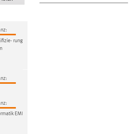
nz:
fizie- rung
en
nz:
nz:
ormatik EMI