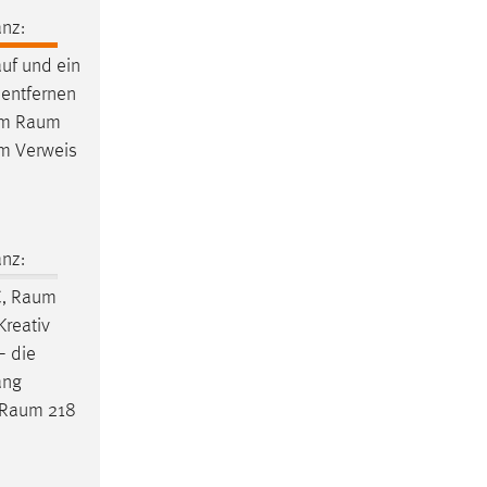
nz:
uf und ein
entfernen
im
Raum
um Verweis
nz:
C,
Raum
Kreativ
– die
ang
Raum
218