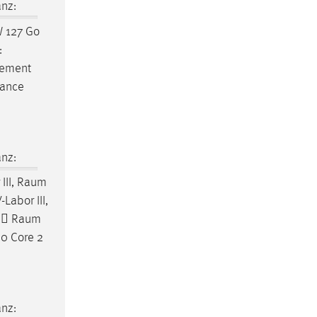
nz:
 127 Go
:
gement
tance
nz:
III,
Raum
Labor III,
) 
Raum
00 Core 2
nz: