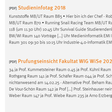
Anbieter:
Google Ireland Limited
Studieninfotag 2018
[PDF]
Zweck:
Conversion-Tracking
Kunststoffe MB/UT
Raum
B85 • Hier bin ich der Chef - R
MB/UT
Raum
B70 • Running Snail Racing Team MB/UT
R
Cookie Laufzeit:
3 Monate
118 (um 11.30 Uhr) 10:45 Uhr Survival Guide Studierend
BW/WI
Raum
140 Vorträge [...] Uhr Medieninformatik EMI
Facebook Pixel
Raum
301 09:30 bis 10:15 Uhr Industrie-4.0-Informatik E
Name:
_fbp
Anbieter:
Facebook
Prufungseinsicht Fakultat WIG WiSe 20
[PDF]
Zweck:
Conversion-Tracking
34 ja Prof. Kummetsteiner
Raum
0.45 ja Prof. Kühnl
Raum
Rothgang
Raum
141 ja Prof. Schäfer
Raum
044 ja Prof. Sc
Cookie Laufzeit:
3 Monate
nichtanwesend am 14.02.25 - Alternative Prof. Beham
Ra
De Vour-Schön
Raum
142 ja Prof [...] Prof. Steinhauser ne
Weber
Raum
147 ja Prof. Wiebe
Raum
235 ja Arno Erzber
EXTERNE MEDIEN
Um Inhalte von Videoplattformen und Social Media
Plattformen anzeigen zu können, werden von diesen