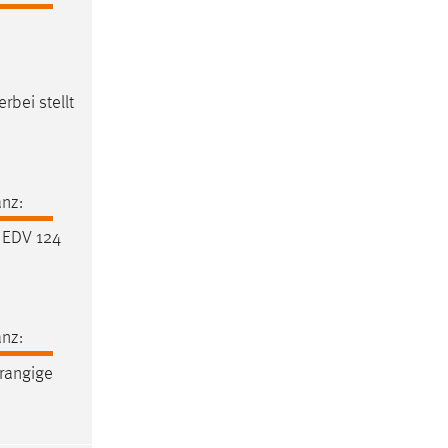
rbei stellt
nz:
 EDV 124
nz:
rangige