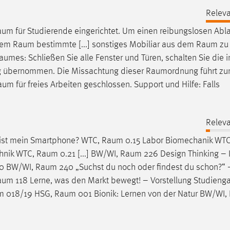
Releva
raum
für Studierende eingerichtet. Um einen reibungslosen Abla
 dem
Raum
bestimmte [...] sonstiges Mobiliar aus dem
Raum
zu 
aumes
: Schließen Sie alle Fenster und Türen, schalten Sie die 
tung übernommen. Die Missachtung dieser
Raumordnung
führt z
aum
für freies Arbeiten geschlossen. Support und Hilfe: Falls
Releva
 ist mein Smartphone? WTC,
Raum
0.15 Labor Biomechanik WT
chnik WTC,
Raum
0.21 [...] BW/WI,
Raum
226 Design Thinking – 
30 BW/WI,
Raum
240 „Suchst du noch oder findest du schon?“ 
aum
118 Lerne, was den Markt bewegt! – Vorstellung Studieng
m
018/19 HSG,
Raum
001 Bionik: Lernen von der Natur BW/WI,