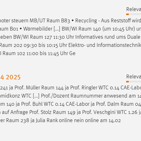
Releva
oboter steuern MB/UT
Raum
B83 • Recycling - Aus Reststoff wir
aum
B01 • Wärmebilder [...] BW/WI
Raum
140 (um 10:45 Uhr) 
enleben BW/WI
Raum
127 11:30 Uhr Informatives rund ums Dual
Raum
202 09:30 bis 10:15 Uhr Elektro- und Informationstechni
MI
Raum
102 11:00 bis 11:45 Uhr Ge
24 2025
Releva
241 ja Prof. Müller
Raum
144 ja Prof. Ringler WTC 0.14 CAE-Labor
hmidkonz WTC [...] Prof./Dozent
Raumnummer
anwesend am 14
um
140 ja Prof. Buhl WTC 0.14 CAE-Labor ja Prof. Dalm
Raum
04
in auf Anfrage Prof. Stolz
Raum
149 ja Prof. Veschgini WTC 1.26 ja
ger
Raum
238 ja Julia Rank online nein online am 14.02