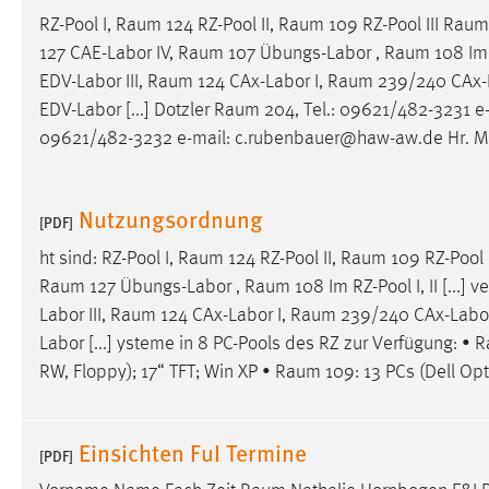
RZ-Pool I,
Raum
124 RZ-Pool II,
Raum
109 RZ-Pool III
Raum
127 CAE-Labor IV,
Raum
107 Übungs-Labor ,
Raum
108 Im [
EDV-Labor III,
Raum
124 CAx-Labor I,
Raum
239/240 CAx-L
EDV-Labor [...] Dotzler
Raum
204, Tel.: 09621/482-3231 e
09621/482-3232 e-mail: c.rubenbauer@haw-aw.de Hr. 
Nutzungsordnung
[PDF]
ht sind: RZ-Pool I,
Raum
124 RZ-Pool II,
Raum
109 RZ-Pool 
Raum
127 Übungs-Labor ,
Raum
108 Im RZ-Pool I, II [...] v
Labor III,
Raum
124 CAx-Labor I,
Raum
239/240 CAx-Labor
Labor [...] ysteme in 8 PC-Pools des RZ zur Verfügung: •
R
RW, Floppy); 17“ TFT; Win XP •
Raum
109: 13 PCs (Dell Opt
Einsichten FuI Termine
[PDF]